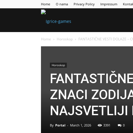
Home
O nama
Privacy Policy
Impressum
Konta
Games
Home
Horoskop
FANTASTIČNE VESTI DOLAZE – OV
Portal
Horoskop
FANTASTIČNE
ZNACI ZODIJ
NAJSVETLIJI 
By
Portal
-
March 1, 2026
3391
0