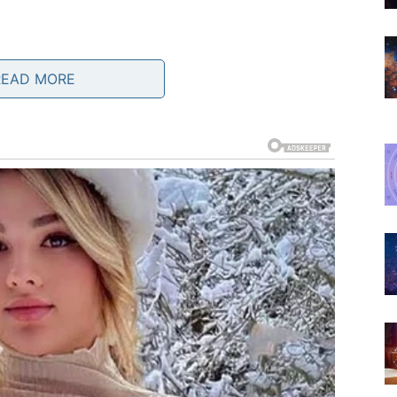
sudbina vraća ono što je oteto
READ MORE
ajteže mu pada kada daje sve, a dobije malo. U
emotivnog umora, preispitivanja i tihe tuge. Nisu oni
a. I upravo zato je nagrada jača.