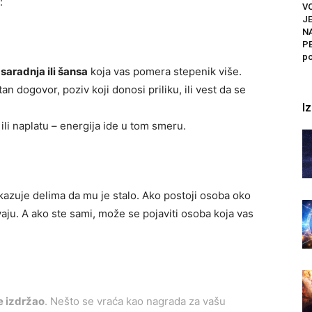
:
VO
J
N
PE
po
saradnja ili šansa
koja vas pomera stepenik više.
an dogovor, poziv koji donosi priliku, ili vest da se
I
ili naplatu – energija ide u tom smeru.
kazuje delima da mu je stalo. Ako postoji osoba oko
vaju. A ako ste sami, može se pojaviti osoba koja vas
 izdržao
. Nešto se vraća kao nagrada za vašu