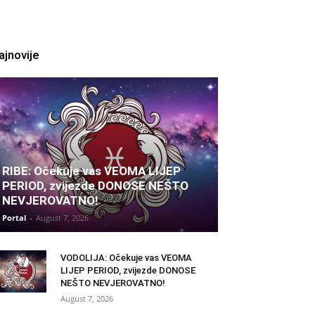
ajnovije
RIBE: Očekuje vas VEOMA LIJEP
PERIOD, zvijezde DONOSE NEŠTO
NEVJEROVATNO!
Portal
-
August 7, 2026
VODOLIJA: Očekuje vas VEOMA
LIJEP PERIOD, zvijezde DONOSE
NEŠTO NEVJEROVATNO!
August 7, 2026