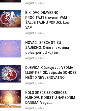
August 6, 2026
BIK: OVO OBAVEZNO
PROČITAJTE, svemir VAM
ŠALJE TAJNU PORUKU koja
VAM...
August 4, 2026
NOVAC I SREĆA STIŽU
ZAJEDNO: Ovim znakovima
dolazi period koji će...
August 6, 2026
DJEVICA: Očekuje vas VEOMA
LIJEP PERIOD, zvijezde DONOSE
NEŠTO NEVJEROVATNO!
August 7, 2026
KOLO SREĆE SE OKREĆE U
NJIHOVU KORIST U NAREDNIM
DANIMA: Vaga,...
August 7, 2026