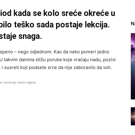
iod kada se kolo sreće okreće u
bilo teško sada postaje lekcija.
N
staje snaga.
stepeno – nego odjednom. Kao da neko pomeri jedno
 takvim danima stižu poruke koje vraćaju nadu, pozivi
 i susreti koji podsete srce da nije zaboravilo da voli.
se nastavlja nakon oglasa