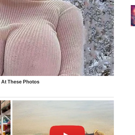
amo delove koje pokazujete svetu.
vorite poglavlje bez gorčine. Ako ste u vezi – partner
nkretne korake. Ako ste sami – sudbina umeša prste.
 se jedna briga smanjuje. Moguće su vesti vezane za
dbu, ili stabilniju finansijsku sliku.
seća:
mir u grudima
. Onaj mir kada znaš da si na