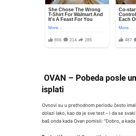
OVAN – Pobeda posle umo
isplati
Ovnovi su u prethodnom periodu često imali
dolazi lako, kao da je sve test – i da se svak
baš onda kada Ovan pomisli: “Dobro, a kada