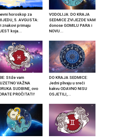
evni horoskop za
VODOLIJA: DO KRAJA
IJEDU, 5. AVGUSTA:
SEDMICE ZVIJEZDE VAM
i znakovi primaju
donose GOMILU PARA i
JEST koja...
NOVU...
BE: Stiže vam
DO KRAJA SEDMICE:
ZUZETNO VAŽNA
Jedni plivaju u sreći
ORUKA SUDBINE, ovo
kakvu ODAVNO NISU
ORATE PROČITATI!
OSJETILI,...