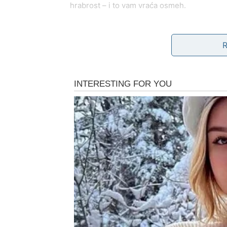
hrabrost – i to vam vraća osmeh.
RAK – Srce dobija mir, a 
Rak je znak koji može da izdrži mnogo, ali n
poslednje vreme mnogi Rakovi su bili u fazi 
glasno tražili pomoć – već su se borili iznutr
Fantastične vesti
za Raka su one koje leče.
Ljubav i emocije
Rak ulazi u period kada se:
vraća iskrenost u odnos
,
otvaraju razgovori koje ste dugo čekali,