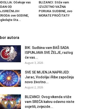
DOLIJA: Očekuje vas
BLIZANCI: Stiže vam
EDAN OD
IZUZETNO VAŽNA
AJSREĆNIJIH
PORUKA SUDBINE, ovo
RIODA ove GODINE,
MORATE PROČITATI!
gledajte šta...
zbor autora
BIK: Sudbina vam BAŠ SADA
ISPUNJAVA SVE ŽELJE, razlog
će vas...
August 3, 2026
SVE SE MIJENJA NAPRIJED:
Jarac, Vodolija i Ribe započinju
novo životno...
August 2, 2026
BLIZANCI: Ovog vikenda stiže
vam SREĆA kakvu odavno niste
osjetili, zvijezde...