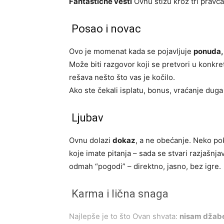
Fantastične vesti
Ovnu stižu kroz tri pravca
Posao i novac
Ovo je momenat kada se pojavljuje
ponuda, 
Može biti razgovor koji se pretvori u konkret
rešava nešto što vas je kočilo.
Ako ste čekali isplatu, bonus, vraćanje duga 
Ljubav
Ovnu dolazi
dokaz
, a ne obećanje. Neko po
koje imate pitanja – sada se stvari razjašnja
odmah “pogodi” – direktno, jasno, bez igre.
Karma i lična snaga
Najlepše je to što Ovan shvata:
nisam džabe