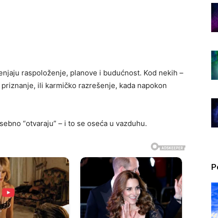
menjaju raspoloženje, planove i budućnost. Kod nekih –
 priznanje, ili karmičko razrešenje, kada napokon
ebno “otvaraju” – i to se oseća u vazduhu.
P