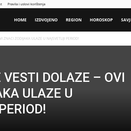
kt
Pravila i uslovi korištenja
HOME
IZDVOJENO
REGION
HOROSKOP
SAVJ
I ZNACI ZODIJAKA ULAZE U NAJSVETLIJI PERIOD!
 VESTI DOLAZE – OVI
AKA ULAZE U
PERIOD!