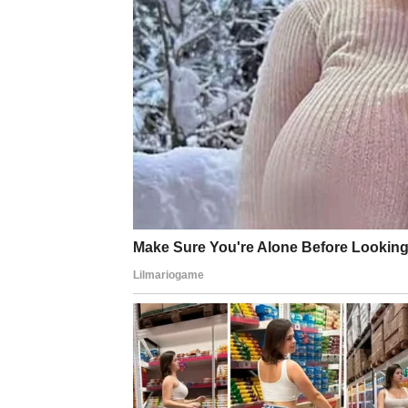
ili dolazi osoba koja vas vidi “celog”, ne s
Ako ste bili povređeni – stiže prilika da zat
postaje nežniji, prisutniji, spremniji na ko
Novac i sigurnost
Rakovi će osetiti olakšanje:
rešenje
. Kao da
posao, porodični plan, papirologiju, stan, seli
Unutrašnji mir
Najveća vest za Raka je zapravo ona koju o
pravom putu.