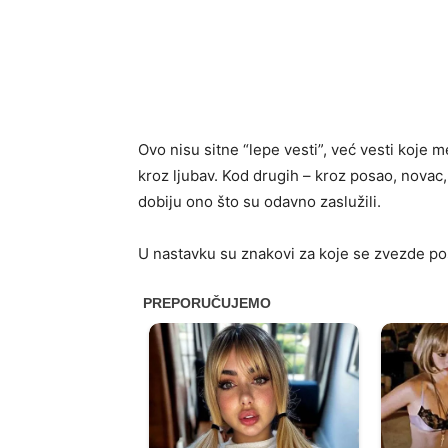
Ovo nisu sitne “lepe vesti”, već vesti koje 
kroz ljubav. Kod drugih – kroz posao, novac,
dobiju ono što su odavno zaslužili.
U nastavku su znakovi za koje se zvezde pos