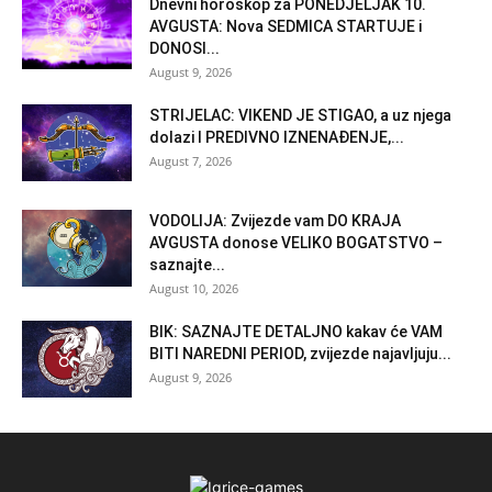
Dnevni horoskop za PONEDJELJAK 10.
AVGUSTA: Nova SEDMICA STARTUJE i
DONOSI...
August 9, 2026
STRIJELAC: VIKEND JE STIGAO, a uz njega
dolazi I PREDIVNO IZNENAĐENJE,...
August 7, 2026
VODOLIJA: Zvijezde vam DO KRAJA
AVGUSTA donose VELIKO BOGATSTVO –
saznajte...
August 10, 2026
BIK: SAZNAJTE DETALJNO kakav će VAM
BITI NAREDNI PERIOD, zvijezde najavljuju...
August 9, 2026