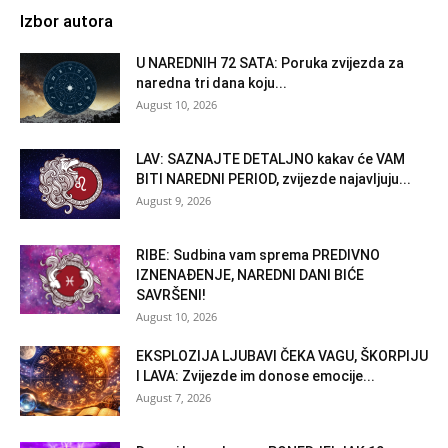
Izbor autora
U NAREDNIH 72 SATA: Poruka zvijezda za
naredna tri dana koju...
August 10, 2026
LAV: SAZNAJTE DETALJNO kakav će VAM
BITI NAREDNI PERIOD, zvijezde najavljuju...
August 9, 2026
RIBE: Sudbina vam sprema PREDIVNO
IZNENAĐENJE, NAREDNI DANI BIĆE
SAVRŠENI!
August 10, 2026
EKSPLOZIJA LJUBAVI ČEKA VAGU, ŠKORPIJU
I LAVA: Zvijezde im donose emocije...
August 7, 2026