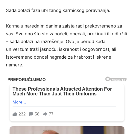
Sada dolazi faza ubrzanog karmičkog poravnanja.
Karma u narednim danima zaista radi prekovremeno za
vas. Sve ono što ste započeli, obećali, prekinuli ili odložili
– sada dolazi na razrešenje. Ovo je period kada
univerzum traži jasnoću, iskrenost i odgovornost, ali
istovremeno donosi nagrade za hrabrost i iskrene
namere.