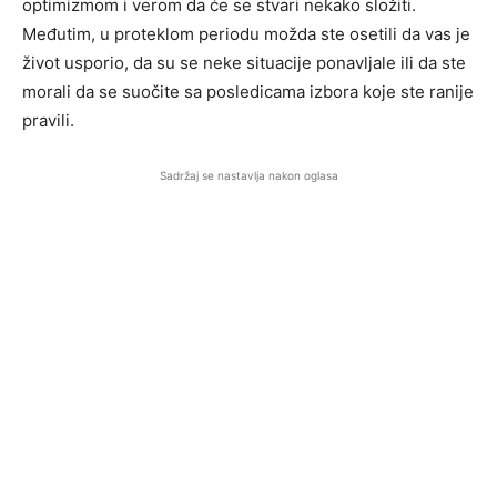
optimizmom i verom da će se stvari nekako složiti.
Međutim, u proteklom periodu možda ste osetili da vas je
život usporio, da su se neke situacije ponavljale ili da ste
morali da se suočite sa posledicama izbora koje ste ranije
pravili.
Sadržaj se nastavlja nakon oglasa