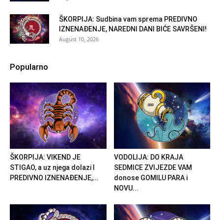
ŠKORPIJA: Sudbina vam sprema PREDIVNO
IZNENAĐENJE, NAREDNI DANI BIĆE SAVRŠENI!
August 10, 2026
Popularno
ŠKORPIJA: VIKEND JE
VODOLIJA: DO KRAJA
STIGAO, a uz njega dolazi I
SEDMICE ZVIJEZDE VAM
PREDIVNO IZNENAĐENJE,...
donose GOMILU PARA i
NOVU...