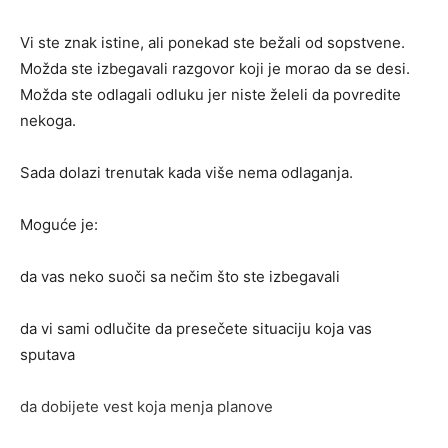
Vi ste znak istine, ali ponekad ste bežali od sopstvene.
Možda ste izbegavali razgovor koji je morao da se desi.
Možda ste odlagali odluku jer niste želeli da povredite
nekoga.
Sada dolazi trenutak kada više nema odlaganja.
Moguće je:
da vas neko suoči sa nečim što ste izbegavali
da vi sami odlučite da presečete situaciju koja vas
sputava
da dobijete vest koja menja planove