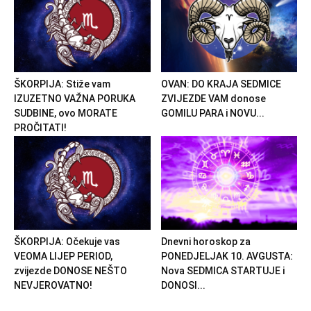
ŠKORPIJA: Stiže vam
OVAN: DO KRAJA SEDMICE
IZUZETNO VAŽNA PORUKA
ZVIJEZDE VAM donose
SUDBINE, ovo MORATE
GOMILU PARA i NOVU...
PROČITATI!
ŠKORPIJA: Očekuje vas
Dnevni horoskop za
VEOMA LIJEP PERIOD,
PONEDJELJAK 10. AVGUSTA:
zvijezde DONOSE NEŠTO
Nova SEDMICA STARTUJE i
NEVJEROVATNO!
DONOSI...