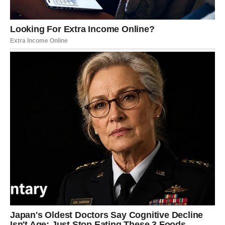
dolazi trenutak suočavanja.
Moguće su:
nove poslovne prilike
finansijski pomak
odluka o promeni pravca
završetak jednog projekta i početak novog
Ključ je da ne reagujete impulsivno. Strpljenje sada
donosi veću nagradu nego brzina.