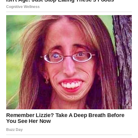
UNUTRAŠNJA LEKCIJA –
ZRELOST UMESTO BEKSTVA
Strelac voli kretanje i promenu, ali sada karma traži
zrelost.
Ne možete više pobeći od nečega što traži završetak.
Ne možete ignorisati emocije koje traže priznanje.
Ovo je period sazrevanja.
Vi učite da prava avantura nije u bekstvu – već u hrabrosti
da ostanete i rešite ono što je započeto.