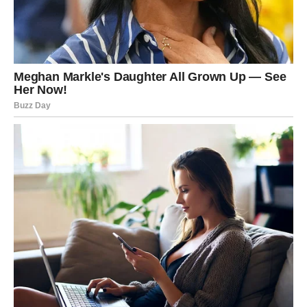
Karma vam daje priliku da zatvorite nedovršene krugove.
Ako je ljubav prava – dobija stabilnost.
Ako nije – dolazi do konačnog kraja bez gorčine.
POSAO I NOVAC –
ODGOVORNOST KOJA DONOSI
NAGRADU
Na poslovnom planu, karma kod vas deluje kroz
odgovornost.
Ako ste bili posvećeni, ako ste ulagali energiju i ideje –
sada dolazi priznanje.
Ako ste odlagali obaveze ili bežali od odgovornosti – sada