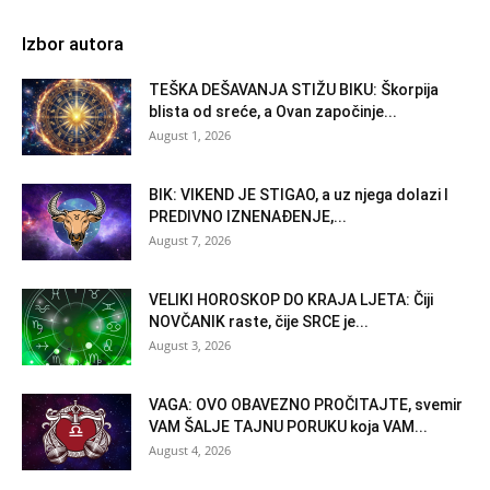
Izbor autora
TEŠKA DEŠAVANJA STIŽU BIKU: Škorpija
blista od sreće, a Ovan započinje...
August 1, 2026
BIK: VIKEND JE STIGAO, a uz njega dolazi I
PREDIVNO IZNENAĐENJE,...
August 7, 2026
VELIKI HOROSKOP DO KRAJA LJETA: Čiji
NOVČANIK raste, čije SRCE je...
August 3, 2026
VAGA: OVO OBAVEZNO PROČITAJTE, svemir
VAM ŠALJE TAJNU PORUKU koja VAM...
August 4, 2026