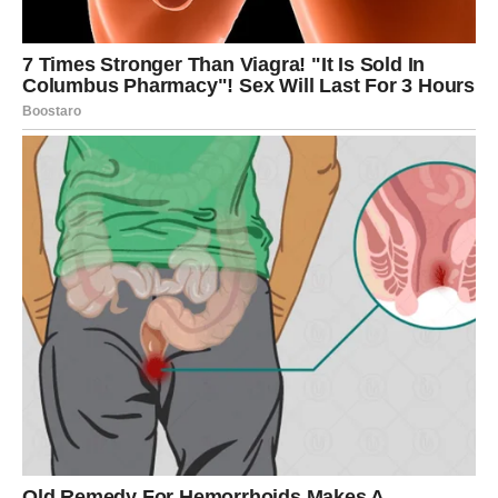
dugoročna poslovna ponuda
završetak jednog teskog ciklusa i ulazak u stabilniju fazu
Ako ste osećali da vas neko sputava ili da vaš rad prolazi
neprimećeno, sada dolazi priznanje.
Karma nagrađuje vašu disciplinu, ali i vašu istrajnost.
Ovo nije brza, prolazna nagrada – ovo je stabilan
napredak koji se gradi na temeljima koje ste vi postavili.
UNUTRAŠNJA LEKCIJA –
PREPUŠTANJE KONTROLE