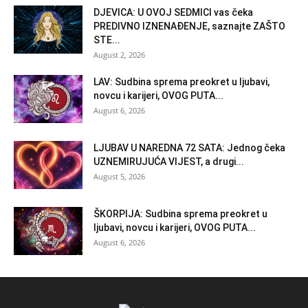
DJEVICA: U OVOJ SEDMICI vas čeka
PREDIVNO IZNENAĐENJE, saznajte ZAŠTO
STE...
August 2, 2026
LAV: Sudbina sprema preokret u ljubavi,
novcu i karijeri, OVOG PUTA...
August 6, 2026
LJUBAV U NAREDNA 72 SATA: Jednog čeka
UZNEMIRUJUĆA VIJEST, a drugi...
August 5, 2026
ŠKORPIJA: Sudbina sprema preokret u
ljubavi, novcu i karijeri, OVOG PUTA...
August 6, 2026