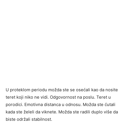
U proteklom periodu možda ste se osećali kao da nosite
teret koji niko ne vidi. Odgovornost na poslu. Teret u
porodici. Emotivna distanca u odnosu. Možda ste ćutali
kada ste želeli da viknete. Možda ste radili duplo više da
biste održali stabilnost.