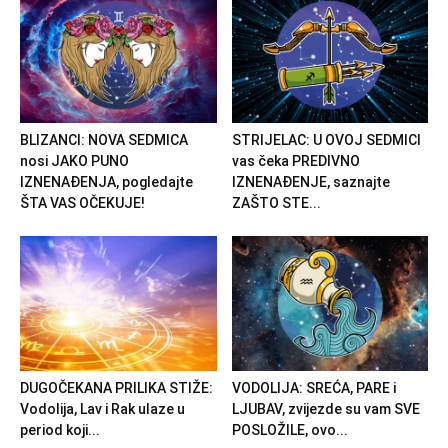
BLIZANCI: NOVA SEDMICA
STRIJELAC: U OVOJ SEDMICI
nosi JAKO PUNO
vas čeka PREDIVNO
IZNENAĐENJA, pogledajte
IZNENAĐENJE, saznajte
ŠTA VAS OČEKUJE!
ZAŠTO STE...
DUGOČEKANA PRILIKA STIŽE:
VODOLIJA: SREĆA, PARE i
Vodolija, Lav i Rak ulaze u
LJUBAV, zvijezde su vam SVE
period koji...
POSLOŽILE, ovo...