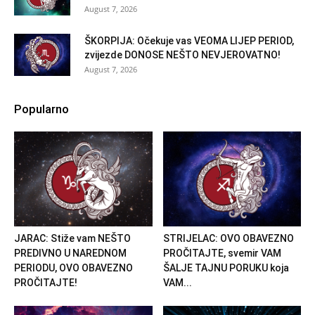
August 7, 2026
ŠKORPIJA: Očekuje vas VEOMA LIJEP PERIOD,
zvijezde DONOSE NEŠTO NEVJEROVATNO!
August 7, 2026
Popularno
JARAC: Stiže vam NEŠTO
STRIJELAC: OVO OBAVEZNO
PREDIVNO U NAREDNOM
PROČITAJTE, svemir VAM
PERIODU, OVO OBAVEZNO
ŠALJE TAJNU PORUKU koja
PROČITAJTE!
VAM...