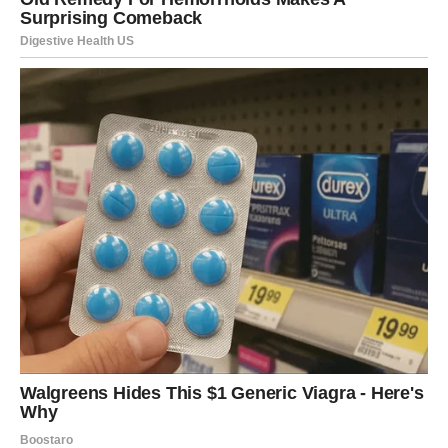
Jarče, vi volite kontrolu jer vam ona daje sigurnost. Ali
sada karma traži poverenje.
Ne morate sve držati pod kontrolom.
Ne morate sve nositi sami.
Ne morate dokazivati vrednost kroz iscrpljivanje.
Ovaj period vas uči da dozvolite sebi da primite podršku i
nagradu bez osećaja da morate da se žrtvujete.
Ponekad je najveća snaga u tome da priznate da ste
zaslužili olakšanje.
SUDBINSKI MOMENAT – KADA
SHVATATE DA STE IZDRŽALI
NAJTEŽE