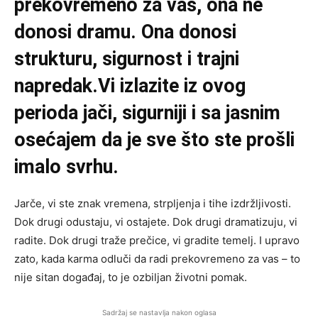
prekovremeno za vas, ona ne
donosi dramu. Ona donosi
strukturu, sigurnost i trajni
napredak.Vi izlazite iz ovog
perioda jači, sigurniji i sa jasnim
osećajem da je sve što ste prošli
imalo svrhu.
Jarče, vi ste znak vremena, strpljenja i tihe izdržljivosti.
Dok drugi odustaju, vi ostajete. Dok drugi dramatizuju, vi
radite. Dok drugi traže prečice, vi gradite temelj. I upravo
zato, kada karma odluči da radi prekovremeno za vas – to
nije sitan događaj, to je ozbiljan životni pomak.
Sadržaj se nastavlja nakon oglasa