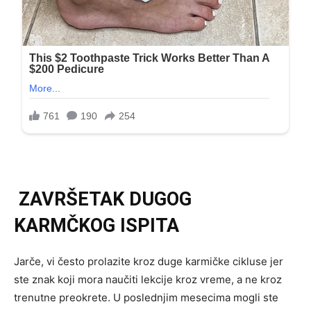
ZAVRŠETAK DUGOG
KARMČKOG ISPITA
Jarče, vi često prolazite kroz duge karmičke cikluse jer
ste znak koji mora naučiti lekcije kroz vreme, a ne kroz
trenutne preokrete. U poslednjim mesecima mogli ste