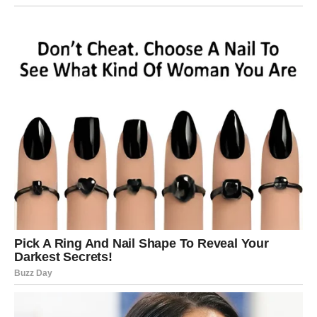
U narednim danima može doći do trenutka u kome ćete
jasno osetiti da se nešto menja. Možda kroz vest. Možda
kroz razgovor. Možda kroz unutrašnji osećaj mira.
Shvatićete da je najteži deo iza vas.
Karma sada radi za vas – ne protiv vas.
Ako ste ulagali trud – dolazi stabilnost.
Ako ste ćutali – dolazi priznanje.
Ako ste čekali – dolazi rezultat.