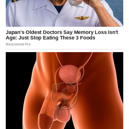
nego ikada.
Ako nije – završava se bez drame, ali sa konačnošću.
Karma vam vraća dostojanstvo u odnosima.
POSAO I NOVAC – NAGRADA
KOJA DOLAZI KROZ STRUKTURU
Na poslovnom planu dolazi ozbiljan pomak.
Možda će to biti:
unapređenje
povećanje prihoda