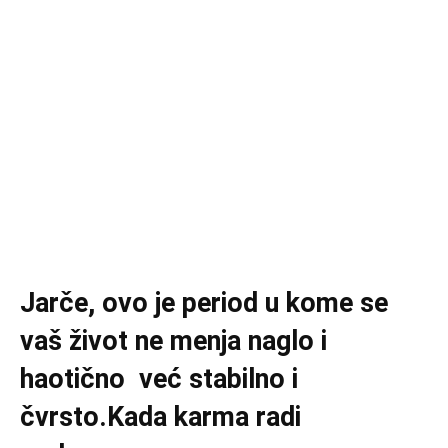
Jarče, ovo je period u kome se
vaš život ne menja naglo i
haotično već stabilno i
čvrsto.Kada karma radi