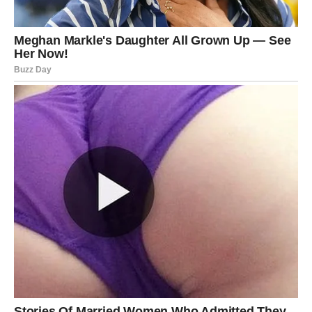
JARAC – SUDBINSKI MOMENT
KOJI DONOSI MOĆ
Jarčevi su među znacima koji će
najjače osetiti karmičku
pravdu
u narednim danima. Sve ono što ste godinama
gradili, podnosili i izdržavali sada dolazi na prekretnicu.
Istina izlazi na videlo u vezi sa vašim trudom – neko vas
vidi, priznaje i vrednuje. Ali istovremeno, suočavate se sa
pitanjem:
da li želite da nastavite putem koji ste započeli
ili je vreme za drugačiju verziju uspeha?
Posao, autoritet i identitet