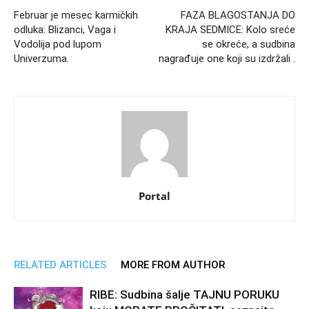
Februar je mesec karmičkih
FAZA BLAGOSTANJA DO
odluka: Blizanci, Vaga i
KRAJA SEDMICE: Kolo sreće
Vodolija pod lupom
se okreće, a sudbina
Univerzuma.
nagrađuje one koji su izdržali .
Portal
RELATED ARTICLES
MORE FROM AUTHOR
RIBE: Sudbina šalje TAJNU PORUKU