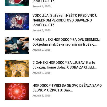
PROČITAJTE!
August 2, 2026
VODOLIJA: Stiže vam NEŠTO PREDIVNO U
NAREDNOM PERIODU, OVO OBAVEZNO
PROČITAJTE!
August 2, 2026
FINANSIJSKI HOROSKOP ZA OVU SEDMICU:
Dok jedan znak čeka neplanirani trošak,...
August 2, 2026
CIGANSKI HOROSKOP ZA LJUBAV: Karte
pokazuju kome dolazi OSOBA ZA CIJELI...
August 7, 2026
HOROSKOP TVRDI DA SE OVO DEŠAVA SAMO
JEDNOM U ŽIVOTU: Ono...
August 5, 2026