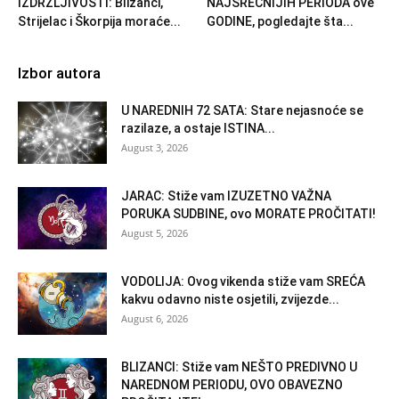
IZDRŽLJIVOSTI: Blizanci,
NAJSREĆNIJIH PERIODA ove
Strijelac i Škorpija moraće...
GODINE, pogledajte šta...
Izbor autora
U NAREDNIH 72 SATA: Stare nejasnoće se
razilaze, a ostaje ISTINA...
August 3, 2026
JARAC: Stiže vam IZUZETNO VAŽNA
PORUKA SUDBINE, ovo MORATE PROČITATI!
August 5, 2026
VODOLIJA: Ovog vikenda stiže vam SREĆA
kakvu odavno niste osjetili, zvijezde...
August 6, 2026
BLIZANCI: Stiže vam NEŠTO PREDIVNO U
NAREDNOM PERIODU, OVO OBAVEZNO