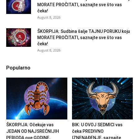
MORATE PROČITATI, saznajte sve što vas
čeka!
August 8, 2026
ŠKORPIJA: Sudbina šalje TAJNU PORUKU koju
MORATE PROČITATI, saznajte sve što vas
čeka!
August 8, 2026
Popularno
ŠKORPIJA: Očekuje vas
BIK: U OVOJ SEDMICI vas
JEDAN OD NAJSREĆNIJIH
čeka PREDIVNO
PERIODA ove GODINE,
IZNENAĐENJE, saznajte