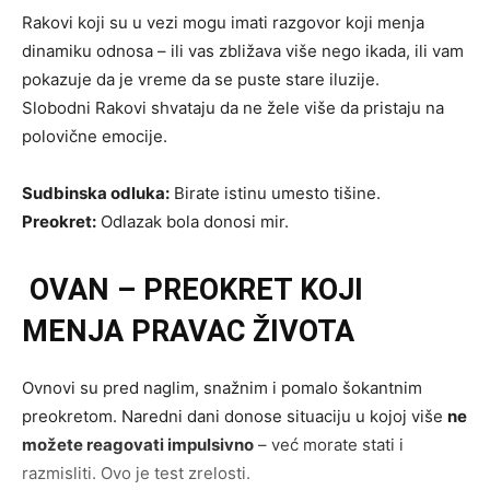
Rakovi koji su u vezi mogu imati razgovor koji menja
dinamiku odnosa – ili vas zbližava više nego ikada, ili vam
pokazuje da je vreme da se puste stare iluzije.
Slobodni Rakovi shvataju da ne žele više da pristaju na
polovične emocije.
Sudbinska odluka:
Birate istinu umesto tišine.
Preokret:
Odlazak bola donosi mir.
OVAN – PREOKRET KOJI
MENJA PRAVAC ŽIVOTA
Ovnovi su pred naglim, snažnim i pomalo šokantnim
preokretom. Naredni dani donose situaciju u kojoj više
ne
možete reagovati impulsivno
– već morate stati i
razmisliti. Ovo je test zrelosti.