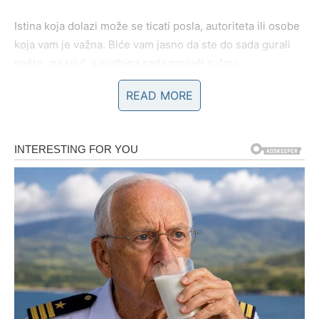
Istina koja dolazi može se ticati posla, autoriteta ili osobe
koja vam je važna. Biće vam jasno da ste do sada gurali
nešto „na silu“, a sudbina sada povlači ručnu.
READ MORE
Posao i životni put
Možete biti suočeni sa odlukom: ostati u poznatom, ali
iscrpljujućem, ili krenuti putem koji deluje rizično, ali
oslobađajuće.
Iako vam nije lako da usporite, upravo to donosi pobedu.
Sudbinska odluka:
Birate mudrost umesto borbe.
Preokret:
Novi pravac koji dugoročno donosi uspeh.
STRELAC – ISTINA KOJA
MENJA VEROVANJA