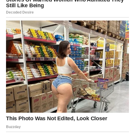
Moguća je velika odluka vezana za karijeru, odgovornost
ili lični status. Ovo je trenutak kada birate
sebe
, a ne
samo obavezu.
Sudbinska odluka:
Preuzimate kontrolu nad sopstvenim
životom.
Preokret:
Osećaj moći, stabilnosti i lične sigurnosti.
VAGA – ISTINA KOJA DONOSI
RAVNOTEŽU
Vage ulaze u period u kome više ne mogu da balansiraju
između „hoću“ i „moram“. Istina dolazi kroz odnose –
naročito one u kojima ste se previše prilagođavali.
Naredni dani donose
jasnu sliku
: ko vam daje, a ko samo