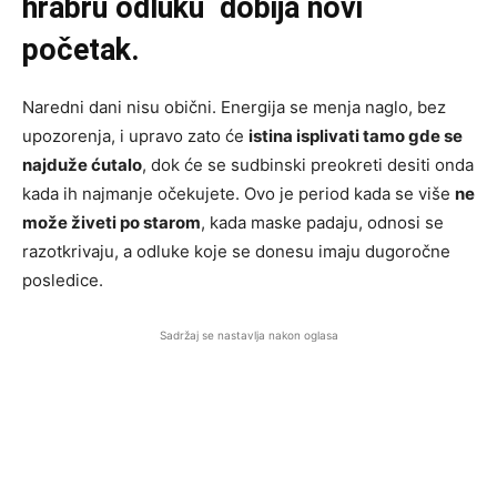
hrabru odluku dobija novi
početak.
Naredni dani nisu obični. Energija se menja naglo, bez
upozorenja, i upravo zato će
istina isplivati tamo gde se
najduže ćutalo
, dok će se sudbinski preokreti desiti onda
kada ih najmanje očekujete. Ovo je period kada se više
ne
može živeti po starom
, kada maske padaju, odnosi se
razotkrivaju, a odluke koje se donesu imaju dugoročne
posledice.
Sadržaj se nastavlja nakon oglasa