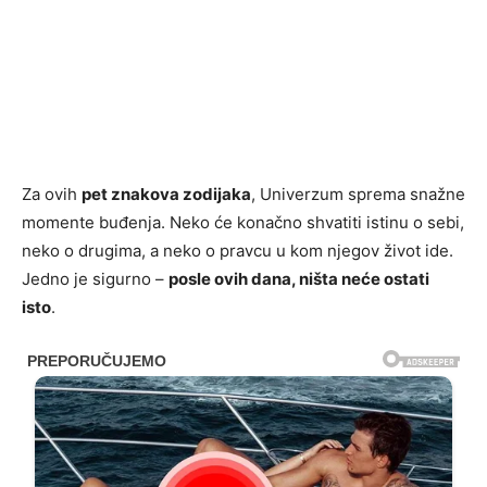
Za ovih
pet znakova zodijaka
, Univerzum sprema snažne
momente buđenja. Neko će konačno shvatiti istinu o sebi,
neko o drugima, a neko o pravcu u kom njegov život ide.
Jedno je sigurno –
posle ovih dana, ništa neće ostati
isto
.