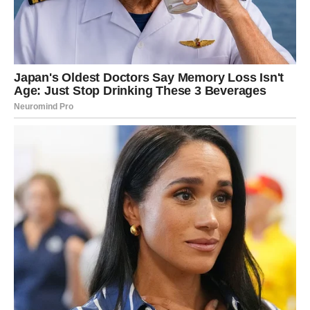
Strelčevi ulaze u fazu u kojoj se ruše stara uverenja. Ono
što ste mislili da je istina – pokazuje se kao iluzija. I
obrnuto: ono u šta ste sumnjali – sada dobija potvrdu.
Naredni dani donose
razotkrivanje jedne situacije
koja
vam je dugo bila nejasna. Može se ticati ljubavi na daljinu,
planova za budućnost ili odluke vezane za preseljenje,
put ili promenu životnog stila.
Emocije i lični rast
Ovo je trenutak kada shvatate da više ne možete živeti po
tuđim očekivanjima. Vaša duša traži širi prostor.
Sudbinska odluka:
Birate slobodu, čak i ako boli.
Preokret:
Nova vera u sebe i svoj put.