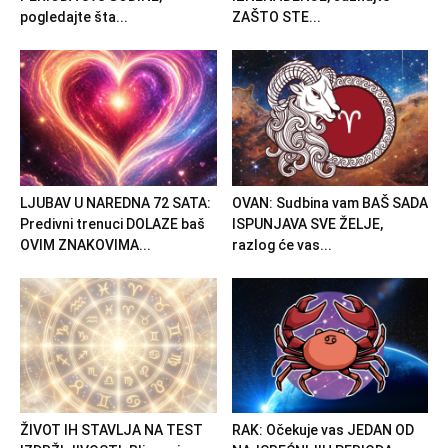
pogledajte šta...
ZAŠTO STE...
LJUBAV U NAREDNA 72 SATA:
OVAN: Sudbina vam BAŠ SADA
Predivni trenuci DOLAZE baš
ISPUNJAVA SVE ŽELJE,
OVIM ZNAKOVIMA...
razlog će vas...
ŽIVOT IH STAVLJA NA TEST
RAK: Očekuje vas JEDAN OD