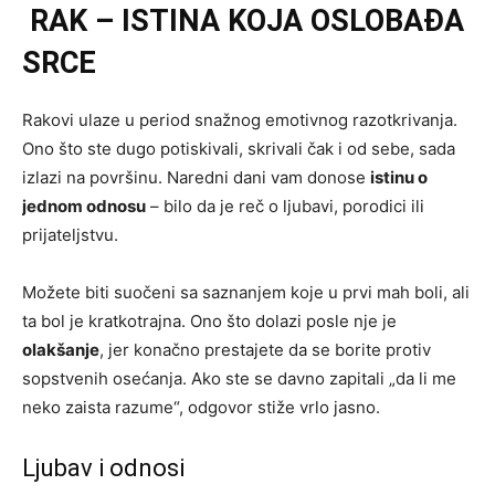
RAK – ISTINA KOJA OSLOBAĐA
SRCE
Rakovi ulaze u period snažnog emotivnog razotkrivanja.
Ono što ste dugo potiskivali, skrivali čak i od sebe, sada
izlazi na površinu. Naredni dani vam donose
istinu o
jednom odnosu
– bilo da je reč o ljubavi, porodici ili
prijateljstvu.
Možete biti suočeni sa saznanjem koje u prvi mah boli, ali
ta bol je kratkotrajna. Ono što dolazi posle nje je
olakšanje
, jer konačno prestajete da se borite protiv
sopstvenih osećanja. Ako ste se davno zapitali „da li me
neko zaista razume“, odgovor stiže vrlo jasno.
Ljubav i odnosi