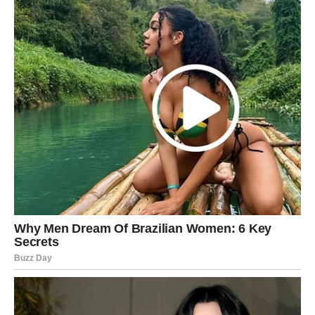
uzima. I upravo tu dolazi sudbinska odluka koja menja
sve.
Ljubav i lični izbori
Mnoge Vage će shvatiti da su predugo stavljale tuđe
potrebe ispred svojih. Sada se to menja.
Razgovor koji sledi može biti težak, ali oslobađajući.
Sudbinska odluka:
Birate sebe bez griže savesti.
Preokret:
Povratak unutrašnjeg mira i samopouzdanja.