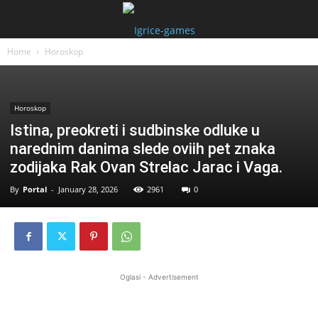
Home
Horoskop
Horoskop
Istina, preokreti i sudbinske odluke u
narednim danima slede oviih pet znaka
zodijaka Rak Ovan Strelac Jarac i Vaga.
By
Portal
-
January 28, 2026
2961
0
Oglasi - Advertisement