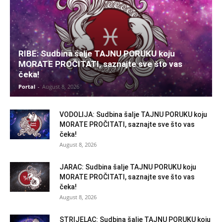
RIBE: Sudbina šalje TAJNU PORUKU koju
MORATE PROČITATI, saznajte sve što vas
čeka!
Portal
-
August 8, 2026
VODOLIJA: Sudbina šalje TAJNU PORUKU koju
MORATE PROČITATI, saznajte sve što vas
čeka!
August 8, 2026
JARAC: Sudbina šalje TAJNU PORUKU koju
MORATE PROČITATI, saznajte sve što vas
čeka!
August 8, 2026
STRIJELAC: Sudbina šalje TAJNU PORUKU koju