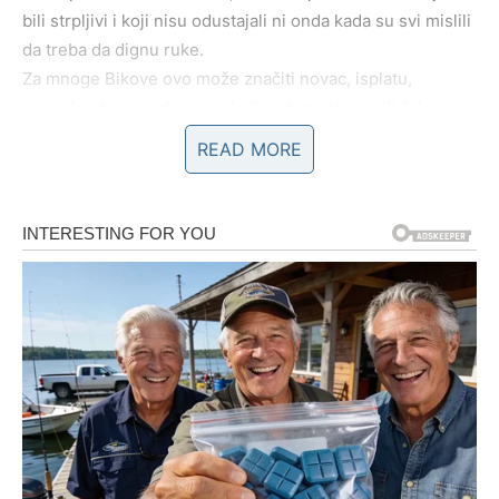
bili strpljivi i koji nisu odustajali ni onda kada su svi mislili
da treba da dignu ruke.
Za mnoge Bikove ovo može značiti novac, isplatu,
povraćaj dugova, dogovor koji je dugo stajao, ili čak
pomoć od osobe od koje niste očekivali ništa, ali najlepši
READ MORE
deo je što uz to dolazi i osećaj sigurnosti, kao da se tlo
pod nogama učvršćuje.
U ljubavi se vraća stabilnost, a u odnosima se jasno vidi
ko je uz vas iskreno, a ko je bio samo prolazni oslonac.
Poruka sedmice:
Blagostanje vam dolazi onda kada
prestanete da sumnjate da ga zaslužujete.
BLIZANCI
Blizanci do kraja sedmice ulaze u fazu u kojoj reči postaju
presudne, jer jedna poruka, jedan poziv, jedan razgovor