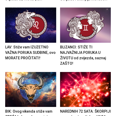
LAV: Stiže vam IZUZETNO
BLIZANCI: STIŽE TI
VAŽNA PORUKA SUDBINE, ovo
NAJVAŽNIJA PORUKA U
MORATE PROČITATI!
ŽIVOTU od zvijezda, saznaj
ZAŠTO!
BIK: Ovog vikenda stiže vam
NAREDNIH 72 SATA: ŠKORPIJI