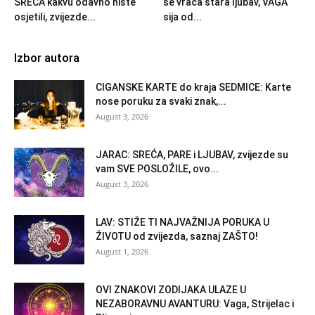
SREĆA kakvu odavno niste
se vraća stara ljubav, VAGA
osjetili, zvijezde...
sija od...
Izbor autora
CIGANSKE KARTE do kraja SEDMICE: Karte
nose poruku za svaki znak,...
August 3, 2026
JARAC: SREĆA, PARE i LJUBAV, zvijezde su
vam SVE POSLOŽILE, ovo...
August 3, 2026
LAV: STIŽE TI NAJVAŽNIJA PORUKA U
ŽIVOTU od zvijezda, saznaj ZAŠTO!
August 1, 2026
OVI ZNAKOVI ZODIJAKA ULAZE U
NEZABORAVNU AVANTURU: Vaga, Strijelac i