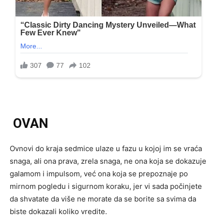
OVAN
Ovnovi do kraja sedmice ulaze u fazu u kojoj im se vraća
snaga, ali ona prava, zrela snaga, ne ona koja se dokazuje
galamom i impulsom, već ona koja se prepoznaje po
mirnom pogledu i sigurnom koraku, jer vi sada počinjete
da shvatate da više ne morate da se borite sa svima da
biste dokazali koliko vredite.