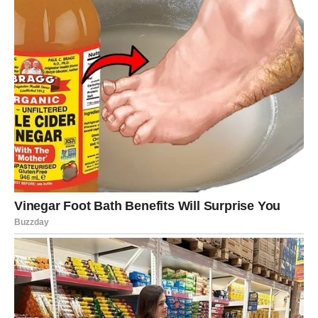
pokušavate da popravite sve – i počnete da birate ono što
vas čuva.
VAGA
Vage do kraja sedmice ulaze u period kada se ravnoteža
vraća, ali ne tako što se sve magično rešava, već tako što
vi konačno postajete spremni da presečete ono što vas
emotivno iscrpljuje, a da pritom ne osećate krivicu, jer
shvatate da ste davali previše i da vas je to koštalo mira.
Ovo je vreme kada se odnosi jasno profiliraju: ko je tu da
vas podrži, a ko je tu samo kada njemu odgovara.
U poslu može doći do promene dogovora, boljih uslova,
ili jednostavno do trenutka kada više ne pristajete na ono
što vas potcenjuje, i baš tada dolazi prilika koja vas
nagrađuje.