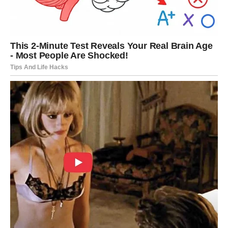
Poruka sedmice:
Kada verujete u sutra, sutra počinje da
veruje u vas.
JARAC
Jarčevi do kraja sedmice ulaze u najstabilniju fazu od svih
znakova, jer vama blagostanje dolazi kao rezultat, kao
potvrda, kao nagrada za sve ono što ste radili i kada niste
imali snage, i kada ste mislili da niko ne vidi.
Može doći do priznanja, prilike , konkretne zarade,
poboljšanja uslova ili rešavanja pitanja koje vas je dugo
opterećivalo.
U odnosima se stabilizuje ono što je vredno, a ono što
nije – samo se udaljava bez drame, jer vi više ne
pristajete na gubitak vremena.
Poruka sedmice:
Niste vi rođeni da se borite stalno –