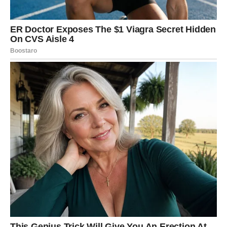
Rakovi do kraja sedmice ulaze u fazu emotivnog
blagostanja, i to je ono najvažnije, jer kada se vaše srce
smiri, vi imate osećaj da možete sve, da možete raditi,
graditi, planirati, jer vas više ne jede iznutra ono što ste
ćutali, potiskivali ili nosili sami.
Mnogi Rakovi dobijaju potvrdu kroz odnose: neko
pokazuje brigu, neko vraća pažnju, neko se seti vas baš
onda kada mislite da ste zaboravljeni, a neko od vas
konačno dobija priznanje da je bio u pravu.
Ovo je period kada se rešava nešto u porodici, kada se
smiruju tenzije, i kada počinjete da verujete da lepi dani
nisu prošlost, već da su sada ispred vas.
Poruka sedmice:
Kada prestanete da čuvate sve druge,
Univerzum počinje da čuva vas.
LAV