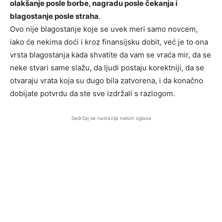
olakšanje posle borbe, nagradu posle čekanja i
blagostanje posle straha
.
Ovo nije blagostanje koje se uvek meri samo novcem,
iako će nekima doći i kroz finansijsku dobit, već je to ona
vrsta blagostanja kada shvatite da vam se vraća mir, da se
neke stvari same slažu, da ljudi postaju korektniji, da se
otvaraju vrata koja su dugo bila zatvorena, i da konačno
dobijate potvrdu da ste sve izdržali s razlogom.
Sadržaj se nastavlja nakon oglasa