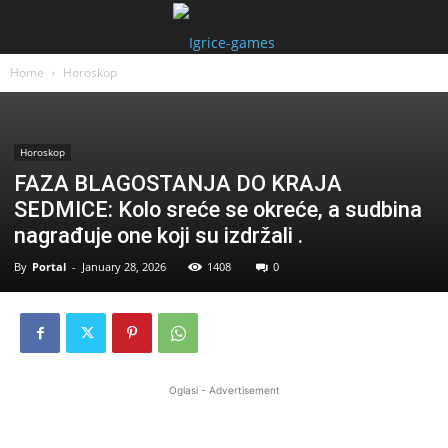
Home
Horoskop
Horoskop
FAZA BLAGOSTANJA DO KRAJA
SEDMICE: Kolo sreće se okreće, a sudbina
nagrađuje one koji su izdržali .
By
Portal
-
January 28, 2026
1408
0
Oglasi - Advertisement