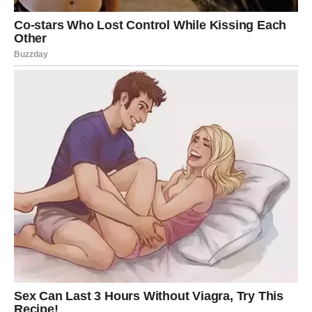
rođeni ste da gradite i uživate u plodovima.
VODOLIJA
Vodolije do kraja sedmice ulaze u period olakšanja i
unutrašnje slobode, jer konačno shvatate da vas nešto
više ne drži, da ne morate da živite po starim pravilima, i
da imate pravo da okrenete novi list bez objašnjavanja
svima.
Blagostanje dolazi kroz novu ideju, kroz podršku
prijatelja, kroz osećaj da ste inspirisani, ali i kroz trenutak
u kome konačno kažete „ne“ nečemu što vas iscrpljuje.
Finansijski se otvara prostor da napravite pametan potez,
a emotivno – da se oslobodite onoga što je bilo previše
teško.
Poruka sedmice:
Kad izaberete sebe, život počinje da