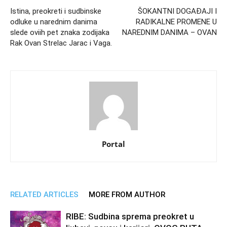
Istina, preokreti i sudbinske
ŠOKANTNI DOGAĐAJI I
odluke u narednim danima
RADIKALNE PROMENE U
slede oviih pet znaka zodijaka
NAREDNIM DANIMA – OVAN
Rak Ovan Strelac Jarac i Vaga.
Portal
RELATED ARTICLES
MORE FROM AUTHOR
RIBE: Sudbina sprema preokret u