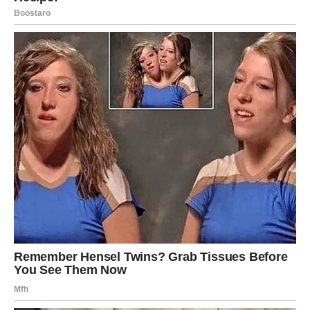
vam vraća kao bumerang – ali u najlepšem smislu.
RIBE
Ribe do kraja sedmice ulaze u fazu blagostanja koja
dolazi tiho, ali snažno, kroz intuiciju, kroz osećaj da vas
Univerzum vodi, kroz znakove koji se ponavljaju i kroz
ljude koji se pojavljuju baš onda kada vam je potrebno.
Moguće je lepo iznenađenje, pomoć, poklon, dobra vest,
ali čak i ako ništa od toga ne dođe spektakularno, vi ćete
osetiti da se nešto u vama smirilo, kao da ste prestali da
se borite sa sobom.
U ljubavi dolazi toplina, a u poslu stabilizacija.
Poruka sedmice:
Kada prestanete da sumnjate, čuda
počinju da se dešavaju prirodno.