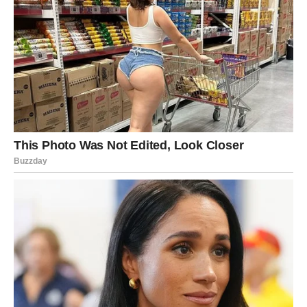
Poruka sedmice:
Kada izaberete sebe, život prestaje da
vas testira i počinje da vas nagrađuje.
ŠKORPIJA
Škorpije do kraja sedmice izlaze iz unutrašnjeg pritiska,
jer se nešto što vas je tiho trovalo – misao, sumnja,
osećaj da ne znate na čemu ste – polako rasvetljava.
Blagostanje za vas dolazi kao mir posle oluje, kao osećaj
da ste opet u svojoj snazi, da vas ne može lako uzdrmati
tuđa energija, jer vi shvatate da ste preživeli i gore, i da
sada nema potrebe da se bojite.
Moguće je da dobijete priliku da nešto završite, naplatite,
rešite, ili da uđete u dogovor koji vam donosi stabilnost.
U ljubavi dolazi istina, a istina vam je potrebna više od
slatkih reči.