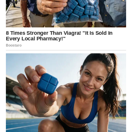
ili jedan susret može pokrenuti lanac događaja koji vam
donosi olakšanje, novu šansu i osećaj da ste se probudili
iz perioda magle i neizvesnosti.
Ovo je vreme kada mentalni pritisak popušta, kada se
stvari razjašnjavaju i kada prestajete da vrtite iste
scenarije u glavi, jer realnost konačno počinje da daje
odgovore.
Finansije mogu ići uzlazno kroz dogovor, mali dodatni
posao, ili ideju koja deluje jednostavno, ali u sebi nosi
potencijal da donese veću korist nego što ste mislili.
Poruka sedmice:
Ne podcenjujte snagu razgovora –
nekad istina donosi više bogatstva od novca.
RAK