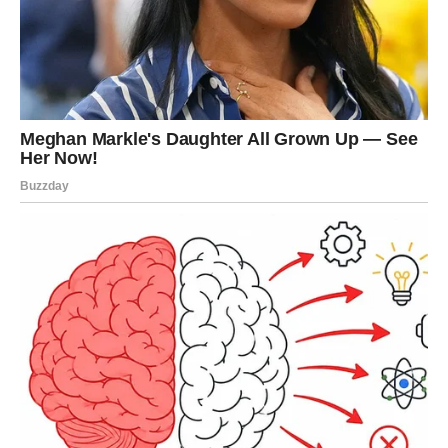
Poruka sedmice:
Kad vam se razbistri srce, novac i šanse
lakše nalaze put do vas.
STRELAC
Strelčevi do kraja sedmice ulaze u period kada se vraća
optimizam, i to nije onaj naivan optimizam, već onaj zreo,
koji dolazi posle svega što ste prošli i posle svih
razočaranja, jer sada shvatate da život ipak ume da
donese preokret onda kada mislite da je sve već
odlučeno.
Ovo je vreme novih ideja, novih planova, poziva, vesti, i
osećaja da se vrata otvaraju.
Finansije mogu ići uzlazno kroz dogovor ili dodatni
posao, a emotivno – dolazi osećaj da više ne morate da
se dokazujete onima koji vas ne razumeju.