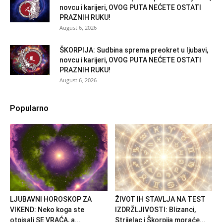
novcu i karijeri, OVOG PUTA NEĆETE OSTATI
PRAZNIH RUKU!
August 6, 2026
ŠKORPIJA: Sudbina sprema preokret u ljubavi,
novcu i karijeri, OVOG PUTA NEĆETE OSTATI
PRAZNIH RUKU!
August 6, 2026
Popularno
LJUBAVNI HOROSKOP ZA
ŽIVOT IH STAVLJA NA TEST
VIKEND: Neko koga ste
IZDRŽLJIVOSTI: Blizanci,
otpisali SE VRAĆA, a...
Strijelac i Škorpija moraće...