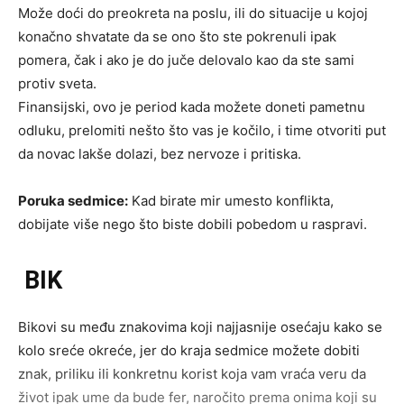
Može doći do preokreta na poslu, ili do situacije u kojoj
konačno shvatate da se ono što ste pokrenuli ipak
pomera, čak i ako je do juče delovalo kao da ste sami
protiv sveta.
Finansijski, ovo je period kada možete doneti pametnu
odluku, prelomiti nešto što vas je kočilo, i time otvoriti put
da novac lakše dolazi, bez nervoze i pritiska.
Poruka sedmice:
Kad birate mir umesto konflikta,
dobijate više nego što biste dobili pobedom u raspravi.
BIK
Bikovi su među znakovima koji najjasnije osećaju kako se
kolo sreće okreće, jer do kraja sedmice možete dobiti
znak, priliku ili konkretnu korist koja vam vraća veru da
život ipak ume da bude fer, naročito prema onima koji su