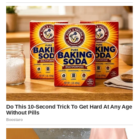
DEVICA
Device do kraja sedmice ulaze u fazu u kojoj se stvari
slažu, ne zato što ste vi prestali da brinete, već zato što
ste dovoljno radili na tome da se postave temelji, pa
Univerzum sada počinje da zatvara rupe kroz koje je
odlazila vaša energija.
Može se rešiti administrativna stvar, problem na poslu,
pitanje vezano za kuću, zdravlje ili planove, ali u svakom
slučaju – osećaćete se stabilnije i sigurnije, kao da
ponovo imate kontrolu nad svakodnevicom.
Finansije se popravljaju kroz dobar potez ili kroz
racionalnu odluku, a odnosi postaju mirniji, jer vi više ne
pristajete na haos.
Poruka sedmice:
Mir dolazi kada prestanete da