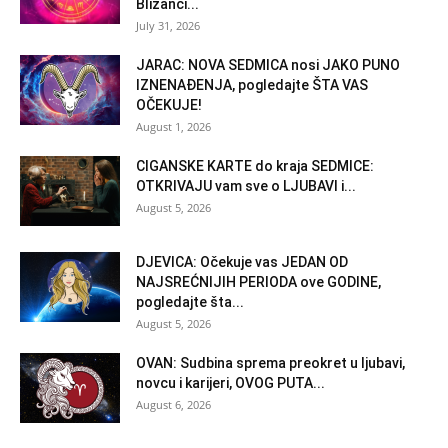
Blizanci...
July 31, 2026
JARAC: NOVA SEDMICA nosi JAKO PUNO
IZNENAĐENJA, pogledajte ŠTA VAS
OČEKUJE!
August 1, 2026
CIGANSKE KARTE do kraja SEDMICE:
OTKRIVAJU vam sve o LJUBAVI i...
August 5, 2026
DJEVICA: Očekuje vas JEDAN OD
NAJSREĆNIJIH PERIODA ove GODINE,
pogledajte šta...
August 5, 2026
OVAN: Sudbina sprema preokret u ljubavi,
novcu i karijeri, OVOG PUTA...
August 6, 2026