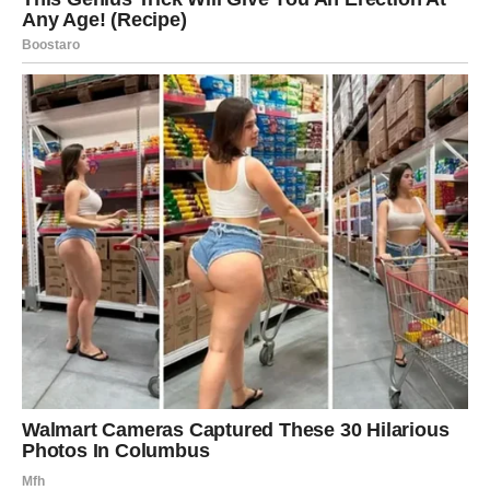
Lavovi do kraja sedmice počinju da osećaju kako se svet
ponovo okreće u njihovom pravcu, iako možda još uvek
postoji poneka briga ili pitanje, ali ono što se menja je vaš
unutrašnji osećaj, jer se vraća samopouzdanje, vraća se
želja da se pokrenete, da se pokažete, da se usudite.
Moguće je priznanje, pohvala, dobar glas, ili situacija u
kojoj shvatate da vas neko posmatra sa poštovanjem, čak
i ako vam to nije rekao direktno.
U ljubavi može doći do lepog preokreta, pomirenja, ili
susreta koji vas podseća da zaslužujete ljubav koja vas
ne umara, već vas podiže.
Poruka sedmice:
Ne vraća vam se sreća zato što ste
glasni – već zato što ste ostali jaki i kada ste ćutali.