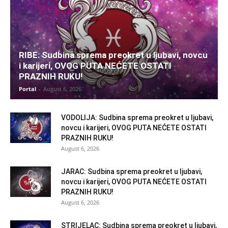
RIBE: Sudbina sprema preokret u ljubavi, novcu
i karijeri, OVOG PUTA NEĆETE OSTATI
PRAZNIH RUKU!
Portal
-
August 6, 2026
VODOLIJA: Sudbina sprema preokret u ljubavi,
novcu i karijeri, OVOG PUTA NEĆETE OSTATI
PRAZNIH RUKU!
August 6, 2026
JARAC: Sudbina sprema preokret u ljubavi,
novcu i karijeri, OVOG PUTA NEĆETE OSTATI
PRAZNIH RUKU!
August 6, 2026
STRIJELAC: Sudbina sprema preokret u ljubavi,