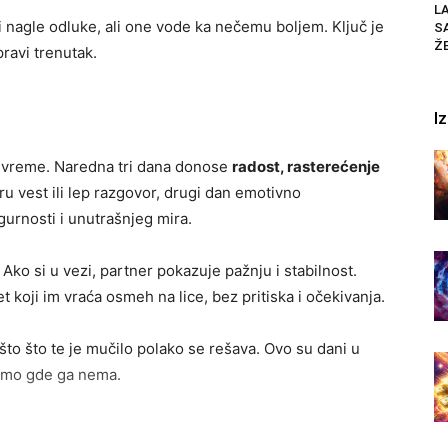
LA
 nagle odluke, ali one vode ka nečemu boljem. Ključ je
S
ŽE
ravi trenutak.
I
je vreme. Naredna tri dana donose
radost, rasterećenje
ru vest ili lep razgovor, drugi dan emotivno
gurnosti i unutrašnjeg mira.
 Ako si u vezi, partner pokazuje pažnju i stabilnost.
 koji im vraća osmeh na lice, bez pritiska i očekivanja.
ešto što te je mučilo polako se rešava. Ovo su dani u
tamo gde ga nema.