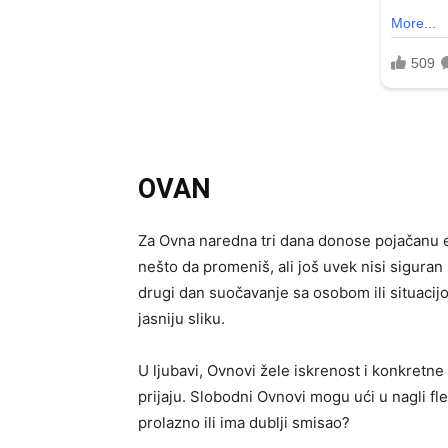
OVAN
Za Ovna naredna tri dana donose pojačanu en
nešto da promeniš, ali još uvek nisi siguran
drugi dan suočavanje sa osobom ili situacijo
jasniju sliku.
U ljubavi, Ovnovi žele iskrenost i konkretne
prijaju. Slobodni Ovnovi mogu ući u nagli flert
prolazno ili ima dublji smisao?