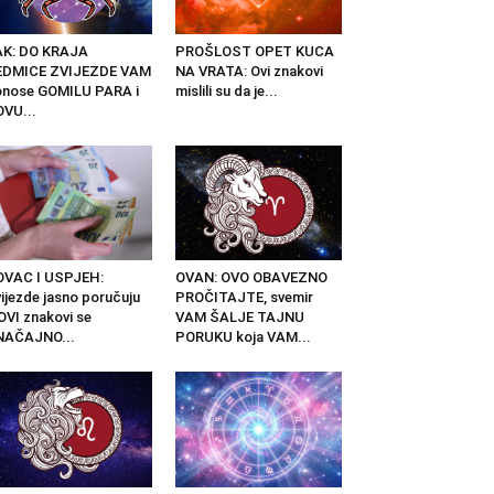
AK: DO KRAJA
PROŠLOST OPET KUCA
EDMICE ZVIJEZDE VAM
NA VRATA: Ovi znakovi
nose GOMILU PARA i
mislili su da je...
VU...
OVAC I USPJEH:
OVAN: OVO OBAVEZNO
ijezde jasno poručuju
PROČITAJTE, svemir
OVI znakovi se
VAM ŠALJE TAJNU
NAČAJNO...
PORUKU koja VAM...