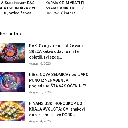
V: Sudbina vam BAŠ
KARMA ĆE IM VRATITI
ADA ISPUNJAVA SVE
SVAKO DOBRO DJELO:
LJE, razlog će vas...
Bik, Rak i Škorpija...
zbor autora
RAK: Ovog vikenda stiže vam
SREĆA kakvu odavno niste
osjetili, zvijezde...
August 6, 2026
RIBE: NOVA SEDMICA nosi JAKO
PUNO IZNENAĐENJA,
pogledajte ŠTA VAS OČEKUJE!
August 1, 2026
FINANSIJSKI HOROSKOP DO
KRAJA AVGUSTA: OVI znakovi
dobijaju priliku za DOBRU...
August 4, 2026