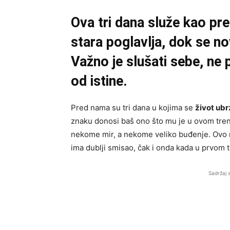
Ova tri dana služe kao pr
stara poglavlja, dok se no
Važno je slušati sebe, ne 
od istine.
Pred nama su tri dana u kojima se
život ub
znaku donosi baš ono što mu je u ovom tre
nekome mir, a nekome veliko buđenje. Ovo n
ima dublji smisao, čak i onda kada u prvom 
Sadržaj 