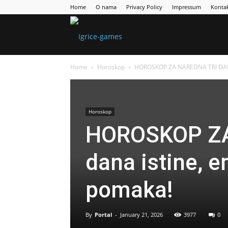
Home
O nama
Privacy Policy
Impressum
Konta
Games
Home
Horoskop
HOROSKOP ZA NAREDNA TRI DANA:T
Portal
Horoskop
HOROSKOP ZA
dana istine, e
pomaka!
By
Portal
-
January 21, 2026
3977
0