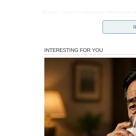
Blizanci ulaze u tri dana puna informacija, r
koje te teraju na razmišljanje, drugi dan em
jasnoću šta želiš dalje.
U ljubavi, moguće je javljanje osobe iz prošl
između razuma i srca. Slobodni Blizanci imaju 
posvete pažnju.
Na poslu, mnogo toga se dešava odjednom. M
da ne moraš svima odgovoriti odmah – poneka
RAK
Rak ulazi u emotivno intenzivan period. Nar
potrebu za bliskošću. Prvi dan može doneti 
donosi smirenje i osećaj da si na pravom m