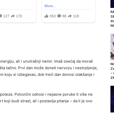
R
S
do
NO
ergiju, ali i unutrašnji nemir. Imaš osećaj da moraš
N
 šta tačno. Prvi dan može doneti nervozu i nestrpljenje,
Zv
– 
m koju si izbegavao, dok treći dan donosi olakšanje i
Z
 poteze. Polovični odnosi i nejasne poruke ti više ne
 koji budi strast, ali i postavlja pitanje – da li je ovo