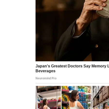
U ljubavi, Rakovi žele sigurnost i nežnost. 
razgovor. Slobodni Rakovi mogu upoznati oso
Na poslu, važno je da ne preuzimaš tuđe brig
Emotivni balans je ključ ova tri dana.
LAV
Lav ulazi u period u kojem želi priznanje, a
manju frustraciju jer nemaš pažnju kakvu oč
treći dan vraća samopouzdanje.
U ljubavi, Lav želi više strasti i jasnoće. Ak
ti treba. Slobodni Lavovi lako privlače pažnju
Na poslovnom planu, dolazi prilika da pokaže