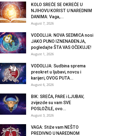
KOLO SREĆE SE OKREĆE U
NJIHOVU KORIST U NAREDNIM
DANIMA: Vaga,...
August 7, 2026
VODOLIJA: NOVA SEDMICA nosi
JAKO PUNO IZNENAĐENJA,
pogledajte ŠTA VAS OČEKUJE!
August 1, 2026
VODOLIJA: Sudbina sprema
preokret u ljubavi, novcu i
karijeri, OVOG PUTA...
August 6, 2026
BIK: SREĆA, PARE i LJUBAV,
zvijezde su vam SVE
POSLOŽILE, ovo...
August 3, 2026
VAGA: Stiže vam NEŠTO
PREDIVNO U NAREDNOM