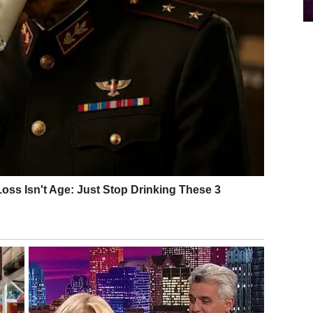
Ako si u vezi, odnos se produbljuje kroz iskren
bu koja im uliva osećaj poznatosti i topline.
e. Fokusiraj se na ono što je zaista tvoja odgovornost.
li i potvrdu sopstvene vrednosti. Prvi dan može doneti
ekuješ, drugi dan donosi priliku da se istakneš, dok
o si u vezi, važno je da ne dramatizuješ, već da kažeš šta
, ali će želeti nešto više od površnog flerta.
š talenat. Ova tri dana ti vraćaju osećaj kontrole nad