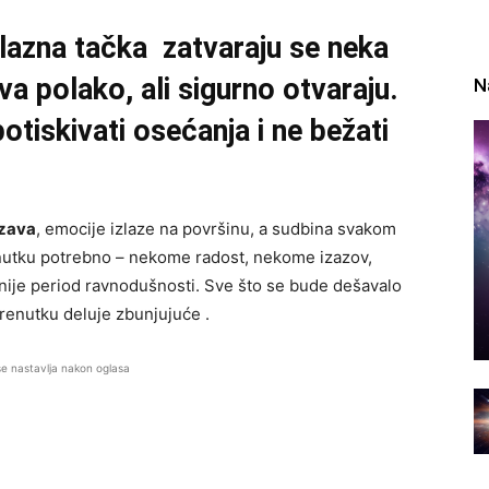
elazna tačka zatvaraju se neka
va polako, ali sigurno otvaraju.
N
potiskivati osećanja i ne bežati
rzava
, emocije izlaze na površinu, a sudbina svakom
nutku potrebno – nekome radost, nekome izazov,
ije period ravnodušnosti. Sve što se bude dešavalo
trenutku deluje zbunjujuće .
se nastavlja nakon oglasa