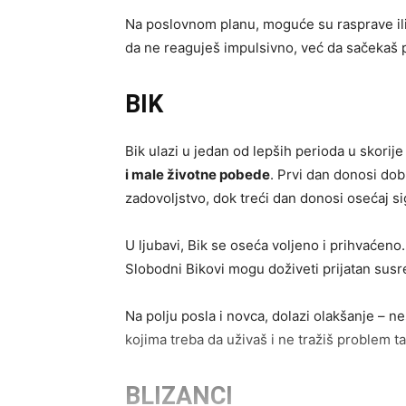
Na poslovnom planu, moguće su rasprave ili
da ne reaguješ impulsivno, već da sačekaš p
BIK
Bik ulazi u jedan od lepših perioda u skori
i male životne pobede
. Prvi dan donosi dob
zadovoljstvo, dok treći dan donosi osećaj si
U ljubavi, Bik se oseća voljeno i prihvaćeno.
Slobodni Bikovi mogu doživeti prijatan susret
Na polju posla i novca, dolazi olakšanje – n
kojima treba da uživaš i ne tražiš problem 
BLIZANCI