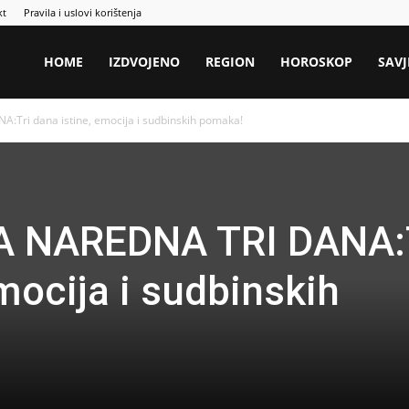
kt
Pravila i uslovi korištenja
HOME
IZDVOJENO
REGION
HOROSKOP
SAVJ
ri dana istine, emocija i sudbinskih pomaka!
 NAREDNA TRI DANA:
mocija i sudbinskih