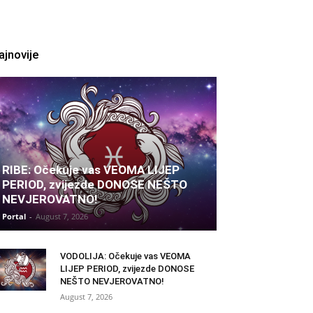
ajnovije
RIBE: Očekuje vas VEOMA LIJEP
PERIOD, zvijezde DONOSE NEŠTO
NEVJEROVATNO!
Portal
-
August 7, 2026
VODOLIJA: Očekuje vas VEOMA
LIJEP PERIOD, zvijezde DONOSE
NEŠTO NEVJEROVATNO!
August 7, 2026