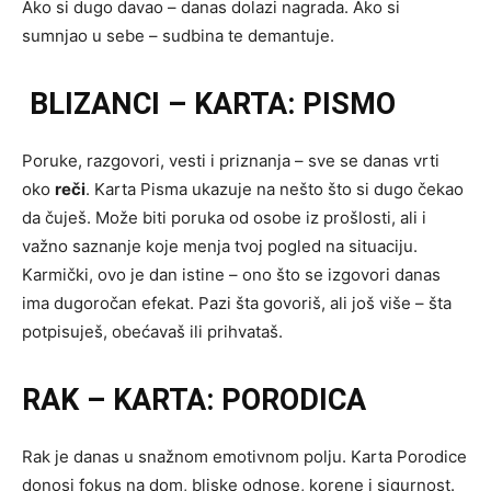
Ako si dugo davao – danas dolazi nagrada. Ako si
sumnjao u sebe – sudbina te demantuje.
BLIZANCI – KARTA: PISMO
Poruke, razgovori, vesti i priznanja – sve se danas vrti
oko
reči
. Karta Pisma ukazuje na nešto što si dugo čekao
da čuješ. Može biti poruka od osobe iz prošlosti, ali i
važno saznanje koje menja tvoj pogled na situaciju.
Karmički, ovo je dan istine – ono što se izgovori danas
ima dugoročan efekat. Pazi šta govoriš, ali još više – šta
potpisuješ, obećavaš ili prihvataš.
RAK – KARTA: PORODICA
Rak je danas u snažnom emotivnom polju. Karta Porodice
donosi fokus na dom, bliske odnose, korene i sigurnost.