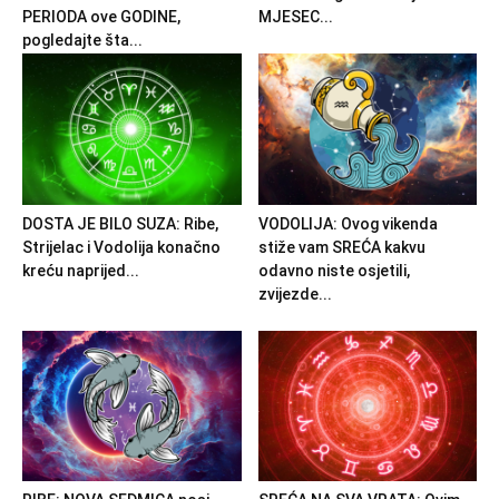
PERIODA ove GODINE,
MJESEC...
pogledajte šta...
DOSTA JE BILO SUZA: Ribe,
VODOLIJA: Ovog vikenda
Strijelac i Vodolija konačno
stiže vam SREĆA kakvu
kreću naprijed...
odavno niste osjetili,
zvijezde...