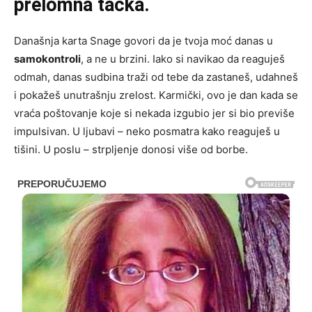
prelomna tačka.
Današnja karta Snage govori da je tvoja moć danas u
samokontroli
, a ne u brzini. Iako si navikao da reaguješ
odmah, danas sudbina traži od tebe da zastaneš, udahneš
i pokažeš unutrašnju zrelost. Karmički, ovo je dan kada se
vraća poštovanje koje si nekada izgubio jer si bio previše
impulsivan. U ljubavi – neko posmatra kako reaguješ u
tišini. U poslu – strpljenje donosi više od borbe.