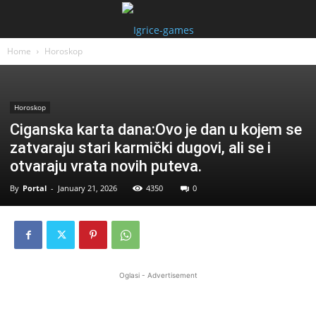
Home
Horoskop
Horoskop
Ciganska karta dana:Ovo je dan u kojem se
zatvaraju stari karmički dugovi, ali se i
otvaraju vrata novih puteva.
By
Portal
-
January 21, 2026
4350
0
Oglasi - Advertisement