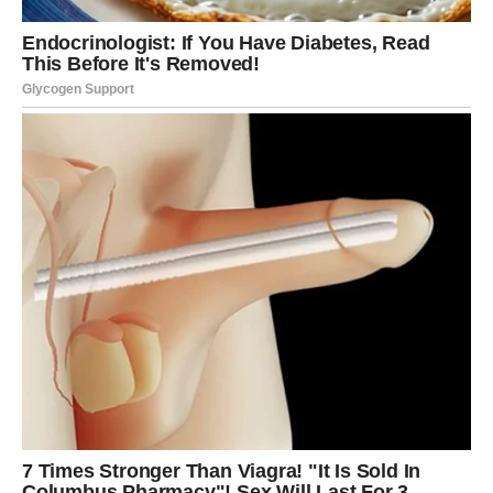
tvoje budućnosti. Možda je to plan, razgovor ili unutrašnja
odluka da više ne ostaješ tamo gde nema rasta. Karmički,
Strelac danas prekida stagnaciju. Sudbina ti poručuje:
nije važno koliko brzo ideš, već u kom pravcu.
JARAC – KARTA: NADA
Ovo je vrlo snažna i nežna karta. Nada dolazi kada je
čovek na ivici odustajanja. Jarčevi su dugo nosili teret, ali
danas se pojavljuje
svetlo
– znak, osoba ili misao koja
vraća veru. Karmički, Jarac danas dobija nagradu za
istrajnost. Ne moraš sve sam. Pomoć dolazi onda kada je
prihvatiš bez osećaja slabosti.
VODOLIJA – KARTA: PROMENA