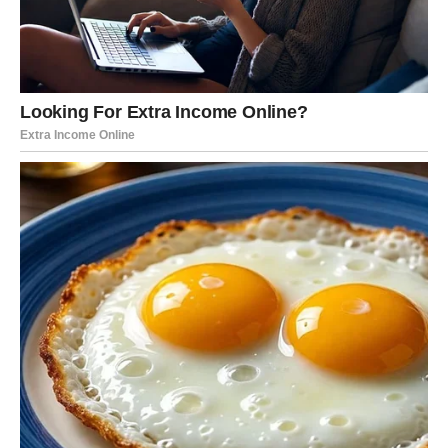
se. Ono što si trpeo – više nema mesta u tvojoj sudbini.
ŠKORPIJA – KARTA: TAJNA
Ova karta nosi dubinu, misteriju i karmičku istinu. Nešto
izlazi na površinu – informacija, osećanje ili namera.
Škorpija danas ima snažnu intuiciju, ali i zadatak da se
suoči sa onim što je dugo potiskivala. Karmički, ovo je
dan istine – nema više skrivanja, ni od drugih ni od sebe.
Ljubav se produbljuje ili završava. Polovičnih rešenja
nema.
STRELAC – KARTA: PUT
Karta Puta donosi kretanje – fizičko, mentalno ili
emotivno. Danas možeš doneti odluku koja menja pravac