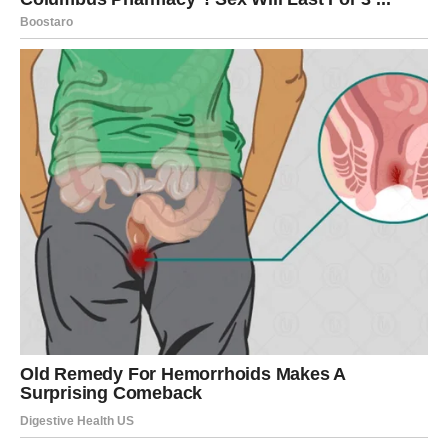
Karta Promene najavljuje iznenadan obrt. Danas se nešto
menja – plan, raspoloženje, odluka, tok dana. Vodolija je
znak koji se ne boji novog, ali danas promena dolazi da te
oslobodi nečega što je već odslužilo svoje. Karmički, ovo
je reset. Ono što odlazi – pravi mesto za nešto
autentičnije.
RIBE – KARTA: SREĆA
Jedna od najlepših karata u ciganskom špilu. Sreća ne
mora danas doći kao veliki događaj – može biti mir u srcu,
dobra vest, osećaj da si na pravom mestu. Ribe danas
imaju zaštitu sudbine. Karmički, ovo je nagrada za
dobrotu, empatiju i veru. Ne sumnjaj u sebe – zvezde su
danas na tvojoj strani.