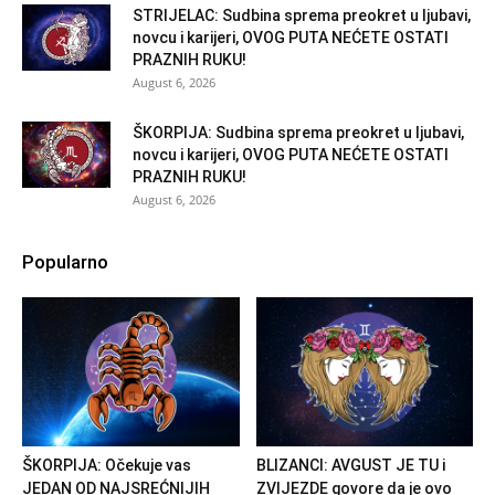
STRIJELAC: Sudbina sprema preokret u ljubavi,
novcu i karijeri, OVOG PUTA NEĆETE OSTATI
PRAZNIH RUKU!
August 6, 2026
ŠKORPIJA: Sudbina sprema preokret u ljubavi,
novcu i karijeri, OVOG PUTA NEĆETE OSTATI
PRAZNIH RUKU!
August 6, 2026
Popularno
ŠKORPIJA: Očekuje vas
BLIZANCI: AVGUST JE TU i
JEDAN OD NAJSREĆNIJIH
ZVIJEZDE govore da je ovo