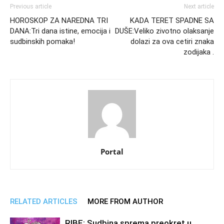
Previous article
Next article
HOROSKOP ZA NAREDNA TRI
KADA TERET SPADNE SA
DANA:Tri dana istine, emocija i
DUŠE:Veliko zivotno olaksanje
sudbinskih pomaka!
dolazi za ova cetiri znaka
zodijaka .
Portal
RELATED ARTICLES
MORE FROM AUTHOR
RIBE: Sudbina sprema preokret u