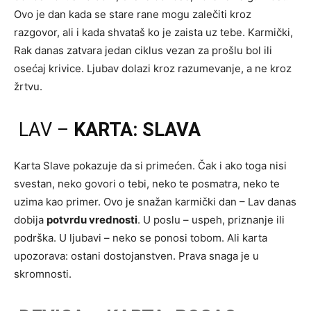
Ovo je dan kada se stare rane mogu zalečiti kroz
razgovor, ali i kada shvataš ko je zaista uz tebe. Karmički,
Rak danas zatvara jedan ciklus vezan za prošlu bol ili
osećaj krivice. Ljubav dolazi kroz razumevanje, a ne kroz
žrtvu.
LAV –
KARTA: SLAVA
Karta Slave pokazuje da si primećen. Čak i ako toga nisi
svestan, neko govori o tebi, neko te posmatra, neko te
uzima kao primer. Ovo je snažan karmički dan – Lav danas
dobija
potvrdu vrednosti
. U poslu – uspeh, priznanje ili
podrška. U ljubavi – neko se ponosi tobom. Ali karta
upozorava: ostani dostojanstven. Prava snaga je u
skromnosti.