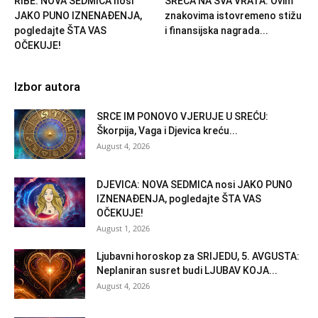
RIBE: NOVA SEDMICA nosi
SREĆA NA SVA VRATA: Ovim
JAKO PUNO IZNENAĐENJA,
znakovima istovremeno stižu
pogledajte ŠTA VAS
i finansijska nagrada...
OČEKUJE!
Izbor autora
SRCE IM PONOVO VJERUJE U SREĆU:
Škorpija, Vaga i Djevica kreću...
August 4, 2026
DJEVICA: NOVA SEDMICA nosi JAKO PUNO
IZNENAĐENJA, pogledajte ŠTA VAS
OČEKUJE!
August 1, 2026
Ljubavni horoskop za SRIJEDU, 5. AVGUSTA:
Neplaniran susret budi LJUBAV KOJA...
August 4, 2026