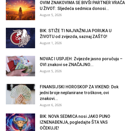
OVIM ZNAKOVIMA SE BIVŠI PARTNER VRAĆA
U ŽIVOT: Sljedeća sedmica donosi...
August 5, 2026
BIK: STIŽE TI NAJVAŽNIJA PORUKA U
ŽIVOTU od zvijezda, saznaj ZAŠTO!
August 1, 2026
NOVAC I USPJEH: Zvijezde jasno poručuju –
OVI znakovi se ZNAČAJNO...
August 5, 2026
FINANSIJSKI HOROSKOP ZA VIKEND: Dok
jedni broje neplanirane troškove, ovi
znakovi...
August 6, 2026
BIK: NOVA SEDMICA nosi JAKO PUNO
IZNENAĐENJA, pogledajte ŠTA VAS
OČEKUJE!