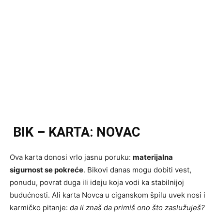
BIK – KARTA: NOVAC
Ova karta donosi vrlo jasnu poruku:
materijalna
sigurnost se pokreće
. Bikovi danas mogu dobiti vest,
ponudu, povrat duga ili ideju koja vodi ka stabilnijoj
budućnosti. Ali karta Novca u ciganskom špilu uvek nosi i
karmičko pitanje:
da li znaš da primiš ono što zaslužuješ?