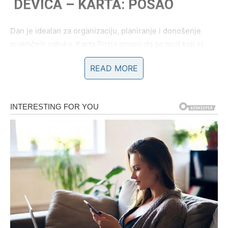
DEVICA – KARTA: POSAO
Dan je idealan za organizaciju, planiranje i donošenje
praktičnih odluka. Karta Posla govori da se trud koji si
ulagao u tišini sada vidi. Možda ne danas kroz nagradu, ali
READ MORE
kroz jasne znakove da si na pravom putu. Karmički,
Devica danas razrešava dilemu:
da li da ostane tamo gde
je sigurno ili da krene ka onome što želi?
Sudbina
nagrađuje hrabru mudrost.
VAGA – KARTA: LJUBAV
Ljubav je danas tvoja ključna lekcija. Karta Ljubavi ne
govori samo o romantici, već o
ravnoteži srca
. Ako si u
vezi – danas se vidi istina odnosa. Ako si sam – neko
može pokazati emocije na neočekivan način. Karmički,
Vaga danas vraća balans: ono što si davao iz srca – vraća