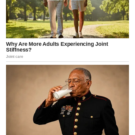
Pred vama su veoma važni trenuci.
LAV
Lavovi su među najvećim finansijskim miljenicima ovog
vikenda.
Mogući su bonus, neočekivani dobitak ili poslovni uspjeh
koji donosi ozbiljan novac.
Vrijeme velikog obilja tek počinje
Pred vama su veoma uspješni dani.
DJEVICA
Pred vama su poslovne odluke koje mogu donijeti veliku