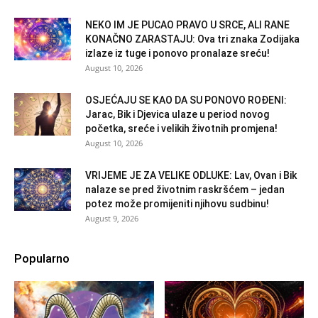
NEKO IM JE PUCAO PRAVO U SRCE, ALI RANE
KONAČNO ZARASTAJU: Ova tri znaka Zodijaka
izlaze iz tuge i ponovo pronalaze sreću!
August 10, 2026
OSJEĆAJU SE KAO DA SU PONOVO ROĐENI:
Jarac, Bik i Djevica ulaze u period novog
početka, sreće i velikih životnih promjena!
August 10, 2026
VRIJEME JE ZA VELIKE ODLUKE: Lav, Ovan i Bik
nalaze se pred životnim raskršćem – jedan
potez može promijeniti njihovu sudbinu!
August 9, 2026
Popularno