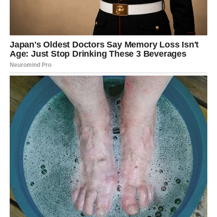
korist.
Jedna prilika sada vam otvara vrata mnogo bolje
finansijske budućnosti.
Pametan potez vam donosi uspjeh
Pred vama su veoma posebni trenuci.