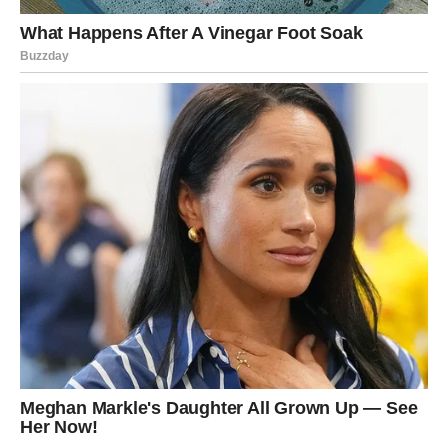
VAGA
Vagama dolazi mnogo više motivacije i poslovne energije.
Finansijska situacija postaje stabilnija, a moguće su i
veoma korisne saradnje.
Novac dolazi kroz dobre kontakte
Pred vama su veoma pozitivni trenuci.
ŠKORPIJA
Škorpijama dolazi veliki finansijski preokret.