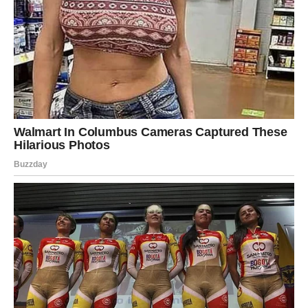
Pred vama su veoma pozitivni trenuci.
Finansijski horoskop za vikend mnogim znakovima
Zodijaka donosi novac, poslovni uspjeh i veliko olakšanje,
ali posebno će blistati Lavovi, Škorpije i Vodolije kojima
zvijezde šalju ozbiljne finansijske dobitke.
S druge strane, Strijelčevi bi trebali biti oprezniji sa
troškovima i ne donositi impulsivne finansijske odluke.
Ovo je period tokom kojeg univerzum pokazuje da novac
dolazi onda kada smo spremni mudro upravljati onim što
već imamo.