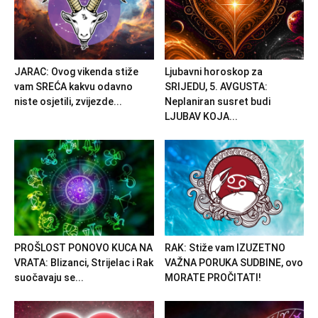
JARAC: Ovog vikenda stiže
Ljubavni horoskop za
vam SREĆA kakvu odavno
SRIJEDU, 5. AVGUSTA:
niste osjetili, zvijezde...
Neplaniran susret budi
LJUBAV KOJA...
PROŠLOST PONOVO KUCA NA
RAK: Stiže vam IZUZETNO
VRATA: Blizanci, Strijelac i Rak
VAŽNA PORUKA SUDBINE, ovo
suočavaju se...
MORATE PROČITATI!