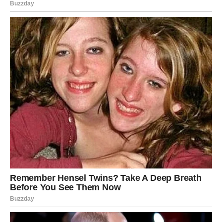
Ono što je dugo bilo blokirano sada konačno dolazi na
svoje mjesto.
Sudbina vam šalje veliko bogatstvo
Pred vama su veoma snažni i uspješni trenuci.
STRIJELAC
Strijelčevi su znak kojem ovaj vikend dolazi nepredviđeni
trošak.
Moguće je da ćete morati izdvojiti novac za nešto što
niste planirali, zato budite oprezni sa finansijama.
Ne donosite impulsivne odluke