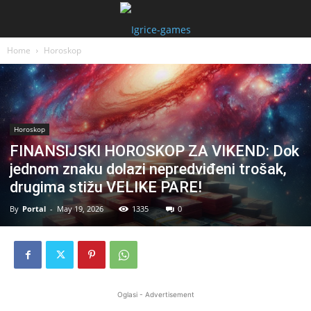
Home
Horoskop
Horoskop
FINANSIJSKI HOROSKOP ZA VIKEND: Dok
jednom znaku dolazi nepredviđeni trošak,
drugima stižu VELIKE PARE!
By
Portal
-
May 19, 2026
1335
0
Oglasi - Advertisement