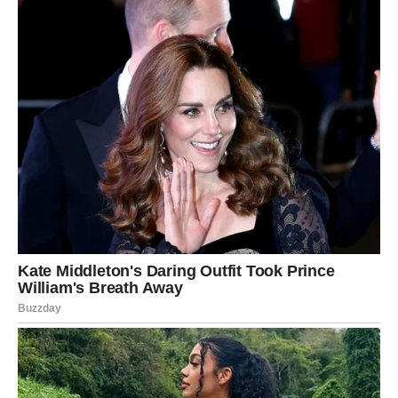
Pred vama su veoma važni trenuci opreza.
JARAC
Jarčevi konačno ulaze u mnogo sigurniji i stabilniji period
života.
Poslije mnogo rada i odricanja dolazi prilika koja vam
može potpuno promijeniti finansijsku budućnost.
Vrijeme je da uživate u plodovima svog
rada
Pred vama su veoma sretni i uspješni trenuci.
VODOLIJA