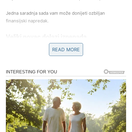
Jedna saradnja sada vam može donijeti ozbiljan
finansijski napredak.
Veliki novac dolazi iznenada
READ MORE
Pred vama su veoma uspješni trenuci.
RAK
Rakovi konačno osjećaju veliko olakšanje kada su
finansije u pitanju.
Poslije mnogo briga dolazi osjećaj sigurnosti i stabilnosti.
Trud vam se konačno isplati