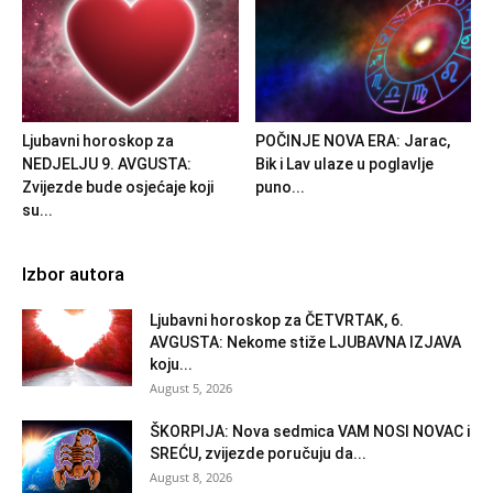
Ljubavni horoskop za
POČINJE NOVA ERA: Jarac,
NEDJELJU 9. AVGUSTA:
Bik i Lav ulaze u poglavlje
Zvijezde bude osjećaje koji
puno...
su...
Izbor autora
Ljubavni horoskop za ČETVRTAK, 6.
AVGUSTA: Nekome stiže LJUBAVNA IZJAVA
koju...
August 5, 2026
ŠKORPIJA: Nova sedmica VAM NOSI NOVAC i
SREĆU, zvijezde poručuju da...
August 8, 2026