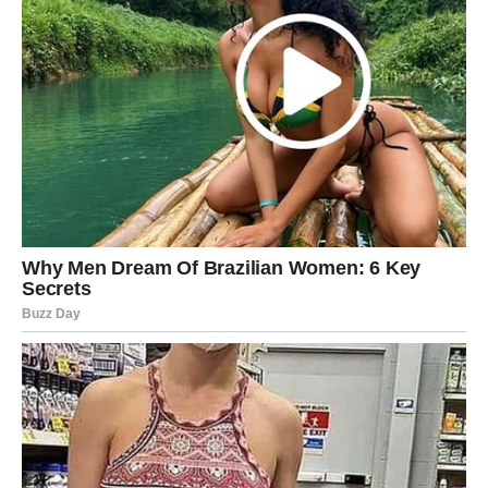
Zvijezde vam donose neočekivane poslovne prilike.
Jedna ideja ili projekat mogli bi vam potpuno promijeniti
finansijsku situaciju.
Promjene vam donose veliko bogatstvo
Pred vama su veoma važni trenuci.
RIBE
Ribe ulaze u mnogo stabilniji finansijski period.
Novac dolazi postepeno, ali sigurno, a osjećaj sigurnosti
konačno postaje dio vaše svakodnevice.
Finansijski mir ulazi u vaš život