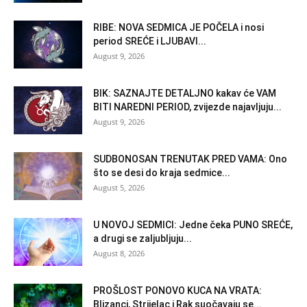
RIBE: NOVA SEDMICA JE POČELA i nosi
period SREĆE i LJUBAVI...
August 9, 2026
BIK: SAZNAJTE DETALJNO kakav će VAM
BITI NAREDNI PERIOD, zvijezde najavljuju...
August 9, 2026
SUDBONOSAN TRENUTAK PRED VAMA: Ono
što se desi do kraja sedmice...
August 5, 2026
U NOVOJ SEDMICI: Jedne čeka PUNO SREĆE,
a drugi se zaljubljuju...
August 8, 2026
PROŠLOST PONOVO KUCA NA VRATA:
Blizanci, Strijelac i Rak suočavaju se...