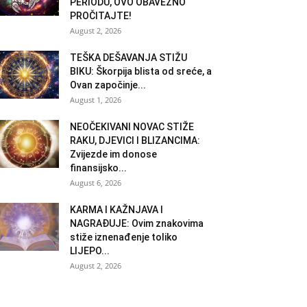
PERIODU, OVO OBAVEZNO
PROČITAJTE!
August 2, 2026
TEŠKA DEŠAVANJA STIŽU
BIKU: Škorpija blista od sreće, a
Ovan započinje...
August 1, 2026
NEOČEKIVANI NOVAC STIŽE
RAKU, DJEVICI I BLIZANCIMA:
Zvijezde im donose
finansijsko...
August 6, 2026
KARMA I KAŽNJAVA I
NAGRAĐUJE: Ovim znakovima
stiže iznenađenje toliko
LIJEPO...
August 2, 2026