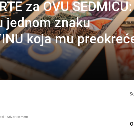
RTE za OVU SEDMICU:
ju jednom znaku
INU koja mu preokreć
S
asi - Advertisement
O