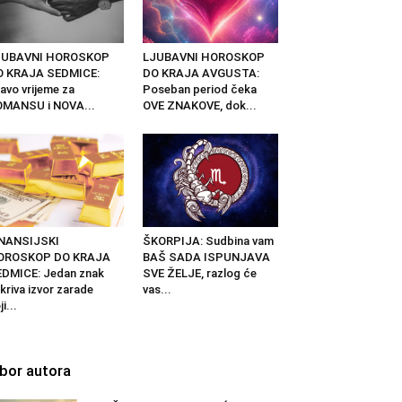
JUBAVNI HOROSKOP
LJUBAVNI HOROSKOP
O KRAJA SEDMICE:
DO KRAJA AVGUSTA:
avo vrijeme za
Poseban period čeka
OMANSU i NOVA...
OVE ZNAKOVE, dok...
INANSIJSKI
ŠKORPIJA: Sudbina vam
OROSKOP DO KRAJA
BAŠ SADA ISPUNJAVA
DMICE: Jedan znak
SVE ŽELJE, razlog će
kriva izvor zarade
vas...
ji...
zbor autora