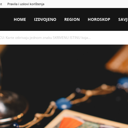
kt
Pravila i uslovi korištenja
HOME
IZDVOJENO
REGION
HOROSKOP
SAVJ
 Karte otkrivaju jednom znaku SKRIVENU ISTINU koja...