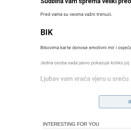
Sudbina vam sprema veliki pre
Pred vama su veoma važni trenuci.
BIK
Bikovima karte donose emotivni mir i osjeća
Jedna osoba sada jasno pokazuje koliko joj zn
Ljubav vam vraća vjeru u sreću
Pred vama su veoma nježni i posebni trenuc
BLIZANCI
Karte vam donose istinu koju dugo pokušava