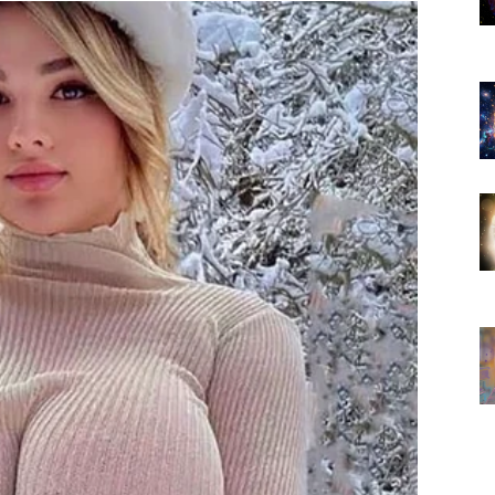
i mijenja vaš pogled na sve.
kih karata ove sedmice.
ća osmijeh i vjeru u život.
dugo čekali