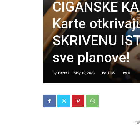
CIGANSKE KA
Karte otkriva
SKRIVENU IST
sve planove!
By
Portal
-
May 19, 2026
1305
0
Ogl