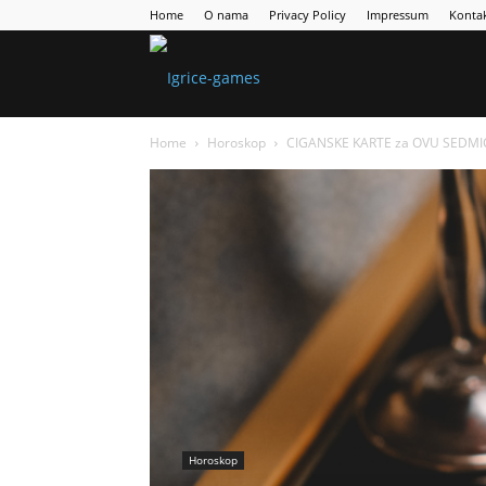
Home
O nama
Privacy Policy
Impressum
Konta
Games
Home
Horoskop
CIGANSKE KARTE za OVU SEDMICU:
Portal
Horoskop