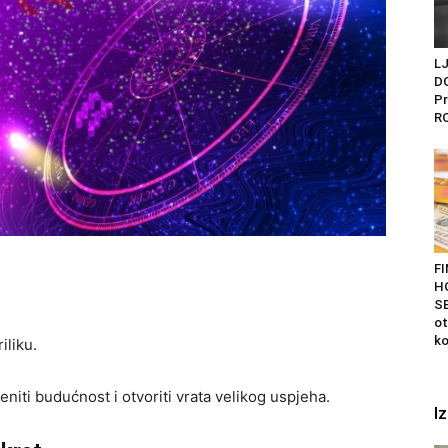
L
D
Pr
R
F
H
SE
ot
ko
liku.
iti budućnost i otvoriti vrata velikog uspjeha.
I