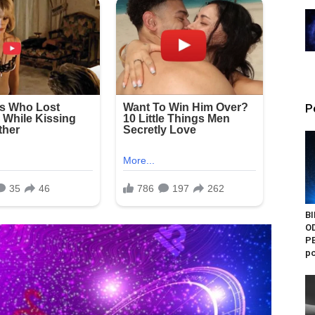
P
BI
O
PE
po