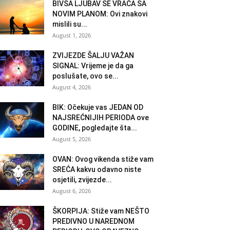
BIVŠA LJUBAV SE VRAĆA SA
NOVIM PLANOM: Ovi znakovi
mislili su...
August 1, 2026
ZVIJEZDE ŠALJU VAŽAN
SIGNAL: Vrijeme je da ga
poslušate, ovo se...
August 4, 2026
BIK: Očekuje vas JEDAN OD
NAJSREĆNIJIH PERIODA ove
GODINE, pogledajte šta...
August 5, 2026
OVAN: Ovog vikenda stiže vam
SREĆA kakvu odavno niste
osjetili, zvijezde...
August 6, 2026
ŠKORPIJA: Stiže vam NEŠTO
PREDIVNO U NAREDNOM