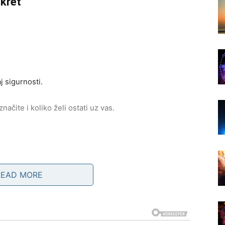
okret
j sigurnosti.
ačite i koliko želi ostati uz vas.
i.
READ MORE
te izbjeći.