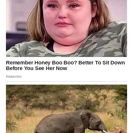
Finansijski horoskop za novu sedmicu donosi ogromne
pare mnogim znakovima Zodijaka, ali posebno će blistati
Bikovi, Lavovi i Škorpije kojima zvijezde šalju uspjeh,
sigurnost i prilike koje mogu potpuno promijeniti njihov
život.
Ovo je period tokom kojeg univerzum pokazuje da poslije
velikih borbi dolaze dani kada novac konačno počinje
dolaziti mnogo lakše i brže nego prije.