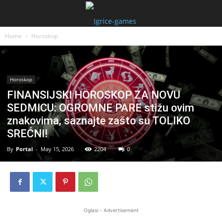
Home
Horoskop
Horoskop
FINANSIJSKI HOROSKOP ZA NOVU
SEDMICU: OGROMNE PARE stižu ovim
znakovima, saznajte zašto su TOLIKO
SREĆNI!
By
Portal
-
May 15, 2026
2204
0
Oglasi - Advertisement