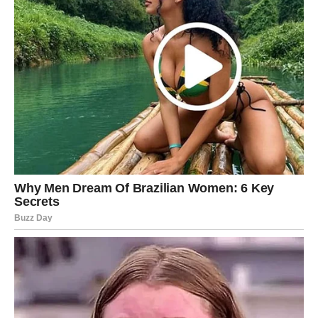
Jedna nova ideja mogla bi vam potpuno promijeniti
finansijsku budućnost.
Promjene vam donose obilje
Pred vama su veoma posebni trenuci.
RIBE
Ribe ulaze u mnogo sigurniji i stabilniji finansijski period.
Poslije mnogo briga dolazi osjećaj da konačno možete
mirnije planirati budućnost.
Sudbina vam vraća vjeru u bolje dane
Pred vama su trenuci puni olakšanja i sreće.