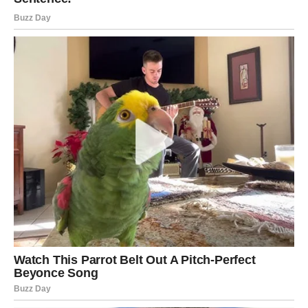
Finansijska vrata vam se širom otvaraju
Pred vama su veoma uspješni i važni dani.
STRIJELAC
Nova energija donosi vam mnogo novih ideja i poslovnih
prilika.
Moguća je zarada kroz internet, putovanja ili saradnju sa
ljudima iz inostranstva.
Sreća prati vaše planove
Pred vama su veoma profitabilni trenuci.