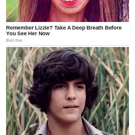
Jedna poslovna promjena donosi vam mnogo više
stabilnosti i mira.
Trud vam donosi veliku nagradu
Pred vama su veoma važni trenuci.
VAGA