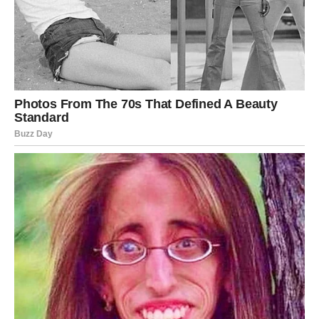
Lavovima dolazi veliki poslovni uspjeh i mogućnost
ogromne zarade.
Sve ono što ste dugo gradili sada konačno počinje
donositi ozbiljne rezultate.
Vrijeme velikog obilja
Pred vama su dani tokom kojih ćete imati razlog za
slavlje.
DJEVICA
Pred vama su dani tokom kojih ćete konačno osjetiti
finansijsku sigurnost.