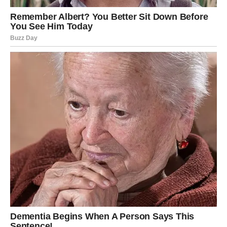
Zvijezde vam donose priliku da spojite posao i
zadovoljstvo.
Nova saradnja ili projekat mogli bi vam donijeti mnogo
više novca nego što očekujete.
Novac dolazi kroz ljude i kontakte
Pred vama su veoma pozitivni dani.
ŠKORPIJA
Pred vama je veliki finansijski preokret.
Sve ono što je dugo bilo blokirano sada konačno dolazi
na svoje mjesto.