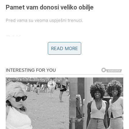
Pamet vam donosi veliko obilje
Pred vama su veoma uspješni trenuci.
RAK
READ MORE
Rakovi konačno izlaze iz perioda finansijskih briga.
Novac dolazi kroz posao, pomoć ili priliku koja vam vraća
vjeru u bolje dane.
Sudbina vam vraća ono što zaslužujete
Pred vama su mnogo stabilniji i sretniji dani.
LAV