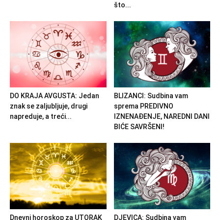
što...
DO KRAJA AVGUSTA: Jedan
BLIZANCI: Sudbina vam
znak se zaljubljuje, drugi
sprema PREDIVNO
napreduje, a treći...
IZNENAĐENJE, NAREDNI DANI
BIĆE SAVRŠENI!
Dnevni horoskop za UTORAK
DJEVICA: Sudbina vam