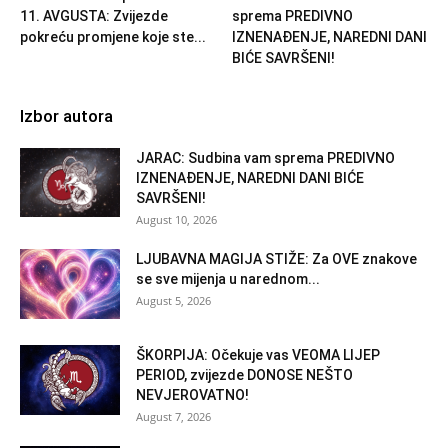
11. AVGUSTA: Zvijezde
sprema PREDIVNO
pokreću promjene koje ste...
IZNENAĐENJE, NAREDNI DANI
BIĆE SAVRŠENI!
Izbor autora
JARAC: Sudbina vam sprema PREDIVNO
IZNENAĐENJE, NAREDNI DANI BIĆE
SAVRŠENI!
August 10, 2026
LJUBAVNA MAGIJA STIŽE: Za OVE znakove
se sve mijenja u narednom...
August 5, 2026
ŠKORPIJA: Očekuje vas VEOMA LIJEP
PERIOD, zvijezde DONOSE NEŠTO
NEVJEROVATNO!
August 7, 2026