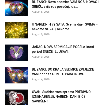
BLIZANCI: Nova sedmica VAM NOSI NOVAC i
SREĆU, zvijezde poručuju da...
August 8, 2026
U NAREDNIH 72 SATA: Svemir dijeli SVIMA –
nekome NOVAC, nekome...
August 6, 2026
JARAC: NOVA SEDMICA JE POČELA i nosi
period SREĆE i LJUBAVI...
August 9, 2026
BLIZANCI: DO KRAJA SEDMICE ZVIJEZDE
VAM donose GOMILU PARA i NOVU...
August 4, 2026
OVAN: Sudbina vam sprema PREDIVNO
IZNENAĐENJE, NAREDNI DANI BIĆE
SAVRŠENI!