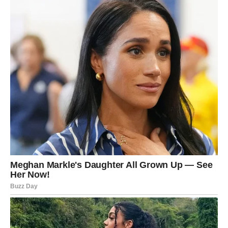
JARAC
Jarčevi konačno ulaze u mnogo stabilniji finansijski
period.
Poslije mnogo rada i odricanja dolazi nagrada koju ste
dugo zaslužili.
Novac vam donosi sigurnost i mir
Pred vama su veoma važni dani.
VODOLIJA
Zvijezde vam donose neočekivanu priliku za dodatnu
zaradu.