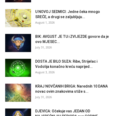
U NOVOJ SEDMICI: Jedne čeka mnogo
SREĆE, a drugi se zaljubljuju...
August 1, 2026
BIK: AVGUST JE TU i ZVIJEZDE govore da je
ovo MJESEC...
July 31, 2026
DOSTA JE BILO SUZA: Ribe, Strijelac i
Vodolija konačno kreću naprijed...
August 3, 2026
KRAJ NOVČANIH BRIGA: Narednih 10 DANA
novac ovim znakovima stiže s...
July 31, 2026
DJEVICA: Očekuje vas JEDAN OD