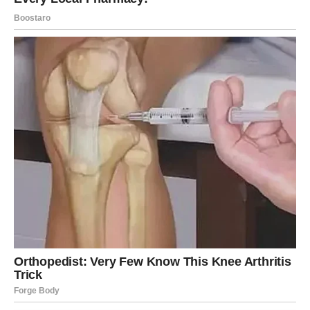
Pred vama su veoma intenzivni trenuci.
STRIJELAC
Neočekivana poruka ili susret mogli bi vam potpuno
promijeniti pogled na prošlost.
Jedna osoba sada želi popraviti ono što je nekada
izgubila.
Ljubav se vraća onda kada je najmanje
očekujete
Pred vama su veoma zanimljivi trenuci.