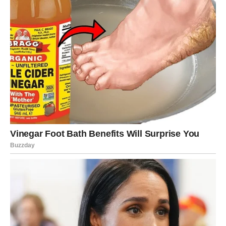
Bićete zbunjeni jer ste mislili da je ta priča završena
zauvijek.
Sudbina vam mijenja planove
Pred vama su trenuci puni emocija i iznenađenja.
RIBE
Ribe ulaze u veoma emotivan period tokom kojeg
prošlost ponovo postaje važna tema.
Jedna osoba pokazuje da vas nikada nije zaboravila i da
još uvijek nosi snažne emocije prema vama.
Ljubav koja je ostala u srcu vraća se
Pred vama su trenuci puni topline i iskrenih emocija.