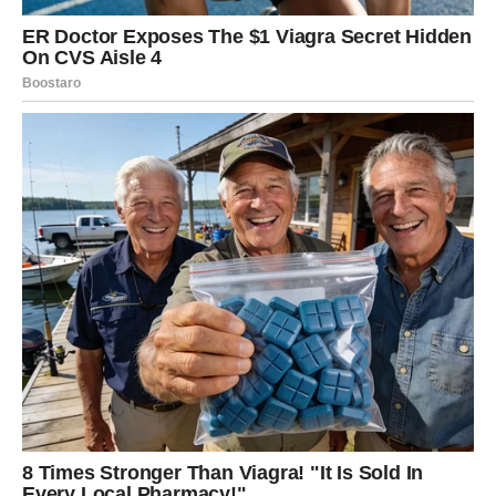
mogućnost pomirenja.
Jedna osoba konačno priznaje ono što je dugo skrivala.
Srce ponovo osjeća stare leptiriće
Pred vama su trenuci koje ćete dugo pamtiti.
ŠKORPIJA
Pred vama je veoma snažan susret sa osobom koja je
ostavila veliki trag u vašem životu.
Emocije koje ste pokušavali sakriti sada izlaze na
površinu.
Privlačnost nikada nije nestala