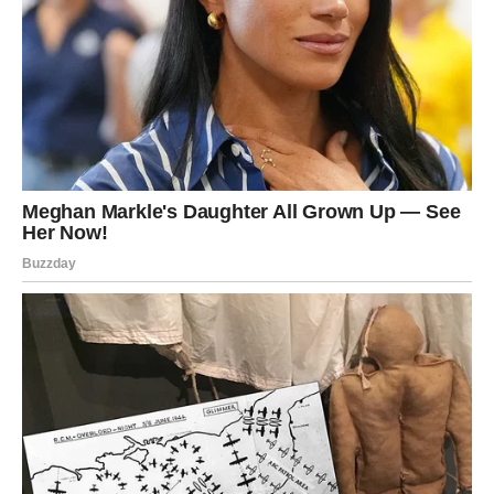
Bivša ljubav sada šalje poruku mnogim znakovima
Zodijaka, ali posebno će to osjetiti Rakovi, Vage i Ribe
kojima dolaze priznanja i razgovori koji mogu potpuno
promijeniti njihovu budućnost.
Zvijezde sada pokazuju da neke emocije nikada ne
nestanu i da prava ljubav uvijek pronađe način da se vrati
onda kada srce ponovo postane spremno da vjeruje.