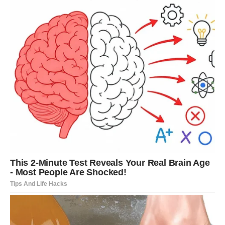
JARAC
Jarčevi konačno dobijaju iskreno priznanje emocija od
osobe iz prošlosti.
Poslije mnogo tišine dolazi razgovor koji može
promijeniti mnogo toga.
Srce dobija novu priliku za sreću
Pred vama su veoma posebni emotivni trenuci.
VODOLIJA
Zvijezde vam donose veoma neočekivan povratak bivše
ljubavi.