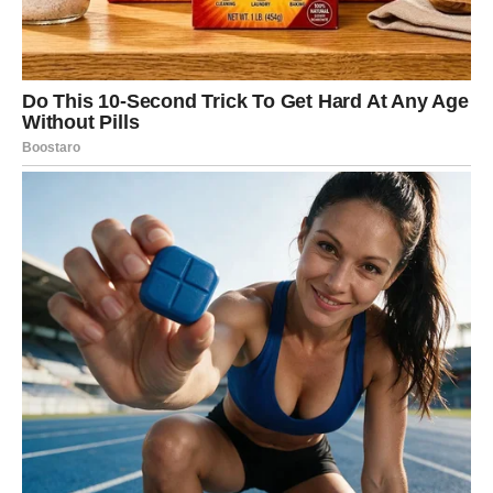
Istina konačno izlazi na vidjelo
Pred vama su veoma posebni emotivni trenuci.
VAGA
Zvijezde vam donose veoma emotivan period i