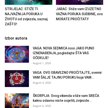
STRIJELAC: STIŽE TI
JARAC: Stiže vam IZUZETNO
NAJVAŽNIJA PORUKA U
VAŽNA PORUKA SUDBINE, ovo
ŽIVOTU od zvijezda, saznaj
MORATE PROČITATI!
ZAŠTO!
Izbor autora
VAGA: NOVA SEDMICA nosi JAKO PUNO
IZNENAĐENJA, pogledajte ŠTA VAS
OČEKUJE!
August 1, 2026
VAGA: OVO OBAVEZNO PROČITAJTE, svemir
VAM ŠALJE TAJNU PORUKU koja VAM...
August 4, 2026
ŠKORPIJA: Ovog vikenda stiže vam SREĆA
kakvu odavno niste osjetili, zvijezde...
August 6, 2026