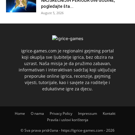
NAJSREĆNIJIH PERIODA ove GODINE,
pogledajte šta...
August 5, 2026
igrice-games.com je regionalni gejming portal
koji okuplja sve ljubitelje igrica, bez obzira na
uzrast. Naša misija je da pružimo zabavan,
informativan i interaktivan sadržaj koji uključuje
preporuke online igrica, recenzije, gejming
vijesti, tutorijale, kao i savjete za roditelje i
edukativne igre za djecu.
Home
O nama
Privacy Policy
Impressum
Kontakt
Pravila i uslovi korištenja
© Sva prava pridržana - https://igrice-games.com - 2026