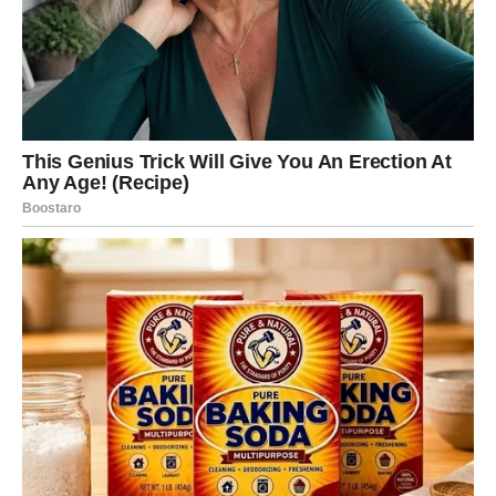
Lavovima dolazi poziv ili poruka koja ih potpuno
iznenađuje.
Osoba iz prošlosti sada želi iskren razgovor i pokušava
vratiti izgubljeno povjerenje.
Ljubav iz prošlosti nije nestala
Pred vama su veoma uzbudljivi trenuci.
DJEVICA
Pred vama su dani tokom kojih ćete mnogo razmišljati o
starim emocijama.
Jedna osoba pokazuje da vas nikada nije zaboravila.