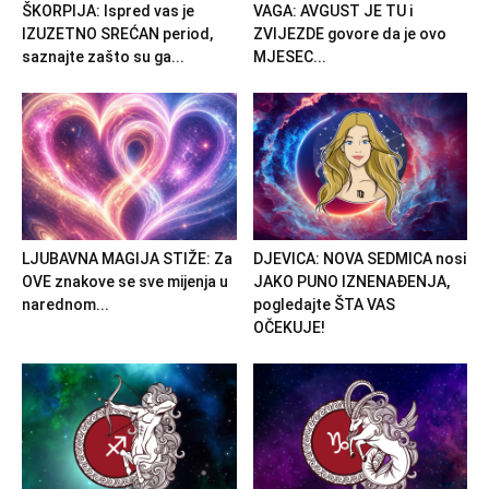
ŠKORPIJA: Ispred vas je
VAGA: AVGUST JE TU i
IZUZETNO SREĆAN period,
ZVIJEZDE govore da je ovo
saznajte zašto su ga...
MJESEC...
LJUBAVNA MAGIJA STIŽE: Za
DJEVICA: NOVA SEDMICA nosi
OVE znakove se sve mijenja u
JAKO PUNO IZNENAĐENJA,
narednom...
pogledajte ŠTA VAS
OČEKUJE!