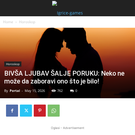
Home
Horoskop
Horoskop
BIVŠA LJUBAV ŠALJE PORUKU: Neko ne
može da zaboravi ono što je bilo!
By
Portal
-
May 15, 2026
762
0
Oglasi - Advertisement