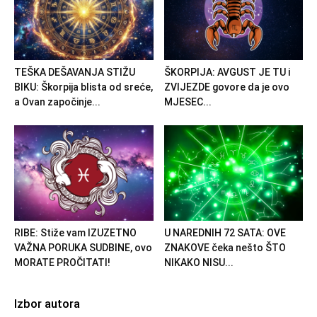
TEŠKA DEŠAVANJA STIŽU
ŠKORPIJA: AVGUST JE TU i
BIKU: Škorpija blista od sreće,
ZVIJEZDE govore da je ovo
a Ovan započinje...
MJESEC...
RIBE: Stiže vam IZUZETNO
U NAREDNIH 72 SATA: OVE
VAŽNA PORUKA SUDBINE, ovo
ZNAKOVE čeka nešto ŠTO
MORATE PROČITATI!
NIKAKO NISU...
Izbor autora