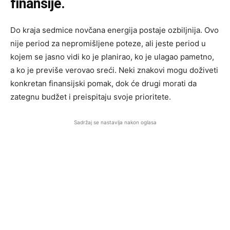
finansije.
Do kraja sedmice novčana energija postaje ozbiljnija. Ovo
nije period za nepromišljene poteze, ali jeste period u
kojem se jasno vidi ko je planirao, ko je ulagao pametno,
a ko je previše verovao sreći. Neki znakovi mogu doživeti
konkretan finansijski pomak, dok će drugi morati da
zategnu budžet i preispitaju svoje prioritete.
Sadržaj se nastavlja nakon oglasa