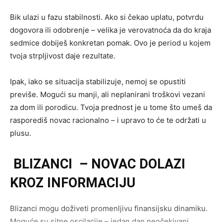
Bik ulazi u fazu stabilnosti. Ako si čekao uplatu, potvrdu
dogovora ili odobrenje – velika je verovatnoća da do kraja
sedmice dobiješ konkretan pomak. Ovo je period u kojem
tvoja strpljivost daje rezultate.
Ipak, iako se situacija stabilizuje, nemoj se opustiti
previše. Mogući su manji, ali neplanirani troškovi vezani
za dom ili porodicu. Tvoja prednost je u tome što umeš da
rasporediš novac racionalno – i upravo to će te održati u
plusu.
BLIZANCI – NOVAC DOLAZI
KROZ INFORMACIJU
Blizanci mogu doživeti promenljivu finansijsku dinamiku.
Moguće su sitne oscilacije – jedan dan neočekivani