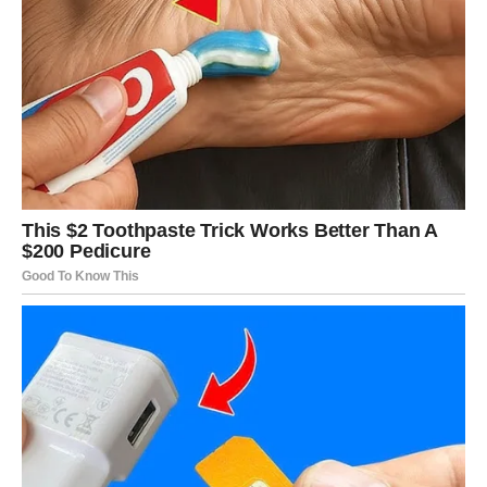
KAO IZVOR PRIHODA
Vodolija može osetiti potrebu da promeni način zarade.
Kreativna ideja može biti početak novog projekta, ali
zahteva disciplinu i plan.
Izbegavaj nepromišljene troškove i drži se budžeta. Ako
uložiš energiju u nešto novo – krajem sedmice možeš
videti prve rezultate.
RIBE – PAZI NA EMOTIVNO
TROŠENJE
Ribe mogu biti sklone da troše kako bi podigle
raspoloženje. Međutim, kraj sedmice može doneti
finansijsku podršku ili manji, ali značajan prihod kroz