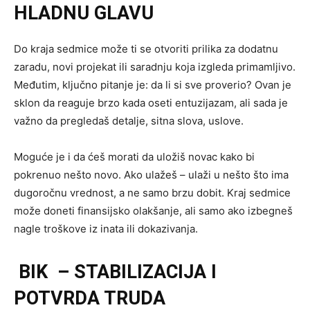
HLADNU GLAVU
Do kraja sedmice može ti se otvoriti prilika za dodatnu
zaradu, novi projekat ili saradnju koja izgleda primamljivo.
Međutim, ključno pitanje je: da li si sve proverio? Ovan je
sklon da reaguje brzo kada oseti entuzijazam, ali sada je
važno da pregledaš detalje, sitna slova, uslove.
Moguće je i da ćeš morati da uložiš novac kako bi
pokrenuo nešto novo. Ako ulažeš – ulaži u nešto što ima
dugoročnu vrednost, a ne samo brzu dobit. Kraj sedmice
može doneti finansijsko olakšanje, ali samo ako izbegneš
nagle troškove iz inata ili dokazivanja.
BIK – STABILIZACIJA I
POTVRDA TRUDA