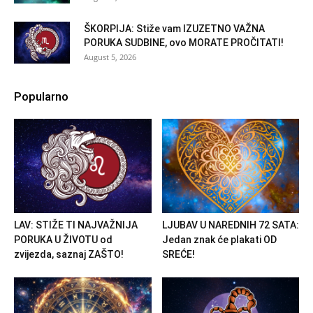
ŠKORPIJA: Stiže vam IZUZETNO VAŽNA
PORUKA SUDBINE, ovo MORATE PROČITATI!
August 5, 2026
Popularno
LAV: STIŽE TI NAJVAŽNIJA
LJUBAV U NAREDNIH 72 SATA:
PORUKA U ŽIVOTU od
Jedan znak će plakati OD
zvijezda, saznaj ZAŠTO!
SREĆE!