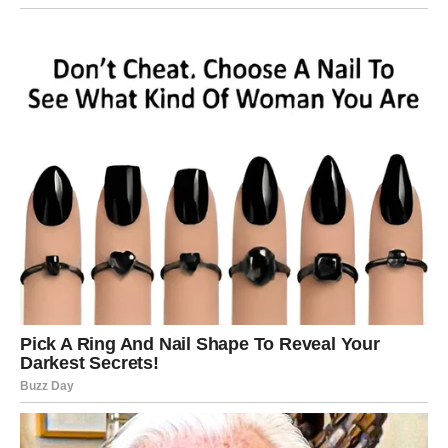
PREDNOST
Škorpija do kraja sedmice može dobiti informaciju koja joj
daje finansijsku prednost. Možda saznaš nešto pre
drugih, dobiješ priliku da investiraš pametno ili da
pregovaraš o boljim uslovima.
Ovo je povoljan period za planiranje, ali ne i za brzoplete
poteze. Tvoja snaga je u strategiji – iskoristi je.
STRELAC – OPTIMIZAM POD
KONTROLOM
Strelac može biti previše optimističan kada su troškovi u
pitanju. Pazi na impulsivna ulaganja ili kupovine iz
uzbuđenja. Ako se ukaže poslovna prilika – proveri sve
detalje.