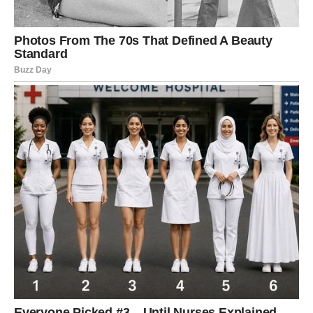
Ali postoji opasnost od trošenja na luksuz, status ili nešto
što želiš da pokažeš drugima. Ako balansiraš između
zarade i troškova, možeš završiti sedmicu u plusu. Ako ne
– zarada može brzo nestati.
DEVICA – ANALIZA DONOSI
DOBIT
Devica je u fazi ozbiljnog preispitivanja finansija. Možda
razmišljaš o promeni posla, dodatnoj edukaciji ili
dugoročnom planu koji će ti povećati stabilnost. Do kraja
sedmice dolazi jasnija slika.
Izbegavaj pozajmice i ne ulaži u nešto što nema jasnu
strukturu. Ako se držiš plana i detalja – imaš šansu da