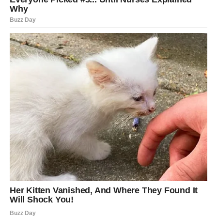
postaviš temelje za značajan finansijski rast u narednom
periodu.
VAGA – BALANS IZMEĐU
ŽELJA I REALNOSTI
Vaga može imati osećaj da su troškovi porasli. Možda
želiš da uložiš u izgled, dom ili sitna zadovoljstva. Ali sada
je važno da ne narušiš balans budžeta.
Do kraja sedmice može doći do prilike kroz partnerstvo ili
zajednički projekat. Ako sarađuješ sa nekim – finansijska
situacija može biti stabilnija nego ako radiš sam.
ŠKORPIJA – STRATEŠKA