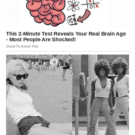
loše u tome, ali pre nego što doneseš odluku, zapitaj se
da li je to realna potreba ili emotivni impuls.
Do kraja sedmice moguća je finansijska podrška ili
povoljan dogovor. Ako si čekao isplatu ili razrešenje
papirologije – pomak je blizu. Najvažnije je da ne
preuzimaš tuđe dugove ili odgovornosti.
LAV – PRILIKA ZA ZARADU, ALI
I TROŠKOVI IZ PRESTIŽA
Lav može dobiti priliku da poveća prihode kroz dodatni
angažman ili isticanje u poslu. Tvoja energija i harizma
sada privlače pažnju nadređenih ili klijenata. Ako se
ukaže prilika – iskoristi je.