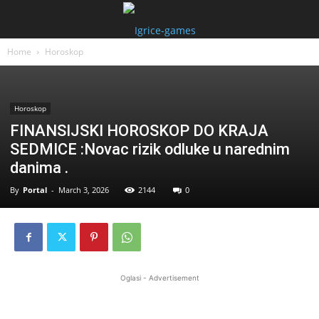
Home
Horoskop
Horoskop
FINANSIJSKI HOROSKOP DO KRAJA
SEDMICE :Novac rizik odluke u narednim
danima .
By
Portal
-
March 3, 2026
2144
0
Oglasi - Advertisement