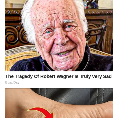
Moguća je prilika vezana za inostranstvo, putovanje ili
online projekat. Ako si disciplinovan, možeš ostvariti
stabilan prihod.
JARAC – NAGRADA ZA
ODGOVORNOST
Jarac ulazi u povoljan finansijski period. Trud, rad i
disciplina počinju da daju konkretne rezultate. Moguće je
priznanje, povišica ili dogovor koji ti osigurava stabilnost.
Ovo je period u kojem donosiš dugoročne odluke – i to je
tvoja prednost. Ne troši impulsivno, već ulaži u sigurnost.
VODOLIJA – KREATIVNA IDEJA