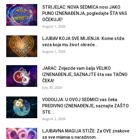
STRIJELAC: NOVA SEDMICA nosi JAKO
PUNO IZNENAĐENJA, pogledajte ŠTA VAS
OČEKUJE!
August 1, 2026
LJUBAV KOJA SVE MIJENJA: Kome stiže
veza koja mu život okreće...
August 1, 2026
JARAC: Zvijezde vam šalju VELIKO
IZNENAĐENJE, SAZNAJTE šta vas TAČNO
ČEKA!
July 30, 2026
VODOLIJA: U OVOJ SEDMICI vas čeka
PREDIVNO IZNENAĐENJE, saznajte ZAŠTO
STE...
August 2, 2026
LJUBAVNA MAGIJA STIŽE: Za OVE znakove
se sve mijenja u narednom...