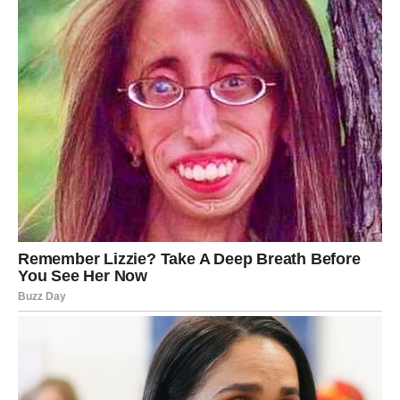
Iskoristi energiju optimizma, ali ostani realan.
JARAC – KARTA: SUD
Ovo je karta odluke, pravde i presecanja. Danas moraš
doneti odluku ili jasno definisati stav. Ako si bio iskren –
pravda je na tvojoj strani.
U ljubavi – ozbiljan razgovor može promeniti tok odnosa.
U poslu – vreme je da kažeš „da“ ili „ne“.
Sud poručuje: ne možeš više odlagati ono što znaš da
moraš rešiti.
VODOLIJA – KARTA: PROŠLOST
Danas se vraća nešto staro. Možda kroz poruku. Možda