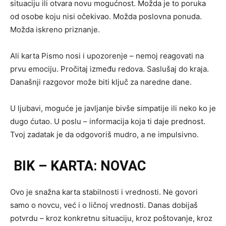
situaciju ili otvara novu mogućnost. Možda je to poruka
od osobe koju nisi očekivao. Možda poslovna ponuda.
Možda iskreno priznanje.
Ali karta Pismo nosi i upozorenje – nemoj reagovati na
prvu emociju. Pročitaj između redova. Saslušaj do kraja.
Današnji razgovor može biti ključ za naredne dane.
U ljubavi, moguće je javljanje bivše simpatije ili neko ko je
dugo ćutao. U poslu – informacija koja ti daje prednost.
Tvoj zadatak je da odgovoriš mudro, a ne impulsivno.
BIK – KARTA: NOVAC
Ovo je snažna karta stabilnosti i vrednosti. Ne govori
samo o novcu, već i o ličnoj vrednosti. Danas dobijaš
potvrdu – kroz konkretnu situaciju, kroz poštovanje, kroz