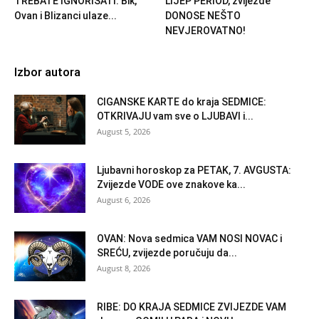
TREBATE IGNORISATI: Bik,
LIJEP PERIOD, zvijezde
Ovan i Blizanci ulaze...
DONOSE NEŠTO
NEVJEROVATNO!
Izbor autora
CIGANSKE KARTE do kraja SEDMICE:
OTKRIVAJU vam sve o LJUBAVI i...
August 5, 2026
Ljubavni horoskop za PETAK, 7. AVGUSTA:
Zvijezde VODE ove znakove ka...
August 6, 2026
OVAN: Nova sedmica VAM NOSI NOVAC i
SREĆU, zvijezde poručuju da...
August 8, 2026
RIBE: DO KRAJA SEDMICE ZVIJEZDE VAM