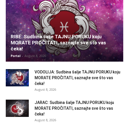
RIBE: Sudbina šalje TAJNU PORUKU koju
MORATE PROČITATI, saznajte sve što vas
čeka!
Portal
-
August 8, 2026
VODOLIJA: Sudbina šalje TAJNU PORUKU koju
MORATE PROČITATI, saznajte sve što vas
čeka!
August 8, 2026
JARAC: Sudbina šalje TAJNU PORUKU koju
MORATE PROČITATI, saznajte sve što vas
čeka!
August 8, 2026