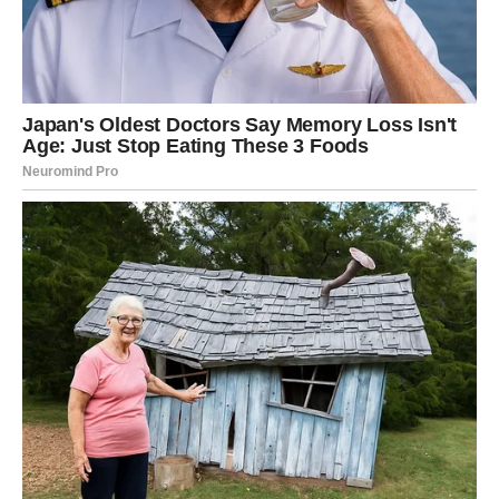
emocije.
Ali karta Ljubav poručuje i nešto važno: ne plaši se da
pokažeš osećanja. Danas ranjivost nije slabost – već
snaga.
LAV – KARTA: NEPRIJATELJ
Ova karta ne znači otvoren sukob, već prikrivenu
energiju. Neko možda nije iskren koliko misliš. Neko
možda glumi podršku, ali prati tvoje poteze.
U ljubavi, može postojati osoba koja se meša ili utiče na
odnos. Ne reaguj dramatično, ali budi oprezan.
Na poslu, ne otkrivaj sve planove. Drži karte blizu sebe.
Danas ti intuicija govori više nego reči drugih.