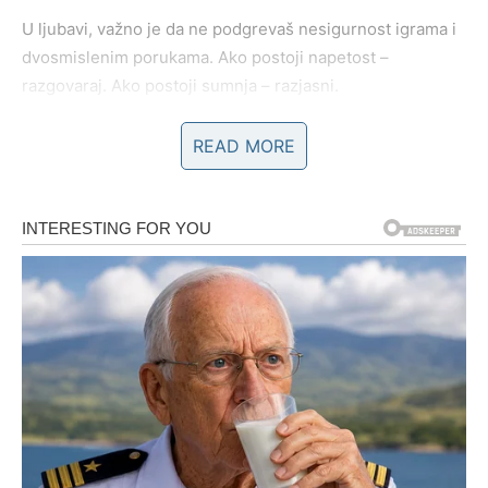
U ljubavi, važno je da ne podgrevaš nesigurnost igrama i
dvosmislenim porukama. Ako postoji napetost –
razgovaraj. Ako postoji sumnja – razjasni.
Na poslu, čuvaj planove za sebe. Nije svako kome se
READ MORE
smešiš iskren.
RAK – KARTA: LJUBAV
Jedna od najlepših karata. Donosi toplinu, priznanje i
emotivnu bliskost. Danas možeš dobiti dokaz da nisi sam
u onome što osećaš. Možda kroz nežnu poruku. Možda
kroz zagrljaj. Možda kroz razgovor koji leči.
Ako si u vezi – odnos dobija dubinu. Ako si slobodan –
moguća je romantična situacija koja ti vraća veru u