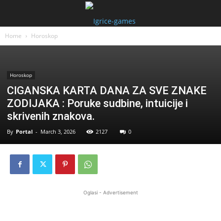
Home
Horoskop
Horoskop
CIGANSKA KARTA DANA ZA SVE ZNAKE
ZODIJAKA : Poruke sudbine, intuicije i
skrivenih znakova.
By
Portal
-
March 3, 2026
2127
0
Oglasi - Advertisement