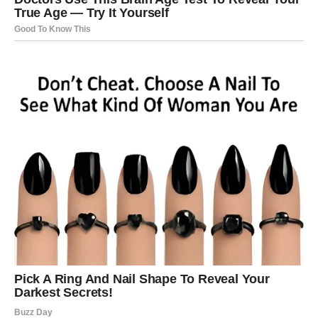
Ovo je karta svetla u tunelu. Ako si sumnjao, ako si bio
neodlučan, danas dobijaš znak da stvari idu u dobrom
smeru. Možda nije konačno rešenje, ali je signal.
U ljubavi, neko ti daje razlog da veruješ. U poslu, ideja
dobija podršku. Važno je da ne odustaneš prerano.
Nekad je najveće čudo – sačuvati veru.
ŠKORPIJA – KARTA: TAJNA
Nešto izlazi na površinu. Možda je to istina koju si sanajo.
Možda emocija koju je neko skrivao. Možda informacija
koja menja tvoju perspektivu.