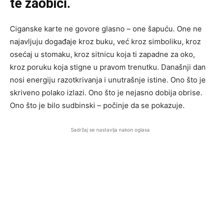
te zaobići.
Ciganske karte ne govore glasno – one šapuću. One ne
najavljuju događaje kroz buku, već kroz simboliku, kroz
osećaj u stomaku, kroz sitnicu koja ti zapadne za oko,
kroz poruku koja stigne u pravom trenutku. Današnji dan
nosi energiju razotkrivanja i unutrašnje istine. Ono što je
skriveno polako izlazi. Ono što je nejasno dobija obrise.
Ono što je bilo sudbinski – počinje da se pokazuje.
Sadržaj se nastavlja nakon oglasa