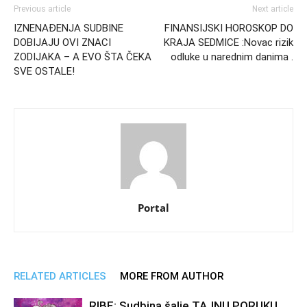
Previous article
Next article
IZNENAĐENJA SUDBINE
FINANSIJSKI HOROSKOP DO
DOBIJAJU OVI ZNACI
KRAJA SEDMICE :Novac rizik
ZODIJAKA – A EVO ŠTA ČEKA
odluke u narednim danima .
SVE OSTALE!
Portal
RELATED ARTICLES
MORE FROM AUTHOR
RIBE: Sudbina šalje TAJNU PORUKU