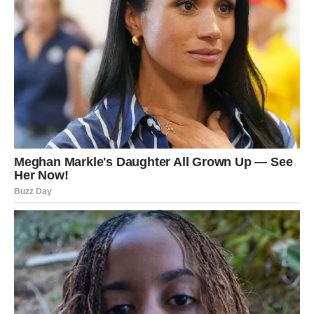
kroz misao. Možda kroz osobu.
Ovo nije slučajno. Ovo je test. Da li si naučio lekciju? Da li
želiš novi početak ili konačno zatvaranje?
Reaguj iz zrelosti, ne iz inata.
RIBE – KARTA: VERNOST
Ova karta donosi sigurnost i lojalnost. Neko ti je veran
više nego što misliš. Neko stoji uz tebe i kada to ne
pokazuje glasno.
U ljubavi – možeš dobiti dokaz stabilnosti. U prijateljstvu
– potvrdu da nisi sam.
Ali karta Vernost poručuje i tebi: budi veran sebi.