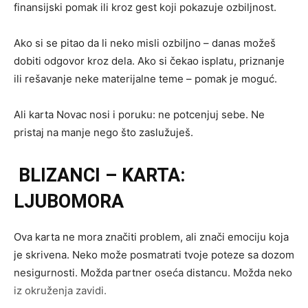
finansijski pomak ili kroz gest koji pokazuje ozbiljnost.
Ako si se pitao da li neko misli ozbiljno – danas možeš
dobiti odgovor kroz dela. Ako si čekao isplatu, priznanje
ili rešavanje neke materijalne teme – pomak je moguć.
Ali karta Novac nosi i poruku: ne potcenjuj sebe. Ne
pristaj na manje nego što zaslužuješ.
BLIZANCI – KARTA:
LJUBOMORA
Ova karta ne mora značiti problem, ali znači emociju koja
je skrivena. Neko može posmatrati tvoje poteze sa dozom
nesigurnosti. Možda partner oseća distancu. Možda neko
iz okruženja zavidi.