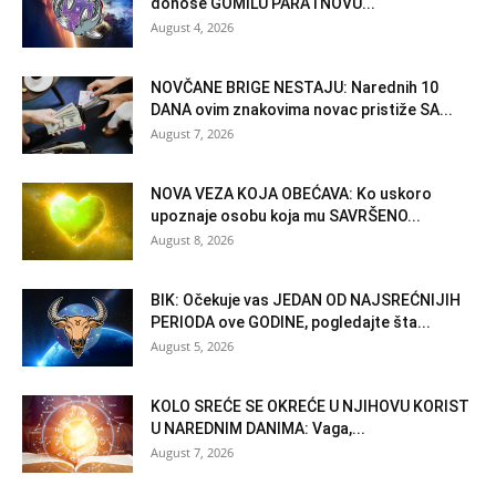
donose GOMILU PARA i NOVU...
August 4, 2026
NOVČANE BRIGE NESTAJU: Narednih 10
DANA ovim znakovima novac pristiže SA...
August 7, 2026
NOVA VEZA KOJA OBEĆAVA: Ko uskoro
upoznaje osobu koja mu SAVRŠENO...
August 8, 2026
BIK: Očekuje vas JEDAN OD NAJSREĆNIJIH
PERIODA ove GODINE, pogledajte šta...
August 5, 2026
KOLO SREĆE SE OKREĆE U NJIHOVU KORIST
U NAREDNIM DANIMA: Vaga,...
August 7, 2026