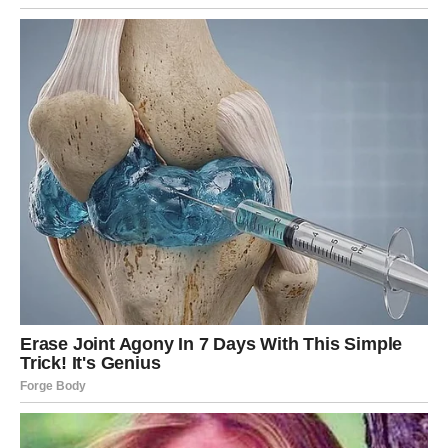
Danas nemoj forsirati. Posmatraj. Slušaj. Osećaj.
U ljubavi – moguće je priznanje ili razotkrivanje. U poslu –
saznaješ nešto što ti daje prednost.
Karta Tajna poručuje: istina dolazi, ali ne kroz buku – već
kroz znak.
STRELAC – KARTA: SREĆA
Ovo je karta olakšanja i dobrog obrta. Možeš dobiti
prijatnu vest, iznenadni susret ili ponudu koja ti popravlja
raspoloženje.
U ljubavi – moguće je flert ili neočekivani romantični
trenutak. U poslu – mali uspeh koji pokreće veći talas.