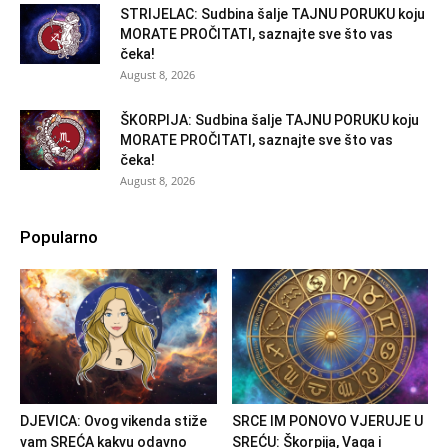
STRIJELAC: Sudbina šalje TAJNU PORUKU koju
MORATE PROČITATI, saznajte sve što vas
čeka!
August 8, 2026
ŠKORPIJA: Sudbina šalje TAJNU PORUKU koju
MORATE PROČITATI, saznajte sve što vas
čeka!
August 8, 2026
Popularno
DJEVICA: Ovog vikenda stiže
SRCE IM PONOVO VJERUJE U
vam SREĆA kakvu odavno
SREĆU: Škorpija, Vaga i