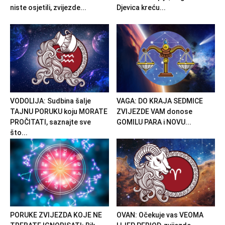
niste osjetili, zvijezde...
Djevica kreću...
VODOLIJA: Sudbina šalje
VAGA: DO KRAJA SEDMICE
TAJNU PORUKU koju MORATE
ZVIJEZDE VAM donose
PROČITATI, saznajte sve
GOMILU PARA i NOVU...
što...
PORUKE ZVIJEZDA KOJE NE
OVAN: Očekuje vas VEOMA