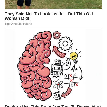
DEVICA – KARTA: PUT
Ovo je karta odluke i novog pravca. Danas možeš osetiti
da stojiš na raskrsnici. Možda je to emotivna odluka.
Možda poslovna. Možda lična.
Karta Put ne traži brzinu – traži jasnoću. Ne moraš sve
rešiti danas, ali moraš biti iskren prema sebi.
U ljubavi, moguć je novi susret ili drugačiji pristup
postojećem odnosu. U poslu – otvara se opcija o kojoj
ranije nisi razmišljao.
VAGA – KARTA: NADA