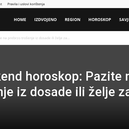
kt
Pravila i uslovi korištenja
HOME
IZDVOJENO
REGION
HOROSKOP
SAVJ
e na prebrzo trošenje iz dosade ili želje za...
ikend horoskop: Pazite 
je iz dosade ili želje z