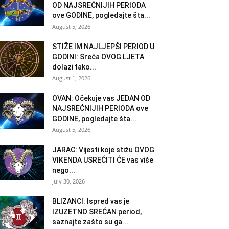
OD NAJSREĆNIJIH PERIODA
ove GODINE, pogledajte šta...
August 5, 2026
STIŽE IM NAJLJEPŠI PERIOD U
GODINI: Sreća OVOG LJETA
dolazi tako...
August 1, 2026
OVAN: Očekuje vas JEDAN OD
NAJSREĆNIJIH PERIODA ove
GODINE, pogledajte šta...
August 5, 2026
JARAC: Vijesti koje stižu OVOG
VIKENDA USREĆITI ĆE vas više
nego...
July 30, 2026
BLIZANCI: Ispred vas je
IZUZETNO SREĆAN period,
saznajte zašto su ga...