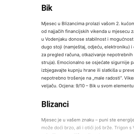
Bik
Mjesec u Blizancima prolazi vašom 2. kućom
od najjačih financijskih vikenda u mjesecu 
u Vodenjaku donose stabilnost i mogućnost 
dugo stoji (namještaj, odjeću, elektroniku) i 
za pregled računa, otkazivanje nepotrebnih pr
struja). Emocionalno se osjećate sigurnije 
izbjegavajte kupnju hrane ili slatkiša u pre
nepotrebno trošenje na „male radosti“. Vike
veljaču. Ocjena: 9/10 – Bik u svom elementu
Blizanci
Mjesec je u vašem znaku – puni ste energije,
može doći brzo, ali i otići još brže. Trigon