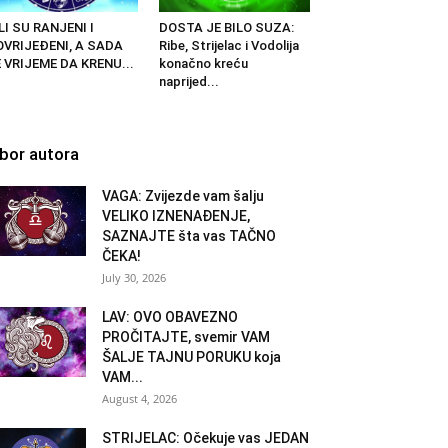
LI SU RANJENI I
DOSTA JE BILO SUZA:
OVRIJEĐENI, A SADA
Ribe, Strijelac i Vodolija
 VRIJEME DA KRENU...
konačno kreću
naprijed...
zbor autora
VAGA: Zvijezde vam šalju
VELIKO IZNENAĐENJE,
SAZNAJTE šta vas TAČNO
ČEKA!
July 30, 2026
LAV: OVO OBAVEZNO
PROČITAJTE, svemir VAM
ŠALJE TAJNU PORUKU koja
VAM...
August 4, 2026
STRIJELAC: Očekuje vas JEDAN