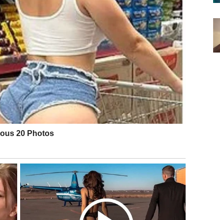
(grupe, prijatelji, ciljevi), a trigoni s Venerom i
ike kroz suradnju. Možete dobiti honorar, bonus ili
vikend za slanje ponuda, networking online ili
m parom – ljudi vam vjeruju i spremni su platiti. Zamka:
i pa lako potroše više na piće, hranu ili darove.
olazi kroz javno istupanje (post na društvenim
 za vidljivost i zaradu.
 (karijera, reputacija) – trigoni s Merkurom (vaš
nost. Ovo je jedan od najboljih vikenda za financijsko
 povrate, otkazujte nepotrebno, tražite popuste. Možete
 preplaćene usluge). Također dobra energija za