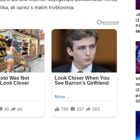
lika, ali oprez s malim troškovima.
JA
I
P
M
V
n
I
po
O