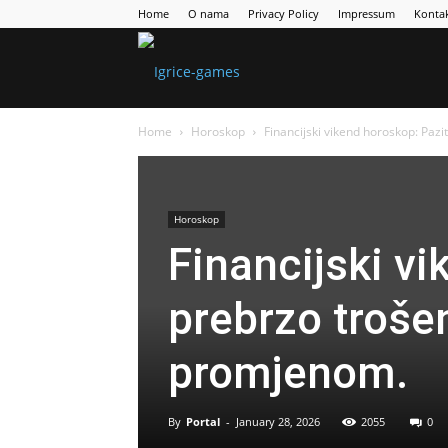
Home
O nama
Privacy Policy
Impressum
Konta
Games
Home
Horoskop
Financijski vikend horoskop: Pazit
Portal
Horoskop
Financijski v
prebrzo trošen
promjenom.
By
Portal
-
January 28, 2026
2055
0