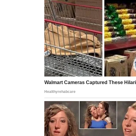
Lav
Mjesec u Blizancima osvjetljava vašu 11. kuću 
Merkurom u 7. kući (partnerstva) donose pril
ponudu za projekt preko poznanika. Odličan 
traženje novih klijenata. Vaš šarm radi puno
izlasci i proslave – Lavovi vole impresionirat
Postavite limit za izlaske. Najveća zarada d
mrežama, video, oglas). Ocjena: 8/10 – sjajan
Djevica
Mjesec u Blizancima prolazi vašom 10. kućom
vladar) i Venerom daju vam jasnoću i praktič
sređivanje: pregledajte sve račune, tražite
pronaći greške u korist vas (povrat poreza,