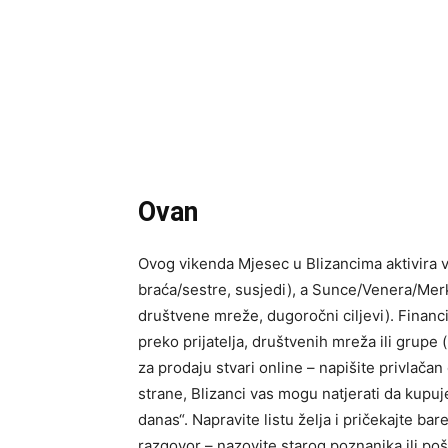
Ovan
Ovog vikenda Mjesec u Blizancima aktivira v
braća/sestre, susjedi), a Sunce/Venera/Merku
društvene mreže, dugoročni ciljevi). Financ
preko prijatelja, društvenih mreža ili grupe 
za prodaju stvari online – napišite privlačan
strane, Blizanci vas mogu natjerati da kupuje
danas“. Napravite listu želja i pričekajte ba
razgovor – nazovite starog poznanika ili poš