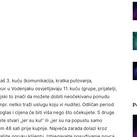
aš 3. kuću (komunikacija, kratka putovanja,
r u Vodenjaku osvjetljavaju 11. kuću (grupe, prijatelji,
ijski to znači da možete dobiti neočekivanu ponudu
(npr. netko traži uslugu koju vi nudite). Odličan period
P
 oglas i cijena će biti viša nego što očekujete. S druge
te stvari „jer su kul“ ili „jer su na popustu samo
rem 48 sati prije kupnje. Najveća zarada dolazi kroz
aljite poruku klijentu. Izbjegavajte posuđivanje novca