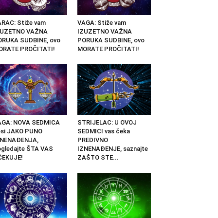
RAC: Stiže vam
VAGA: Stiže vam
ZUZETNO VAŽNA
IZUZETNO VAŽNA
ORUKA SUDBINE, ovo
PORUKA SUDBINE, ovo
ORATE PROČITATI!
MORATE PROČITATI!
AGA: NOVA SEDMICA
STRIJELAC: U OVOJ
osi JAKO PUNO
SEDMICI vas čeka
ZNENAĐENJA,
PREDIVNO
gledajte ŠTA VAS
IZNENAĐENJE, saznajte
ČEKUJE!
ZAŠTO STE...