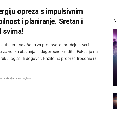
rgiju opreza s impulsivnim
lnost i planiranje. Sretan i
N
d svima!
še duboka – savršena za pregovore, prodaju stvari
je za velika ulaganja ili dugoročne kredite. Fokus je na
ruku, oglas ili dogovor. Pazite na prebrzo trošenje iz
se nastavlja nakon oglasa