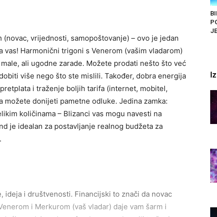
BI
P
JE
 (novac, vrijednosti, samopoštovanje) – ovo je jedan
za vas! Harmonični trigoni s Venerom (vašim vladarom)
male, ali ugodne zarade. Možete prodati nešto što već
I
dobiti više nego što ste mislili. Također, dobra energija
etplata i traženje boljih tarifa (internet, mobitel,
pa možete donijeti pametne odluke. Jedina zamka:
velikim količinama – Blizanci vas mogu navesti na
nd je idealan za postavljanje realnog budžeta za
.
 ideja i društvenosti. Financijski to znači da novac
 s Venerom i Merkurom (vaš vladar) daje vam šarm i