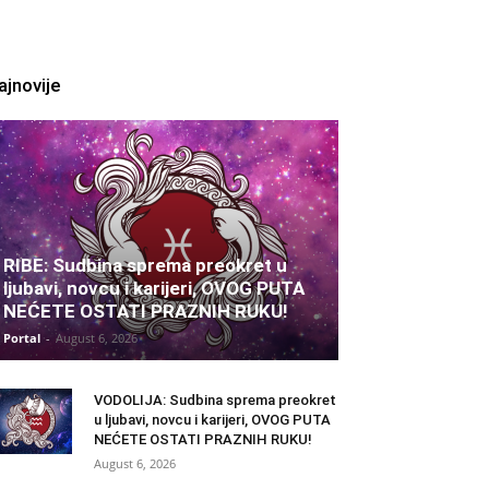
ajnovije
RIBE: Sudbina sprema preokret u
ljubavi, novcu i karijeri, OVOG PUTA
NEĆETE OSTATI PRAZNIH RUKU!
Portal
-
August 6, 2026
VODOLIJA: Sudbina sprema preokret
u ljubavi, novcu i karijeri, OVOG PUTA
NEĆETE OSTATI PRAZNIH RUKU!
August 6, 2026