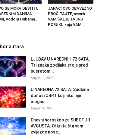
VO SE MORA DESITI U
JARAC: OVO OBAVEZNO
AREDNIM DANIMA:
PROČITAJTE, svemir
vu, Vodoliji i Ribama...
VAM ŠALJE TAJNU
PORUKU koja VAM...
zbor autora
LJUBAV U NAREDNIH 72 SATA:
Tri znaka zodijaka stoje pred
susretom...
August 2, 2026
U NAREDNA 72 SATA: Sudbina
donosi OBRT koji niko nije
mogao...
August 4, 2026
Dnevni horoskop za SUBOTU 1.
AVGUSTA: Otkrijte šta vam
zvijezde nose...