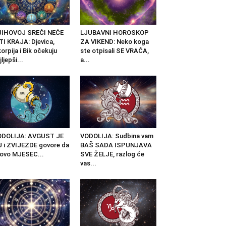
JIHOVOJ SREĆI NEĆE
LJUBAVNI HOROSKOP
TI KRAJA: Djevica,
ZA VIKEND: Neko koga
orpija i Bik očekuju
ste otpisali SE VRAĆA,
jljepši...
a...
ODOLIJA: AVGUST JE
VODOLIJA: Sudbina vam
 i ZVIJEZDE govore da
BAŠ SADA ISPUNJAVA
 ovo MJESEC...
SVE ŽELJE, razlog će
vas...