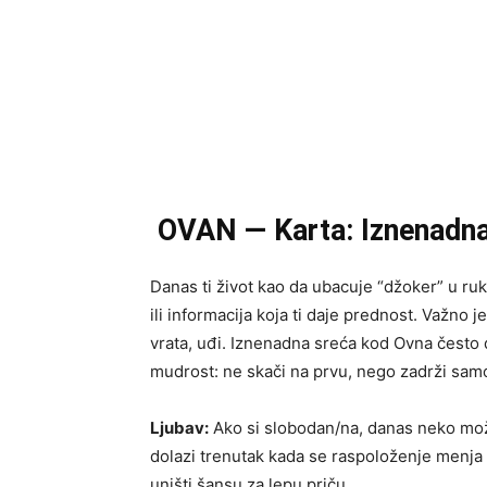
OVAN — Karta: Iznenadna
Danas ti život kao da ubacuje “džoker” u ruk
ili informacija koja ti daje prednost. Važno 
vrata, uđi. Iznenadna sreća kod Ovna često d
mudrost: ne skači na prvu, nego zadrži samok
Ljubav:
Ako si slobodan/na, danas neko može
dolazi trenutak kada se raspoloženje menja
uništi šansu za lepu priču.