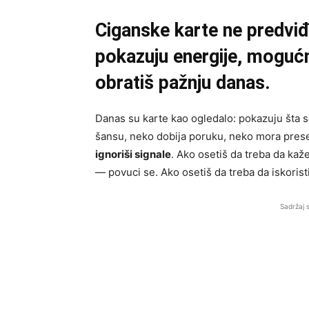
Ciganske karte ne predviđ
pokazuju energije, mogućn
obratiš pažnju danas.
Danas su karte kao ogledalo: pokazuju šta 
šansu, neko dobija poruku, neko mora preseć
ignoriši signale
. Ako osetiš da treba da kaž
— povuci se. Ako osetiš da treba da iskoristi
Sadržaj 