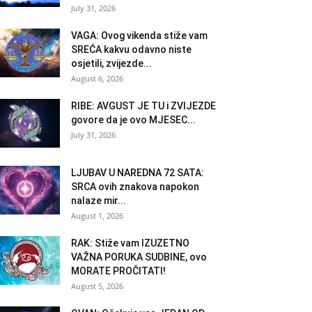
July 31, 2026
VAGA: Ovog vikenda stiže vam
SREĆA kakvu odavno niste
osjetili, zvijezde...
August 6, 2026
RIBE: AVGUST JE TU i ZVIJEZDE
govore da je ovo MJESEC...
July 31, 2026
LJUBAV U NAREDNA 72 SATA:
SRCA ovih znakova napokon
nalaze mir...
August 1, 2026
RAK: Stiže vam IZUZETNO
VAŽNA PORUKA SUDBINE, ovo
MORATE PROČITATI!
August 5, 2026