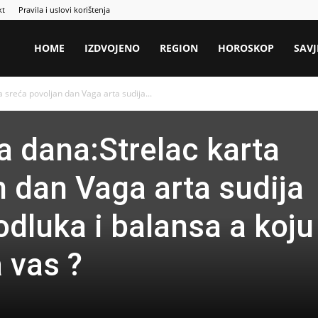
kt
Pravila i uslovi korištenja
HOME
IZDVOJENO
REGION
HOROSKOP
SAVJ
 sreća povoljan dan Vaga arta sudija...
a dana:Strelac karta
n dan Vaga arta sudija
odluka i balansa a koju
 vas ?