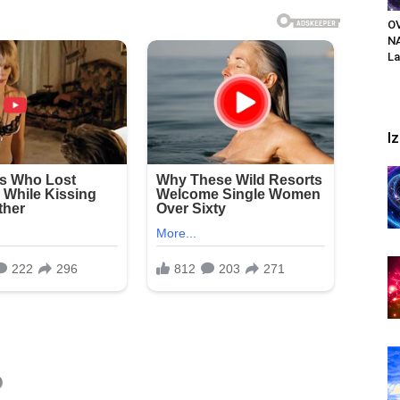
O
N
La
I
o