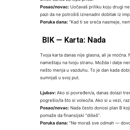
Posao/novac:
Uočavaš priliku koju drugi n
pazi da ne potrošiš iznenadni dobitak iz imp
Poruka dana:
“Kad ti se sreća nasmeje, nemoj
BIK — Karta: Nada
Tvoja karta danas nije glasna, ali je moćna.
nameštaju na tvoju stranu. Možda i dalje ne
nešto menja u vazduhu. To je dan kada dobij
sumnjaš u svoj put.
Ljubav:
Ako si povređen/a, danas dolazi tre
pogrešio/la što si voleo/la. Ako si u vezi, ra
Posao/novac:
Nada često donosi plan B koji
pomaže da finansijski “dišeš”.
Poruka dana:
“Ne moraš sve odmah — dovoljn