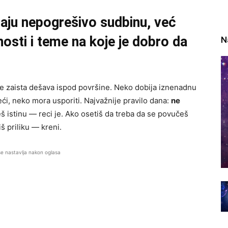
aju nepogrešivo sudbinu, već
osti i teme na koje je dobro da
N
se zaista dešava ispod površine. Neko dobija iznenadnu
i, neko mora usporiti. Najvažnije pravilo dana:
ne
eš istinu — reci je. Ako osetiš da treba da se povučeš
š priliku — kreni.
se nastavlja nakon oglasa