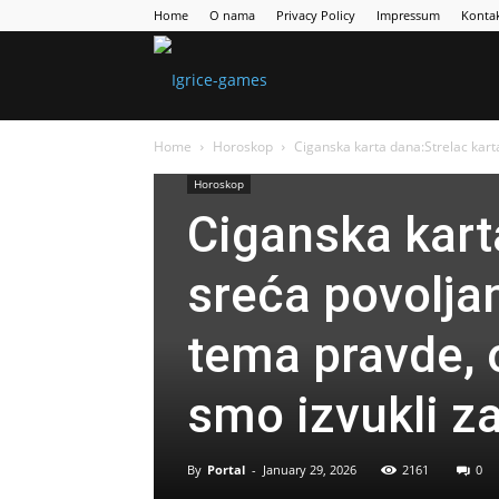
Home
O nama
Privacy Policy
Impressum
Konta
Games
Home
Horoskop
Ciganska karta dana:Strelac karta
Portal
Horoskop
Ciganska kart
sreća povolja
tema pravde, 
smo izvukli za
By
Portal
-
January 29, 2026
2161
0