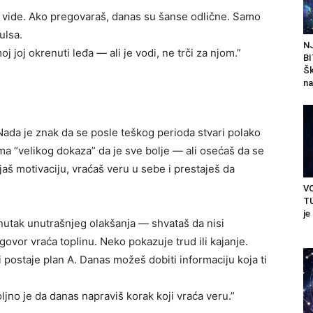
e vide. Ako pregovaraš, danas su šanse odlične. Samo
ulsa.
N
 joj okrenuti leđa — ali je vodi, ne trči za njom.”
BI
Šk
na
 Nada je znak da se posle teškog perioda stvari polako
ma “velikog dokaza” da je sve bolje — ali osećaš da se
aš motivaciju, vraćaš veru u sebe i prestaješ da
V
TU
je
nutak unutrašnjeg olakšanja — shvataš da nisi
zgovor vraća toplinu. Neko pokazuje trud ili kajanje.
 postaje plan A. Danas možeš dobiti informaciju koja ti
o je da danas napraviš korak koji vraća veru.”