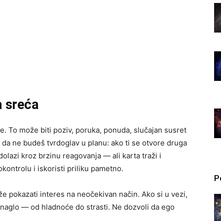
 sreća
e. To može biti poziv, poruka, ponuda, slučajan susret
je da ne budeš tvrdoglav u planu: ako ti se otvore druga
olazi kroz brzinu reagovanja — ali karta traži i
ontrolu i iskoristi priliku pametno.
P
 pokazati interes na neočekivan način. Ako si u vezi,
 naglo — od hladnoće do strasti. Ne dozvoli da ego