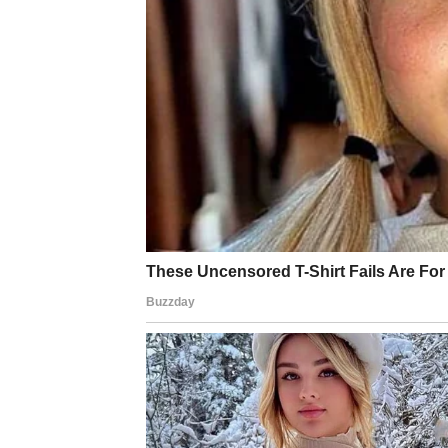
Ljubav:
Zbližavanje, romantika, poruka koja
napetosti.
Posao/novac:
Dan je dobar za saradnju i sve
više nego što misliš.
Poruka dana:
“Kada se raduješ, ti lečiš i seb
LAV — Karta: Kuća
Kuća govori o temeljima: porodica, dom, sigu
kojem živiš i na ljudima koje smatraš “svoj
pričati s porodicom, ili shvatiti šta ti zaista
aplauz — nego mir.
Ljubav:
Potreba za stabilnošću. Ako si u vezi
neko ko ima “toplinu doma” u sebi.
Posao/novac:
Moguća tema ulaganja u kuću,
Poruka dana:
“Kad ti je kuća mirna, srce ti p