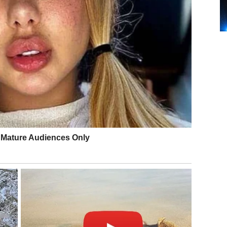
 greje. Za neke Rakove: pomirenje ili dogovor nakon
 što radiš kroz kontakt s ljudima. Neko te vidi i ceni
e i druge.”
rnost, unutrašnji mir. Danas je fokus na prostoru u
ima”. Možeš rešavati kućne obaveze, planirati promenu,
 treba da bi se osećao/la sigurno. Lav danas ne traži
, želiš jasne planove. Ako si slobodan/na, privlači te
 popravke, dogovori u porodici oko novca.
ostaje hrabrije.”