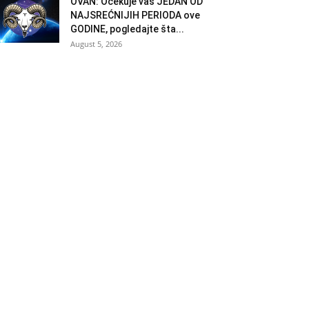
OVAN: Očekuje vas JEDAN OD
NAJSREĆNIJIH PERIODA ove
GODINE, pogledajte šta...
August 5, 2026