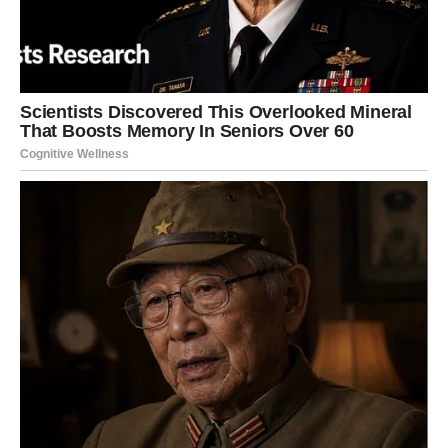
LAV – Vaš trenutak dolazi:
priznanje, uspeh i samopouzdanje
Lavovi ulaze u period u kojem se
njihova snaga ponovo
vidi i priznaje
. Ako ste imali osećaj da ste bili potcenjeni,
ignorisani ili da se vaš trud ne primećuje, sada dolazi
preokret.
Fantastične vesti za Lava dolaze kroz uspeh. To može biti
poslovna prilika, napredovanje, priznanje ili situacija u
kojoj drugi konačno shvataju vašu vrednost. Vi ne tražite
samo materijalnu nagradu – vi tražite poštovanje. I upravo
to sada dolazi.
Na emotivnom planu, Lav se oslobađa sumnji. Ako ste se