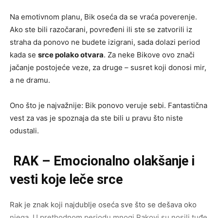
Na emotivnom planu, Bik oseća da se vraća poverenje.
Ako ste bili razočarani, povređeni ili ste se zatvorili iz
straha da ponovo ne budete izigrani, sada dolazi period
kada se
srce polako otvara
. Za neke Bikove ovo znači
jačanje postojeće veze, za druge – susret koji donosi mir,
a ne dramu.
Ono što je najvažnije: Bik ponovo veruje sebi. Fantastična
vest za vas je spoznaja da ste bili u pravu što niste
odustali.
RAK – Emocionalno olakšanje i
vesti koje leče srce
Rak je znak koji najdublje oseća sve što se dešava oko
njega. U prethodnom periodu mnogi Rakovi su nosili tuđe