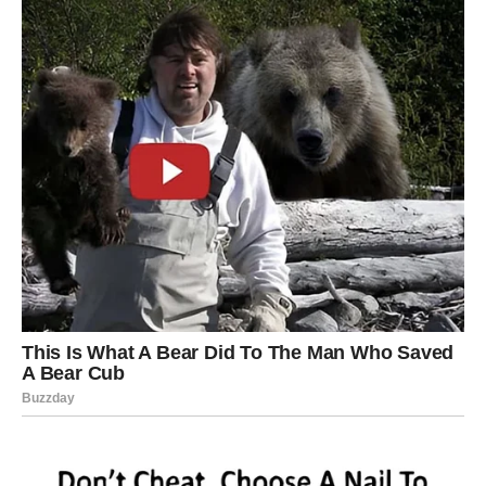
Vodolije su uvek korak ispred vremena, ali često zbog
toga prolaze kroz osećaj neshvaćenosti. U prethodnom
periodu, mnoge Vodolije su imale osećaj da stoje u
mestu, iako se iznutra mnogo toga menjalo.
Sada dolazi nagli, ali pozitivan preokret. Fantastične vesti
za Vodoliju dolaze kroz
iznenadne prilike, nove ljude i
neočekivane odluke
. Nešto što niste planirali menja tok
narednih dana, pa čak i meseci.
Na emotivnom planu, oslobađate se odnosa koji vas guše.
Dolazi više slobode, ali i iskrenijih emocija. Na poslovnom
planu, nove ideje dobijaju podršku.
Fantastična vest za Vodoliju jeste osećaj da konačno
dišete punim plućima.