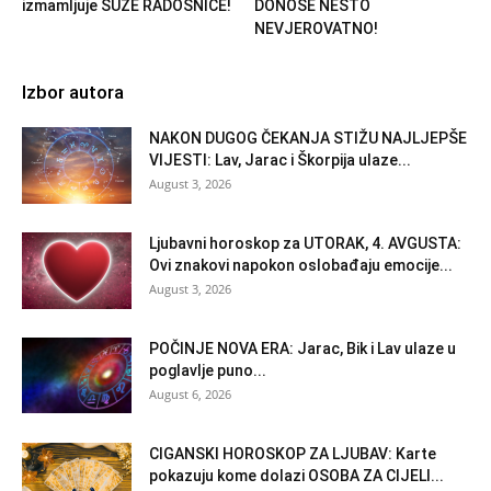
izmamljuje SUZE RADOSNICE!
DONOSE NEŠTO
NEVJEROVATNO!
Izbor autora
NAKON DUGOG ČEKANJA STIŽU NAJLJEPŠE
VIJESTI: Lav, Jarac i Škorpija ulaze...
August 3, 2026
Ljubavni horoskop za UTORAK, 4. AVGUSTA:
Ovi znakovi napokon oslobađaju emocije...
August 3, 2026
POČINJE NOVA ERA: Jarac, Bik i Lav ulaze u
poglavlje puno...
August 6, 2026
CIGANSKI HOROSKOP ZA LJUBAV: Karte
pokazuju kome dolazi OSOBA ZA CIJELI...