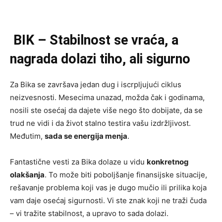
BIK – Stabilnost se vraća, a
nagrada dolazi tiho, ali sigurno
Za Bika se završava jedan dug i iscrpljujući ciklus
neizvesnosti. Mesecima unazad, možda čak i godinama,
nosili ste osećaj da dajete više nego što dobijate, da se
trud ne vidi i da život stalno testira vašu izdržljivost.
Međutim,
sada se energija menja
.
Fantastične vesti za Bika dolaze u vidu
konkretnog
olakšanja
. To može biti poboljšanje finansijske situacije,
rešavanje problema koji vas je dugo mučio ili prilika koja
vam daje osećaj sigurnosti. Vi ste znak koji ne traži čuda
– vi tražite stabilnost, a upravo to sada dolazi.