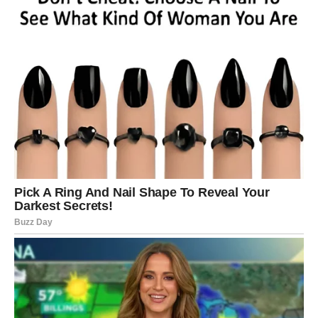
RIBE – Vreme čuda, ljubavi i
isceljenja
Ribe su znak koji veruje i onda kada drugi odustanu. U
prethodnom periodu mnoge Ribe su bile razočarane,
povređene ili umorne od davanja. Međutim, univerzum to
vidi i sada vraća dug.
Fantastične vesti za Ribe dolaze kao
emocionalno
isceljenje
. Nešto što vas je bolelo gubi snagu. Ljubav
dobija novi oblik – nežniji, sigurniji i dublji.
Na finansijskom planu, dolazi olakšanje, dok na
duhovnom planu Ribe osećaju da su ponovo povezane sa
sobom. Intuicija vam je izuzetno jaka – slušajte je.