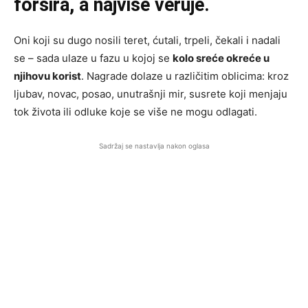
forsira, a najviše veruje.
Oni koji su dugo nosili teret, ćutali, trpeli, čekali i nadali
se – sada ulaze u fazu u kojoj se
kolo sreće okreće u
njihovu korist
. Nagrade dolaze u različitim oblicima: kroz
ljubav, novac, posao, unutrašnji mir, susrete koji menjaju
tok života ili odluke koje se više ne mogu odlagati.
Sadržaj se nastavlja nakon oglasa