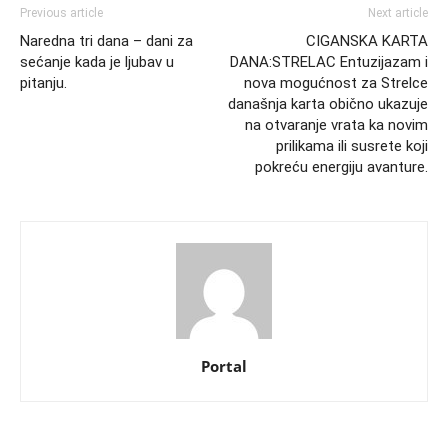
Previous article
Next article
Naredna tri dana – dani za
CIGANSKA KARTA
sećanje kada je ljubav u
DANA:STRELAC Entuzijazam i
pitanju.
nova mogućnost za Strelce
današnja karta obično ukazuje
na otvaranje vrata ka novim
prilikama ili susrete koji
pokreću energiju avanture.
Portal