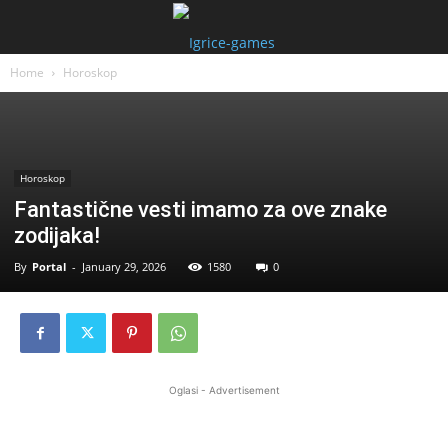
Home
Horoskop
Horoskop
Fantastične vesti imamo za ove znake
zodijaka!
By
Portal
-
January 29, 2026
1580
0
Oglasi - Advertisement