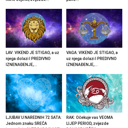
LAV: VIKEND JE STIGAO, a uz
VAGA: VIKEND JE STIGAO, a
njega dolazi I PREDIVNO
uz njega dolazi I PREDIVNO
IZNENAĐENJE,...
IZNENAĐENJE,...
LJUBAV U NAREDNIH 72 SATA:
RAK: Očekuje vas VEOMA
Jednom znaku SREĆA
LIJEP PERIOD, zvijezde