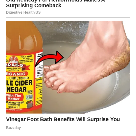
Sada dolazi trenutak kada sudbina kaže: dosta je bilo
tereta. Fantastične vesti za Jarca dolaze kao
karmička
nagrada
. Sve ono što ste strpljivo gradili, sve odluke koje
ste donosili srcem i razumom – sada počinju da se
isplaćuju.
Na poslovnom planu, dolazi stabilnost i priznanje. Možda
ne naglo, ali trajno. U ljubavi, Jarac ulazi u fazu
emocionalne zrelosti – više ne pristajete na polovične
odnose.
Fantastična vest za Jarca jeste spoznaja da više ne mora
da se dokazuje. Vi znate ko ste, a sada to znaju i drugi.
VODOLIJA – Neočekivane
promene koje donose slobodu