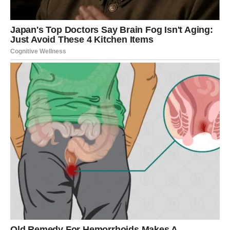
pitali da li ste dovoljno dobri, dovoljno voljeni ili dovoljno
važni, odgovor univerzuma je jasan:
da
. Ljubav dobija
novu dinamiku, a strasti se bude.
Fantastična vest za Lava jeste povratak vere u sopstveni
sjaj. Vi ponovo stojite uspravno, sigurni u sebe.
JARAC – Karmička nagrada za
sve što ste izdržali
Jarčevi su znak koji retko kuka i još ređe traži pomoć. Vi
ste navikli da nosite sve na svojim leđima, čak i kada je
preteško. U prethodnom periodu mnogi Jarčevi su
prolazili kroz
tihe borbe
koje niko nije video.