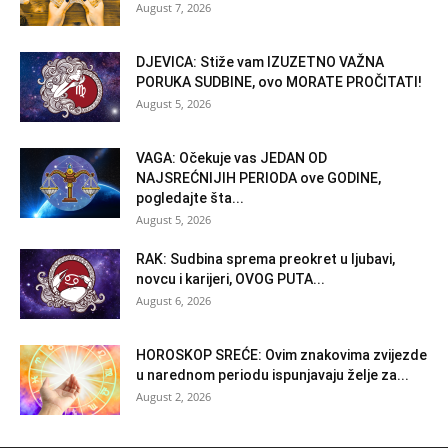
August 7, 2026
DJEVICA: Stiže vam IZUZETNO VAŽNA
PORUKA SUDBINE, ovo MORATE PROČITATI!
August 5, 2026
VAGA: Očekuje vas JEDAN OD
NAJSREĆNIJIH PERIODA ove GODINE,
pogledajte šta...
August 5, 2026
RAK: Sudbina sprema preokret u ljubavi,
novcu i karijeri, OVOG PUTA...
August 6, 2026
HOROSKOP SREĆE: Ovim znakovima zvijezde
u narednom periodu ispunjavaju želje za...
August 2, 2026