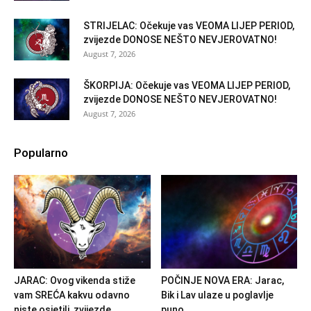
STRIJELAC: Očekuje vas VEOMA LIJEP PERIOD,
zvijezde DONOSE NEŠTO NEVJEROVATNO!
August 7, 2026
ŠKORPIJA: Očekuje vas VEOMA LIJEP PERIOD,
zvijezde DONOSE NEŠTO NEVJEROVATNO!
August 7, 2026
Popularno
JARAC: Ovog vikenda stiže
POČINJE NOVA ERA: Jarac,
vam SREĆA kakvu odavno
Bik i Lav ulaze u poglavlje
niste osjetili, zvijezde...
puno...