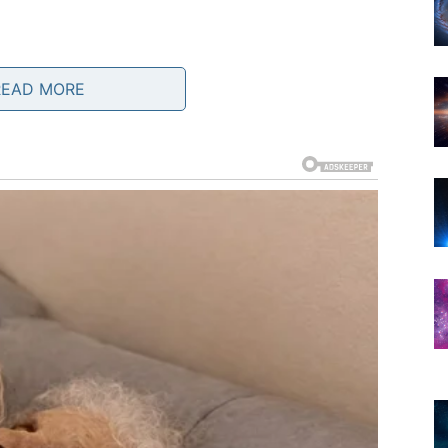
ću i osećaj da ste primećeni. Ovo je karta uspeha,
READ MORE
anas možete osetiti nalet optimizma i snage, kao da
vas gledaju drugačijim očima, a vi imate priliku da
 pokažete ko ste i šta želite.
rnost, stabilnost i unutrašnji mir. Ovo je dan kada
mocijama koje vas drže prizemljenima. Moguće je
ji donosi osećaj olakšanja i pripadnosti. Danas vam je
 spolja, tako i iznutra.
PRAVDA)