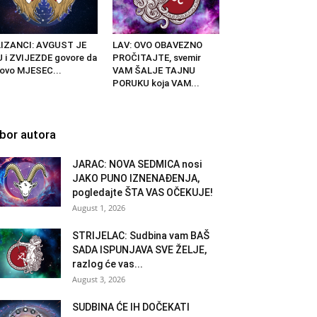
LIZANCI: AVGUST JE
LAV: OVO OBAVEZNO
 i ZVIJEZDE govore da
PROČITAJTE, svemir
 ovo MJESEC...
VAM ŠALJE TAJNU
PORUKU koja VAM...
zbor autora
JARAC: NOVA SEDMICA nosi
JAKO PUNO IZNENAĐENJA,
pogledajte ŠTA VAS OČEKUJE!
August 1, 2026
STRIJELAC: Sudbina vam BAŠ
SADA ISPUNJAVA SVE ŽELJE,
razlog će vas...
August 3, 2026
SUDBINA ĆE IH DOČEKATI