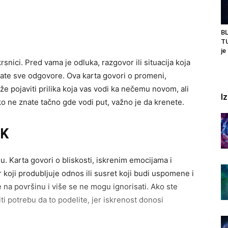
B
TU
je
snici. Pred vama je odluka, razgovor ili situacija koja
emate sve odgovore. Ova karta govori o promeni,
že pojaviti prilika koja vas vodi ka nečemu novom, ali
I
ko ne znate tačno gde vodi put, važno je da krenete.
IK
 Karta govori o bliskosti, iskrenim emocijama i
 koji produbljuje odnos ili susret koji budi uspomene i
 na površinu i više se ne mogu ignorisati. Ako ste
i potrebu da to podelite, jer iskrenost donosi