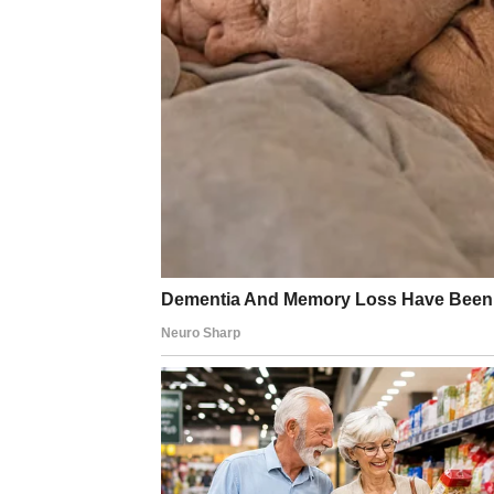
Za Vage, današnji dan nosi energiju ravnotež
razgovor, odluku ili spoznaju. Ovo je dan kad
ćete morati da donesete odluku koja nije la
iskrenost i balans, a nagrada je unutrašnji mi
ŠKORPIJA – KARTA: ZMI
Škorpije danas osećaju intenzivnu energiju
Ova karta upozorava na oprez, ali i na intuic
izaći na videlo, donoseći vam važno saznanj
oslobodite iluzija i krenete dalje jači.
STRELAC – KARTA: ZVE