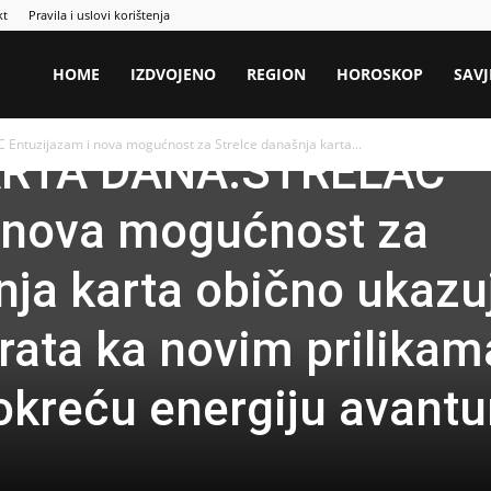
kt
Pravila i uslovi korištenja
HOME
IZDVOJENO
REGION
HOROSKOP
SAVJ
tuzijazam i nova mogućnost za Strelce današnja karta...
RTA DANA:STRELAC
i nova mogućnost za
nja karta obično ukazu
rata ka novim prilikama
okreću energiju avantu