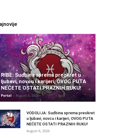
ajnovije
RIBE: Sudbina sprema preokret u
ljubavi, novcu i karijeri, OVOG PUTA
NEĆETE OSTATI PRAZNIH RUKU!
Portal
-
August 6, 2026
VODOLIJA: Sudbina sprema preokret
u ljubavi, novcu i karijeri, OVOG PUTA
NEĆETE OSTATI PRAZNIH RUKU!
August 6, 2026