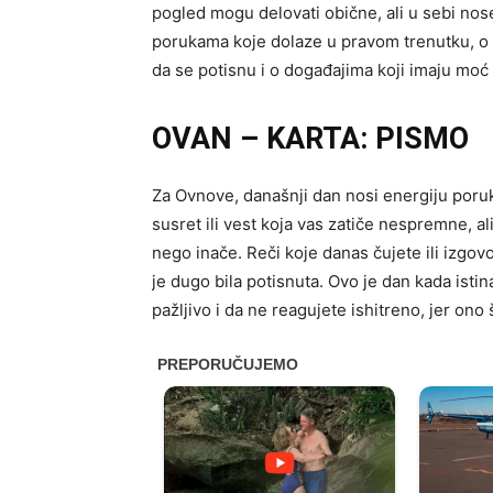
pogled mogu delovati obične, ali u sebi no
porukama koje dolaze u pravom trenutku, o
da se potisnu i o događajima koji imaju moć 
OVAN – KARTA: PISMO
Za Ovnove, današnji dan nosi energiju poruk
susret ili vest koja vas zatiče nespremne, a
nego inače. Reči koje danas čujete ili izgov
je dugo bila potisnuta. Ovo je dan kada isti
pažljivo i da ne reagujete ishitreno, jer on