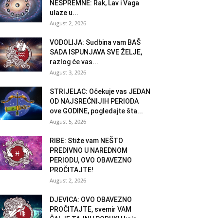
NESPREMNE: Rak, Lav i Vaga
ulaze u...
August 2, 2026
VODOLIJA: Sudbina vam BAŠ
SADA ISPUNJAVA SVE ŽELJE,
razlog će vas...
August 3, 2026
STRIJELAC: Očekuje vas JEDAN
OD NAJSREĆNIJIH PERIODA
ove GODINE, pogledajte šta...
August 5, 2026
RIBE: Stiže vam NEŠTO
PREDIVNO U NAREDNOM
PERIODU, OVO OBAVEZNO
PROČITAJTE!
August 2, 2026
DJEVICA: OVO OBAVEZNO
PROČITAJTE, svemir VAM