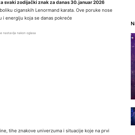
 svaki zodijački znak za danas 30. januar 2026
mboliku ciganskih Lenormand karata. Ove poruke nose
ju i energiju koja se danas pokreće
N
se nastavlja nakon oglasa
e, tihe znakove univerzuma i situacije koje na prvi