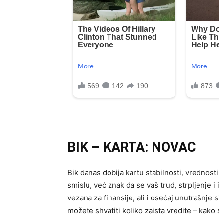
BIK – KARTA: NOVAC
Bik danas dobija kartu stabilnosti, vrednos
smislu, već znak da se vaš trud, strpljenje 
vezana za finansije, ali i osećaj unutrašnje
možete shvatiti koliko zaista vredite – kako