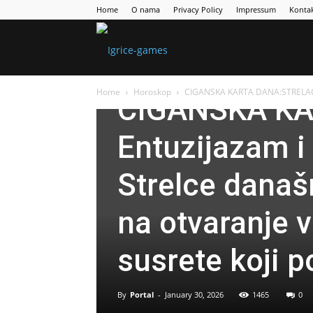
Home
O nama
Privacy Policy
Impressum
Konta
Games
Horoskop
Home
Horoskop
CIGANSKA KARTA DANA:STRELAC En
CIGANSKA KA
Portal
Entuzijazam 
Strelce današ
na otvaranje v
susrete koji p
By
Portal
-
January 30, 2026
1465
0