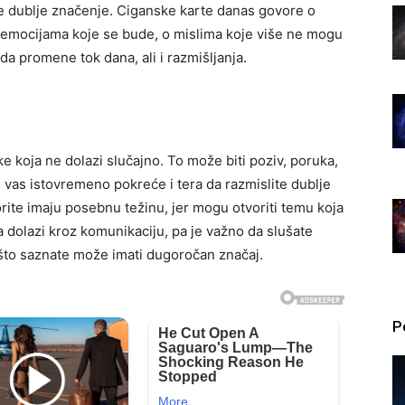
se dublje značenje. Ciganske karte danas govore o
 emocijama koje se bude, o mislima koje više ne mogu
da promene tok dana, ali i razmišljanja.
e koja ne dolazi slučajno. To može biti poziv, poruka,
li vas istovremeno pokreće i tera da razmislite dublje
orite imaju posebnu težinu, jer mogu otvoriti temu koja
na dolazi kroz komunikaciju, pa je važno da slušate
o što saznate može imati dugoročan značaj.
P