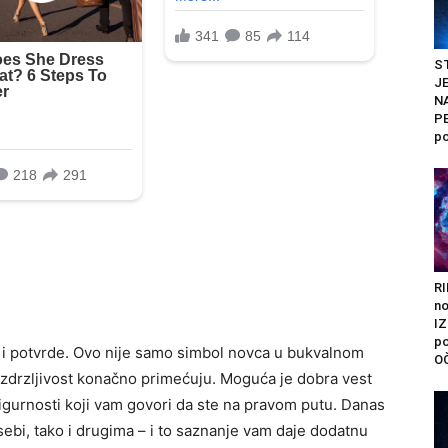
ST
J
N
PE
po
R
n
I
po
ti i potvrde. Ovo nije samo simbol novca u bukvalnom
O
i izdrzljivost konačno primećuju. Moguća je dobra vest
 sigurnosti koji vam govori da ste na pravom putu. Danas
 sebi, tako i drugima – i to saznanje vam daje dodatnu