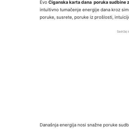
Evo
Ciganska karta dana poruka sudbine za
intuitivno tumačenje energije dana kroz si
poruke, susrete, poruke iz prošlosti, intuici
Sadržaj 
Današnja energija nosi snažne poruke sudbin