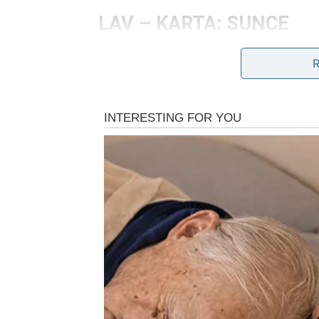
LAV – KARTA: SUNCE
Za Lava, današnji dan donosi svetlost, jasno
samopouzdanja i energije koja vas podiže. D
se stvari konačno slažu u vašu korist. Ljudi 
zablistate bez napora. Iskoristite ovaj dan da
DEVICA – KARTA: KUĆA
Devicama današnja karta donosi fokus na sigu
razmišljate o osnovama – porodici, domu, e
rešavanje porodičnih pitanja ili razgovor ko
važno da se osećate zaštićeno i sigurno, kako
VAGA – KARTA: VAGA (