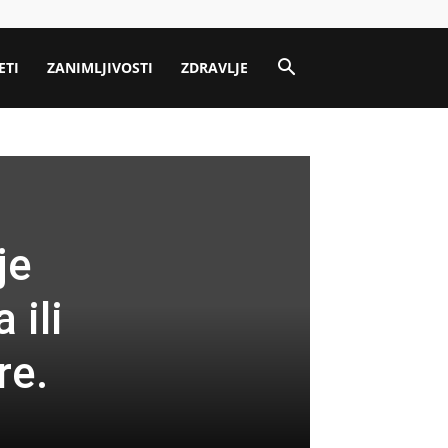
ETI
ZANIMLJIVOSTI
ZDRAVLJE
je
 ili
re.