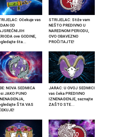
RIJELAC: Očekuje vas
STRIJELAC: Stiže vam
EDAN OD
NEŠTO PREDIVNO U
AJSREĆNIJIH
NAREDNOM PERIODU,
RIODA ove GODINE,
OVO OBAVEZNO
gledajte šta...
PROČITAJTE!
IBE: NOVA SEDMICA
JARAC: U OVOJ SEDMICI
osi JAKO PUNO
vas čeka PREDIVNO
ZNENAĐENJA,
IZNENAĐENJE, saznajte
gledajte ŠTA VAS
ZAŠTO STE...
ČEKUJE!