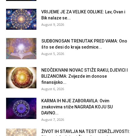
VRIJEME JE ZA VELIKE ODLUKE: Lav, Ovan i
Bik nalaze se...
August 9, 2026
SUDBONOSAN TRENUTAK PRED VAMA: Ono
što se desi do kraja sedmice...
August 5, 2026
NEOČEKIVANI NOVAC STIŽE RAKU, DJEVICI I
BLIZANCIMA: Zvijezde im donose
finansijsko...
August 6, 2026
KARMA IH NIJE ZABORAVILA: Ovim
znakovima stiže NAGRADA KOJU SU
DAVNO...
August 7, 2026
ŽIVOT IH STAVLJA NA TEST IZDRŽLJIVOSTI: