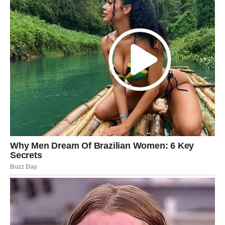
krije važna spoznaja: više ne želite da živite u stalnom
prilagođavanju. Ovo je dan kada učite da kažete „ne“ bez
osećaja krivice i „da“ sebi bez straha da ćete nekoga
razočarati.
Ako osetite potrebu da se povučete, poslušajte je. Kratka
šetnja, boravak u lepom prostoru, razgovor sa osobom
koja vas razume ili čak tišina – sve to vam pomaže da se
vratite u svoj centar
.
DUHOVNA PORUKA DANA ZA
VAGU
Današnji dan vas uči jednoj dubokoj istini:
ravnoteža nije
uvek kompromis
. Ponekad je ravnoteža hrabra odluka da
izaberete sebe, čak i kada to znači da se neko drugi mora