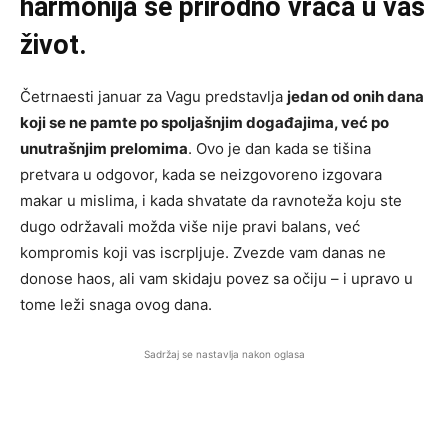
harmonija se prirodno vraća u vaš
život.
Četrnaesti januar za Vagu predstavlja
jedan od onih dana
koji se ne pamte po spoljašnjim događajima, već po
unutrašnjim prelomima
. Ovo je dan kada se tišina
pretvara u odgovor, kada se neizgovoreno izgovara
makar u mislima, i kada shvatate da ravnoteža koju ste
dugo održavali možda više nije pravi balans, već
kompromis koji vas iscrpljuje. Zvezde vam danas ne
donose haos, ali vam skidaju povez sa očiju – i upravo u
tome leži snaga ovog dana.
Sadržaj se nastavlja nakon oglasa