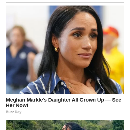
stabilnost u narednom periodu. Zvezde vam poručuju da
finansijska sigurnost počinje onda kada prestanete da
ugađate drugima na sopstvenu štetu.
EMOCIJE I UNUTRAŠNJE
STANJE – povratak sebi
Unutrašnje stanje Vage danas je duboko i introspektivno.
Možete imati osećaj da vam je potreban mir, tišina i
distanca od buke sveta. Ovo nije beg, već
svesna
potreba da se povežete sa sobom
. Danas shvatate koliko
ste dugo balansirali tuđe emocije, dok su vaše ostajale po
strani.
Moguće je da osetite blagu tugu ili umor, ali iza toga se