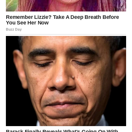
naročito ako pokažete da znate svoju vrednost.
Za Vage koje razmišljaju o promeni posla, pravca ili
projekta, 14. januar donosi
važan uvid
. Možda još nije
vreme za konkretan potez, ali jeste za jasnu odluku u
sebi: šta više ne želite i šta vam je neophodno da biste se
osećali ispunjeno. Ovo je dan kada shvatate da
profesionalni uspeh nema smisla ako dolazi uz stalnu
iscrpljenost.
Ako se bavite kreativnim ili komunikacionim poslom,
danas možete imati snažnu inspiraciju, ali samo ako sebi
dozvolite da radite u skladu sa sopstvenim ritmom, a ne
tuđim očekivanjima.
NOVAC – stabilnost kroz fer