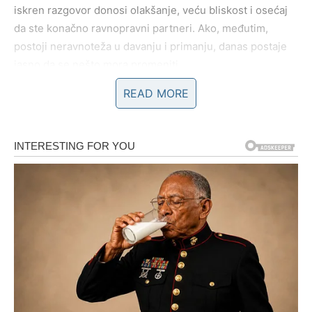
iskren razgovor donosi olakšanje, veću bliskost i osećaj
da ste konačno ravnopravni partneri. Ako, međutim,
postoji neravnoteža u davanju i primanju, danas postaje
jasno da se nešto mora promeniti.
READ MORE
Vaga danas uči važnu lekciju: ljubav ne znači stalno
popuštanje. Ljubav znači uzajamno poštovanje,
razumevanje i prostor za oba partnera. Ako se osećate
nevidljivo ili neshvaćeno, danas dobijate hrabrost da to
priznate – sebi, a možda i drugoj strani.
Slobodne Vage danas prolaze kroz
unutrašnje
razjašnjenje emocija
. Možda shvatate da ste dugo vagali
između prošlosti i budućnosti, između osobe koja vam je
poznata i sigurnosti nepoznatog. Moguće je da se javi
osoba iz prošlosti ili da neko iz vašeg okruženja pokaže
emocije koje do sada niste ozbiljno shvatali. Ipak, danas