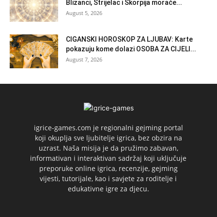
Blizanci, Strijelac i Škorpija moraće...
August 5, 2026
CIGANSKI HOROSKOP ZA LJUBAV: Karte
pokazuju kome dolazi OSOBA ZA CIJELI...
August 7, 2026
igrice-games.com je regionalni gejming portal
koji okuplja sve ljubitelje igrica, bez obzira na
uzrast. Naša misija je da pružimo zabavan,
informativan i interaktivan sadržaj koji uključuje
preporuke online igrica, recenzije, gejming
vijesti, tutorijale, kao i savjete za roditelje i
edukativne igre za djecu.