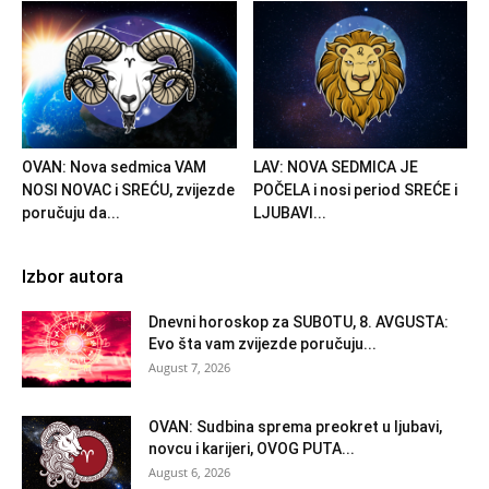
OVAN: Nova sedmica VAM
LAV: NOVA SEDMICA JE
NOSI NOVAC i SREĆU, zvijezde
POČELA i nosi period SREĆE i
poručuju da...
LJUBAVI...
Izbor autora
Dnevni horoskop za SUBOTU, 8. AVGUSTA:
Evo šta vam zvijezde poručuju...
August 7, 2026
OVAN: Sudbina sprema preokret u ljubavi,
novcu i karijeri, OVOG PUTA...
August 6, 2026