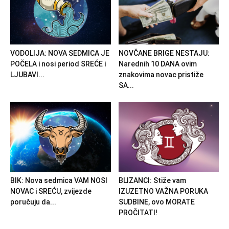
VODOLIJA: NOVA SEDMICA JE
NOVČANE BRIGE NESTAJU:
POČELA i nosi period SREĆE i
Narednih 10 DANA ovim
LJUBAVI...
znakovima novac pristiže
SA...
BIK: Nova sedmica VAM NOSI
BLIZANCI: Stiže vam
NOVAC i SREĆU, zvijezde
IZUZETNO VAŽNA PORUKA
poručuju da...
SUDBINE, ovo MORATE
PROČITATI!