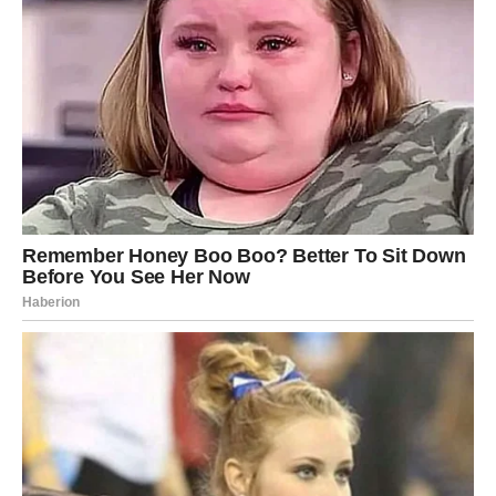
prilagoditi. Kada ste iskreni prema sebi, harmonija se
prirodno vraća u vaš život.
Ne morate danas imati sve odgovore, ali morate biti
spremni da priznate sebi šta vas iscrpljuje, a šta vam
donosi mir. To priznanje je prvi korak ka istinskoj sreći.