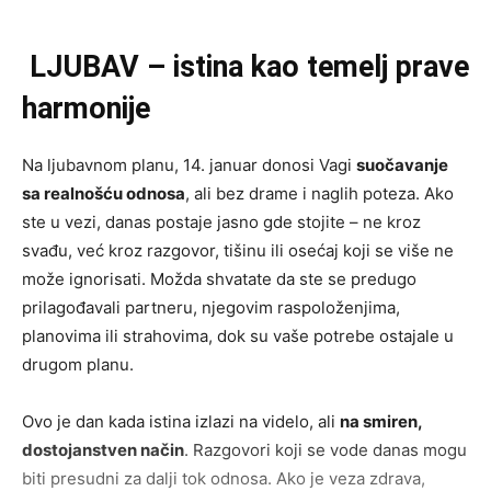
LJUBAV – istina kao temelj prave
harmonije
Na ljubavnom planu, 14. januar donosi Vagi
suočavanje
sa realnošću odnosa
, ali bez drame i naglih poteza. Ako
ste u vezi, danas postaje jasno gde stojite – ne kroz
svađu, već kroz razgovor, tišinu ili osećaj koji se više ne
može ignorisati. Možda shvatate da ste se predugo
prilagođavali partneru, njegovim raspoloženjima,
planovima ili strahovima, dok su vaše potrebe ostajale u
drugom planu.
Ovo je dan kada istina izlazi na videlo, ali
na smiren,
dostojanstven način
. Razgovori koji se vode danas mogu
biti presudni za dalji tok odnosa. Ako je veza zdrava,