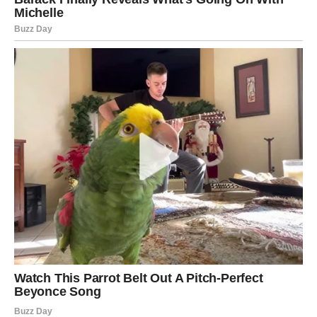
odluke
Finansijski, ovaj dan traži
razumnost, pravednost i
dugoročno razmišljanje
. Vage danas imaju izoštren
osećaj za ravnotežu, pa jasno vidite gde novac odlazi, a
gde se troši bez pravog smisla. Ovo nije dan za rizične
poteze ili impulsivne kupovine, već za planiranje i
reorganizaciju.
Moguće je da razmišljate o zajedničkim finansijama,
porodičnim obavezama ili dogovorima koji zahtevaju fer
podelu. Danas imate hrabrost da kažete šta vam je
prihvatljivo, a šta nije. Ako se pojavi dilema vezana za
novac, važno je da ne donosite odluku iz osećaja krivice
ili obaveze, već iz
osećaja pravde prema sebi
.
Manji, pametni potezi koje danas napravite mogu doneti