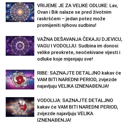
VRIJEME JE ZA VELIKE ODLUKE: Lav,
Ovan i Bik nalaze se pred životnim
raskršćem – jedan potez može
promijeniti njihovu sudbinu!
VAŽNA DEŠAVANJA ČEKAJU DJEVICU,
VAGU I VODOLIJU: Sudbina im donosi
velike preokrete, neočekivane vijesti i
odluke koje mijenjaju sve!
RIBE: SAZNAJTE DETALJNO kakav će
VAM BITI NAREDNI PERIOD, zvijezde
najavljuju VELIKA IZNENAĐENJA!
VODOLIJA: SAZNAJTE DETALJNO
kakav će VAM BITI NAREDNI PERIOD,
zvijezde najavljuju VELIKA
IZNENAĐENJA!