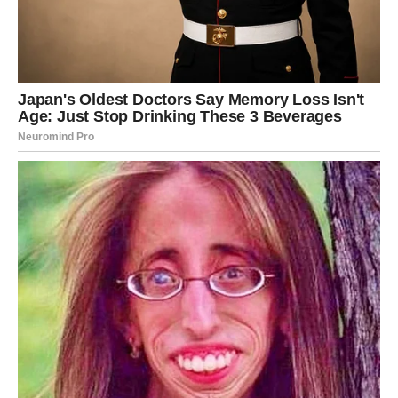
ne donosite konačne odluke – danas
shvatate šta vam
zaista treba u ljubavi
, a to saznanje je neprocenjivo.
POSAO I ODGOVORNOSTI –
vreme je da postavite granice
Na poslovnom planu, 14. januar je dan u kojem Vaga
shvata da
ne može svima biti sve
. Ako ste u prethodnom
periodu preuzimali tuđe obaveze, radili više nego što je
vaš deo ili se trudili da održite mir po cenu sopstvene
energije, danas dolazi trenutak buđenja.
Ovo je odličan dan za razgovore, pregovore i postavljanje
jasnih granica. Ne kroz sukob, već kroz argumente, miran
ton i jasne stavove. Danas vaša reč ima težinu jer dolazi
iz mesta unutrašnje sigurnosti. Kolege i nadređeni mogu
vas posmatrati sa više poštovanja nego što mislite,