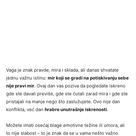
Vaga je znak pravde, mira i sklada, ali danas shvatate
jednu važnu istinu:
mir koji se gradi na potiskivanju sebe
nije pravi mir
. Ovaj dan vas poziva da pogledate iskreno
gde ste davali previše, gde ste ćutali zarad mira i gde ste
pristajali na manje nego što zaslužujete. Ovo nije dan
konflikta, već dan
hrabre unutrašnje iskrenosti
.
Možete imati osećaj blage emotivne težine ili umora, ali
to nije slabost – to je znak da se u vama nešto važno