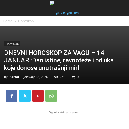
Home
Horoskop
Horoskop
DNEVNI HOROSKOP ZA VAGU – 14.
JANUAR :Dan istine, ravnoteže i odluka
koje donose unutrašnji mir!
By
Portal
-
January 13, 2026
924
0
Oglasi - Advertisement