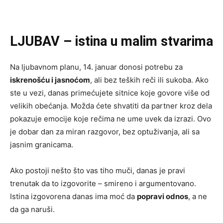
LJUBAV – istina u malim stvarima
Na ljubavnom planu, 14. januar donosi potrebu za
iskrenošću i jasnoćom
, ali bez teških reči ili sukoba. Ako
ste u vezi, danas primećujete sitnice koje govore više od
velikih obećanja. Možda ćete shvatiti da partner kroz dela
pokazuje emocije koje rečima ne ume uvek da izrazi. Ovo
je dobar dan za miran razgovor, bez optuživanja, ali sa
jasnim granicama.
Ako postoji nešto što vas tiho muči, danas je pravi
trenutak da to izgovorite – smireno i argumentovano.
Istina izgovorena danas ima moć da
popravi odnos
, a ne
da ga naruši.