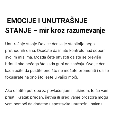
EMOCIJE I UNUTRAŠNJE
STANJE – mir kroz razumevanje
Unutrašnje stanje Device danas je stabilnije nego
prethodnih dana. Osećate da imate kontrolu nad sobom i
svojim mislima. Možda ćete shvatiti da ste se previše
brinuli oko nečega što sada gubi na značaju. Ovo je dan
kada učite da pustite ono što ne možete promeniti i da se
fokusirate na ono što jeste u vašoj moći.
Ako osetite potrebu za povlačenjem ili tišinom, to će vam
prijati. Kratak predah, šetnja ili sređivanje prostora mogu
vam pomoći da dodatno uspostavite unutrašnji balans.