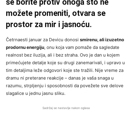
se borite protiv onoga što ne
možete promeniti, otvara se
prostor za mir i jasnoću.
Četrnaesti januar za Devicu donosi
smirenu, ali izuzetno
prodornu energiju
, onu koja vam pomaže da sagledate
realnost bez iluzija, ali i bez straha. Ovo je dan u kojem
primećujete detalje koje su drugi zanemarivali, i upravo u
tim detaljima leže odgovori koje ste tražili. Nije vreme za
dramu ni preterane reakcije – danas je vaša snaga u
razumu, strpljenju i sposobnosti da povežete sve delove
slagalice u jednu jasnu sliku.
Sadržaj se nastavlja nakon oglasa