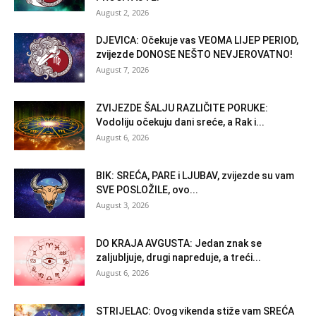
August 2, 2026
DJEVICA: Očekuje vas VEOMA LIJEP PERIOD,
zvijezde DONOSE NEŠTO NEVJEROVATNO!
August 7, 2026
ZVIJEZDE ŠALJU RAZLIČITE PORUKE:
Vodoliju očekuju dani sreće, a Rak i...
August 6, 2026
BIK: SREĆA, PARE i LJUBAV, zvijezde su vam
SVE POSLOŽILE, ovo...
August 3, 2026
DO KRAJA AVGUSTA: Jedan znak se
zaljubljuje, drugi napreduje, a treći...
August 6, 2026
STRIJELAC: Ovog vikenda stiže vam SREĆA