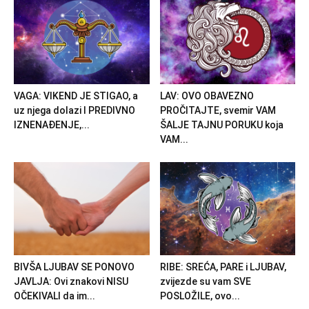
VAGA: VIKEND JE STIGAO, a
LAV: OVO OBAVEZNO
uz njega dolazi I PREDIVNO
PROČITAJTE, svemir VAM
IZNENAĐENJE,...
ŠALJE TAJNU PORUKU koja
VAM...
BIVŠA LJUBAV SE PONOVO
RIBE: SREĆA, PARE i LJUBAV,
JAVLJA: Ovi znakovi NISU
zvijezde su vam SVE
OČEKIVALI da im...
POSLOŽILE, ovo...