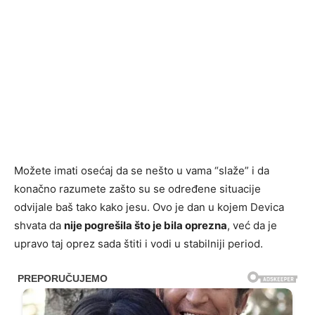
Možete imati osećaj da se nešto u vama “slaže” i da
konačno razumete zašto su se određene situacije
odvijale baš tako kako jesu. Ovo je dan u kojem Devica
shvata da
nije pogrešila što je bila oprezna
, već da je
upravo taj oprez sada štiti i vodi u stabilniji period.