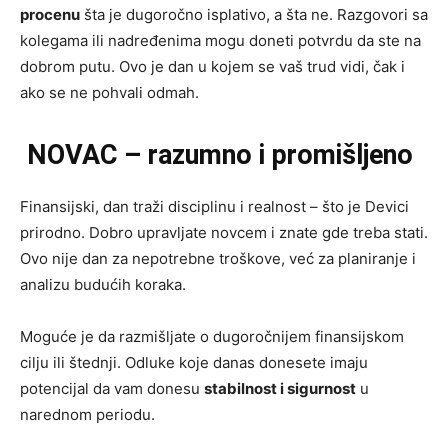
procenu
šta je dugoročno isplativo, a šta ne. Razgovori sa
kolegama ili nadređenima mogu doneti potvrdu da ste na
dobrom putu. Ovo je dan u kojem se vaš trud vidi, čak i
ako se ne pohvali odmah.
NOVAC – razumno i promišljeno
Finansijski, dan traži disciplinu i realnost – što je Devici
prirodno. Dobro upravljate novcem i znate gde treba stati.
Ovo nije dan za nepotrebne troškove, već za planiranje i
analizu budućih koraka.
Moguće je da razmišljate o dugoročnijem finansijskom
cilju ili štednji. Odluke koje danas donesete imaju
potencijal da vam donesu
stabilnost i sigurnost
u
narednom periodu.