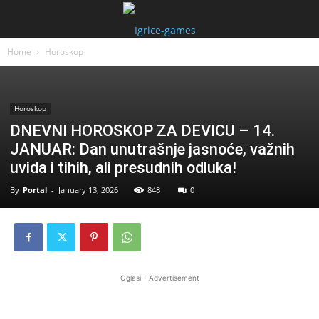
Home
Horoskop
Horoskop
DNEVNI HOROSKOP ZA DEVICU – 14.
JANUAR: Dan unutrašnje jasnoće, važnih
uvida i tihih, ali presudnih odluka!
By
Portal
-
January 13, 2026
848
0
Oglasi - Advertisement