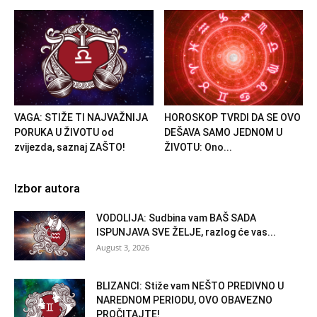
VAGA: STIŽE TI NAJVAŽNIJA
HOROSKOP TVRDI DA SE OVO
PORUKA U ŽIVOTU od
DEŠAVA SAMO JEDNOM U
zvijezda, saznaj ZAŠTO!
ŽIVOTU: Ono...
Izbor autora
VODOLIJA: Sudbina vam BAŠ SADA
ISPUNJAVA SVE ŽELJE, razlog će vas...
August 3, 2026
BLIZANCI: Stiže vam NEŠTO PREDIVNO U
NAREDNOM PERIODU, OVO OBAVEZNO
PROČITAJTE!