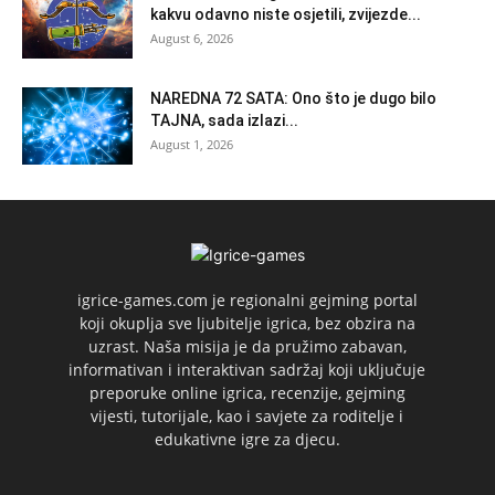
kakvu odavno niste osjetili, zvijezde...
August 6, 2026
NAREDNA 72 SATA: Ono što je dugo bilo
TAJNA, sada izlazi...
August 1, 2026
igrice-games.com je regionalni gejming portal
koji okuplja sve ljubitelje igrica, bez obzira na
uzrast. Naša misija je da pružimo zabavan,
informativan i interaktivan sadržaj koji uključuje
preporuke online igrica, recenzije, gejming
vijesti, tutorijale, kao i savjete za roditelje i
edukativne igre za djecu.