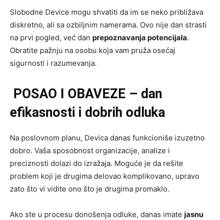
Slobodne Device mogu shvatiti da im se neko približava
diskretno, ali sa ozbiljnim namerama. Ovo nije dan strasti
na prvi pogled, već dan
prepoznavanja potencijala
.
Obratite pažnju na osobu koja vam pruža osećaj
sigurnosti i razumevanja.
POSAO I OBAVEZE – dan
efikasnosti i dobrih odluka
Na poslovnom planu, Devica danas funkcioniše izuzetno
dobro. Vaša sposobnost organizacije, analize i
preciznosti dolazi do izražaja. Moguće je da rešite
problem koji je drugima delovao komplikovano, upravo
zato što vi vidite ono što je drugima promaklo.
Ako ste u procesu donošenja odluke, danas imate
jasnu