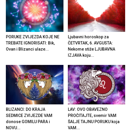
PORUKE ZVIJEZDA KOJE NE
Ljubavni horoskop za
TREBATE IGNORISATI: Bik,
ČETVRTAK, 6. AVGUSTA:
Ovan i Blizanci ulaze...
Nekome stiže LJUBAVNA
IZJAVA koju...
BLIZANCI: DO KRAJA
LAV: OVO OBAVEZNO
SEDMICE ZVIJEZDE VAM
PROČITAJTE, svemir VAM
donose GOMILU PARA i
ŠALJE TAJNU PORUKU koja
NOVU...
VAM...