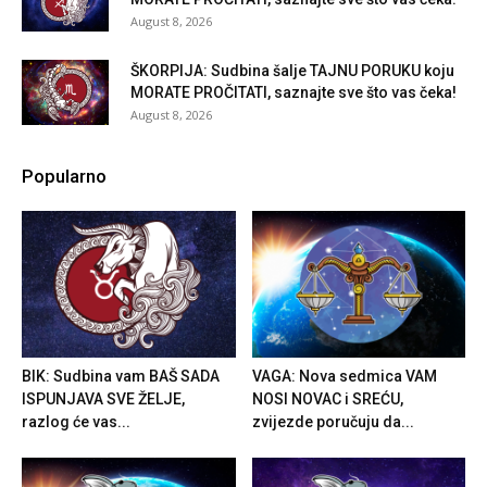
August 8, 2026
ŠKORPIJA: Sudbina šalje TAJNU PORUKU koju
MORATE PROČITATI, saznajte sve što vas čeka!
August 8, 2026
Popularno
BIK: Sudbina vam BAŠ SADA
VAGA: Nova sedmica VAM
ISPUNJAVA SVE ŽELJE,
NOSI NOVAC i SREĆU,
razlog će vas...
zvijezde poručuju da...