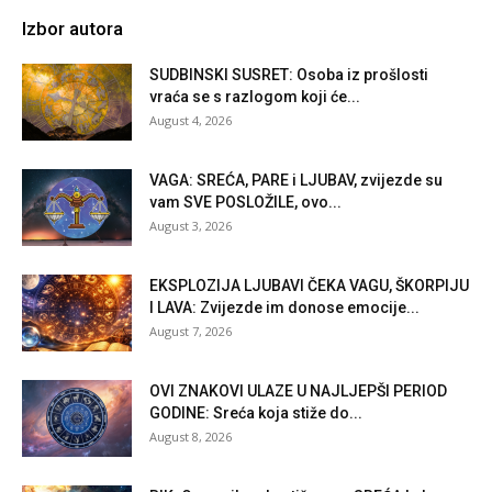
Izbor autora
SUDBINSKI SUSRET: Osoba iz prošlosti
vraća se s razlogom koji će...
August 4, 2026
VAGA: SREĆA, PARE i LJUBAV, zvijezde su
vam SVE POSLOŽILE, ovo...
August 3, 2026
EKSPLOZIJA LJUBAVI ČEKA VAGU, ŠKORPIJU
I LAVA: Zvijezde im donose emocije...
August 7, 2026
OVI ZNAKOVI ULAZE U NAJLJEPŠI PERIOD
GODINE: Sreća koja stiže do...
August 8, 2026