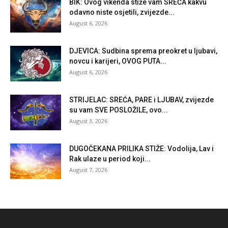
BIK: Ovog vikenda stiže vam SREĆA kakvu
odavno niste osjetili, zvijezde...
August 6, 2026
DJEVICA: Sudbina sprema preokret u ljubavi,
novcu i karijeri, OVOG PUTA...
August 6, 2026
STRIJELAC: SREĆA, PARE i LJUBAV, zvijezde
su vam SVE POSLOŽILE, ovo...
August 3, 2026
DUGOČEKANA PRILIKA STIŽE: Vodolija, Lav i
Rak ulaze u period koji...
August 7, 2026