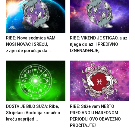
RIBE: Nova sedmica VAM
RIBE: VIKEND JE STIGAO, a uz
NOSI NOVAC i SREĆU,
njega dolazi I PREDIVNO
zvijezde poručuju da...
IZNENAĐENJE,...
DOSTA JE BILO SUZA: Ribe,
RIBE: Stiže vam NEŠTO
Strijelac i Vodolija konačno
PREDIVNO U NAREDNOM
kreću naprijed...
PERIODU, OVO OBAVEZNO
PROČITAJTE!