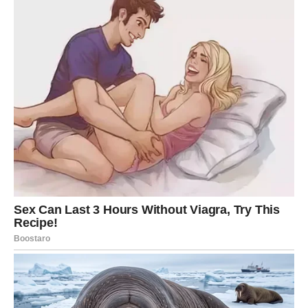
One vam pokazuju da ste spremni za više.
Spremni za uspjeh.
Spremni za obilje.
Spremni za život o kojem ste dugo maštali.
Zato ne dozvolite da vas strah zaustavi kada se pred
vama pojavi prilika koja djeluje prevelika.
Jer upravo ta prilika mogla bi biti početak bogatstva kakvo
niste ni zamišljali.
A zvijezde jasno poručuju – razlog zašto se sve ovo
događa baš vama jeste činjenica da ste svojim trudom,
inteligencijom konačno zaslužili da vam život vrati više