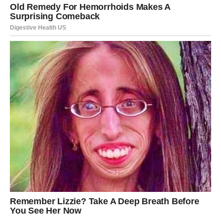
To može biti poslovni saradnik, prijatelj ili neko koga ćete
upoznati sasvim slučajno.
Nemojte podcjenjivati nove kontakte.
Ponekad upravo jedna osoba otvara vrata uspjeha koja su
godinama bila zatvorena.
LJUBAV I NOVAC KONAČNO IDU
ZAJEDNO
Kada se čovjek osjeća sigurnije finansijski, lakše
pronalazi mir i u drugim dijelovima života.
Zbog toga će mnogi Blizanci u narednom periodu osjetiti i
veću emotivnu stabilnost.