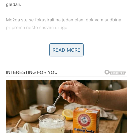
gledali.
Možda ste se fokusirali na jedan plan, dok vam sudbina
priprema nešto sasvim drugo.
Jedan razgovor, jedan susret ili jedna odluka mogli bi
READ MORE
pokrenuti lanac događaja koji će značajno popraviti vašu
finansijsku situaciju.
Zvijezde poručuju da budete otvoreni za nove ideje i
prilike.
Nemojte odbijati ono što na prvi pogled djeluje neobično.
Upravo se tamo krije vaša velika šansa.