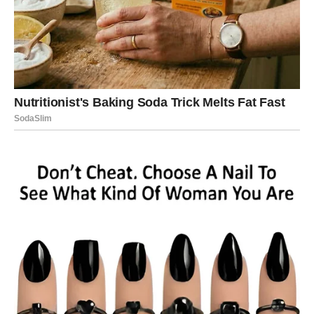
POSAO – DOLAZI VRIJEME DA
ZAB
LISTATE
Na poslovnom planu pred vama su dani tokom kojih ćete
imati priliku pokazati koliko vrijedite.
Ljudi koji su ranije sumnjali u vas mogli bi promijeniti
mišljenje.