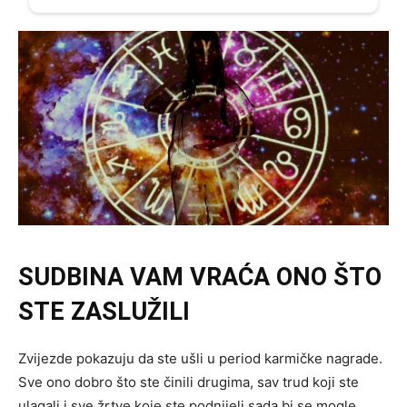
SUDBINA VAM VRAĆA ONO ŠTO
STE ZASLUŽILI
Zvijezde pokazuju da ste ušli u period karmičke nagrade.
Sve ono dobro što ste činili drugima, sav trud koji ste
ulagali i sve žrtve koje ste podnijeli sada bi se mogle