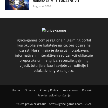
donose GOMILU PARA i NOVU...
August 4, 2026
igrice-games.com je regionalni gejming portal
koji okuplja sve ljubitelje igrica, bez obzira na
uzrast. Naša misija je da pružimo zabavan,
informativan i interaktivan sadržaj koji uključuje
preporuke online igrica, recenzije, gejming
vijesti, tutorijale, kao i savjete za roditelje i
edukativne igre za djecu.
Home
O nama
Privacy Policy
Impressum
Kontakt
Pravila i uslovi korištenja
© Sva prava pridržana - https://igrice-games.com - 2026