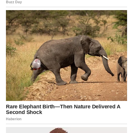
Slobodni Blizanci mogli bi upoznati osobu koja ih
inspiriše da vjeruju u ljepšu budućnost.
Zauzeti će osjetiti kako se odnos sa voljenom osobom
popravlja jer nestaje dio stresa koji ih je dugo
opterećivao.
VRIJEME JE DA POČNETE
VJEROVATI U VELIKE STVARI
Najveća greška koju sada možete napraviti jeste da
sumnjate u sebe.
Zvijezde vam ne šalju prilike bez razloga.