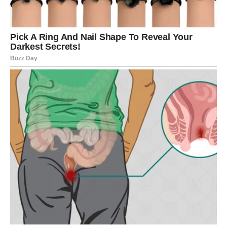
Vaš trud konačno postaje vidljiv.
Mnogi Blizanci mogli bi dobiti priznanje, napredovanje ili
priliku koja će ih dovesti korak bliže finansijskoj
sigurnosti.
Ako razmišljate o pokretanju vlastitog posla ili novom
projektu, zvijezde pokazuju da je pred vama period u
kojem hrabri potezi mogu donijeti velike rezultate.
JEDNA OSOBA IGRA VAŽNU
ULOGU U VAŠOJ SREĆI
U narednom periodu u vaš život ulazi osoba koja bi mogla
imati veoma značajan uticaj na vašu budućnost.