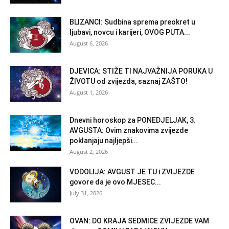
BLIZANCI: Sudbina sprema preokret u
ljubavi, novcu i karijeri, OVOG PUTA...
August 6, 2026
DJEVICA: STIŽE TI NAJVAŽNIJA PORUKA U
ŽIVOTU od zvijezda, saznaj ZAŠTO!
August 1, 2026
Dnevni horoskop za PONEDJELJAK, 3.
AVGUSTA: Ovim znakovima zvijezde
poklanjaju najljepši...
August 2, 2026
VODOLIJA: AVGUST JE TU i ZVIJEZDE
govore da je ovo MJESEC...
July 31, 2026
OVAN: DO KRAJA SEDMICE ZVIJEZDE VAM