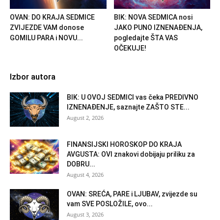
OVAN: DO KRAJA SEDMICE
BIK: NOVA SEDMICA nosi
ZVIJEZDE VAM donose
JAKO PUNO IZNENAĐENJA,
GOMILU PARA i NOVU...
pogledajte ŠTA VAS
OČEKUJE!
Izbor autora
BIK: U OVOJ SEDMICI vas čeka PREDIVNO
IZNENAĐENJE, saznajte ZAŠTO STE...
August 2, 2026
FINANSIJSKI HOROSKOP DO KRAJA
AVGUSTA: OVI znakovi dobijaju priliku za
DOBRU...
August 4, 2026
OVAN: SREĆA, PARE i LJUBAV, zvijezde su
vam SVE POSLOŽILE, ovo...
August 3, 2026