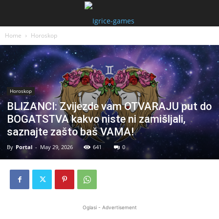
Home
Horoskop
Horoskop
BLIZANCI: Zvijezde vam OTVARAJU put do
BOGATSTVA kakvo niste ni zamišljali,
saznajte zašto baš VAMA!
By
Portal
-
May 29, 2026
641
0
Oglasi - Advertisement