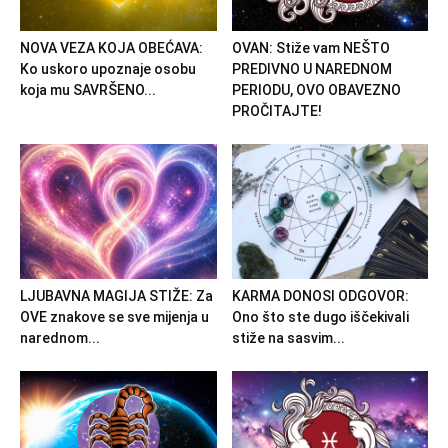
NOVA VEZA KOJA OBEĆAVA:
OVAN: Stiže vam NEŠTO
Ko uskoro upoznaje osobu
PREDIVNO U NAREDNOM
koja mu SAVRŠENO...
PERIODU, OVO OBAVEZNO
PROČITAJTE!
LJUBAVNA MAGIJA STIŽE: Za
KARMA DONOSI ODGOVOR:
OVE znakove se sve mijenja u
Ono što ste dugo iščekivali
narednom...
stiže na sasvim...