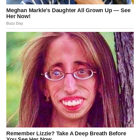
To može biti poslovni saradnik, prijatelj ili neko koga ćete
upoznati sasvim slučajno.
Nemojte podcjenjivati nove kontakte.
Ponekad upravo jedna osoba otvara vrata uspjeha koja su
godinama bila zatvorena.
LJUBAV I NOVAC KONAČNO IDU
ZAJEDNO
Kada se čovjek osjeća sigurnije finansijski, lakše
pronalazi mir i u drugim dijelovima života.
Zbog toga će mnogi Bikovi u narednom periodu osjetiti i