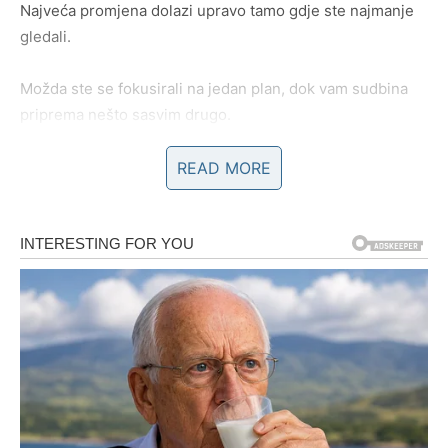
Najveća promjena dolazi upravo tamo gdje ste najmanje
gledali.
Možda ste se fokusirali na jedan plan, dok vam sudbina
priprema nešto sasvim drugo.
Jedan razgovor, jedan susret ili jedna odluka mogli bi
READ MORE
pokrenuti lanac događaja koji će značajno popraviti vašu
finansijsku situaciju.
Zvijezde poručuju da budete otvoreni za nove ideje i
prilike.
Nemojte odbijati ono što na prvi pogled djeluje neobično.
Upravo se tamo krije vaša velika šansa.