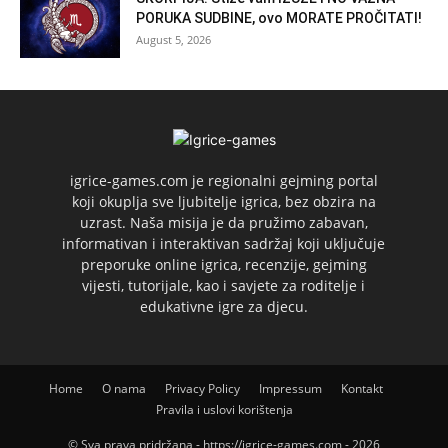
PORUKA SUDBINE, ovo MORATE PROČITATI!
August 5, 2026
igrice-games.com je regionalni gejming portal
koji okuplja sve ljubitelje igrica, bez obzira na
uzrast. Naša misija je da pružimo zabavan,
informativan i interaktivan sadržaj koji uključuje
preporuke online igrica, recenzije, gejming
vijesti, tutorijale, kao i savjete za roditelje i
edukativne igre za djecu.
Home
O nama
Privacy Policy
Impressum
Kontakt
Pravila i uslovi korištenja
© Sva prava pridržana - https://igrice-games.com - 2026