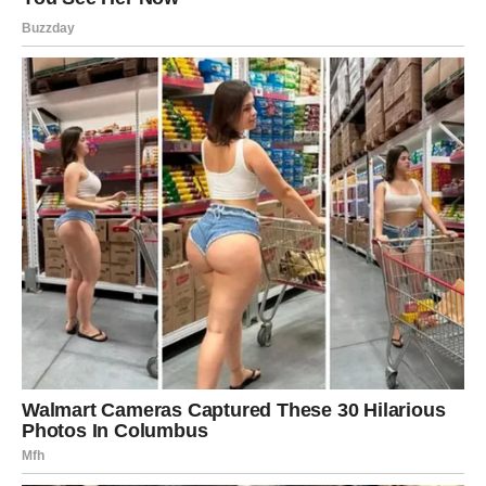
veću emotivnu stabilnost.
Slobodni Bikovi mogli bi upoznati osobu koja ih inspiriše
da vjeruju u ljepšu budućnost.
Zauzeti će osjetiti kako se odnos sa voljenom osobom
popravlja jer nestaje dio stresa koji ih je dugo
opterećivao.
VRIJEME JE DA POČNETE
VJEROVATI U VELIKE STVARI
Najveća greška koju sada možete napraviti jeste da
sumnjate u sebe.
Zvijezde vam ne šalju prilike bez razloga.