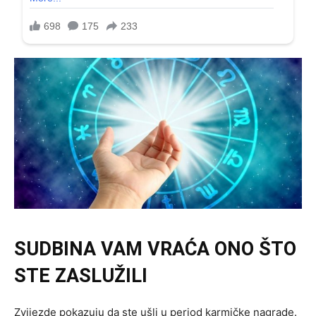
SUDBINA VAM VRAĆA ONO ŠTO
STE ZASLUŽILI
Zvijezde pokazuju da ste ušli u period karmičke nagrade.