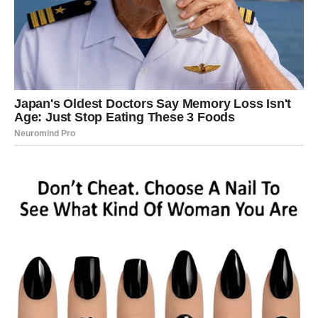
POSAO – DOLAZI VRIJEME DA
ZABLISTATE
Na poslovnom planu pred vama su dani tokom kojih ćete
imati priliku pokazati koliko vrijedite.
Ljudi koji su ranije sumnjali u vas mogli bi promijeniti