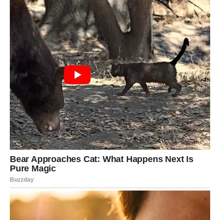
One vam pokazuju da ste spremni za više.
Spremni za uspjeh.
Spremni za obilje.
Spremni za život o kojem ste dugo maštali.
Zato ne dozvolite da vas strah zaustavi kada se pred
vama pojavi prilika koja djeluje prevelika.
Jer upravo ta prilika mogla bi biti početak bogatstva kakvo
niste ni zamišljali.
A zvijezde jasno poručuju – razlog zašto se sve ovo
događa baš vama jeste činjenica da ste svojim trudom,
strpljenjem konačno zaslužili da vam život vrati više nego