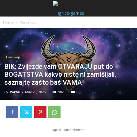
Home
Horoskop
Horoskop
BIK: Zvijezde vam OTVARAJU put do
BOGATSTVA kakvo niste ni zamišljali,
saznajte zašto baš VAMA!
By
Portal
-
May 29, 2026
982
0
Oglasi - Advertisement