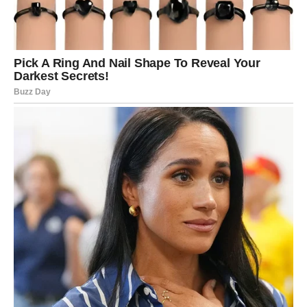
mišljenje.
Vaš trud konačno postaje vidljiv.
Mnogi Bikovi mogli bi dobiti priznanje, napredovanje ili
priliku koja će ih dovesti korak bliže finansijskoj
sigurnosti.
Ako razmišljate o pokretanju vlastitog posla ili novom
projektu, zvijezde pokazuju da je pred vama period u
kojem hrabri potezi mogu donijeti velike rezultate.
JEDNA OSOBA IGRA VAŽNU
ULOGU U VAŠOJ SREĆI
U narednom periodu u vaš život ulazi osoba koja bi mogla
imati veoma značajan uticaj na vašu budućnost.