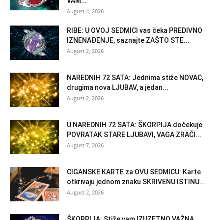
VAM...
August 4, 2026
RIBE: U OVOJ SEDMICI vas čeka PREDIVNO
IZNENAĐENJE, saznajte ZAŠTO STE...
August 2, 2026
NAREDNIH 72 SATA: Jednima stiže NOVAC,
drugima nova LJUBAV, a jedan...
August 2, 2026
U NAREDNIH 72 SATA: ŠKORPIJA dočekuje
POVRATAK STARE LJUBAVI, VAGA ZRAČI...
August 7, 2026
CIGANSKE KARTE za OVU SEDMICU: Karte
otkrivaju jednom znaku SKRIVENU ISTINU...
August 2, 2026
ŠKORPIJA: Stiže vam IZUZETNO VAŽNA