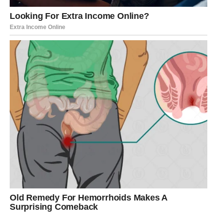
vjerujete.
Vaša intuicija će tokom ovog vikenda biti veoma jaka i
upravo zato slušajte unutrašnji glas.
Ovo je vikend tokom kojeg biste
mogli promijeniti svoju sudbinu
Najvažnije od svega jeste to što vam ovaj vikend donosi
priliku da konačno krenete putem koji će vas učiniti
srećnijima.
Zvijezde vam poručuju da ne čekate više pravi trenutak
jer je on upravo sada pred vama.
Predstoje vam dani tokom kojih biste mogli riješiti
probleme koji vas dugo muče, upoznati važne ljude i