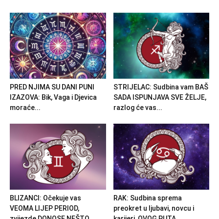
PRED NJIMA SU DANI PUNI
STRIJELAC: Sudbina vam BAŠ
IZAZOVA: Bik, Vaga i Djevica
SADA ISPUNJAVA SVE ŽELJE,
moraće...
razlog će vas...
BLIZANCI: Očekuje vas
RAK: Sudbina sprema
VEOMA LIJEP PERIOD,
preokret u ljubavi, novcu i
zvijezde DONOSE NEŠTO
karijeri, OVOG PUTA...