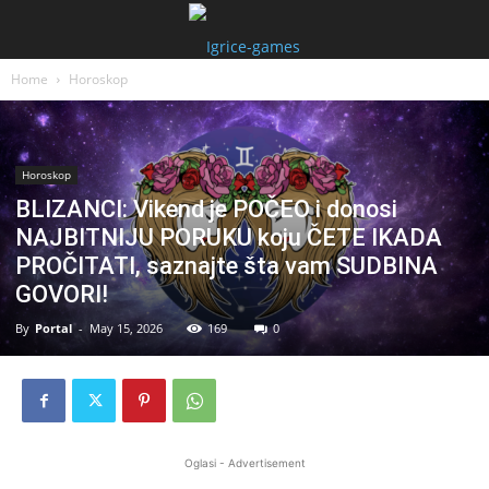
Home
Horoskop
Horoskop
BLIZANCI: Vikend je POČEO i donosi
NAJBITNIJU PORUKU koju ČETE IKADA
PROČITATI, saznajte šta vam SUDBINA
GOVORI!
By
Portal
-
May 15, 2026
169
0
Oglasi - Advertisement