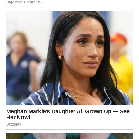
napraviti korak koji će kasnije potpuno promijeniti vaš
život.
Poruka sudbine koju niste smjeli
propustiti
Ne vraćajte se više onome što vas je povrijedilo. Ne
sumnjajte u svoju vrijednost i ne dozvolite da vas
prošlost zaustavi.
Sudbina vam sada otvara vrata mnogo ljepšeg perioda, ali
je potrebno da vjerujete sebi više nego ikada prije.
Ovaj vikend mogao bi biti početak svega onoga o čemu
ste dugo maštali.