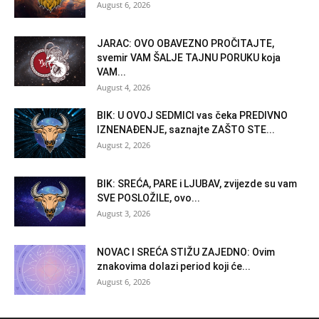
August 6, 2026
JARAC: OVO OBAVEZNO PROČITAJTE,
svemir VAM ŠALJE TAJNU PORUKU koja
VAM...
August 4, 2026
BIK: U OVOJ SEDMICI vas čeka PREDIVNO
IZNENAĐENJE, saznajte ZAŠTO STE...
August 2, 2026
BIK: SREĆA, PARE i LJUBAV, zvijezde su vam
SVE POSLOŽILE, ovo...
August 3, 2026
NOVAC I SREĆA STIŽU ZAJEDNO: Ovim
znakovima dolazi period koji će...
August 6, 2026