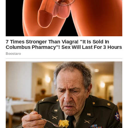
nekoga ko će ih odmah privući energijom i načinom
komunikacije, dok će oni koji su u vezi konačno riješiti
problem koji ih dugo opterećuje.
Zvijezde vam poručuju da slušate svoje srce jer će vam
upravo emocije pokazati pravi put.
Posao i novac počinju dolaziti u
mnogo bolju fazu
Iako ste u prethodnom periodu često imali osjećaj da se
trudite bez pravih rezultata, sada se situacija počinje
mijenjati.
Zvijezde pokazuju da bi tokom narednih dana mogla stići
veoma važna poslovna prilika ili vijest koja će vam vratiti