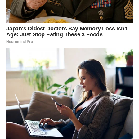
vjeru da dolaze bolji dani.
Mnogi Blizanci će konačno osjetiti olakšanje kada su
finansije u pitanju, a nekima slijedi i prilika za potpuno
novi početak.
Jedna osoba nije potpuno iskrena
prema vama
Iako vam dolazi mnogo lijepih stvari, zvijezde vas
upozoravaju da budete oprezni kada je jedno poznanstvo
u pitanju.
U vašem okruženju postoji osoba koja vam ne govori sve
iskreno i koja pokušava saznati vaše planove. Ne
otkrivajte svakome svoje namjere i pažljivo birajte kome