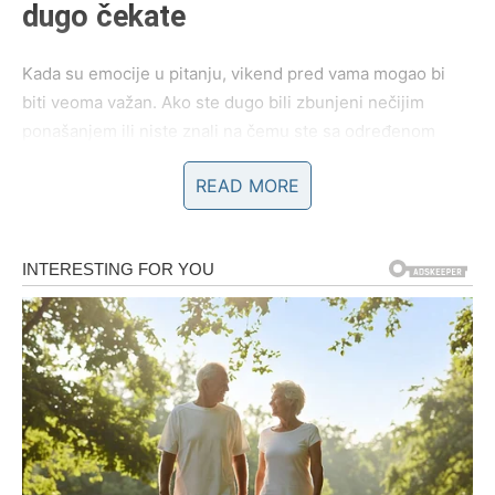
dugo čekate
Kada su emocije u pitanju, vikend pred vama mogao bi
biti veoma važan. Ako ste dugo bili zbunjeni nečijim
ponašanjem ili niste znali na čemu ste sa određenom
osobom, sada dolazi trenutak istine.
READ MORE
Jedna osoba mogla bi vam otvoreno pokazati emocije
koje je dugo skrivala. Slobodni Bikovi mogli bi upoznati
nekoga ko će ih odmah privući iskrenošću i pažnjom, dok
će oni koji su u vezi konačno riješiti problem koji ih dugo
opterećuje.
Zvijezde vam poručuju da slušate svoje srce jer će vam
upravo emocije pokazati pravi put.