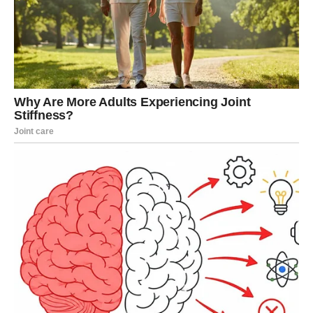
Posao i novac počinju dolaziti u
mnogo bolju fazu
Iako ste u prethodnom periodu često imali osjećaj da se
trudite bez pravih rezultata, sada se situacija počinje
mijenjati.
Zvijezde pokazuju da bi tokom narednih dana mogla stići