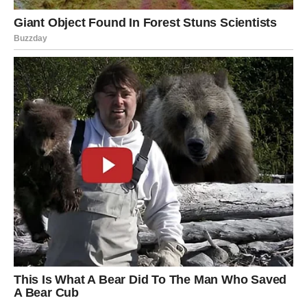
otkrivajte svakome svoje namjere i pažljivo birajte kome
vjerujete.
Vaša intuicija će tokom ovog vikenda biti veoma jaka i
upravo zato slušajte unutrašnji glas.
Ovo je vikend tokom kojeg biste
mogli promijeniti svoju sudbinu
Najvažnije od svega jeste to što vam ovaj vikend donosi
priliku da konačno krenete putem koji će vas učiniti
srećnijima.
Zvijezde vam poručuju da ne čekate više pravi trenutak
jer je on upravo sada pred vama.
Predstoje vam dani tokom kojih biste mogli riješiti