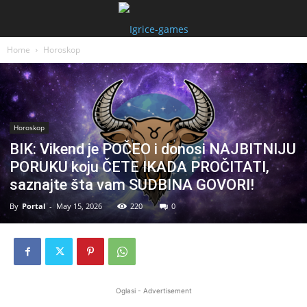
Home
Horoskop
Horoskop
BIK: Vikend je POČEO i donosi NAJBITNIJU
PORUKU koju ČETE IKADA PROČITATI,
saznajte šta vam SUDBINA GOVORI!
By
Portal
-
May 15, 2026
220
0
Oglasi - Advertisement