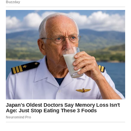
probleme koji vas dugo muče, upoznati važne ljude i
napraviti korak koji će kasnije potpuno promijeniti vaš
život.
Poruka sudbine koju niste smjeli
propustiti
Ne vraćajte se više onome što vas je povrijedilo. Ne
sumnjajte u svoju vrijednost i ne dozvolite da vas
prošlost zaustavi.
Sudbina vam sada otvara vrata mnogo ljepšeg perioda, ali
je potrebno da vjerujete sebi više nego ikada prije.
Ovaj vikend mogao bi biti početak svega onoga o čemu
ste dugo maštali.