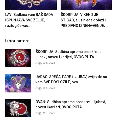
LAV: Sudbina vam BAŠ SADA
ŠKORPIJA: VIKEND JE
ISPUNJAVA SVE ŽELJE,
STIGAO, a uz njega dolazi I
razlog će vas...
PREDIVNO IZNENAĐENJE,...
Izbor autora
ŠKORPIJA: Sudbina sprema preokret u
ljubavi, novcu i karijeri, OVOG PUTA...
August 6, 2026
JARAC: SREĆA, PARE i LJUBAV, zvijezde su
vam SVE POSLOŽILE, ovo...
August 3, 2026
OVAN: Sudbina sprema preokret u ljubavi,
novcu i karijeri, OVOG PUTA...
August 6, 2026