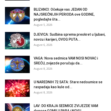
BLIZANCI: Očekuje vas JEDAN OD
NAJSREĆNIJIH PERIODA ove GODINE,
pogledajte šta...
August 5, 2026
DJEVICA: Sudbina sprema preokret u ljubavi,
novcu i karijeri, OVOG PUTA...
August 6, 2026
VAGA: Nova sedmica VAM NOSI NOVAC i
SREĆU, zvijezde poručuju da...
August 8, 2026
U NAREDNIH 72 SATA: Stare nedoumice se
raspadaju kao kule od...
August 8, 2026
LAV: DO KRAJA SEDMICE ZVIJEZDE VAM
donose GOMILU PARA i NOVU...