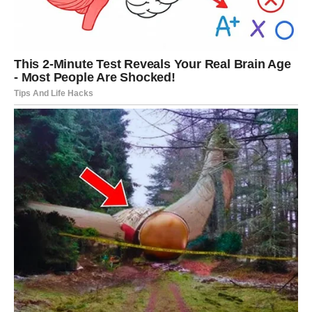
veoma važna poslovna prilika ili vijest koja će vam vratiti
vjeru da dolaze bolji dani.
Mnogi Bikovi će konačno osjetiti olakšanje kada su
finansije u pitanju, a nekima slijedi i prilika za potpuno
novi početak.
Jedna osoba nije iskrena prema
vama
Iako vam dolazi mnogo lijepih stvari, zvijezde vas
upozoravaju da budete oprezni kada je jedno poznanstvo
u pitanju.
U vašem okruženju postoji osoba koja vam ne govori sve
iskreno i koja pokušava saznati vaše planove. Ne