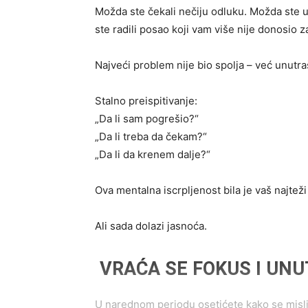
Možda ste čekali nečiju odluku. Možda ste ul
ste radili posao koji vam više nije donosio z
Najveći problem nije bio spolja – već unutraš
Stalno preispitivanje:
„Da li sam pogrešio?“
„Da li treba da čekam?“
„Da li da krenem dalje?“
Ova mentalna iscrpljenost bila je vaš najteži 
Ali sada dolazi jasnoća.
VRAĆA SE FOKUS I UNU
U narednom periodu osetićete kako se misli