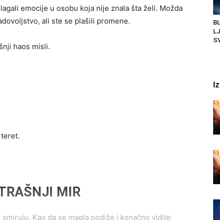
agali emocije u osobu koja nije znala šta želi. Možda
adovoljstvo, ali ste se plašili promene.
BL
LJ
SV
nji haos misli.
I
teret.
TRAŠNJI MIR
 smiruju. Kao da se magla podiže i konačno vidite