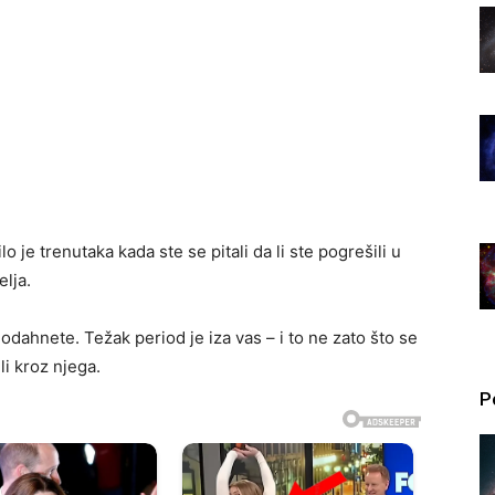
lo je trenutaka kada ste se pitali da li ste pogrešili u
elja.
dahnete. Težak period je iza vas – i to ne zato što se
li kroz njega.
P