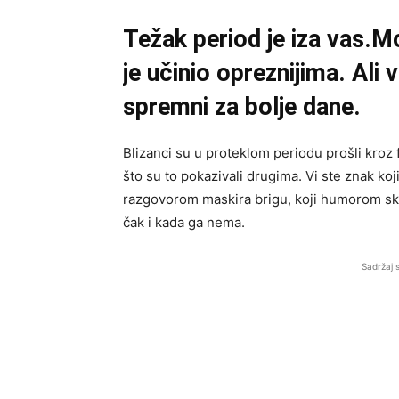
Težak period je iza vas.M
je učinio opreznijima. Ali 
spremni za bolje dane.
Blizanci su u proteklom periodu prošli kroz 
što su to pokazivali drugima. Vi ste znak ko
razgovorom maskira brigu, koji humorom skri
čak i kada ga nema.
Sadržaj 