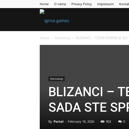
Home
O nama
Privacy Policy
Impressum
Konta
Games
Home
Horoskop
BLIZANCI – TEŽAK PERIOD JE IZA
Portal
Horoskop
BLIZANCI – T
SADA STE SP
By
Portal
-
February 18, 2026
902
0