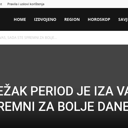
kt
Pravila i uslovi korištenja
HOME
IZDVOJENO
REGION
HOROSKOP
SAVJ
 VAS, SADA STE SPREMNI ZA BOLJE...
EŽAK PERIOD JE IZA V
REMNI ZA BOLJE DANE