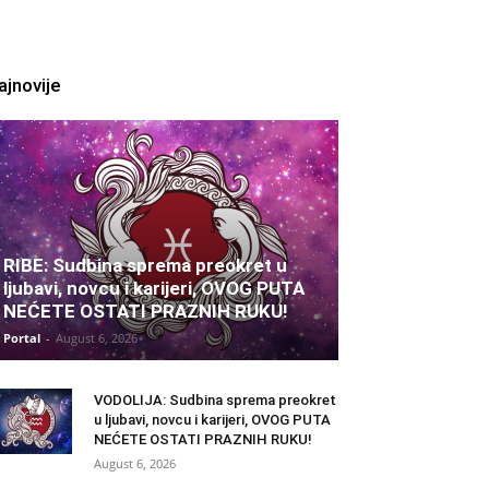
ajnovije
RIBE: Sudbina sprema preokret u
ljubavi, novcu i karijeri, OVOG PUTA
NEĆETE OSTATI PRAZNIH RUKU!
Portal
-
August 6, 2026
VODOLIJA: Sudbina sprema preokret
u ljubavi, novcu i karijeri, OVOG PUTA
NEĆETE OSTATI PRAZNIH RUKU!
August 6, 2026