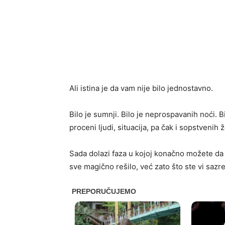
Ali istina je da vam nije bilo jednostavno.
Bilo je sumnji. Bilo je neprospavanih noći. Bi
proceni ljudi, situacija, pa čak i sopstvenih ž
Sada dolazi faza u kojoj konačno možete da o
sve magično rešilo, već zato što ste vi sazre