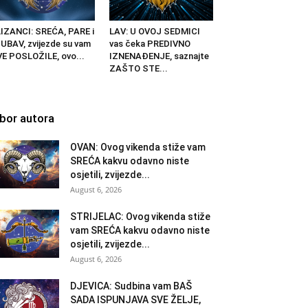
IZANCI: SREĆA, PARE i
LAV: U OVOJ SEDMICI
UBAV, zvijezde su vam
vas čeka PREDIVNO
E POSLOŽILE, ovo...
IZNENAĐENJE, saznajte
ZAŠTO STE...
zbor autora
OVAN: Ovog vikenda stiže vam
SREĆA kakvu odavno niste
osjetili, zvijezde...
August 6, 2026
STRIJELAC: Ovog vikenda stiže
vam SREĆA kakvu odavno niste
osjetili, zvijezde...
August 6, 2026
DJEVICA: Sudbina vam BAŠ
SADA ISPUNJAVA SVE ŽELJE,