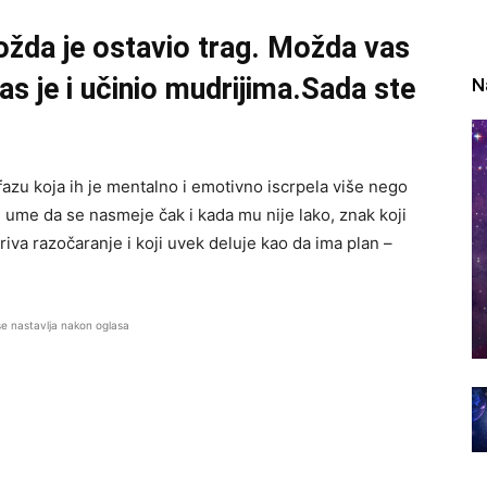
ožda je ostavio trag. Možda vas
vas je i učinio mudrijima.Sada ste
N
fazu koja ih je mentalno i emotivno iscrpela više nego
ji ume da se nasmeje čak i kada mu nije lako, znak koji
va razočaranje i koji uvek deluje kao da ima plan –
se nastavlja nakon oglasa