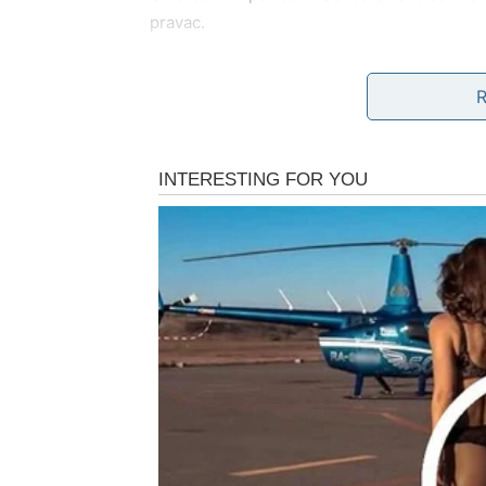
pravac.
Biće lakše donositi odluke. Biće lakše reći „
Blizanci sada ulaze u fazu u kojoj više ne ana
I to je ogromna promena.
LJUBAV – PRESTAJETE
NEJASNOĆOM
Ako ste prošli kroz emotivno razočaranje, sa
Ako je neko bio neodlučan – sada ćete dobit
Ako je odnos bio pun sumnje – sada dolazi i