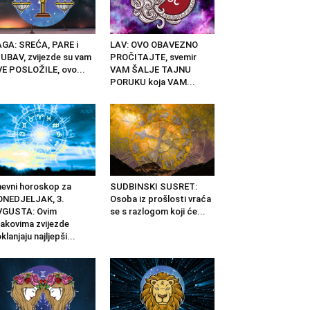
GA: SREĆA, PARE i
LAV: OVO OBAVEZNO
UBAV, zvijezde su vam
PROČITAJTE, svemir
E POSLOŽILE, ovo...
VAM ŠALJE TAJNU
PORUKU koja VAM...
evni horoskop za
SUDBINSKI SUSRET:
ONEDJELJAK, 3.
Osoba iz prošlosti vraća
VGUSTA: Ovim
se s razlogom koji će...
akovima zvijezde
klanjaju najljepši...