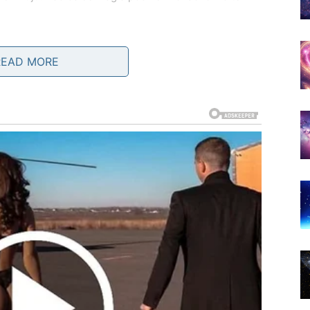
da“ onome što želite i „ne“ onome što vas iscrpljuje.
READ MORE
liziraju svaku sitnicu – već slušaju intuiciju.
 DA SE ZADOVOLJAVATE
da dolazi faza razjašnjenja.
i jasan odgovor.
skren razgovor.