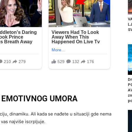
VA
LJ
SV
Dn
P
A
zn
I EMOTIVNOG UMORA
po
ciju, dinamiku. Ali kada se nađete u situaciji gde nema
vas najviše iscrpljuje.