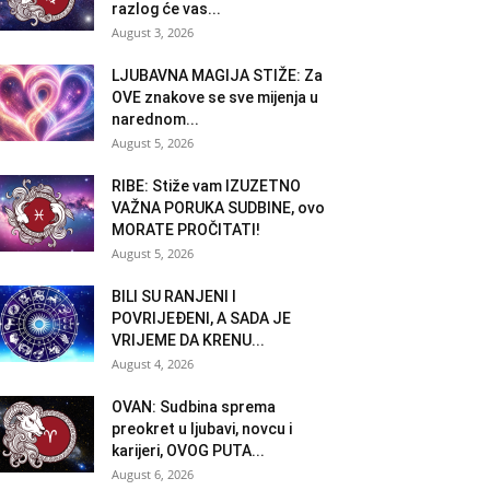
razlog će vas...
August 3, 2026
LJUBAVNA MAGIJA STIŽE: Za
OVE znakove se sve mijenja u
narednom...
August 5, 2026
RIBE: Stiže vam IZUZETNO
VAŽNA PORUKA SUDBINE, ovo
MORATE PROČITATI!
August 5, 2026
BILI SU RANJENI I
POVRIJEĐENI, A SADA JE
VRIJEME DA KRENU...
August 4, 2026
OVAN: Sudbina sprema
preokret u ljubavi, novcu i
karijeri, OVOG PUTA...
August 6, 2026