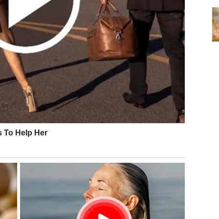
talno stimuliše i sa kojom komunikacija teče prirodno.
osti. Vama je potrebna otvorenost, iskrenost i dinamika.
 nema igrica.
nekim ko nije spreman da ide istim tempom.
OVA ENERGIJA I NOVA
tagnacije. Kao da se trudite, ali bez pravog priznanja