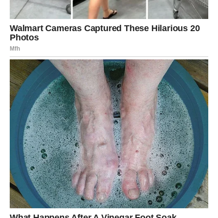
SE ISPLAĆUJE
Bik je znak koji zna da radi, da gradi, da štedi i planira. U
prethodnom periodu možda ste imali osećaj da sav trud
ne daje rezultate koje ste očekivali.
Ali sada dolazi faza stabilizacije.
Moguća je:
nova poslovna ponuda,
povišica ili bonus,
rešavanje dugotrajnog finansijskog pitanja,
ili prilika da investirate u nešto što vam donosi sigurnost.