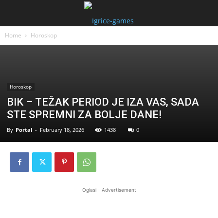
Home
Horoskop
Horoskop
BIK – TEŽAK PERIOD JE IZA VAS, SADA
STE SPREMNI ZA BOLJE DANE!
By
Portal
-
February 18, 2026
1438
0
Oglasi - Advertisement