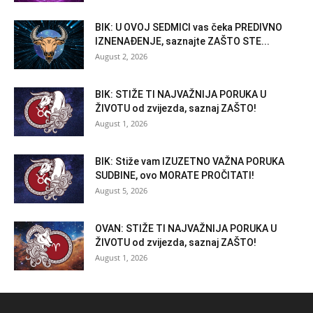
BIK: U OVOJ SEDMICI vas čeka PREDIVNO
IZNENAĐENJE, saznajte ZAŠTO STE...
August 2, 2026
BIK: STIŽE TI NAJVAŽNIJA PORUKA U
ŽIVOTU od zvijezda, saznaj ZAŠTO!
August 1, 2026
BIK: Stiže vam IZUZETNO VAŽNA PORUKA
SUDBINE, ovo MORATE PROČITATI!
August 5, 2026
OVAN: STIŽE TI NAJVAŽNIJA PORUKA U
ŽIVOTU od zvijezda, saznaj ZAŠTO!
August 1, 2026