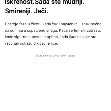
iskrenost.Sada ste mudriji.
Smireniji. Jači.
Postoje faze u životu kada čak i najstabilniji znak počne
da sumnja u sopstvenu snagu. Kada se temelji zatresu,
kada sigurnost postane upitna, kada ljudi na koje ste
računali pokažu drugačije lice.
Sadržaj se nastavlja nakon oglasa