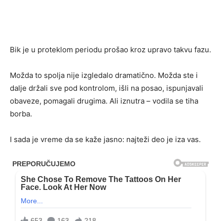
Bik je u proteklom periodu prošao kroz upravo takvu fazu.
Možda to spolja nije izgledalo dramatično. Možda ste i
dalje držali sve pod kontrolom, išli na posao, ispunjavali
obaveze, pomagali drugima. Ali iznutra – vodila se tiha
borba.
I sada je vreme da se kaže jasno: najteži deo je iza vas.