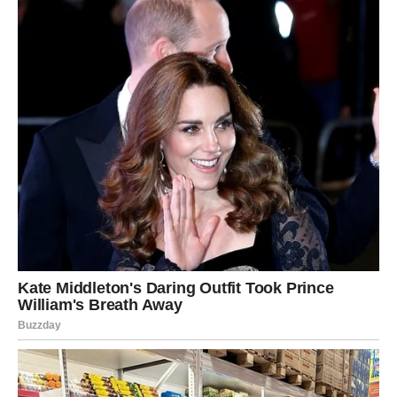
To je znak unutrašnje snage.
Težak period vas je naučio jednoj važnoj lekciji: stabilnost
ne dolazi spolja – ona dolazi iznutra.
ŠTA VAS KONKRETNO
OČEKUJE U NAREDNIM
DANIMA?
Olakšanje vezano za finansije.
Razgovor koji vraća poverenje.
Susret sa osobom koja unosi toplinu i sigurnost.
Osećaj da više ne morate da dokazujete svoju vrednost.