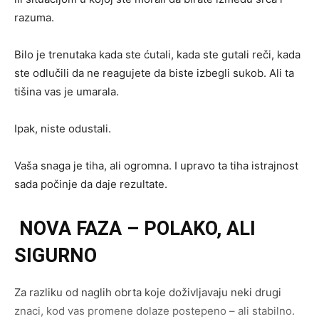
razuma.
Bilo je trenutaka kada ste ćutali, kada ste gutali reči, kada
ste odlučili da ne reagujete da biste izbegli sukob. Ali ta
tišina vas je umarala.
Ipak, niste odustali.
Vaša snaga je tiha, ali ogromna. I upravo ta tiha istrajnost
sada počinje da daje rezultate.
NOVA FAZA – POLAKO, ALI
SIGURNO
Za razliku od naglih obrta koje doživljavaju neki drugi
znaci, kod vas promene dolaze postepeno – ali stabilno.