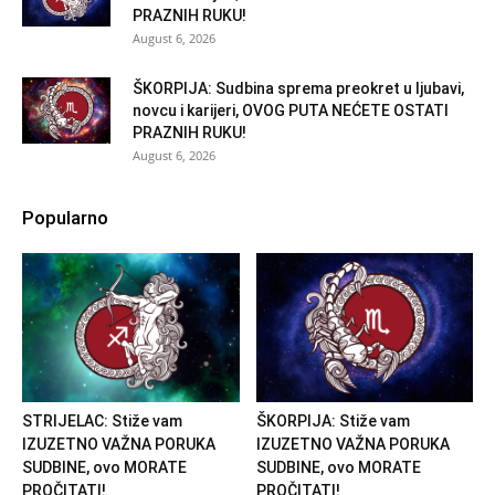
PRAZNIH RUKU!
August 6, 2026
ŠKORPIJA: Sudbina sprema preokret u ljubavi,
novcu i karijeri, OVOG PUTA NEĆETE OSTATI
PRAZNIH RUKU!
August 6, 2026
Popularno
STRIJELAC: Stiže vam
ŠKORPIJA: Stiže vam
IZUZETNO VAŽNA PORUKA
IZUZETNO VAŽNA PORUKA
SUDBINE, ovo MORATE
SUDBINE, ovo MORATE
PROČITATI!
PROČITATI!