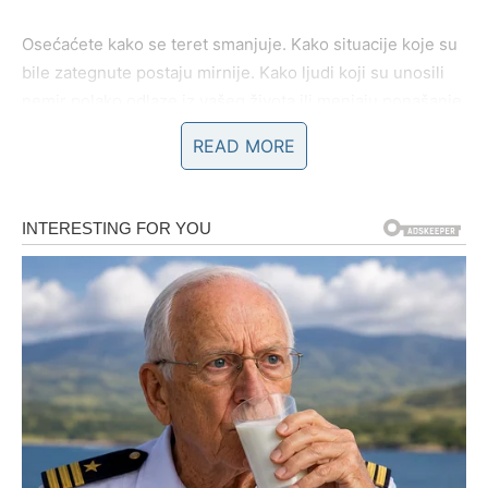
Osećaćete kako se teret smanjuje. Kako situacije koje su
bile zategnute postaju mirnije. Kako ljudi koji su unosili
nemir polako odlaze iz vašeg života ili menjaju ponašanje.
READ MORE
Ovo je period u kome ponovo vraćate osećaj kontrole.
Ne kroz tvrdoglavost – već kroz mudrost.
LJUBAV – VIŠE NE PRISTAJETE
NA POLA
Ako ste prošli kroz emotivno razočaranje, sada dolazi
period u kome više nećete pristajati na nesigurnost.
Bik voli duboko, iskreno i dugoročno. Vi ne tražite