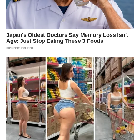
avanturu – vi tražite stabilnost i sigurnost.
U narednom periodu:
Ako ste slobodni – moguće je upoznavanje osobe koja
deli vaše vrednosti. Neko ko ne igra igrice, već jasno
pokazuje nameru.
Ako ste u vezi – dolazi razgovor koji vraća sigurnost i
planove za budućnost.
Ono što je najvažnije jeste da ste emotivno sazreli. Vi
sada znate šta želite – i nećete se zadovoljiti manjim.
POSAO I NOVAC – STRPLJENJE