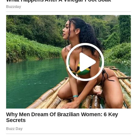
Novac kod vas ne dolazi kroz rizik – već kroz istrajnost. I
upravo ta istrajnost sada donosi nagradu.
UNUTRAŠNJI MIR – NAJVEĆA
POBEDA
Najveća promena kod vas nije spoljašnja.
To je osećaj mira.
Vi više ne reagujete na svaku provokaciju. Vi više ne
pokušavate da spasite situacije koje vas iscrpljuju. Vi
birate da se povučete kada osetite da nešto nije vredno
vaše energije.