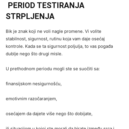
PERIOD TESTIRANJA
STRPLJENJA
Bik je znak koji ne voli nagle promene. Vi volite
stabilnost, sigurnost, rutinu koja vam daje osećaj
kontrole. Kada se ta sigurnost poljulja, to vas pogađa
dublje nego što drugi misle.
U prethodnom periodu mogli ste se suočiti sa:
finansijskom nesigurnošću,
emotivnim razočaranjem,
osećajem da dajete više nego što dobijate,
ili situacijom u kojoj ste morali da birate između srca i