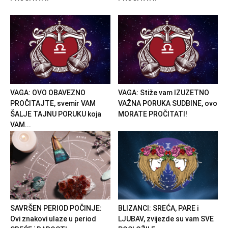
VAGA: OVO OBAVEZNO
VAGA: Stiže vam IZUZETNO
PROČITAJTE, svemir VAM
VAŽNA PORUKA SUDBINE, ovo
ŠALJE TAJNU PORUKU koja
MORATE PROČITATI!
VAM...
SAVRŠEN PERIOD POČINJE:
BLIZANCI: SREĆA, PARE i
Ovi znakovi ulaze u period
LJUBAV, zvijezde su vam SVE