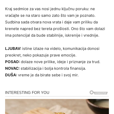
Kraj sedmice za vas nosi jednu ključnu poruku: ne
vraćajte se na staro samo zato što vam je poznato.
Sudbina sada otvara nova vrata i daje vam priliku da
krenete napred bez tereta prošlosti. Ono što vam dolazi
ima potencijal da bude stabilnije, iskrenije i vrednije.
LJUBAV:
istine izlaze na videlo, komunikacija donosi
preokret, neko pokazuje prave emocije.
POSAO:
dolaze nove prilike, ideje i priznanje za trud.
NOVAC:
stabilizacija i bolja kontrola finansija.
DUŠA:
vreme je da birate sebe i svoj mir.