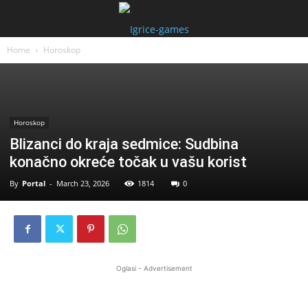
Home
Horoskop
Horoskop
Blizanci do kraja sedmice: Sudbina
konačno okreće točak u vašu korist
By
Portal
-
March 23, 2026
1814
0
Oglasi - Advertisement