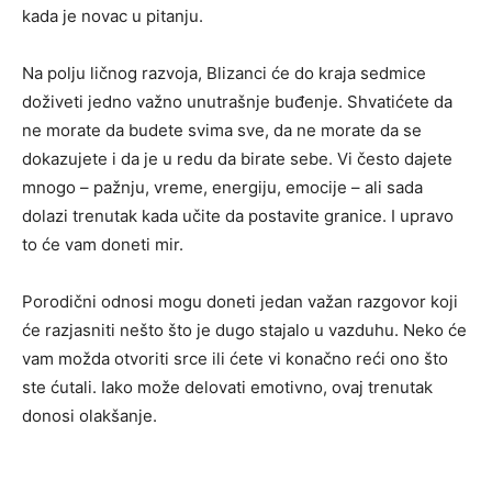
kada je novac u pitanju.
Na polju ličnog razvoja, Blizanci će do kraja sedmice
doživeti jedno važno unutrašnje buđenje. Shvatićete da
ne morate da budete svima sve, da ne morate da se
dokazujete i da je u redu da birate sebe. Vi često dajete
mnogo – pažnju, vreme, energiju, emocije – ali sada
dolazi trenutak kada učite da postavite granice. I upravo
to će vam doneti mir.
Porodični odnosi mogu doneti jedan važan razgovor koji
će razjasniti nešto što je dugo stajalo u vazduhu. Neko će
vam možda otvoriti srce ili ćete vi konačno reći ono što
ste ćutali. Iako može delovati emotivno, ovaj trenutak
donosi olakšanje.