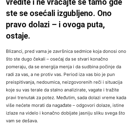
vredite i ne vraćajte se tamo gde
ste se osećali izgubljeno. Ono
pravo dolazi – i ovoga puta,
ostaje.
Blizanci, pred vama je završnica sedmice koja donosi ono
što ste dugo čekali – osećaj da se stvari konačno
pomeraju, da se energija menja i da sudbina počinje da
radi za vas, a ne protiv vas. Period iza vas bio je pun
preispitivanja, nedoumica, neizgovorenih reči i situacija
koje su vas terale da stalno analizirate, vagate i tražite
pravi trenutak za potez. Međutim, sada dolazi vreme kada
više nećete morati da nagađate – odgovori dolaze, istine
izlaze na videlo i konačno dobijate jasniju sliku svega što
vam se dešava.