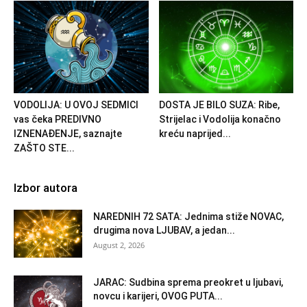
VODOLIJA: U OVOJ SEDMICI
DOSTA JE BILO SUZA: Ribe,
vas čeka PREDIVNO
Strijelac i Vodolija konačno
IZNENAĐENJE, saznajte
kreću naprijed...
ZAŠTO STE...
Izbor autora
NAREDNIH 72 SATA: Jednima stiže NOVAC,
drugima nova LJUBAV, a jedan...
August 2, 2026
JARAC: Sudbina sprema preokret u ljubavi,
novcu i karijeri, OVOG PUTA...