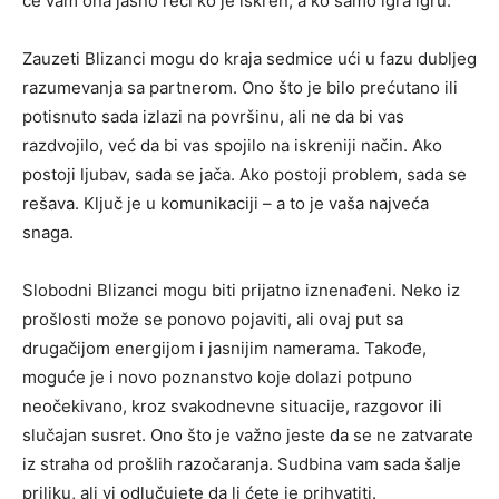
će vam ona jasno reći ko je iskren, a ko samo igra igru.
Zauzeti Blizanci mogu do kraja sedmice ući u fazu dubljeg
razumevanja sa partnerom. Ono što je bilo prećutano ili
potisnuto sada izlazi na površinu, ali ne da bi vas
razdvojilo, već da bi vas spojilo na iskreniji način. Ako
postoji ljubav, sada se jača. Ako postoji problem, sada se
rešava. Ključ je u komunikaciji – a to je vaša najveća
snaga.
Slobodni Blizanci mogu biti prijatno iznenađeni. Neko iz
prošlosti može se ponovo pojaviti, ali ovaj put sa
drugačijom energijom i jasnijim namerama. Takođe,
moguće je i novo poznanstvo koje dolazi potpuno
neočekivano, kroz svakodnevne situacije, razgovor ili
slučajan susret. Ono što je važno jeste da se ne zatvarate
iz straha od prošlih razočaranja. Sudbina vam sada šalje
priliku, ali vi odlučujete da li ćete je prihvatiti.