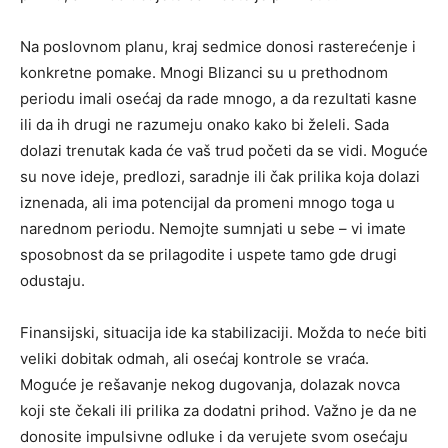
Na poslovnom planu, kraj sedmice donosi rasterećenje i
konkretne pomake. Mnogi Blizanci su u prethodnom
periodu imali osećaj da rade mnogo, a da rezultati kasne
ili da ih drugi ne razumeju onako kako bi želeli. Sada
dolazi trenutak kada će vaš trud početi da se vidi. Moguće
su nove ideje, predlozi, saradnje ili čak prilika koja dolazi
iznenada, ali ima potencijal da promeni mnogo toga u
narednom periodu. Nemojte sumnjati u sebe – vi imate
sposobnost da se prilagodite i uspete tamo gde drugi
odustaju.
Finansijski, situacija ide ka stabilizaciji. Možda to neće biti
veliki dobitak odmah, ali osećaj kontrole se vraća.
Moguće je rešavanje nekog dugovanja, dolazak novca
koji ste čekali ili prilika za dodatni prihod. Važno je da ne
donosite impulsivne odluke i da verujete svom osećaju