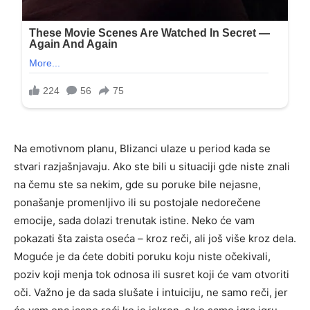
Na emotivnom planu, Blizanci ulaze u period kada se
stvari razjašnjavaju. Ako ste bili u situaciji gde niste znali
na čemu ste sa nekim, gde su poruke bile nejasne,
ponašanje promenljivo ili su postojale nedorečene
emocije, sada dolazi trenutak istine. Neko će vam
pokazati šta zaista oseća – kroz reči, ali još više kroz dela.
Moguće je da ćete dobiti poruku koju niste očekivali,
poziv koji menja tok odnosa ili susret koji će vam otvoriti
oči. Važno je da sada slušate i intuiciju, ne samo reči, jer