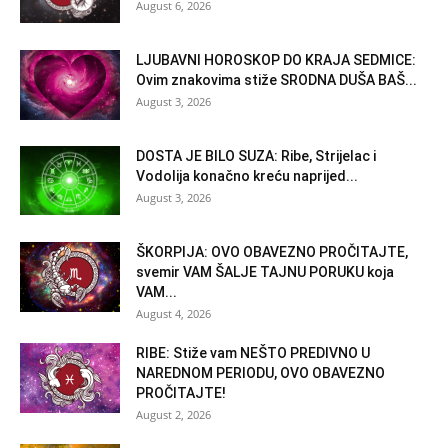
August 6, 2026
LJUBAVNI HOROSKOP DO KRAJA SEDMICE:
Ovim znakovima stiže SRODNA DUŠA BAŠ...
August 3, 2026
DOSTA JE BILO SUZA: Ribe, Strijelac i
Vodolija konačno kreću naprijed...
August 3, 2026
ŠKORPIJA: OVO OBAVEZNO PROČITAJTE,
svemir VAM ŠALJE TAJNU PORUKU koja
VAM...
August 4, 2026
RIBE: Stiže vam NEŠTO PREDIVNO U
NAREDNOM PERIODU, OVO OBAVEZNO
PROČITAJTE!
August 2, 2026