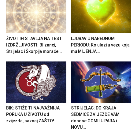
ŽIVOT IH STAVLJA NA TEST
LJUBAV U NAREDNOM
IZDRŽLJIVOSTI: Blizanci,
PERIODU: Ko ulazi u vezu koja
Strijelac i Škorpija moraće...
mu MIJENJA...
BIK: STIŽE TI NAJVAŽNIJA
STRIJELAC: DO KRAJA
PORUKA U ŽIVOTU od
SEDMICE ZVIJEZDE VAM
zvijezda, saznaj ZAŠTO!
donose GOMILU PARA i
NOVU...