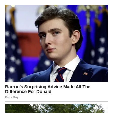
DUŠA:
vreme je da zaštitite svoj mir i ne dajete svima
pristup svom srcu.
Poruka za Bika do kraja sedmice: