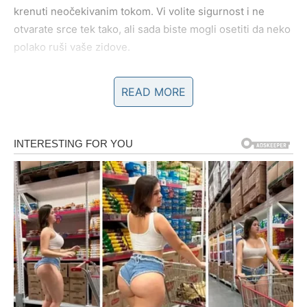
krenuti neočekivanim tokom. Vi volite sigurnost i ne
otvarate srce tek tako, ali sada biste mogli osetiti da neko
polako ruši vaše zidove.
Kada je posao u pitanju, do kraja sedmice dolazi
READ MORE
olakšanje. Mnogi Bikovi su u poslednje vreme imali
osećaj da rade mnogo, a da priznanje kasni. Međutim,
sada stiže trenutak kada će vaš trud početi da bude
primećen. Neko može pohvaliti vaš rad, dati vam podršku,
ponuditi saradnju ili vam otvoriti vrata koja su do skoro
bila zatvorena. Neće sve doći odjednom, ali ono što sada
počinje može biti veoma važno za naredni period.
Posebno je naglašeno da ne sumnjate u svoju vrednost.
Vi često znate koliko vredite, ali vas umori kada to drugi
ne vide odmah. Ipak, do kraja sedmice može se dogoditi
baš ono što vam vraća veru da ništa nije bilo uzalud.