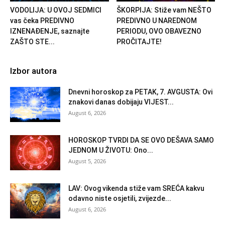
VODOLIJA: U OVOJ SEDMICI
ŠKORPIJA: Stiže vam NEŠTO
vas čeka PREDIVNO
PREDIVNO U NAREDNOM
IZNENAĐENJE, saznajte
PERIODU, OVO OBAVEZNO
ZAŠTO STE...
PROČITAJTE!
Izbor autora
Dnevni horoskop za PETAK, 7. AVGUSTA: Ovi
znakovi danas dobijaju VIJEST...
August 6, 2026
HOROSKOP TVRDI DA SE OVO DEŠAVA SAMO
JEDNOM U ŽIVOTU: Ono...
August 5, 2026
LAV: Ovog vikenda stiže vam SREĆA kakvu
odavno niste osjetili, zvijezde...
August 6, 2026