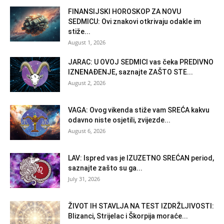
FINANSIJSKI HOROSKOP ZA NOVU
SEDMICU: Ovi znakovi otkrivaju odakle im
stiže...
August 1, 2026
JARAC: U OVOJ SEDMICI vas čeka PREDIVNO
IZNENAĐENJE, saznajte ZAŠTO STE...
August 2, 2026
VAGA: Ovog vikenda stiže vam SREĆA kakvu
odavno niste osjetili, zvijezde...
August 6, 2026
LAV: Ispred vas je IZUZETNO SREĆAN period,
saznajte zašto su ga...
July 31, 2026
ŽIVOT IH STAVLJA NA TEST IZDRŽLJIVOSTI:
Blizanci, Strijelac i Škorpija moraće...