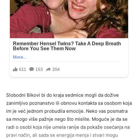
Slobodni Bikovi bi do kraja sedmice mogli da dožive
zanimljivo poznanstvo ili obnovu kontakta sa osobom koja
im je već jednom probudila emocije. Neko vas posmatra
sa mnogo više pažnje nego što mislite. Moguće je da se
radi o osobi koja nije umela ranije da pokaže osećanja na
pravi način, ali sada se energija menja i stvari mogu