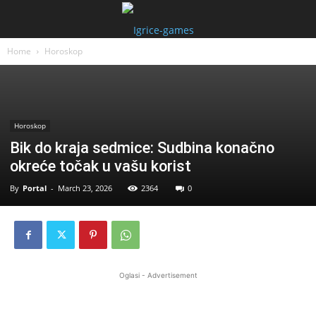
Home
Horoskop
Horoskop
Bik do kraja sedmice: Sudbina konačno
okreće točak u vašu korist
By
Portal
-
March 23, 2026
2364
0
Oglasi - Advertisement