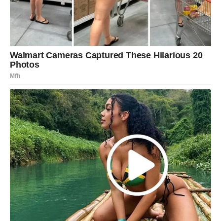
Finansije će biti promenljive, ali stabilnije nego ranije.
Moguć je manji priliv novca, vraćanje duga, neka isplata
koju ste čekali ili pomoć koja dolazi baš onda kada vam je
najpotrebnija. Nije trenutak za impulsivne troškove, ali
jeste dobar period za planiranje, sređivanje obaveza i
vraćanje kontrole nad onim što vam je stvaralo stres. Vi
volite kada imate sigurnost, a do kraja sedmice ćete
polako početi da osećate da tlo pod nogama ponovo
postaje čvrsto.
Na polju porodice i prijateljskih odnosa moguća su dva
važna momenta. Prvi je da ćete shvatiti kome zaista
možete verovati. Drugi je da ćete prestati da nosite tuđe
probleme kao svoje. Bikovi su često oslonac svima, rame
za plakanje, tiha snaga porodice i prijatelja, ali do kraja
sedmice dolazi vreme kada ćete morati malo više misliti
na sebe. To nije sebičnost, to je potreba da sačuvate