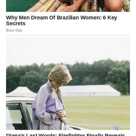
svoju energiju. Ne možete stalno davati sve od sebe
ljudima koji vam to ne vraćaju.
Psihički, kraj sedmice donosi vam jedno veliko
rasterećenje. Kao da ćete skinuti sa sebe deo tereta koji
vas je tiho pritiskao. Možda nećete odmah rešiti sve, ali
ćete osetiti da više niste u istoj energiji kao pre. Bićete
smireniji, mudriji i spremniji da ne reagujete na
provokacije. Neke stvari će vas manje pogađati jer ćete
konačno razumeti da ne zaslužuje svako pristup vašem
miru.
Za Bikove koji prolaze kroz težak period, poruka do kraja
sedmice je jasna: ne odustajte sada. Upravo sada, kada
vam se čini da ste umorni od svega, univerzum polako
namešta situacije u vašu korist. Ne mora sve da
eksplodira od sreće odmah, ali znakovi promene će biti
vidljivi. Jedna vest, jedan razgovor, jedan susret ili jedna