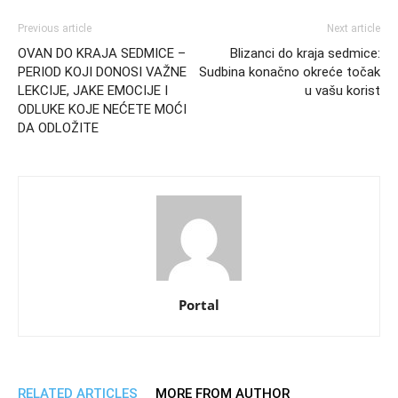
Previous article
Next article
OVAN DO KRAJA SEDMICE –
Blizanci do kraja sedmice:
PERIOD KOJI DONOSI VAŽNE
Sudbina konačno okreće točak
LEKCIJE, JAKE EMOCIJE I
u vašu korist
ODLUKE KOJE NEĆETE MOĆI
DA ODLOŽITE
Portal
RELATED ARTICLES
MORE FROM AUTHOR