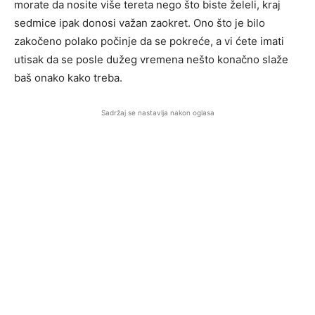
morate da nosite više tereta nego što biste želeli, kraj
sedmice ipak donosi važan zaokret. Ono što je bilo
zakočeno polako počinje da se pokreće, a vi ćete imati
utisak da se posle dužeg vremena nešto konačno slaže
baš onako kako treba.
Sadržaj se nastavlja nakon oglasa