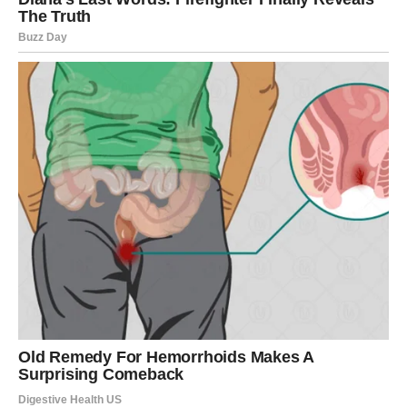
odluka mogu vam pokazati da se točak sreće ipak okreće.
Vaša najveća snaga do kraja sedmice biće strpljenje, ali
ne ono pasivno, već ono mudro. Nećete juriti za onim što
nije vaše. Nećete više gubiti vreme na prazna obećanja.
Nećete trošiti dušu na ljude koji vas ne vide. I baš zato
ćete biti jači nego ikada. Kada Bik prestane da se bori za
pogrešne stvari, tada počinju da mu dolaze one prave.
LJUBAV:
emocije se bude, iskren razgovor menja mnogo,
a nekima sledi poruka koja vraća osmeh.
POSAO:
trud dolazi na naplatu, stiže priznanje ili važna
prilika.
NOVAC:
manja stabilizacija i osećaj da ponovo držite
konce u svojim rukama.