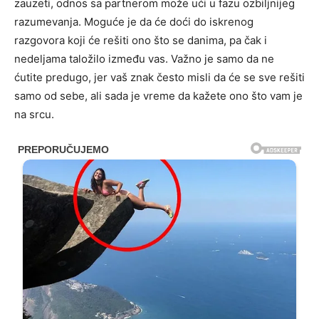
zauzeti, odnos sa partnerom može ući u fazu ozbiljnijeg
razumevanja. Moguće je da će doći do iskrenog
razgovora koji će rešiti ono što se danima, pa čak i
nedeljama taložilo između vas. Važno je samo da ne
ćutite predugo, jer vaš znak često misli da će se sve rešiti
samo od sebe, ali sada je vreme da kažete ono što vam je
na srcu.