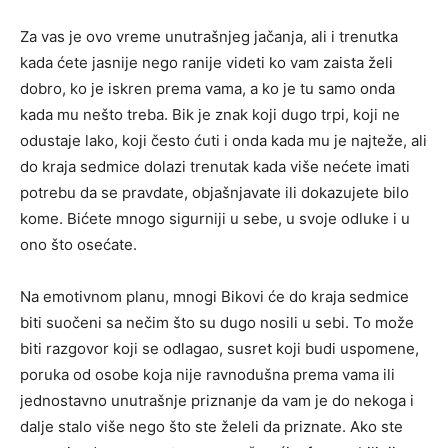
Za vas je ovo vreme unutrašnjeg jačanja, ali i trenutka
kada ćete jasnije nego ranije videti ko vam zaista želi
dobro, ko je iskren prema vama, a ko je tu samo onda
kada mu nešto treba. Bik je znak koji dugo trpi, koji ne
odustaje lako, koji često ćuti i onda kada mu je najteže, ali
do kraja sedmice dolazi trenutak kada više nećete imati
potrebu da se pravdate, objašnjavate ili dokazujete bilo
kome. Bićete mnogo sigurniji u sebe, u svoje odluke i u
ono što osećate.
Na emotivnom planu, mnogi Bikovi će do kraja sedmice
biti suočeni sa nečim što su dugo nosili u sebi. To može
biti razgovor koji se odlagao, susret koji budi uspomene,
poruka od osobe koja nije ravnodušna prema vama ili
jednostavno unutrašnje priznanje da vam je do nekoga i
dalje stalo više nego što ste želeli da priznate. Ako ste