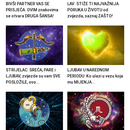
BIVŠI PARTNER VAS SE
LAV: STIŽE TI NAJVAŽNIJA
PRISJEĆA: OVIM znakovima
PORUKA U ŽIVOTU od
se otvara DRUGA ŠANSA!
zvijezda, saznaj ZAŠTO!
STRIJELAC: SREĆA, PARE i
LJUBAV U NAREDNOM
LJUBAV, zvijezde su vam SVE
PERIODU: Ko ulazi u vezu koja
POSLOŽILE, ovo...
mu MIJENJA...