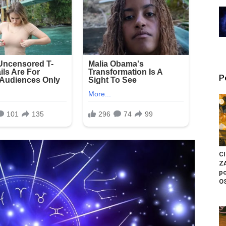
P
C
ZA
po
OS