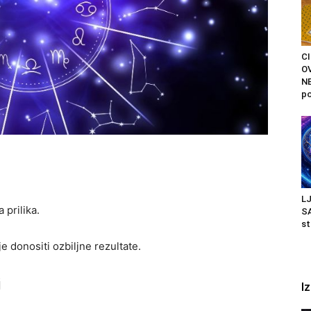
C
O
N
po
L
 prilika.
SA
st
e donositi ozbiljne rezultate.
i
I