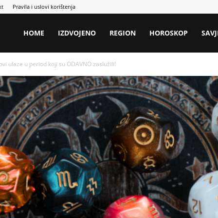
kt
Pravila i uslovi korištenja
HOME
IZDVOJENO
REGION
HOROSKOP
SAVJ
i ulaze u period koji su ODAVNO zaslužili!