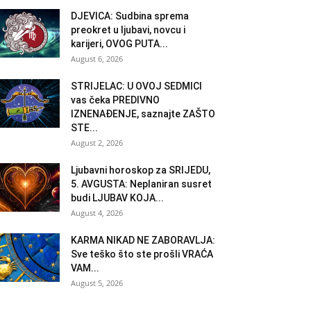
DJEVICA: Sudbina sprema
preokret u ljubavi, novcu i
karijeri, OVOG PUTA...
August 6, 2026
STRIJELAC: U OVOJ SEDMICI
vas čeka PREDIVNO
IZNENAĐENJE, saznajte ZAŠTO
STE...
August 2, 2026
Ljubavni horoskop za SRIJEDU,
5. AVGUSTA: Neplaniran susret
budi LJUBAV KOJA...
August 4, 2026
KARMA NIKAD NE ZABORAVLJA:
Sve teško što ste prošli VRAĆA
VAM...
August 5, 2026