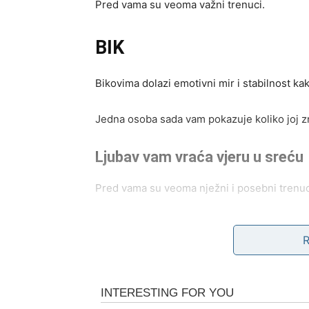
Pred vama su veoma važni trenuci.
BIK
Bikovima dolazi emotivni mir i stabilnost kak
Jedna osoba sada vam pokazuje koliko joj zn
Ljubav vam vraća vjeru u sreću
Pred vama su veoma nježni i posebni trenuc
BLIZANCI
Zvijezde vam donose neočekivane prilike i 
Jedna odluka sada vam može potpuno promije