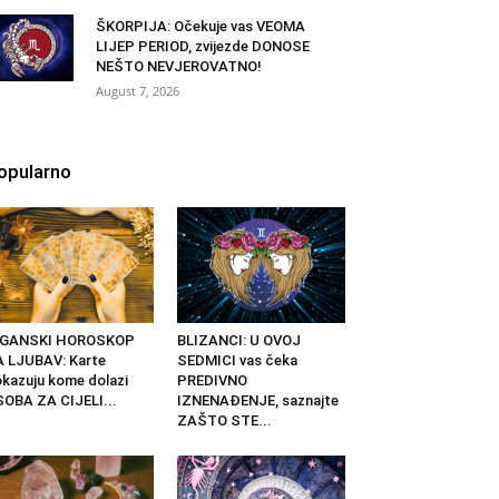
ŠKORPIJA: Očekuje vas VEOMA
LIJEP PERIOD, zvijezde DONOSE
NEŠTO NEVJEROVATNO!
August 7, 2026
opularno
IGANSKI HOROSKOP
BLIZANCI: U OVOJ
 LJUBAV: Karte
SEDMICI vas čeka
kazuju kome dolazi
PREDIVNO
OBA ZA CIJELI...
IZNENAĐENJE, saznajte
ZAŠTO STE...