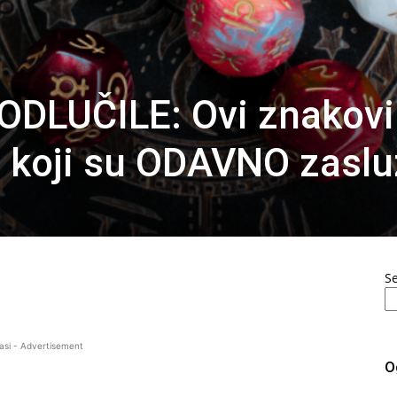
ODLUČILE: Ovi znakovi
 koji su ODAVNO zasluž
S
asi - Advertisement
O