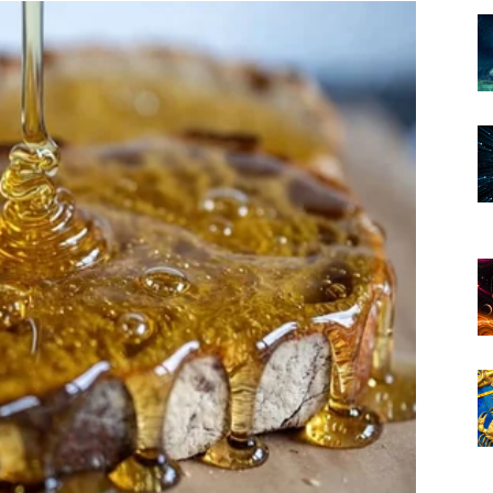
žuju sreću koja dolazi.
zite u period tokom kojeg ćete osjetiti mir, ljubav i