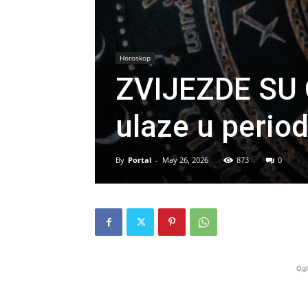
Horoskop
ZVIJEZDE SU 
ulaze u period
By
Portal
-
May 26, 2026
873
0
Ogl