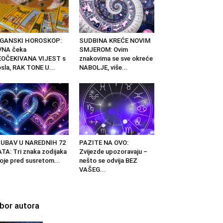
IGANSKI HOROSKOP:
SUDBINA KREĆE NOVIM
VNA čeka
SMJEROM: Ovim
EOČEKIVANA VIJEST s
znakovima se sve okreće
sla, RAK TONE U...
NABOLJE, više...
JUBAV U NAREDNIH 72
PAZITE NA OVO:
TA: Tri znaka zodijaka
Zvijezde upozoravaju –
oje pred susretom...
nešto se odvija BEZ
VAŠEG...
zbor autora