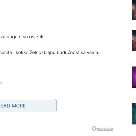
vu dugo nisu osjetili.
ačite i koliko želi ozbiljnu budućnost sa vama.
i.
READ MORE
veoma zanimljive susrete.
niti životni pravac.