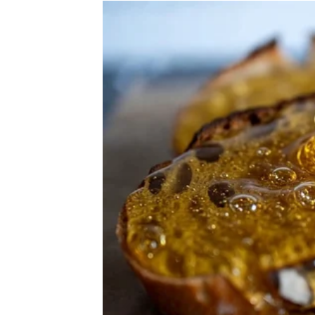
Ništa više neće biti isto
Pred vama su veoma uzbudljivi trenuci.
RAK
Rakovi su među znakovima koji najviše zaslu
Poslije mnogo tuge i razočaranja konačno ula
sigurnost.
Sudbina vam vraća osmijeh
Pred vama su veoma nježni i sretni trenuci.
LAV