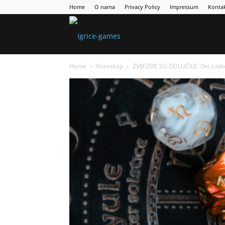
Home
O nama
Privacy Policy
Impressum
Konta
Games
Home
Horoskop
ZVIJEZDE SU ODLUČILE: Ovi znakov
Portal