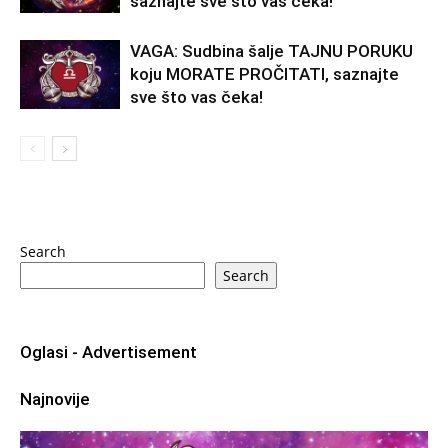
saznajte sve što vas čeka!
VAGA: Sudbina šalje TAJNU PORUKU
koju MORATE PROČITATI, saznajte
sve što vas čeka!
Search
Search
Oglasi - Advertisement
Najnovije