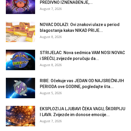
PREDIVNO IZNENAĐENJE,...
August 7, 2026
NOVAC DOLAZI: Ovi znakovi ulaze u period
blagostanja kakav NIKAD PRIJE...
August 8, 2026
STRIJELAC: Nova sedmica VAM NOSI NOVAC
i SREĆU, zvijezde poručuju da...
August 8, 2026
RIBE: Očekuje vas JEDAN OD NAJSREĆNIJIH
PERIODA ove GODINE, pogledajte šta...
August 5, 2026
EKSPLOZIJA LJUBAVI ČEKA VAGU, ŠKORPIJU
I LAVA: Zvijezde im donose emocije...
August 7, 2026