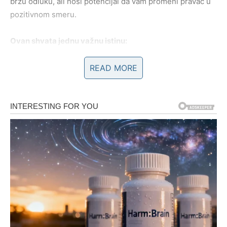
brzu odluku, ali nosi potencijal da vam promeni pravac u
pozitivnom smeru.
Ovan shvata jednu važnu istinu:
kada prestaneš da se boriš protiv toka, sudbina počinje
da radi u tvoju korist.
READ MORE
BIK – iznenađenje koje dolazi tiho,
ali menja sve
Za Bika, zvezde ne donose buru, već
neočekivano
olakšanje
. Ovo je iznenađenje koje ne dolazi sa dramom,
već sa osećajem sigurnosti, stabilnosti i unutrašnjeg
mira. Posle dugog perioda čekanja, strpljenja i tihog
truda, sada dolazi nagrada koja vas podseća da ste
verovali s razlogom.