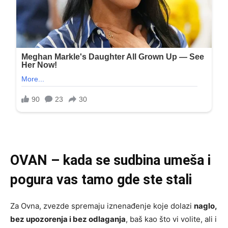
OVAN – kada se sudbina umeša i
pogura vas tamo gde ste stali
Za Ovna, zvezde spremaju iznenađenje koje dolazi
naglo,
bez upozorenja i bez odlaganja
, baš kao što vi volite, ali i