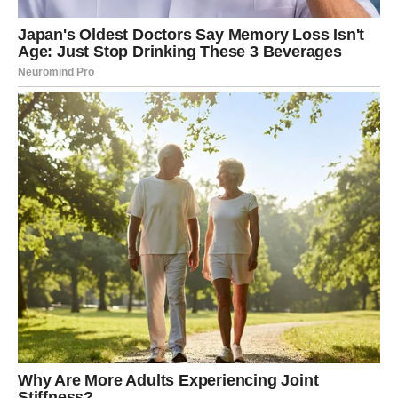
samopouzdanje i greje srce
Za Lava, zvezde spremaju iznenađenje koje ima duboku
vezu sa
srcem, ličnom vrednošću i osećajem da ste
viđeni i priznati
. Nakon perioda kada ste davali više nego
što ste dobijali, sada dolazi trenutak kada vam se vraća
ono što ste nesebično delili – pažnja, ljubav i poštovanje.
Neočekivano priznanje, poziv, susret ili emotivna istina
može vas zateći nespremne, ali će vas podsetiti ko ste i
koliko vredite. Ovo je trenutak kada Lav ponovo oseća
svoju unutrašnju vatru, ali bez potrebe da se dokazuje ili
nadmeće.
Na emotivnom planu, dolazi razgovor ili susret koji menja
dinamiku odnosa. Neko vam pokazuje da vas bira iskreno