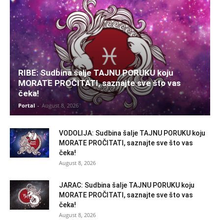
RIBE: Sudbina šalje TAJNU PORUKU koju
MORATE PROČITATI, saznajte sve što vas
čeka!
Portal
-
August 8, 2026
VODOLIJA: Sudbina šalje TAJNU PORUKU koju
MORATE PROČITATI, saznajte sve što vas
čeka!
August 8, 2026
JARAC: Sudbina šalje TAJNU PORUKU koju
MORATE PROČITATI, saznajte sve što vas
čeka!
August 8, 2026