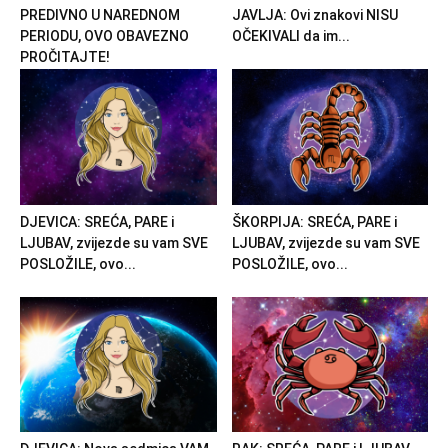
PREDIVNO U NAREDNOM
JAVLJA: Ovi znakovi NISU
PERIODU, OVO OBAVEZNO
OČEKIVALI da im...
PROČITAJTE!
DJEVICA: SREĆA, PARE i
ŠKORPIJA: SREĆA, PARE i
LJUBAV, zvijezde su vam SVE
LJUBAV, zvijezde su vam SVE
POSLOŽILE, ovo...
POSLOŽILE, ovo...