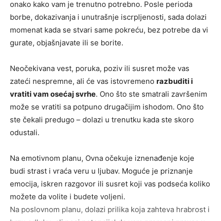
onako kako vam je trenutno potrebno. Posle perioda
borbe, dokazivanja i unutrašnje iscrpljenosti, sada dolazi
momenat kada se stvari same pokreću, bez potrebe da vi
gurate, objašnjavate ili se borite.
Neočekivana vest, poruka, poziv ili susret može vas
zateći nespremne, ali će vas istovremeno
razbuditi i
vratiti vam osećaj svrhe
. Ono što ste smatrali završenim
može se vratiti sa potpuno drugačijim ishodom. Ono što
ste čekali predugo – dolazi u trenutku kada ste skoro
odustali.
Na emotivnom planu, Ovna očekuje iznenađenje koje
budi strast i vraća veru u ljubav. Moguće je priznanje
emocija, iskren razgovor ili susret koji vas podseća koliko
možete da volite i budete voljeni.
Na poslovnom planu, dolazi prilika koja zahteva hrabrost i