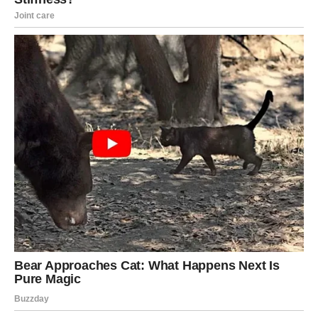
i bez uslova. Ako ste slobodni, moguće je poznanstvo
koje vas osvaja toplinom, iskrenošću i osećajem da
možete biti svoji.
Na poslovnom planu, dolazi prilika da zablistate – možda
ne pred svima, ali pred onima koji su važni za vašu
budućnost.
Poruka zvezda za Lava:
kada prestaneš da tražiš potvrdu, dobiješ je najiskrenije.
RAK – iznenađenje koje leči,
smiruje i vraća veru
Za Raka, zvezde spremaju
emocionalno iznenađenje