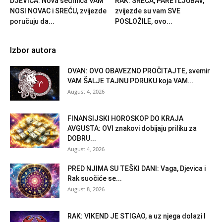
DJEVICA: Nova sedmica VAM
RAK: SREĆA, PARE i LJUBAV,
NOSI NOVAC i SREĆU, zvijezde
zvijezde su vam SVE
poručuju da...
POSLOŽILE, ovo...
Izbor autora
OVAN: OVO OBAVEZNO PROČITAJTE, svemir
VAM ŠALJE TAJNU PORUKU koja VAM...
August 4, 2026
FINANSIJSKI HOROSKOP DO KRAJA
AVGUSTA: OVI znakovi dobijaju priliku za
DOBRU...
August 4, 2026
PRED NJIMA SU TEŠKI DANI: Vaga, Djevica i
Rak suočiće se...
August 8, 2026
RAK: VIKEND JE STIGAO, a uz njega dolazi I