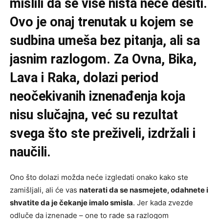
mislili da se više ništa neće desiti.
Ovo je onaj trenutak u kojem se
sudbina umeša bez pitanja, ali sa
jasnim razlogom. Za Ovna, Bika,
Lava i Raka, dolazi period
neočekivanih iznenađenja koja
nisu slučajna, već su rezultat
svega što ste preživeli, izdržali i
naučili.
Ono što dolazi možda neće izgledati onako kako ste
zamišljali, ali će vas
naterati da se nasmejete, odahnete i
shvatite da je čekanje imalo smisla
. Jer kada zvezde
odluče da iznenade – one to rade sa razlogom