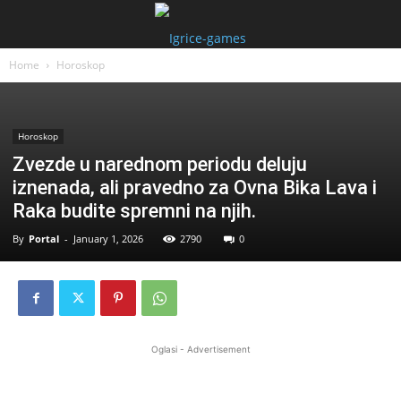
Home
Horoskop
Horoskop
Zvezde u narednom periodu deluju
iznenada, ali pravedno za Ovna Bika Lava i
Raka budite spremni na njih.
By
Portal
-
January 1, 2026
2790
0
Oglasi - Advertisement