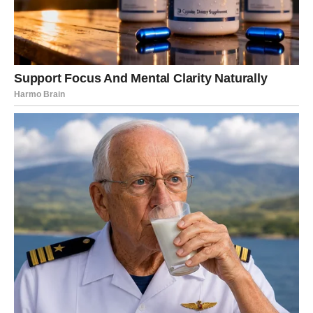
Neočekivana vest može biti vezana za novac, posao,
porodične odnose ili emotivnu stabilnost. Možda dobijate
potvrdu, podršku ili priliku koju niste planirali, ali koja vam
dolazi
tačno u pravom trenutku
. Ovo je period kada se
stvari slažu same od sebe, bez forsiranja.
Na ljubavnom planu, Bik može biti prijatno iznenađen
postupkom voljene osobe – gestom pažnje, iskrenim
rečima ili odlukom koja vam jasno pokazuje da ste važni i
cenjeni. Slobodni Bikovi mogu upoznati nekoga ko ne
donosi nemir, već spokoj, i upravo to će vas najviše
iznenaditi.
Poruka zvezda za Bika:
ono što dolazi u miru – ostaje dugo.
LAV – iznenađenje koje vraća