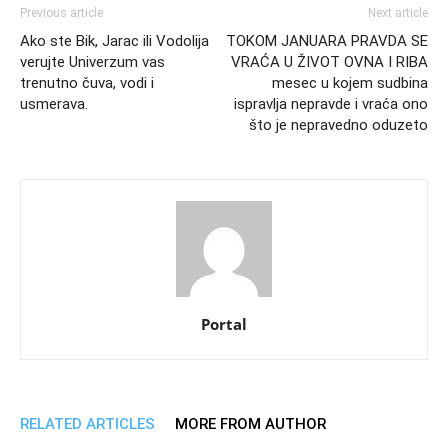
Previous article
Next article
Ako ste Bik, Jarac ili Vodolija
TOKOM JANUARA PRAVDA SE
verujte Univerzum vas
VRAĆA U ŽIVOT OVNA I RIBA
trenutno čuva, vodi i
mesec u kojem sudbina
usmerava.
ispravlja nepravde i vraća ono
što je nepravedno oduzeto
Portal
RELATED ARTICLES
MORE FROM AUTHOR