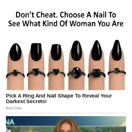
koje dolazi kao melem na dušu. Posle perioda brige,
sumnji i prećutanih osećanja, sada dolazi trenutak kada
se srce smiruje i ponovo oseća sigurno.
Neočekivana vest, razgovor ili susret donosi vam osećaj
da niste sami, da ste viđeni i da su vaše emocije važne.
Ovo može biti vezano za porodicu, ljubav ili odnos koji
vam znači više nego što ste priznali sebi.
Na ljubavnom planu, Rak može doživeti iznenađenje koje
donosi suze radosnice – priznanje, pomirenje ili novo
poznanstvo koje vas umiruje i daje vam osećaj doma. Ako
ste u vezi, odnos se produbljuje kroz iskrenost i bliskost.
Poruka zvezda za Raka:
ono što dolazi – dolazi da te zaštiti i zagrli.