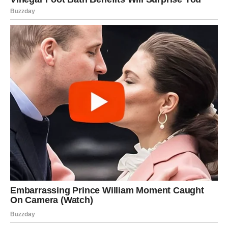
ŠKORPIJA – SUDBINSKI SUSRET
ILI KRAJ PRIČE
Škorpije su na prekretnici. Neko može ući u vaš život i
donijeti snažne emocije, ili ćete konačno zatvoriti
poglavlje koje vas je dugo držalo.
Oba puta vode ka vašem oslobađanju.
STRELAC – LJUBAV KOJA
DOLAZI KADA JE NAJMANJE
OČEKUJETE
Strelčevi mogu doživjeti iznenađenje koje će im
promijeniti pogled na ljubav. Susret koji dolazi može