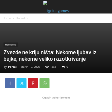
Home
Horoskop
Horoskop
Zvezde ne kriju ništa: Nekome ljubav iz
bajke, nekome veliko razotkrivanje
By
Portal
-
March 19, 2026
1532
0
Oglasi - Advertisement