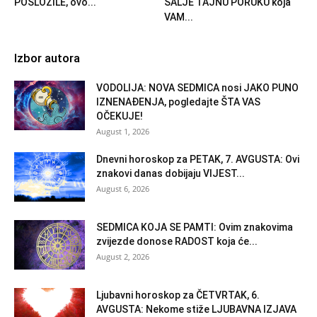
POSLOŽILE, ovo...
ŠALJE TAJNU PORUKU koja
VAM...
Izbor autora
VODOLIJA: NOVA SEDMICA nosi JAKO PUNO
IZNENAĐENJA, pogledajte ŠTA VAS
OČEKUJE!
August 1, 2026
Dnevni horoskop za PETAK, 7. AVGUSTA: Ovi
znakovi danas dobijaju VIJEST...
August 6, 2026
SEDMICA KOJA SE PAMTI: Ovim znakovima
zvijezde donose RADOST koja će...
August 2, 2026
Ljubavni horoskop za ČETVRTAK, 6.
AVGUSTA: Nekome stiže LJUBAVNA IZJAVA