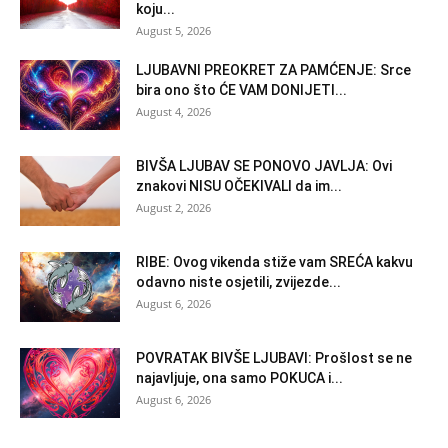
koju...
August 5, 2026
LJUBAVNI PREOKRET ZA PAMĆENJE: Srce
bira ono što ĆE VAM DONIJETI...
August 4, 2026
BIVŠA LJUBAV SE PONOVO JAVLJA: Ovi
znakovi NISU OČEKIVALI da im...
August 2, 2026
RIBE: Ovog vikenda stiže vam SREĆA kakvu
odavno niste osjetili, zvijezde...
August 6, 2026
POVRATAK BIVŠE LJUBAVI: Prošlost se ne
najavljuje, ona samo POKUCA i...
August 6, 2026