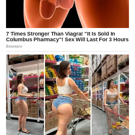
U ljubavi, mogući su trenuci koji će vam djelovati kao
ostvarenje sna. Neko dolazi ili ostaje – ali ovaj put
iskreno.
LAV – IZMEĐU ILUZIJE I
STVARNOSTI
Lavovi će morati da pogledaju istini u oči. Nešto što je
izgledalo savršeno može pokazati svoju drugu stranu.
Ali to nije kraj – to je početak nečega realnijeg i
stabilnijeg.
DEVICA – NAGRADA KOJA
DOLAZI TIHO