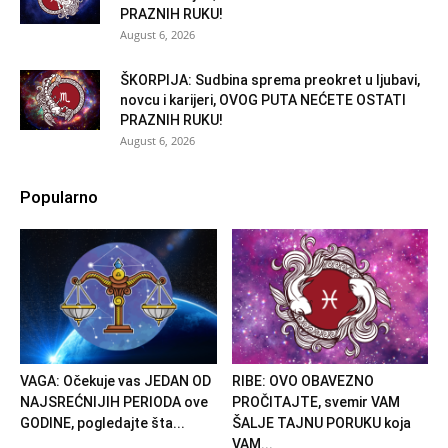
PRAZNIH RUKU!
August 6, 2026
ŠKORPIJA: Sudbina sprema preokret u ljubavi,
novcu i karijeri, OVOG PUTA NEĆETE OSTATI
PRAZNIH RUKU!
August 6, 2026
Popularno
VAGA: Očekuje vas JEDAN OD
RIBE: OVO OBAVEZNO
NAJSREĆNIJIH PERIODA ove
PROČITAJTE, svemir VAM
GODINE, pogledajte šta...
ŠALJE TAJNU PORUKU koja
VAM...