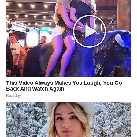
Vodolije osjećaju potrebu da se oslobode svega što ih
sputava. Možda ćete napraviti rez, ali taj rez donosi mir.
U ljubavi, dolazi jasnoća – i ona vam donosi novu snagu.
RIBE – LJUBAV KOJA DJELUJE
KAO SUDBINA
Ribe su među znakovima kojima ovi dani donose
najljepše trenutke. Neko može ući u vaš život i probuditi
emocije koje ste dugo čekali.
Ovo nije prolazno – ovo je nešto što ima dubinu.