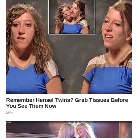
djelovati slučajno, ali nosi dublju poruku.
Ovo su dani kada se srce ponovo budi.
JARAC – ISTINA KOJA DONOSI
MIR
Jarčevi konačno dolaze do jasnoće. Shvatićete šta želite i
šta zaslužujete.
U ljubavi, više nema kompromisa – birate ono što vam
donosi stabilnost i poštovanje.
VODOLIJA – PREOKRET KOJI
DONOSI SLOBODU