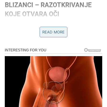
BLIZANCI – RAZOTKRIVANJE
KOJE OTVARA OČI
Blizanci će tokom ovih dana vidjeti stvari jasnije nego
READ MORE
ikada. Nešto što ste možda ignorisali sada dolazi pred vas
bez mogućnosti da ga zaobiđete.
Možda ćete shvatiti istinu o nekoj osobi ili odnosu. I iako
to može biti teško, to je korak ka vašem unutrašnjem
miru.
RAK – LJUBAV KOJA LIJEČI
Rakovi su među onima kojima zvezde donose najljepšu
energiju. Poslije svega što ste prošli, sada dolazi period u
kojem se srce smiruje.