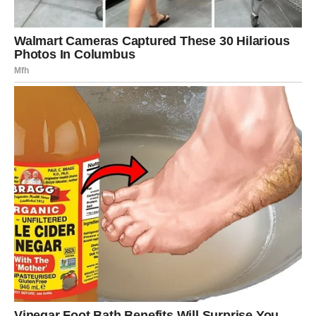
Device ulaze u period kada im život vraća ono što su
davale. Moguće je novo poznanstvo ili produbljenje
postojećeg odnosa.
Ljubav dolazi bez drame – ali sa dubinom i iskrenošću.
VAGA – SRCE VIŠE NE MOŽE DA
ČEKA
Vage dolaze do tačke kada više ne mogu da balansiraju
između onoga što žele i onoga što imaju.
Istina izlazi na videlo – i donosi odluku koja će vam
promijeniti emotivni život.