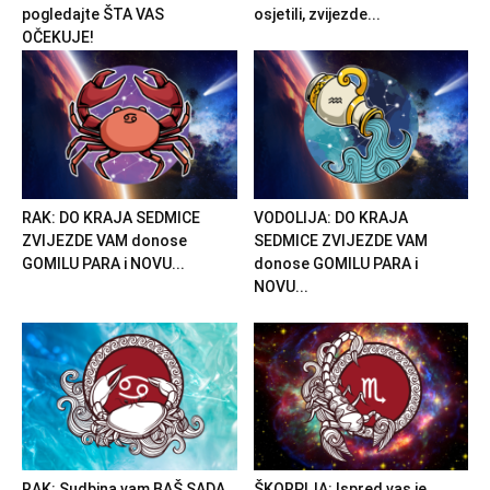
pogledajte ŠTA VAS
osjetili, zvijezde...
OČEKUJE!
RAK: DO KRAJA SEDMICE
VODOLIJA: DO KRAJA
ZVIJEZDE VAM donose
SEDMICE ZVIJEZDE VAM
GOMILU PARA i NOVU...
donose GOMILU PARA i
NOVU...
RAK: Sudbina vam BAŠ SADA
ŠKORPIJA: Ispred vas je