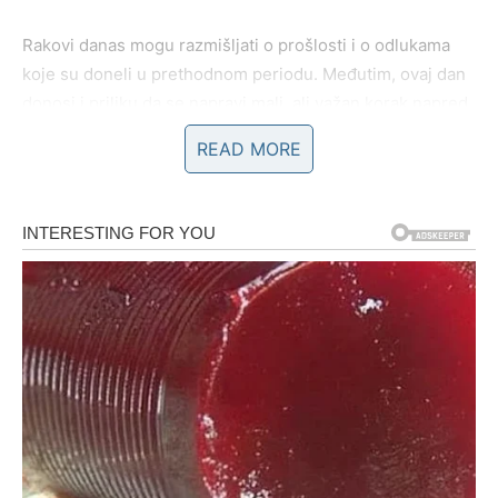
Rakovi danas mogu razmišljati o prošlosti i o odlukama
koje su doneli u prethodnom periodu. Međutim, ovaj dan
donosi i priliku da se napravi mali, ali važan korak napred.
U ljubavi je moguć emotivan razgovor koji može razjasniti
READ MORE
neke nedoumice.
LAV
Lavovi će danas biti puni energije. Mnogi će želeti da
pokrenu nešto novo ili da naprave plan za naredni period.
Važno je da ne donosite odluke u žurbi.
U ljubavi je moguća pažnja osobe koja vas već duže
vreme posmatra sa divljenjem.
DEVICA