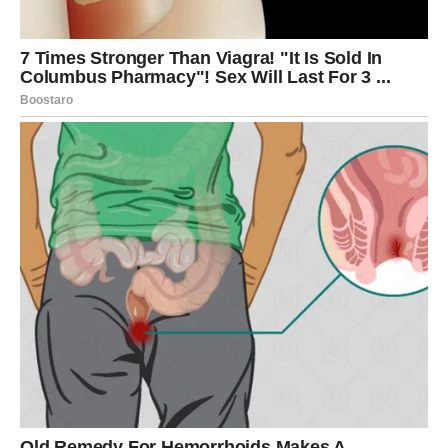
Škorpije danas mogu osetiti snažnu intuiciju. Neki
znakovi ili događaji mogu vam pokazati u kom pravcu
treba da krenete.
U ljubavi je moguće iznenađenje ili susret koji budi jake
emocije.
STRELAC
Strelčevi danas mogu dobiti vest koja menja planove za
naredne dane. Iako će u početku možda biti iznenađeni,
brzo ćete pronaći način da se prilagodite.
U ljubavi je moguć zanimljiv susret ili razgovor koji
donosi novu energiju.