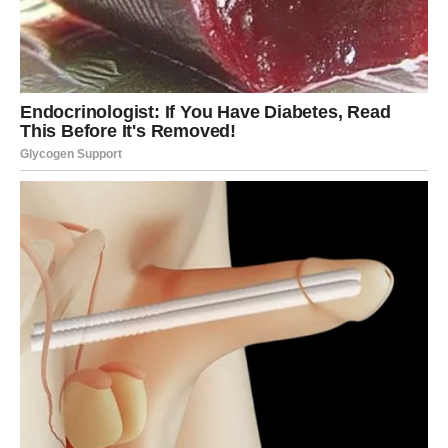
Device danas mogu dobiti informaciju koja menja
planove. Iako to u početku može izgledati kao problem,
kasnije ćete shvatiti da je to zapravo prilika.
U emotivnom životu moguće je iznenađenje od osobe
koja vam je važna.
VAGA
Vage danas mogu imati potrebu da se povuku i razmisle o
nekim važnim pitanjima. Neka odluka koju donosite u
narednim danima može imati dugoročne posledice.
U ljubavi je moguć lep trenutak sa partnerom ili susret
koji vraća osmeh na lice.
ŠKORPIJA