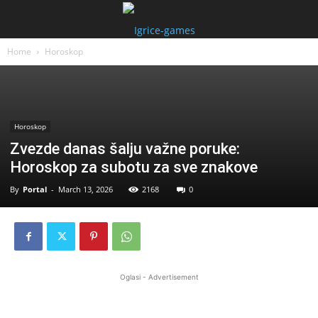
Home
Horoskop
Horoskop
Zvezde danas šalju važne poruke:
Horoskop za subotu za sve znakove
By
Portal
-
March 13, 2026
2168
0
Oglasi - Advertisement