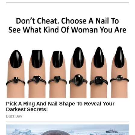
Ribe će danas biti posebno intuitivne. Moguće je da ćete
prepoznati nešto što drugi ne vide. Taj osećaj vam može
pomoći da donesete dobru odluku.
U ljubavi je moguć trenutak bliskosti koji će vam doneti
osećaj mira.