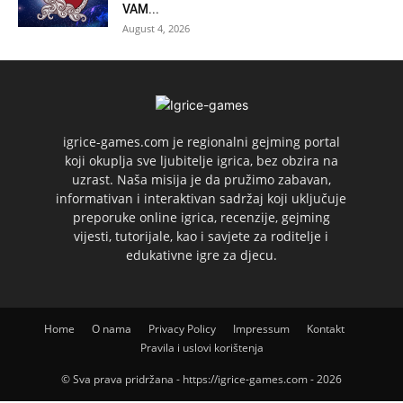
VAM...
August 4, 2026
igrice-games.com je regionalni gejming portal
koji okuplja sve ljubitelje igrica, bez obzira na
uzrast. Naša misija je da pružimo zabavan,
informativan i interaktivan sadržaj koji uključuje
preporuke online igrica, recenzije, gejming
vijesti, tutorijale, kao i savjete za roditelje i
edukativne igre za djecu.
Home
O nama
Privacy Policy
Impressum
Kontakt
Pravila i uslovi korištenja
© Sva prava pridržana - https://igrice-games.com - 2026