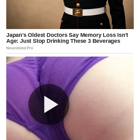
Lav – nagrada za trud i hrabrost
Lavovi su poznati po svojoj ambiciji i želji za uspehom.
Oni često ulažu mnogo energije u posao i karijeru, ali
ponekad imaju osećaj da rezultati dolaze sporije nego što
bi želeli.
Kraj marta može doneti pravi preokret. Moguća je
poslovna ponuda, nova saradnja ili projekat koji donosi
dodatnu zaradu. Neki Lavovi mogu dobiti i nagradu ili
priznanje za rad koji su već pokazali.
Ovo je period kada Lav može osetiti da se vrata uspeha
polako otvaraju i da finansijska sreća počinje da prati
njegove korake.