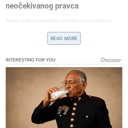
neočekivanog pravca
Rakovi često ne razmišljaju previše o novcu koliko o
sigurnosti i porodici. Ipak, upravo njima zvezde mogu
prirediti prijatno iznenađenje. Do kraja marta mogu dobiti
READ MORE
novac koji nisu planirali ili očekivali.
To može biti pomoć od porodice, nasledstvo, povrat
novca, poklon ili poslovna prilika koja dolazi iznenada.
Mnogi Rakovi će biti prijatno iznenađeni kada shvate da
im finansijska situacija postaje stabilnija nego što su
mislili.
Ono što je posebno zanimljivo jeste da ovaj novac može
doći baš u trenutku kada Rak počne da razmišlja kako da
reši neki važan trošak.