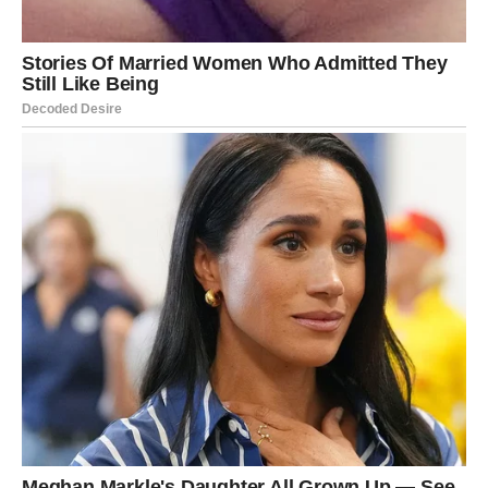
Škorpija – novac koji dolazi iz
prošlosti
Za Škorpije se često kaže da imaju snažnu intuiciju i
sposobnost da prepoznaju prilike koje drugi ne vide.
Upravo ta sposobnost može im doneti finansijsku korist
do kraja marta.
Novac može doći kroz nešto što je započeto ranije – stari
projekat, investicija, saradnja ili čak novac koji je dugo
čekao da bude vraćen. Neki pripadnici ovog znaka mogu
dobiti i priliku za dodatnu zaradu koja se pojavljuje
potpuno neočekivano.
Za Škorpije je važno da veruju svojoj intuiciji jer ih ona
može odvesti pravo do finansijskog dobitka.