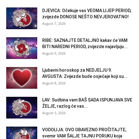
DJEVICA: Očekuje vas VEOMA LIJEP PERIOD,
zvijezde DONOSE NEŠTO NEVJEROVATNO!
August 7, 2026
RIBE: SAZNAJTE DETALJNO kakav će VAM
BITI NAREDNI PERIOD, zvijezde najavljuju...
August 9, 2026
Ljubavni horoskop za NEDJELJU 9.
AVGUSTA: Zvijezde bude osjećaje koji su...
August 8, 2026
LAV: Sudbina vam BAŠ SADA ISPUNJAVA SVE
ŽELJE, razlog će vas...
August 3, 2026
VODOLIJA: OVO OBAVEZNO PROČITAJTE,
svemir VAM ŠALJE TAJNU PORUKU koja