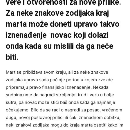
vere i otvorenosti za nove prilike.
Za neke znakove zodijaka kraj
marta može doneti upravo takvo
iznenađenje novac koji dolazi
onda kada su mislili da ga neće
biti.
Mart se približava svom kraju, ali za neke znakove
zodijaka upravo sada počinje period u kojem zvezde
pripremaju pravo finansijsko iznenađenje. Nekada
sudbina ume da nagradi strpljenje, trud i veru u bolje
sutra, pa novac može stići baš onda kada ga najmanje
očekujemo. Bilo da se radi o nagradi za posao, vraćenom
dugu, novoj poslovnoj prilici ili čak iznenadnom dobitku,
neki znakovi zodijaka mogu do kraja marta osetiti kako im