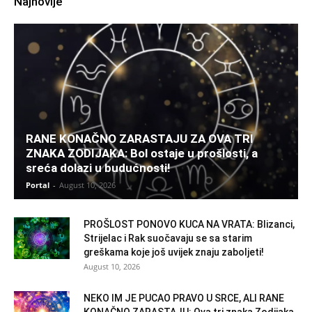
Najnovije
RANE KONAČNO ZARASTAJU ZA OVA TRI
ZNAKA ZODIJAKA: Bol ostaje u prošlosti, a
sreća dolazi u budućnosti!
Portal
-
August 10, 2026
PROŠLOST PONOVO KUCA NA VRATA: Blizanci,
Strijelac i Rak suočavaju se sa starim
greškama koje još uvijek znaju zaboljeti!
August 10, 2026
NEKO IM JE PUCAO PRAVO U SRCE, ALI RANE