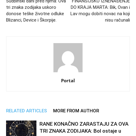
Sudbinski dani pred njima: Ova
FINANSIJSKO IZNENAĐENJE
tri znaka zodijaka uskoro
DO KRAJA MARTA: Bik, Ovan i
donose teške životne odluke
Lav mogu dobiti novac na koji
Blizanci, Device i Škorpije.
nisu računali
Portal
RELATED ARTICLES
MORE FROM AUTHOR
RANE KONAČNO ZARASTAJU ZA OVA
TRI ZNAKA ZODIJAKA: Bol ostaje u