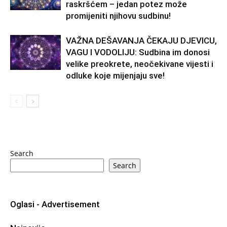
raskršćem – jedan potez može
promijeniti njihovu sudbinu!
VAŽNA DEŠAVANJA ČEKAJU DJEVICU,
VAGU I VODOLIJU: Sudbina im donosi
velike preokrete, neočekivane vijesti i
odluke koje mijenjaju sve!
Search
Search
Oglasi - Advertisement