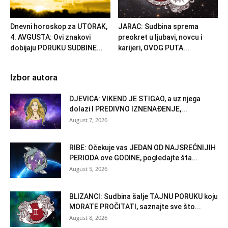
Dnevni horoskop za UTORAK,
JARAC: Sudbina sprema
4. AVGUSTA: Ovi znakovi
preokret u ljubavi, novcu i
dobijaju PORUKU SUDBINE...
karijeri, OVOG PUTA...
Izbor autora
DJEVICA: VIKEND JE STIGAO, a uz njega
dolazi I PREDIVNO IZNENAĐENJE,...
August 7, 2026
RIBE: Očekuje vas JEDAN OD NAJSREĆNIJIH
PERIODA ove GODINE, pogledajte šta...
August 5, 2026
BLIZANCI: Sudbina šalje TAJNU PORUKU koju
MORATE PROČITATI, saznajte sve što...
August 8, 2026