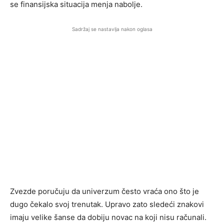
se finansijska situacija menja nabolje.
Sadržaj se nastavlja nakon oglasa
Zvezde poručuju da univerzum često vraća ono što je
dugo čekalo svoj trenutak. Upravo zato sledeći znakovi
imaju velike šanse da dobiju novac na koji nisu računali.