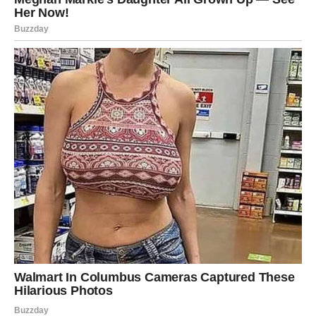
Ribe – sreća prati njihove korake
Ribe su znak koji često ima sreće u trenucima kada to
najmanje očekuje. Do kraja marta mnoge Ribe mogu
osetiti kako im univerzum šalje mali znak pažnje kroz
finansijsko iznenađenje.
To može biti nagrada, poklon, dobitak, nova poslovna
ponuda ili prilika da zarade kroz nešto što vole da rade.
Ribe često ne jure novac, ali upravo zato im se ponekad
dogodi da novac pronađe njih.
Ovaj period može doneti osećaj olakšanja i potvrdu da se
dobre stvari događaju onima koji veruju u svoje snove.