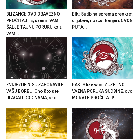
BLIZANCI: OVO OBAVEZNO
BIK: Sudbina sprema preokret
PROČITAJTE, svemir VAM
u ljubavi, novcu i karijeri, OVOG
ŠALJE TAJNU PORUKU koja
PUTA...
VAM...
ZVIJEZDE NISU ZABORAVILE
RAK: Stiže vam IZUZETNO
VAŠU BORBU: Ono što ste
VAŽNA PORUKA SUDBINE, ovo
ULAGALI GODINAMA, sad...
MORATE PROČITATI!