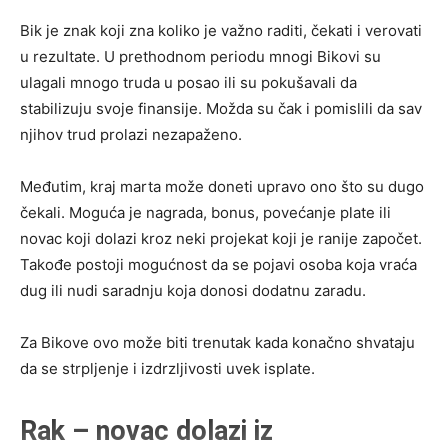
Bik je znak koji zna koliko je važno raditi, čekati i verovati
u rezultate. U prethodnom periodu mnogi Bikovi su
ulagali mnogo truda u posao ili su pokušavali da
stabilizuju svoje finansije. Možda su čak i pomislili da sav
njihov trud prolazi nezapaženo.
Međutim, kraj marta može doneti upravo ono što su dugo
čekali. Moguća je nagrada, bonus, povećanje plate ili
novac koji dolazi kroz neki projekat koji je ranije započet.
Takođe postoji mogućnost da se pojavi osoba koja vraća
dug ili nudi saradnju koja donosi dodatnu zaradu.
Za Bikove ovo može biti trenutak kada konačno shvataju
da se strpljenje i izdrzljivosti uvek isplate.
Rak – novac dolazi iz