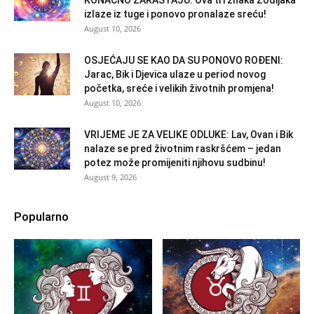
KONAČNO ZARASTAJU: Ova tri znaka Zodijaka
izlaze iz tuge i ponovo pronalaze sreću!
August 10, 2026
OSJEĆAJU SE KAO DA SU PONOVO ROĐENI:
Jarac, Bik i Djevica ulaze u period novog
početka, sreće i velikih životnih promjena!
August 10, 2026
VRIJEME JE ZA VELIKE ODLUKE: Lav, Ovan i Bik
nalaze se pred životnim raskršćem – jedan
potez može promijeniti njihovu sudbinu!
August 9, 2026
Popularno