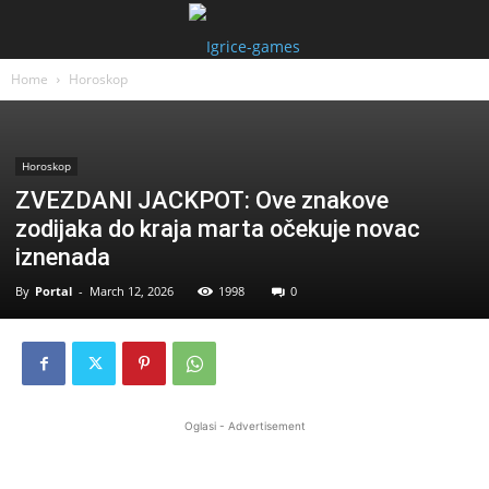
Home
Horoskop
Horoskop
ZVEZDANI JACKPOT: Ove znakove
zodijaka do kraja marta očekuje novac
iznenada
By
Portal
-
March 12, 2026
1998
0
Oglasi - Advertisement