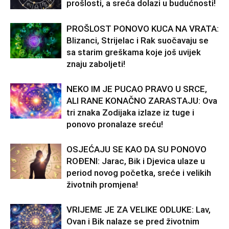
prošlosti, a sreća dolazi u budućnosti!
PROŠLOST PONOVO KUCA NA VRATA:
Blizanci, Strijelac i Rak suočavaju se
sa starim greškama koje još uvijek
znaju zaboljeti!
NEKO IM JE PUCAO PRAVO U SRCE,
ALI RANE KONAČNO ZARASTAJU: Ova
tri znaka Zodijaka izlaze iz tuge i
ponovo pronalaze sreću!
OSJEĆAJU SE KAO DA SU PONOVO
ROĐENI: Jarac, Bik i Djevica ulaze u
period novog početka, sreće i velikih
životnih promjena!
VRIJEME JE ZA VELIKE ODLUKE: Lav,
Ovan i Bik nalaze se pred životnim