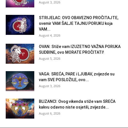
August 3, 2026
STRIJELAC: OVO OBAVEZNO PROČITAJTE,
svemir VAM ŠALJE TAJNU PORUKU koja
VAM...
August 4, 2026
OVAN: Stiže vam IZUZETNO VAŽNA PORUKA
SUDBINE, ovo MORATE PROČITATI!
August 5, 2026
VAGA: SREĆA, PARE i LJUBAV, zvijezde su
vam SVE POSLOŽILE, ovo...
August 3, 2026
BLIZANCI: Ovog vikenda stiže vam SREĆA
kakvu odavno niste osjetili, zvijezde...
August 6, 2026