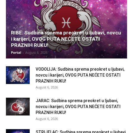
RIBE: Sudbina sprema preokret u ljubavi, novcu
i karijeri, OVOG PUTA NEĆETE OSTATI
PRAZNIH RUKU!
Portal
-
August 6, 2026
VODOLIJA: Sudbina sprema preokret u ljubavi,
novcu i karijeri, OVOG PUTA NEĆETE OSTATI
PRAZNIH RUKU!
August 6, 2026
JARAC: Sudbina sprema preokret u ljubavi,
novcu i karijeri, OVOG PUTA NEĆETE OSTATI
PRAZNIH RUKU!
August 6, 2026
STRIJELAC: Sudbina sprema preokret u ljubavi,