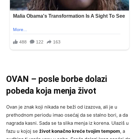
OVAN – posle borbe dolazi
pobeda koja menja život
Ovan je znak koji nikada ne beži od izazova, ali je u
prethodnom periodu imao osećaj da se stalno bori, a da
nagrada kasni. Sada se ta slika menja iz korena. Ulaziš u
fazu u kojoj se
život konačno kreće tvojim tempom
, a