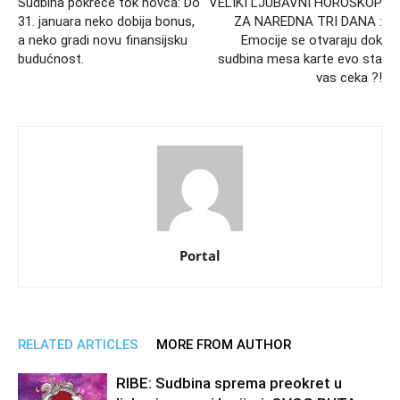
Sudbina pokreće tok novca: Do
VELIKI LJUBAVNI HOROSKOP
31. januara neko dobija bonus,
ZA NAREDNA TRI DANA :
a neko gradi novu finansijsku
Emocije se otvaraju dok
budućnost.
sudbina mesa karte evo sta
vas ceka ?!
Portal
RELATED ARTICLES
MORE FROM AUTHOR
RIBE: Sudbina sprema preokret u