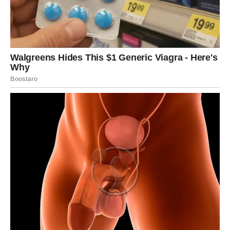
Ovo je ljubav koja ne traži objašnjenja, već se oseća celim
bićem.
Na finansijskom planu, Škorpija ulazi u fazu
ozbiljnog
rasta i stabilnosti
, često kroz pametne, dugoročne
poteze, investicije ili planove koje drugi ne vide. Novac
dolazi tiho, ali sigurno, i donosi osećaj kontrole i
sigurnosti. Ovo je period kada shvataš da više ne moraš
da se boriš – jer sudbina radi za tebe.
RAK – nagrada za emocije, brigu i
veru u dobro
Rak je znak koji je uvek davao više nego što je dobijao,