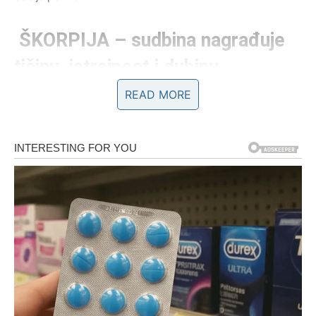
ŠKORPIJA – sudbina nagrađuje
tišinu, istrajnost i dubinu
READ MORE
Škorpija je znak koji je prošao kroz mnogo toga, često u
tišini, bez potrebe da se žali ili traži razumevanje. Upravo
zato je nagrada koja sada dolazi
duboka, snažna i trajna
.
Ulaziš u period u kojem se više ne moraš dokazivati –
ljudi, okolnosti i sam život počinju da ti daju ono što
zaslužuješ.
Sreća kod Škorpije dolazi kroz
unutrašnji mir i osećaj
lične moći
. Više nema straha od gubitka, jer shvataš da si
jači nego ikada. Ljubav dobija sudbinsku notu – moguća je
veza koja menja pogled na emocije, ili produbljenje
postojećeg odnosa u kojem se brišu stare sumnje i rane.