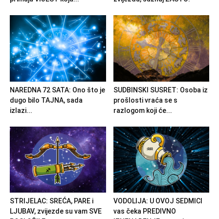
NAREDNA 72 SATA: Ono što je
SUDBINSKI SUSRET: Osoba iz
dugo bilo TAJNA, sada
prošlosti vraća se s
izlazi...
razlogom koji će...
STRIJELAC: SREĆA, PARE i
VODOLIJA: U OVOJ SEDMICI
LJUBAV, zvijezde su vam SVE
vas čeka PREDIVNO