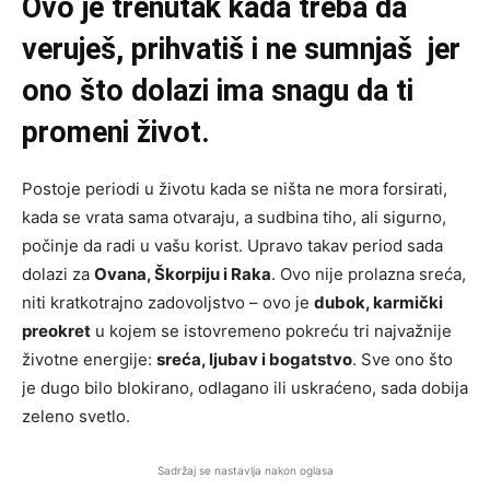
Ovo je trenutak kada treba da
veruješ, prihvatiš i ne sumnjaš jer
ono što dolazi ima snagu da ti
promeni život.
Postoje periodi u životu kada se ništa ne mora forsirati,
kada se vrata sama otvaraju, a sudbina tiho, ali sigurno,
počinje da radi u vašu korist. Upravo takav period sada
dolazi za
Ovana, Škorpiju i Raka
. Ovo nije prolazna sreća,
niti kratkotrajno zadovoljstvo – ovo je
dubok, karmički
preokret
u kojem se istovremeno pokreću tri najvažnije
životne energije:
sreća, ljubav i bogatstvo
. Sve ono što
je dugo bilo blokirano, odlagano ili uskraćeno, sada dobija
zeleno svetlo.
Sadržaj se nastavlja nakon oglasa