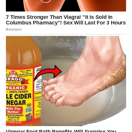
često stavljajući druge ispred sebe. Sada dolazi vreme u
kojem se ta energija vraća, ali u najlepšem mogućem
obliku. Ulaziš u period
emocionalnog isceljenja,
sigurnosti i stabilnosti
, u kojem se osećaš zaštićeno i
vođeno.
Sreća kod Raka dolazi tiho, kroz male, ali duboko
značajne trenutke koji donose osećaj da si na pravom
mestu, sa pravim ljudima. Ljubav postaje izvor mira – bilo
da je reč o jačanju postojeće veze, povratku vere u
emocije ili novom odnosu koji donosi toplinu,
razumevanje i pripadnost.
Finansijski, Rak može očekivati
postepeno, ali sigurno
poboljšanje
. Novac dolazi kroz stabilne izvore, porodičnu
podršku, dugoročne dogovore ili priliku koja donosi
osećaj sigurnosti. Ovo nije brz dobitak, već bogatstvo
koje traje i koje omogućava mirnu budućnost.