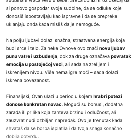
sudbina ti vraća veru u sebe. Sreća dolazi kroz osećaj da
si ponovo gospodar svoje sudbine, da se odluke koje
donosiš ispostavljaju kao ispravne i da se prepreke
uklanjaju onda kada misliš da je nemoguće.
Na polju ljubavi dolazi snažna, strastvena energija koja
budi srce i telo. Za neke Ovnovе ovo znači
novu ljubav
punu vatre i uzbuđenja
, dok za druge označava
povratak
emocija u postojećoj vezi
, ali sada na zrelijem i
iskrenijem nivou. Više nema igre moći – sada dolazi
iskrena povezanost.
Finansijski, Ovan ulazi u period u kojem
hrabri potezi
donose konkretan novac
. Mogući su bonusi, dodatna
zarada ili prilika koja zahteva brzinu i odlučnost, ali
zauzvrat nudi ozbiljan napredak. Ovo je trenutak kada
shvataš da se borba isplatila i da tvoja snaga konačno
dobija potvrdu.