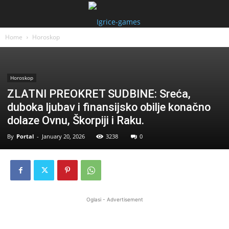
Home
Horoskop
Horoskop
ZLATNI PREOKRET SUDBINE: Sreća,
duboka ljubav i finansijsko obilje konačno
dolaze Ovnu, Škorpiji i Raku.
By
Portal
-
January 20, 2026
3238
0
Oglasi - Advertisement