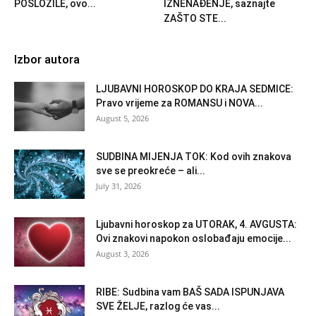
POSLOŽILE, ovo...
IZNENAĐENJE, saznajte
ZAŠTO STE...
Izbor autora
LJUBAVNI HOROSKOP DO KRAJA SEDMICE:
Pravo vrijeme za ROMANSU i NOVA...
August 5, 2026
SUDBINA MIJENJA TOK: Kod ovih znakova
sve se preokreće – ali...
July 31, 2026
Ljubavni horoskop za UTORAK, 4. AVGUSTA:
Ovi znakovi napokon oslobađaju emocije...
August 3, 2026
RIBE: Sudbina vam BAŠ SADA ISPUNJAVA
SVE ŽELJE, razlog će vas...