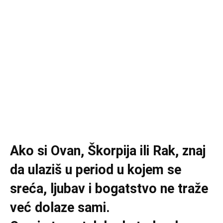
Ako si Ovan, Škorpija ili Rak, znaj
da ulaziš u period u kojem se
sreća, ljubav i bogatstvo ne traže
već dolaze sami.