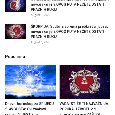
novcu i karijeri, OVOG PUTA NEĆETE OSTATI
PRAZNIH RUKU!
August 6, 2026
ŠKORPIJA: Sudbina sprema preokret u ljubavi,
novcu i karijeri, OVOG PUTA NEĆETE OSTATI
PRAZNIH RUKU!
August 6, 2026
Popularno
Dnevni horoskop za SRIJEDU,
VAGA: STIŽE TI NAJVAŽNIJA
5. AVGUSTA: Ovi znakovi
PORUKA U ŽIVOTU od
primaju VIJEST koja...
zvijezda, saznaj ZAŠTO!