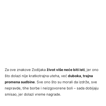
Za ove znakove Zodijaka
život više neće biti isti
, jer ono
što dolazi nije kratkotrajna uteha, već
duboka, trajna
promena sudbine
. Sve ono što su morali da izdrže, sve
nepravde, tihe borbe i neizgovorene boli – sada dobijaju
smisao, jer dolazi vreme nagrade.