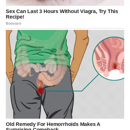
predugo i ćutali kada je trebalo da budete birani.
Portal
tuge se zatvara kroz karmičku pravdu
, a
portal sreće se
otvara kroz ljubav koja je ravnopravna, stabilna i
iskrena
. Konačno dolazite u fazu u kojoj se vaša dobrota
vraća bez bola.
ŠKORPIJA – izlazak iz tame u
potpunu ličnu moć
Škorpije su prošle kroz duboke transformacije koje su ih
menjale iz korena. Izdaje, gubici i unutrašnje borbe nisu
vas slomile – već preobrazile.
Portal tuge se zatvara
kada prestajete da se vraćate unazad
, a
portal sreće se
otvara kroz strast, istinu i emocionalnu sigurnost
.
Ulazite u život u kojem vi vodite, a ne reagujete.