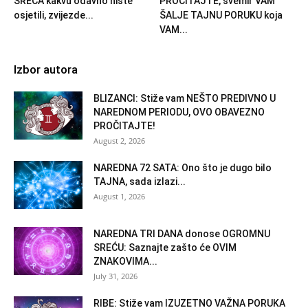
SREĆA kakvu odavno niste
PROČITAJTE, svemir VAM
osjetili, zvijezde...
ŠALJE TAJNU PORUKU koja
VAM...
Izbor autora
BLIZANCI: Stiže vam NEŠTO PREDIVNO U
NAREDNOM PERIODU, OVO OBAVEZNO
PROČITAJTE!
August 2, 2026
NAREDNA 72 SATA: Ono što je dugo bilo
TAJNA, sada izlazi...
August 1, 2026
NAREDNA TRI DANA donose OGROMNU
SREĆU: Saznajte zašto će OVIM
ZNAKOVIMA...
July 31, 2026
RIBE: Stiže vam IZUZETNO VAŽNA PORUKA