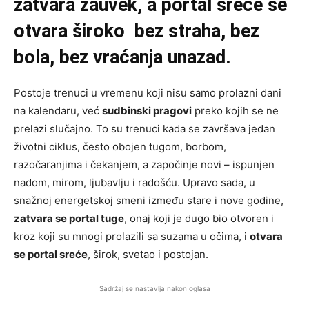
zatvara zauvek, a portal sreće se
otvara široko bez straha, bez
bola, bez vraćanja unazad.
Postoje trenuci u vremenu koji nisu samo prolazni dani
na kalendaru, već
sudbinski pragovi
preko kojih se ne
prelazi slučajno. To su trenuci kada se završava jedan
životni ciklus, često obojen tugom, borbom,
razočaranjima i čekanjem, a započinje novi – ispunjen
nadom, mirom, ljubavlju i radošću. Upravo sada, u
snažnoj energetskoj smeni između stare i nove godine,
zatvara se portal tuge
, onaj koji je dugo bio otvoren i
kroz koji su mnogi prolazili sa suzama u očima, i
otvara
se portal sreće
, širok, svetao i postojan.
Sadržaj se nastavlja nakon oglasa