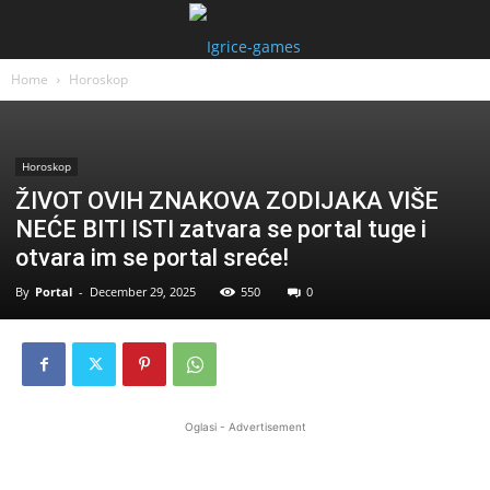
Home
Horoskop
Horoskop
ŽIVOT OVIH ZNAKOVA ZODIJAKA VIŠE
NEĆE BITI ISTI zatvara se portal tuge i
otvara im se portal sreće!
By
Portal
-
December 29, 2025
550
0
Oglasi - Advertisement