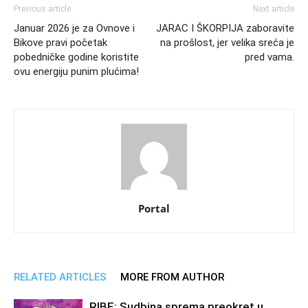
Previous article
Next article
Januar 2026 je za Ovnove i
JARAC I ŠKORPIJA zaboravite
Bikove pravi početak
na prošlost, jer velika sreća je
pobedničke godine koristite
pred vama.
ovu energiju punim plućima!
Portal
RELATED ARTICLES
MORE FROM AUTHOR
RIBE: Sudbina sprema preokret u