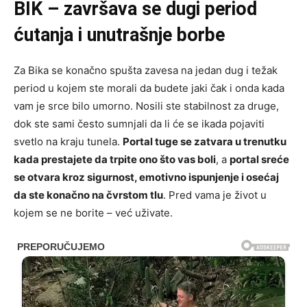
BIK – završava se dugi period
ćutanja i unutrašnje borbe
Za Bika se konačno spušta zavesa na jedan dug i težak
period u kojem ste morali da budete jaki čak i onda kada
vam je srce bilo umorno. Nosili ste stabilnost za druge,
dok ste sami često sumnjali da li će se ikada pojaviti
svetlo na kraju tunela.
Portal tuge se zatvara u trenutku
kada prestajete da trpite ono što vas boli
, a
portal sreće
se otvara kroz sigurnost, emotivno ispunjenje i osećaj
da ste konačno na čvrstom tlu
. Pred vama je život u
kojem se ne borite – već uživate.