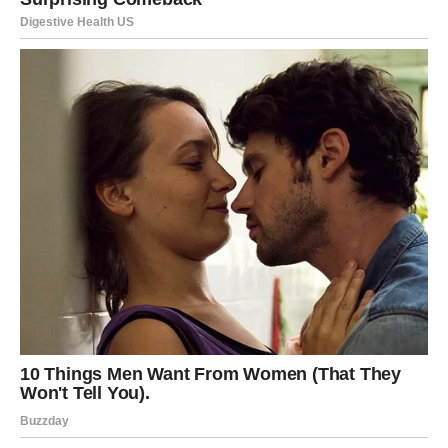
STRELAC – kraj lutanja i početak
prave radosti
Strelčevi su dugo tragali za smislom, za mestom gde
pripadaju i ljudima koji ih razumeju. Taj put sada dobija
svoj odgovor.
Portal tuge se zatvara kroz otpuštanje
prošlih razočaranja
, a
portal sreće se otvara kroz
slobodu, optimizam i nove početke koji vas inspirišu
.
Vaša radost se vraća – iskrena i snažna.
JARAC – karmički tereti se
konačno skidaju
Jarčevi izlaze iz jednog od najzahtevnijih životnih ciklusa.
Previše odgovornosti, pritisaka i obaveza sada ostaje iza