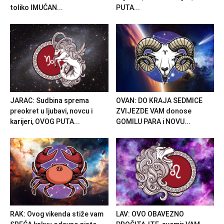
toliko IMUĆAN...
PUTA...
JARAC: Sudbina sprema
OVAN: DO KRAJA SEDMICE
preokret u ljubavi, novcu i
ZVIJEZDE VAM donose
karijeri, OVOG PUTA...
GOMILU PARA i NOVU...
RAK: Ovog vikenda stiže vam
LAV: OVO OBAVEZNO