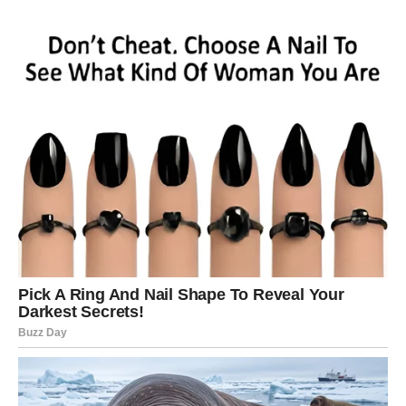
vas.
Portal tuge se zatvara kroz mudrost i prihvatanje
, a
portal sreće se otvara kroz stabilnost, priznanje i
unutrašnji mir
. Po prvi put posle dugo vremena – ne
opstajete, već živite.
RIBE – kraj suza, početak čuda
Ribe su nosile najviše bola u tišini. Davale su bez granica
i verovale čak i onda kada su bile povređene.
Portal tuge
se zatvara kroz isceljenje duše
, a
portal sreće se otvara
kroz ljubav, mir i ostvarenje snova
. Ono što dolazi nežno
je, ali moćno – i menja vam život iz korena.