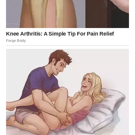
koje nisu bile vaše
Device su često nosile svet na svojim leđima, analizirale,
popravljale i spašavale sve oko sebe, zaboravljajući na
sopstvene potrebe. Taj ciklus se sada završava.
Portal
tuge se zatvara onog trenutka kada prestajete da
krivite sebe
, a
portal sreće se otvara kroz unutrašnji mir,
stabilnost i život bez stalne napetosti
. Dolazi vreme u
kojem dišete slobodno i živite jednostavnije, ali
ispunjenije.
VAGA – završava se era emotivne
nepravde
Vage su dugo pokušavale da održe ravnotežu tamo gde je
ona odavno bila izgubljena. Davali ste previše, čekali