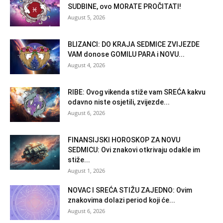
SUDBINE, ovo MORATE PROČITATI!
August 5, 2026
BLIZANCI: DO KRAJA SEDMICE ZVIJEZDE
VAM donose GOMILU PARA i NOVU...
August 4, 2026
RIBE: Ovog vikenda stiže vam SREĆA kakvu
odavno niste osjetili, zvijezde...
August 6, 2026
FINANSIJSKI HOROSKOP ZA NOVU
SEDMICU: Ovi znakovi otkrivaju odakle im
stiže...
August 1, 2026
NOVAC I SREĆA STIŽU ZAJEDNO: Ovim
znakovima dolazi period koji će...
August 6, 2026