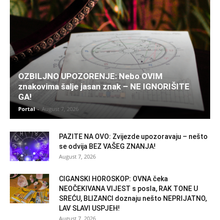
OZBILJNO UPOZORENJE: Nebo OVIM
znakovima šalje jasan znak – NE IGNORIŠITE
GA!
Portal
-
August 7, 2026
PAZITE NA OVO: Zvijezde upozoravaju – nešto
se odvija BEZ VAŠEG ZNANJA!
August 7, 2026
CIGANSKI HOROSKOP: OVNA čeka
NEOČEKIVANA VIJEST s posla, RAK TONE U
SREĆU, BLIZANCI doznaju nešto NEPRIJATNO,
LAV SLAVI USPJEH!
August 7, 2026