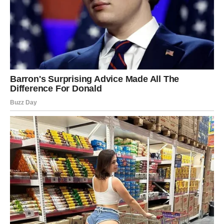
sebi nego ikada.
Poruka perioda:
Istina te ne razara – ona te gradi.
STRELAC
Zadnji dani januara teraju Strelčeve da usporе i sagledaju
pravac. Shvataš da sloboda bez cilja donosi nemir. Sada
postaje jasno gde želiš da ideš i sa kim.
U ljubavi, ako si u vezi, razgovori donose definiciju
odnosa. Slobodni Strelčevi shvataju da žele nešto
stvarnije nego ranije.
Ovi dani ti daju zreliji pogled na budućnost.
Poruka perioda:
Sloboda i odgovornost nisu suprotnosti.