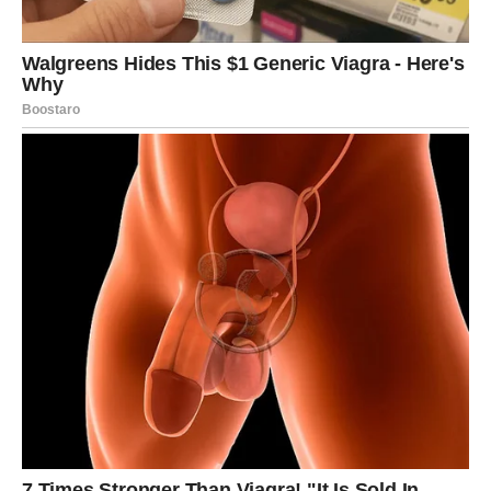
RAK
Za Raka, zadnji dani januara su emotivno intenzivni, ali i
lekoviti. Ovo je period kada se osvrćeš na prošlost, ali ne
sa tugom, već sa razumevanjem. Mnoge stare rane sada
dobijaju smisao, a ti shvataš koliko si se promenio i
ojačao.
U ljubavi, ako si u vezi, ovi dani donose potrebu za
bliskošću i sigurnošću. Razgovori su tihi, ali duboki.
Slobodni Rakovi mogu osetiti nostalgiju za bivšom
ljubavlju, ali sada sa jasnoćom – znaš da li je to zatvaranje
kruga ili znak da ideš dalje.
Porodica i dom dolaze u prvi plan. Januar se završava
potrebom da se emotivno „središ“ i pripremiš za novi
ciklus.