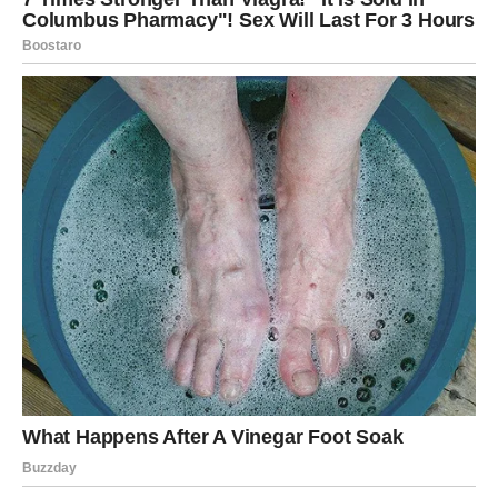
Poruka perioda:
Prošlost te više ne boli – ona te uči.
LAV
Zadnji dani januara donose Lavovima preispitivanje lične
vrednosti. Shvataš da ne moraš stalno da budeš jak,
vidljiv i dominantan da bi bio poštovan. Ovi dani te uče da
snaga može biti tiha, ali postojana.
U ljubavi, ako si u vezi, partner sada traži toplinu i
prisutnost, a ne dokazivanje. Ako si slobodan, možeš
privući osobu koja te vidi dublje nego što si navikao – što
te istovremeno raduje i plaši.
Na poslovnom planu, januar se završava sa jasnijim
osećajem šta želiš da gradiš u narednim mesecima.