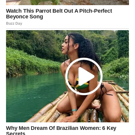
Zadnji dani januara donose Vodolijama važne uvide o
emocijama koje su potiskivale. Sada shvataš da bliskost
ne ugrožava tvoju slobodu.
U ljubavi, moguće je novo poglavlje ili redefinisanje
odnosa. Slobodne Vodolije mogu shvatiti da se
prijateljstvo pretvara u nešto više.
Poruka perioda:
Autentičnost je tvoj put.
RIBE
Za Ribe, kraj januara je tih, ali dubok. Intuicija je izuzetno
jaka, snovi i osećaji nose poruke. Ovo je period
unutrašnjeg mira i pripreme za novi početak.