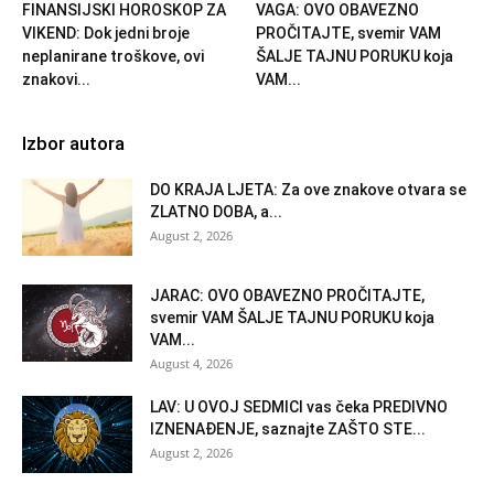
FINANSIJSKI HOROSKOP ZA
VAGA: OVO OBAVEZNO
VIKEND: Dok jedni broje
PROČITAJTE, svemir VAM
neplanirane troškove, ovi
ŠALJE TAJNU PORUKU koja
znakovi...
VAM...
Izbor autora
DO KRAJA LJETA: Za ove znakove otvara se
ZLATNO DOBA, a...
August 2, 2026
JARAC: OVO OBAVEZNO PROČITAJTE,
svemir VAM ŠALJE TAJNU PORUKU koja
VAM...
August 4, 2026
LAV: U OVOJ SEDMICI vas čeka PREDIVNO
IZNENAĐENJE, saznajte ZAŠTO STE...
August 2, 2026