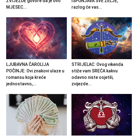
ZVIJEZDE govore da je ovo
ISPUNJAVA SVE ŽELJE,
MJESEC...
razlog će vas...
LJUBAVNA ČAROLIJA
STRIJELAC: Ovog vikenda
POČINJE: Ovi znakovi ulaze u
stiže vam SREĆA kakvu
romansu koja kreće
odavno niste osjetili,
jednostavno,...
zvijezde...