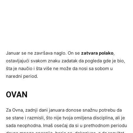
Januar se ne završava naglo. On se
zatvara polako
,
ostavljajući svakom znaku zadatak da pogleda gde je bio,
šta je naučio i šta više ne može da nosi sa sobom u
naredni period.
OVAN
Za Ovna, zadnji dani januara donose snažnu potrebu da
se stane i razmisli, što nije tvoja omiljena disciplina, ali je
sada neophodna. Imaš osećaj da si u prethodnom periodu