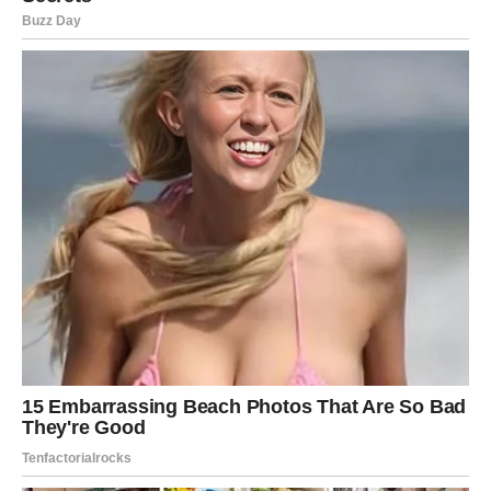
U ljubavi, odnosi se produbljuju ili se tiho završavaju, bez
drame.
Poruka perioda:
Veruj svom osećaju – on zna put.