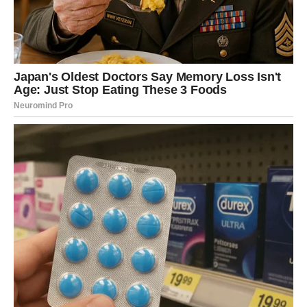
nisi bio zbunjen bez razloga – već zato što si imao
previše informacija, a premalo unutrašnje tišine.
U odnosima, sada vidiš ko te zaista sluša, a ko samo čeka
svoj red da govori. Ako si u vezi, kraj januara donosi
razgovor koji razjašnjava nesporazume, ali i pokazuje
koliko ste zaista usklađeni. Slobodni Blizanci mogu
shvatiti da ih privlači osoba koja ih mentalno izaziva, ali i
emotivno smiruje.
Na poslovnom planu, ovi dani donose dobru priliku da se
završi nešto započeto ranije. Nije vreme za nove
projekte, već za
zatvaranje krugova
.
Poruka perioda:
Jasnoća dolazi kada prestaneš da žuriš
sa zaključcima.