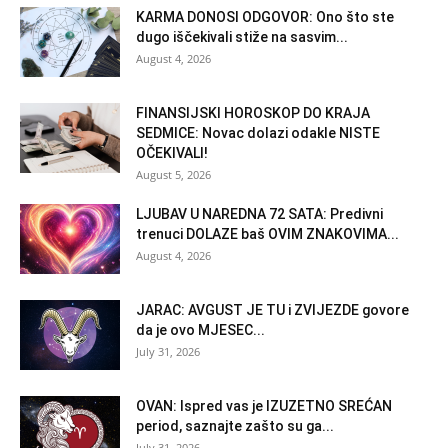
KARMA DONOSI ODGOVOR: Ono što ste
dugo iščekivali stiže na sasvim...
August 4, 2026
FINANSIJSKI HOROSKOP DO KRAJA
SEDMICE: Novac dolazi odakle NISTE
OČEKIVALI!
August 5, 2026
LJUBAV U NAREDNA 72 SATA: Predivni
trenuci DOLAZE baš OVIM ZNAKOVIMA...
August 4, 2026
JARAC: AVGUST JE TU i ZVIJEZDE govore
da je ovo MJESEC...
July 31, 2026
OVAN: Ispred vas je IZUZETNO SREĆAN
period, saznajte zašto su ga...
July 31, 2026