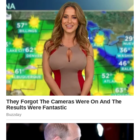
Ambicije su i dalje tu, ali sada imaju realniji oblik.
Poruka perioda:
Prava snaga ne traži aplauz.
DEVICA
Za Device, zadnji dani januara donose rasterećenje. Kao
da konačno puštaš potrebu da sve držiš pod kontrolom.
Shvataš da si previše analizirao situacije koje su tražile
osećaj, a ne logiku.
U ljubavi, ako si u vezi, kraj januara donosi mirniji ton,
razumevanje i osećaj da ne moraš sve sam. Slobodne
Device mogu upoznati osobu sa kojom se sve odvija
prirodno, bez pritiska.