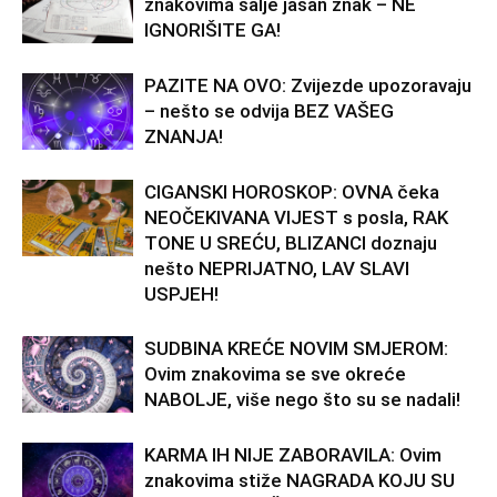
znakovima šalje jasan znak – NE
IGNORIŠITE GA!
PAZITE NA OVO: Zvijezde upozoravaju
– nešto se odvija BEZ VAŠEG
ZNANJA!
CIGANSKI HOROSKOP: OVNA čeka
NEOČEKIVANA VIJEST s posla, RAK
TONE U SREĆU, BLIZANCI doznaju
nešto NEPRIJATNO, LAV SLAVI
USPJEH!
SUDBINA KREĆE NOVIM SMJEROM:
Ovim znakovima se sve okreće
NABOLJE, više nego što su se nadali!
KARMA IH NIJE ZABORAVILA: Ovim
znakovima stiže NAGRADA KOJU SU