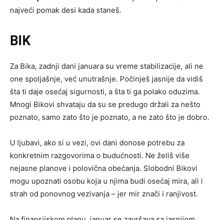
najveći pomak desi kada staneš.
BIK
Za Bika, zadnji dani januara su vreme stabilizacije, ali ne
one spoljašnje, već unutrašnje. Počinješ jasnije da vidiš
šta ti daje osećaj sigurnosti, a šta ti ga polako oduzima.
Mnogi Bikovi shvataju da su se predugo držali za nešto
poznato, samo zato što je poznato, a ne zato što je dobro.
U ljubavi, ako si u vezi, ovi dani donose potrebu za
konkretnim razgovorima o budućnosti. Ne želiš više
nejasne planove i polovična obećanja. Slobodni Bikovi
mogu upoznati osobu koja u njima budi osećaj mira, ali i
strah od ponovnog vezivanja – jer mir znači i ranjivost.
Na finansijskom planu, januar se završava sa jasnijom