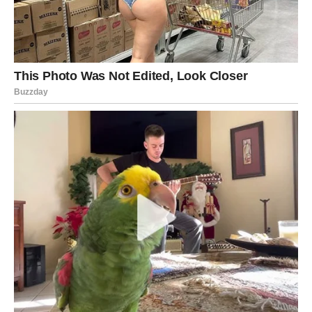
JARAC
Za Jarčeve, kraj januara potvrđuje da trud nije bio
uzaludan. Iako se rezultati možda još ne vide, osećaš
unutrašnju stabilnost i sigurnost.
U ljubavi, ako si u vezi, razgovori produbljuju poverenje.
Slobodni Jarčevi mogu upoznati osobu koja razume
njihove ambicije.
Januar se završava osećajem da si na pravom putu.
Poruka perioda:
Strpljenje gradi temelje koji traju.
VODOLIJA