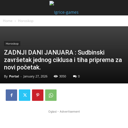
Home
Horoskop
Horoskop
ZADNJI DANI JANUARA : Sudbinski
završetak jednog ciklusa i tiha priprema za
novi početak.
By
Portal
-
January 27, 2026
3050
0
Oglasi - Advertisement