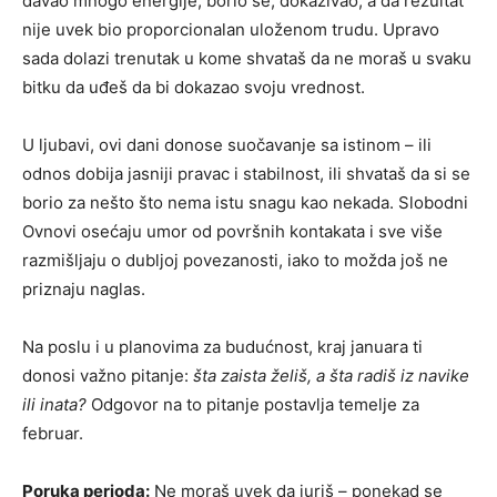
davao mnogo energije, borio se, dokazivao, a da rezultat
nije uvek bio proporcionalan uloženom trudu. Upravo
sada dolazi trenutak u kome shvataš da ne moraš u svaku
bitku da uđeš da bi dokazao svoju vrednost.
U ljubavi, ovi dani donose suočavanje sa istinom – ili
odnos dobija jasniji pravac i stabilnost, ili shvataš da si se
borio za nešto što nema istu snagu kao nekada. Slobodni
Ovnovi osećaju umor od površnih kontakata i sve više
razmišljaju o dubljoj povezanosti, iako to možda još ne
priznaju naglas.
Na poslu i u planovima za budućnost, kraj januara ti
donosi važno pitanje:
šta zaista želiš, a šta radiš iz navike
ili inata?
Odgovor na to pitanje postavlja temelje za
februar.
Poruka perioda:
Ne moraš uvek da juriš – ponekad se