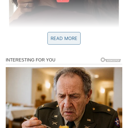
READ MORE
BLIZANCI
Zadnji dani januara za Blizance donose mentalno
razjašnjenje. Kao da se u tvojoj glavi konačno slažu
kockice koje su tokom meseca bile razbacane. Shvataš da