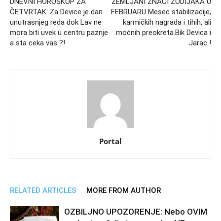
DNEVNI HOROSKOP ZA
ZEMLJANI ZNACI ZODIJAKA U
ČETVRTAK: Za Device je dan
FEBRUARU Mesec stabilizacije,
unutrasnjeg reda dok Lav ne
karmičkih nagrada i tihih, ali
mora biti uvek u centru paznje
moćnih preokreta.Bik Devica i
a sta ceka vas ?!
Jarac !
Portal
RELATED ARTICLES
MORE FROM AUTHOR
OZBILJNO UPOZORENJE: Nebo OVIM