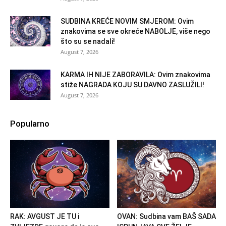
SUDBINA KREĆE NOVIM SMJEROM: Ovim
znakovima se sve okreće NABOLJE, više nego
što su se nadali!
August 7, 2026
KARMA IH NIJE ZABORAVILA: Ovim znakovima
stiže NAGRADA KOJU SU DAVNO ZASLUŽILI!
August 7, 2026
Popularno
RAK: AVGUST JE TU i
OVAN: Sudbina vam BAŠ SADA