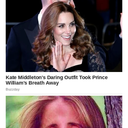
Na poslu, završavaš obaveze koje su te opterećivale i
ulaziš u februar sa čistijom glavom.
Poruka perioda:
Ne moraš sve razumeti da bi bilo u redu.
VAGA
Zadnji dani januara za Vage donose važne odluke.
Shvataš gde si previše popuštao da bi sačuvao mir. Sada
dolazi trenutak da se zapitaš:
da li je to bio mir ili samo
izbegavanje konflikta?
U ljubavi, ako si u vezi, razgovori donose jasnoću i novi
balans. Slobodne Vage mogu shvatiti da ih privlači
stabilnost više nego drama.
Ovi dani te pripremaju za februar u kome ćeš jasnije znati