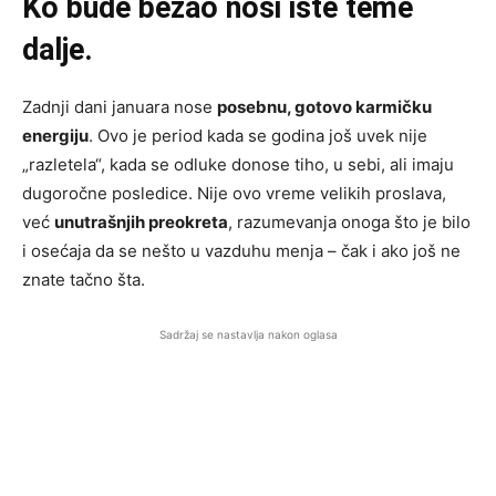
Ko bude bežao nosi iste teme
dalje.
Zadnji dani januara nose
posebnu, gotovo karmičku
energiju
. Ovo je period kada se godina još uvek nije
„razletela“, kada se odluke donose tiho, u sebi, ali imaju
dugoročne posledice. Nije ovo vreme velikih proslava,
već
unutrašnjih preokreta
, razumevanja onoga što je bilo
i osećaja da se nešto u vazduhu menja – čak i ako još ne
znate tačno šta.
Sadržaj se nastavlja nakon oglasa