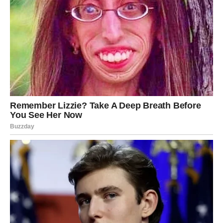
šta želiš, a šta više ne prihvataš.
Poruka perioda:
Ravnoteža počinje iskrenošću.
ŠKORPIJA
Za Škorpije, kraj januara je vreme dubokih unutrašnjih
uvida. Intuicija je jaka, a istine izlaze na površinu – tvoje i
tuđe. Ovo nije lak period, ali je izuzetno oslobađajući.
U ljubavi, ako si u vezi, odnos prolazi kroz fazu
transformacije. Slobodne Škorpije mogu doživeti susret
koji deluje sudbinski.
Na ličnom planu, januar se završava osećajem da si bliže