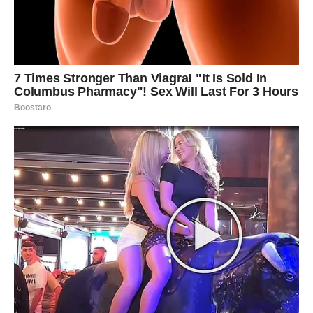
projekat koji donosi sigurnost. To može biti rezultat rada
koji ste već uložili ili nova saradnja koja donosi pozitivne
promene.
Važno je da ostanete strpljivi i da nastavite da planirate
svoje finansije mudro.
Ljubav – emocije koje donose
jasnoću
Na polju ljubavi Vage ulaze u period razjašnjenja emocija.
Vi ste znak koji voli iskreno i koji uvek pokušava da
razume drugu stranu. Međutim, upravo zbog toga
ponekad možete davati više nego što dobijate.
U prethodnom periodu možda ste se pitali da li neko