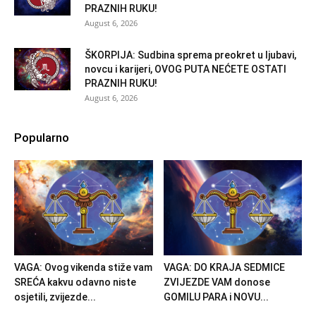
PRAZNIH RUKU!
August 6, 2026
ŠKORPIJA: Sudbina sprema preokret u ljubavi,
novcu i karijeri, OVOG PUTA NEĆETE OSTATI
PRAZNIH RUKU!
August 6, 2026
Popularno
VAGA: Ovog vikenda stiže vam
VAGA: DO KRAJA SEDMICE
SREĆA kakvu odavno niste
ZVIJEZDE VAM donose
osjetili, zvijezde...
GOMILU PARA i NOVU...