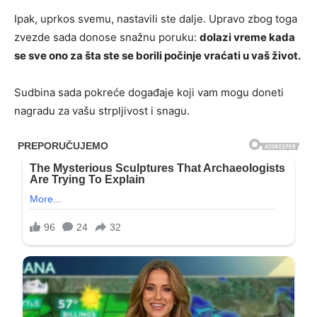
Ipak, uprkos svemu, nastavili ste dalje. Upravo zbog toga
zvezde sada donose snažnu poruku:
dolazi vreme kada
se sve ono za šta ste se borili počinje vraćati u vaš život.
Sudbina sada pokreće događaje koji vam mogu doneti
nagradu za vašu strpljivost i snagu.