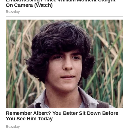
unutrašnje ravnoteže
Jedna od najvećih promena koja dolazi Vagama jeste
unutrašnje razumevanje sopstvene vrednosti.
Vi ste znak koji često pokušava da usreći druge i da
održava mir u odnosima. Međutim, ponekad zaboravite da
je važno misliti i na sebe.
Sve situacije kroz koje ste prošli naučile su vas važnim
lekcijama. Naučili ste da ne možete svima ugoditi i da
ponekad morate izabrati sebe.
Sada dolazi period kada ćete početi da osećate više
unutrašnje ravnoteže. Shvatićete da je vaša snaga upravo
u tome što ostajete verni svojim vrednostima.