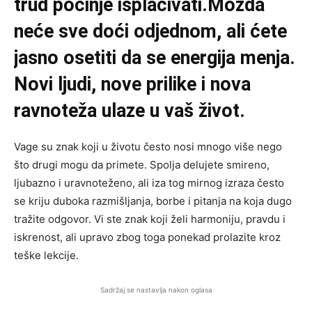
trud počinje isplaćivati.Možda
neće sve doći odjednom, ali ćete
jasno osetiti da se energija menja.
Novi ljudi, nove prilike i nova
ravnoteža ulaze u vaš život.
Vage su znak koji u životu često nosi mnogo više nego
što drugi mogu da primete. Spolja delujete smireno,
ljubazno i uravnoteženo, ali iza tog mirnog izraza često
se kriju duboka razmišljanja, borbe i pitanja na koja dugo
tražite odgovor. Vi ste znak koji želi harmoniju, pravdu i
iskrenost, ali upravo zbog toga ponekad prolazite kroz
teške lekcije.
Sadržaj se nastavlja nakon oglasa