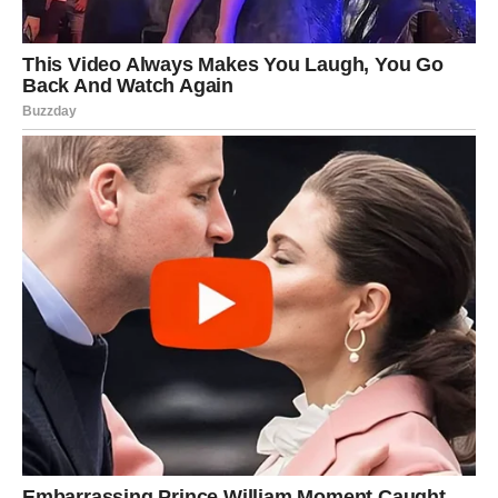
zaista razume vaše emocije ili da li je vaš odnos onakav
kakav ste želeli.
Energija narednih dana donosi priliku da se mnoge stvari
razjasne. Ako ste u vezi, može doći do razgovora koji
donosi više razumevanja i bliskosti između vas i partnera.
Za slobodne Vage dolazi zanimljiv period. Postoji velika
mogućnost da upoznate osobu koja vas privlači svojom
energijom i načinom razmišljanja. Taj susret može doneti
osećaj da ste upoznali nekoga ko vas razume na poseban
način.
Važno je da ostanete otvoreni za nova poznanstva i da ne
dozvolite prošlim razočaranjima da zatvore vaše srce.
Lični razvoj – pronalaženje