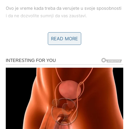
Ovo je vreme kada treba da verujete u svoje sposobnosti
i da ne dozvolite sumnji da vas zaustavi.
Finansije – stabilnost koja dolazi
READ MORE
kroz pametne odluke
Kada su finansije u pitanju, Vage često vole ravnotežu
između uživanja i odgovornosti. Vi znate kako da cenite
lepe stvari u životu, ali takođe imate sposobnost da
planirate svoje troškove.
U poslednje vreme možda ste morali da donesete neke
važne finansijske odluke. Ipak, energija narednog perioda
donosi prilike koje mogu doneti stabilnost.
Moguće je da će se pojaviti dodatni izvor prihoda ili