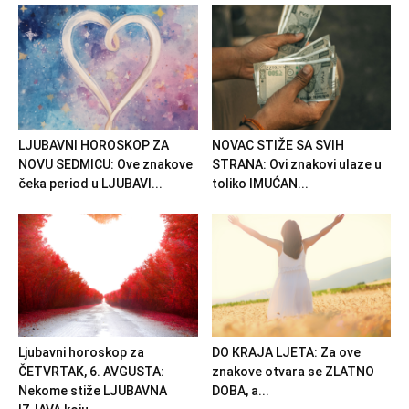
LJUBAVNI HOROSKOP ZA
NOVAC STIŽE SA SVIH
NOVU SEDMICU: Ove znakove
STRANA: Ovi znakovi ulaze u
čeka period u LJUBAVI...
toliko IMUĆAN...
Ljubavni horoskop za
DO KRAJA LJETA: Za ove
ČETVRTAK, 6. AVGUSTA:
znakove otvara se ZLATNO
Nekome stiže LJUBAVNA
DOBA, a...