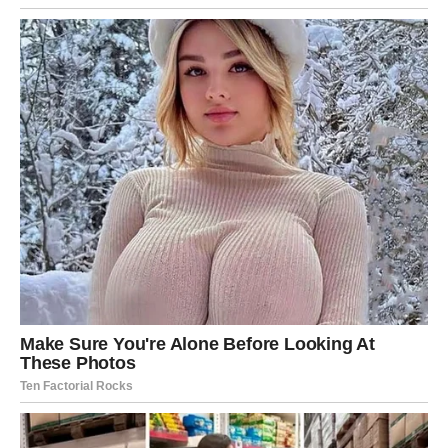
Poruka sudbine za Vagu
Sudbina sada šalje važnu poruku Vagama: vaša strpljivost
i sposobnost da verujete u pravdu nisu bile uzalud.
Sve ono za šta ste se borili – mir, poštovanje i stabilnost –
sada počinje da dolazi u vaš život.
Ljudi koji su vas možda potcenili mogu shvatiti koliko ste
zapravo jaki. Oni koji su verovali u vas sada će videti
koliko možete da postignete.
Najvažnije je da nastavite da verujete u sebe i da ne
dozvolite sumnji da vas zaustavi.