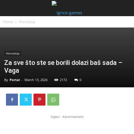
Home
Horoskop
Horoskop
Za sve što ste se borili dolazi baš sada –
Vaga
By
Portal
-
March 13, 2026
2172
0
Oglasi - Advertisement