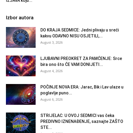
IZJAVA koju...
Izbor autora
DO KRAJA SEDMICE: Jedni plivaju u sreći
kakvu ODAVNO NISU OSJETILI,...
August 3, 2026
LJUBAVNI PREOKRET ZA PAMĆENJE: Srce
bira ono što ĆE VAM DONIJETI...
August 4, 2026
POČINJE NOVA ERA: Jarac, Bik i Lav ulaze u
poglavlje puno...
August 6, 2026
STRIJELAC: U OVOJ SEDMICI vas čeka
PREDIVNO IZNENAĐENJE, saznajte ZAŠTO
STE...