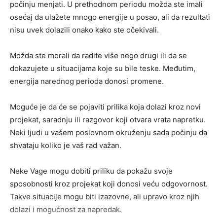
počinju menjati. U prethodnom periodu možda ste imali
osećaj da ulažete mnogo energije u posao, ali da rezultati
nisu uvek dolazili onako kako ste očekivali.
Možda ste morali da radite više nego drugi ili da se
dokazujete u situacijama koje su bile teske. Međutim,
energija narednog perioda donosi promene.
Moguće je da će se pojaviti prilika koja dolazi kroz novi
projekat, saradnju ili razgovor koji otvara vrata napretku.
Neki ljudi u vašem poslovnom okruženju sada počinju da
shvataju koliko je vaš rad važan.
Neke Vage mogu dobiti priliku da pokažu svoje
sposobnosti kroz projekat koji donosi veću odgovornost.
Takve situacije mogu biti izazovne, ali upravo kroz njih
dolazi i mogućnost za napredak.