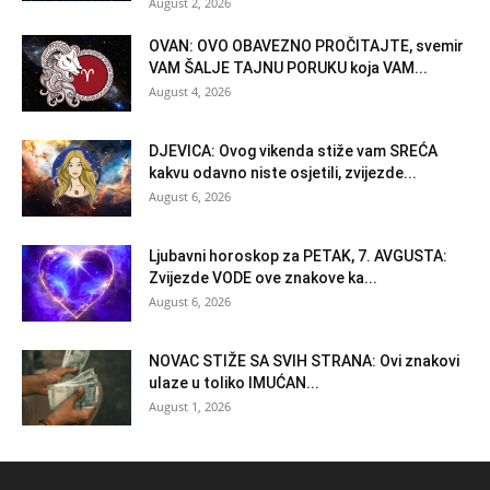
August 2, 2026
OVAN: OVO OBAVEZNO PROČITAJTE, svemir
VAM ŠALJE TAJNU PORUKU koja VAM...
August 4, 2026
DJEVICA: Ovog vikenda stiže vam SREĆA
kakvu odavno niste osjetili, zvijezde...
August 6, 2026
Ljubavni horoskop za PETAK, 7. AVGUSTA:
Zvijezde VODE ove znakove ka...
August 6, 2026
NOVAC STIŽE SA SVIH STRANA: Ovi znakovi
ulaze u toliko IMUĆAN...
August 1, 2026