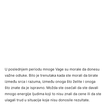
U poslednjem periodu mnoge Vage su morale da donesu
važne odluke. Bilo je trenutaka kada ste morali da birate
između srca i razuma, između onoga što želite i onoga
što znate da je ispravno. Možda ste osećali da ste davali
mnogo energije ljudima koji to nisu znali da cene ili da ste
ulagali trud u situacije koje nisu donosile rezultate.