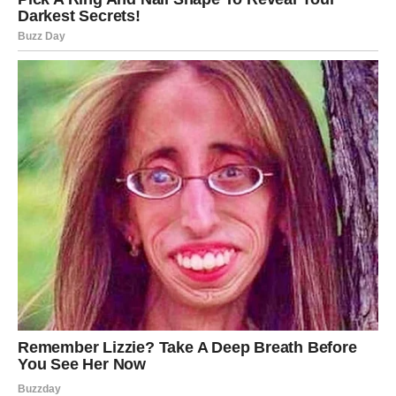
neočekivanu podršku
, savet ili priliku koja menja tok
planova. Ono što je važno jeste da budete otvoreni i da
ne odbacujete ono što dolazi samo zato što se ne uklapa
u stare zamisli. Ovo je period u kojem se budućnost piše
novim slovima, a vi imate glavnu ulogu.
Zvezde poručuju da je vreme da verujete u sebe i svoje
ideje. Ono što sada započnete može imati dugoročan
značaj i doneti stabilnost kakvu ranije niste imali. Sudbina
vam daje vetar u leđa – iskoristite ga.