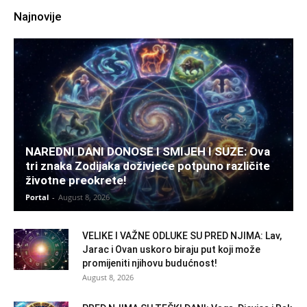
Najnovije
NAREDNI DANI DONOSE I SMIJEH I SUZE: Ova
tri znaka Zodijaka doživjeće potpuno različite
životne preokrete!
Portal
-
August 8, 2026
VELIKE I VAŽNE ODLUKE SU PRED NJIMA: Lav,
Jarac i Ovan uskoro biraju put koji može
promijeniti njihovu budućnost!
August 8, 2026