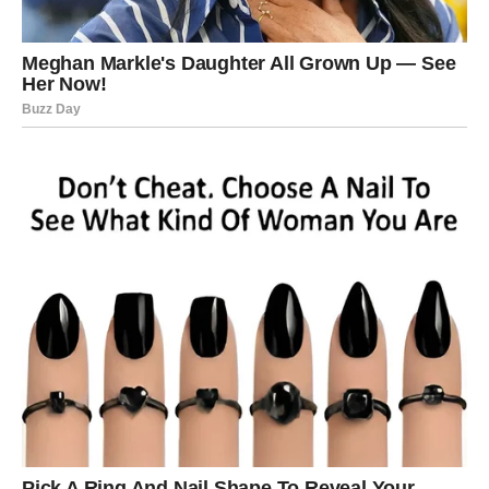
Za Vodolije dolazi period u kojem se
unutrašnji nemir
smiruje
, a pred vama se otvara nova perspektiva. Zvezde
imaju plan koji uključuje oslobađanje od starih obrazaca,
ljudi i situacija koje vam više ne donose rast. Naredni dani
donose osećaj da se nešto važno „kliknulo“ u vama – kao
da ste konačno shvatili šta želite, a šta više ne.
Ovo je vreme u kojem Vodolija prestaje da se prilagođava
drugima nauštrb sebe. Sudbina vam daje priliku da
započnete nešto novo – bilo da je to projekat, odnos,
promena načina razmišljanja ili odluka koja vam vraća
osećaj slobode. Zvezde vas podržavaju u svemu što je
autentično i iskreno.
Mnoge Vodolije će u narednim danima dobiti