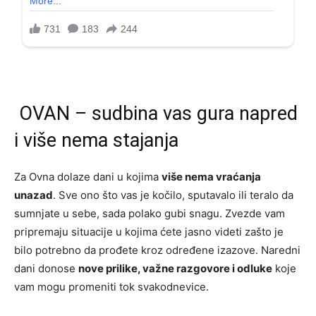
OVAN – sudbina vas gura napred
i više nema stajanja
Za Ovna dolaze dani u kojima
više nema vraćanja
unazad
. Sve ono što vas je kočilo, sputavalo ili teralo da
sumnjate u sebe, sada polako gubi snagu. Zvezde vam
pripremaju situacije u kojima ćete jasno videti zašto je
bilo potrebno da prođete kroz određene izazove. Naredni
dani donose
nove prilike, važne razgovore i odluke
koje
vam mogu promeniti tok svakodnevice.