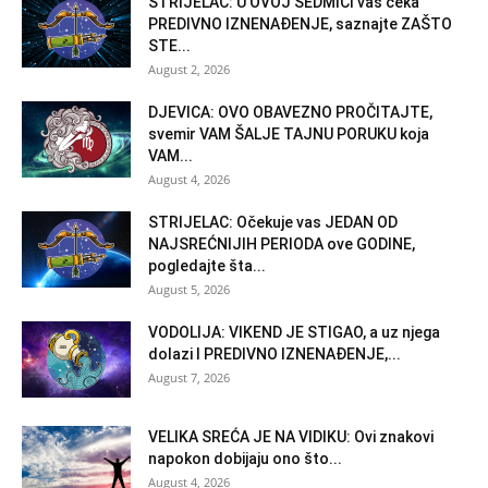
STRIJELAC: U OVOJ SEDMICI vas čeka
PREDIVNO IZNENAĐENJE, saznajte ZAŠTO
STE...
August 2, 2026
DJEVICA: OVO OBAVEZNO PROČITAJTE,
svemir VAM ŠALJE TAJNU PORUKU koja
VAM...
August 4, 2026
STRIJELAC: Očekuje vas JEDAN OD
NAJSREĆNIJIH PERIODA ove GODINE,
pogledajte šta...
August 5, 2026
VODOLIJA: VIKEND JE STIGAO, a uz njega
dolazi I PREDIVNO IZNENAĐENJE,...
August 7, 2026
VELIKA SREĆA JE NA VIDIKU: Ovi znakovi
napokon dobijaju ono što...
August 4, 2026