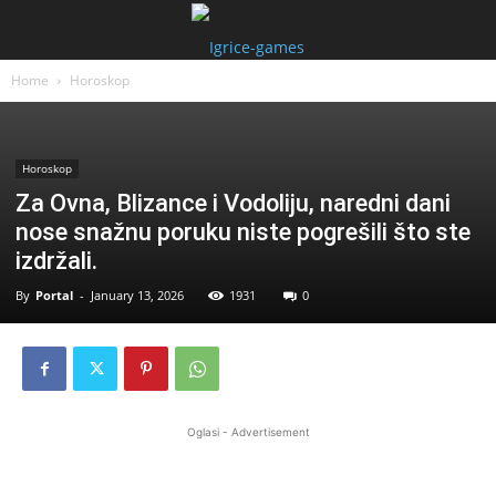
Home
Horoskop
Horoskop
Za Ovna, Blizance i Vodoliju, naredni dani
nose snažnu poruku niste pogrešili što ste
izdržali.
By
Portal
-
January 13, 2026
1931
0
Oglasi - Advertisement