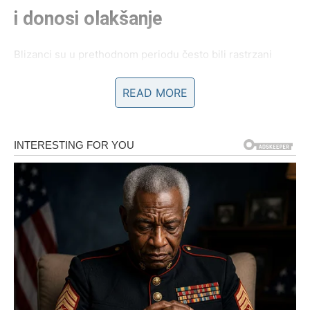
i donosi olakšanje
Blizanci su u prethodnom periodu često bili rastrzani
između razuma i emocija, između onoga što žele i onoga
što se od njih očekuje. Upravo zbog toga, zvezde sada
READ MORE
imaju poseban plan – plan koji uključuje
razjašnjenje,
istinu i oslobađanje
. Naredni dani donose razgovore,
vesti ili saznanja koja menjaju vašu percepciju jedne
važne situacije.
Ono što je dugo bilo nejasno, sada postaje kristalno
jasno. Blizanci će shvatiti da su mnoge sumnje bile
nepotrebne i da su odgovori bili bliže nego što su mislili.
Ovo je period u kojem se vraća mentalna ravnoteža, a sa
njom i osećaj kontrole nad sopstvenim životom. Zvezde
vam pomažu da
zatvorite jedno poglavlje
i bez tereta
nastavite dalje.