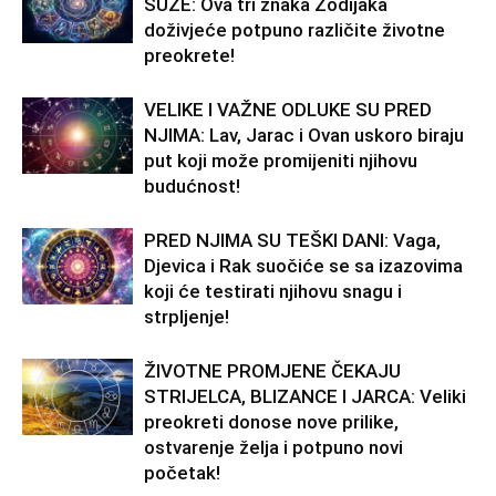
SUZE: Ova tri znaka Zodijaka
doživjeće potpuno različite životne
preokrete!
VELIKE I VAŽNE ODLUKE SU PRED
NJIMA: Lav, Jarac i Ovan uskoro biraju
put koji može promijeniti njihovu
budućnost!
PRED NJIMA SU TEŠKI DANI: Vaga,
Djevica i Rak suočiće se sa izazovima
koji će testirati njihovu snagu i
strpljenje!
ŽIVOTNE PROMJENE ČEKAJU
STRIJELCA, BLIZANCE I JARCA: Veliki
preokreti donose nove prilike,
ostvarenje želja i potpuno novi
početak!