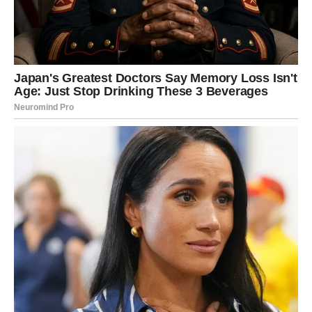
Na praktičnom planu, mogući su pomaci u poslu,
dogovorima, ali i u ličnim odnosima. Blizanci sada imaju
priliku da izgovore ono što su dugo držali u sebi i da budu
shvaćeni na pravi način. Sudbina vam daje šansu da se
oslobodite svega što vas je gušilo i da krenete putem koji
je više u skladu sa vašom prirodom.
Najvažnija poruka zvezda za Blizance glasi:
ne plašite se
istine
. Ona vam u narednim danima donosi olakšanje, mir
i jasniji pravac. Sve što se sada razotkriva radi u vašu
korist, čak i ako u prvom trenutku deluje izazovno.
VODOLIJA – novi početak koji
menja pogled na budućnost