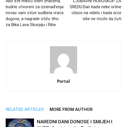
Ako ste među ovim znacima,
LJUBAVNI HOROSKOP ZA
budite otvoreni za iznenađenja
SREDU:Dan kada neke istine
novac vam stize sudbina vraća
izlaze na videlo i kada srce
dugove, a nagrade stižu tiho
više ne može da ćuti
za Bika Lava Skorpiju i Ribe.
Portal
RELATED ARTICLES
MORE FROM AUTHOR
NAREDNI DANI DONOSE I SMIJEH I