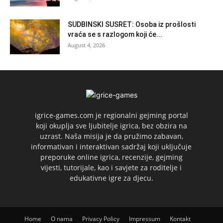
SUDBINSKI SUSRET: Osoba iz prošlosti
vraća se s razlogom koji će...
August 4, 2026
igrice-games.com je regionalni gejming portal
koji okuplja sve ljubitelje igrica, bez obzira na
uzrast. Naša misija je da pružimo zabavan,
informativan i interaktivan sadržaj koji uključuje
preporuke online igrica, recenzije, gejming
vijesti, tutorijale, kao i savjete za roditelje i
edukativne igre za djecu.
Home
O nama
Privacy Policy
Impressum
Kontakt