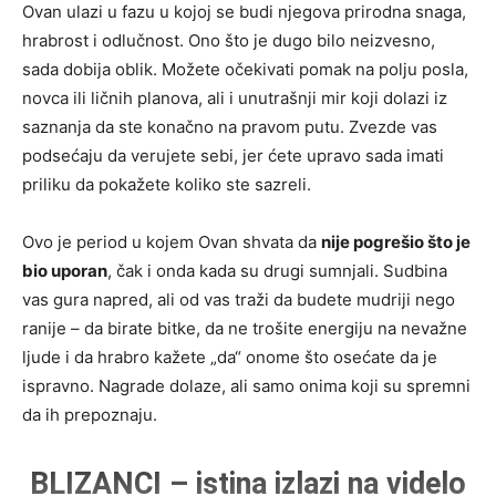
Ovan ulazi u fazu u kojoj se budi njegova prirodna snaga,
hrabrost i odlučnost. Ono što je dugo bilo neizvesno,
sada dobija oblik. Možete očekivati pomak na polju posla,
novca ili ličnih planova, ali i unutrašnji mir koji dolazi iz
saznanja da ste konačno na pravom putu. Zvezde vas
podsećaju da verujete sebi, jer ćete upravo sada imati
priliku da pokažete koliko ste sazreli.
Ovo je period u kojem Ovan shvata da
nije pogrešio što je
bio uporan
, čak i onda kada su drugi sumnjali. Sudbina
vas gura napred, ali od vas traži da budete mudriji nego
ranije – da birate bitke, da ne trošite energiju na nevažne
ljude i da hrabro kažete „da“ onome što osećate da je
ispravno. Nagrade dolaze, ali samo onima koji su spremni
da ih prepoznaju.
BLIZANCI – istina izlazi na videlo