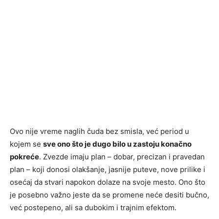
Ovo nije vreme naglih čuda bez smisla, već period u
kojem se
sve ono što je dugo bilo u zastoju konačno
pokreće
. Zvezde imaju plan – dobar, precizan i pravedan
plan – koji donosi olakšanje, jasnije puteve, nove prilike i
osećaj da stvari napokon dolaze na svoje mesto. Ono što
je posebno važno jeste da se promene neće desiti bučno,
već postepeno, ali sa dubokim i trajnim efektom.