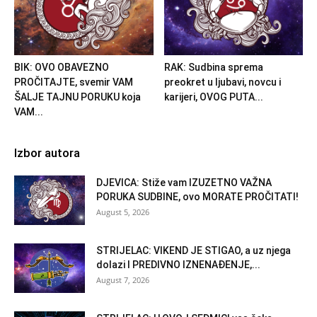
BIK: OVO OBAVEZNO
RAK: Sudbina sprema
PROČITAJTE, svemir VAM
preokret u ljubavi, novcu i
ŠALJE TAJNU PORUKU koja
karijeri, OVOG PUTA...
VAM...
Izbor autora
DJEVICA: Stiže vam IZUZETNO VAŽNA
PORUKA SUDBINE, ovo MORATE PROČITATI!
August 5, 2026
STRIJELAC: VIKEND JE STIGAO, a uz njega
dolazi I PREDIVNO IZNENAĐENJE,...
August 7, 2026