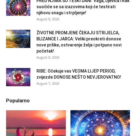
PRED NJIMA SU TEŠKI DANI: Vaga, Djevica i Rak
suočiće se sa izazovima koji će testirati
njihovu snagu i strpljenje!
August 8, 2026
ŽIVOTNE PROMJENE ČEKAJU STRIJELCA,
BLIZANCE I JARCA: Veliki preokreti donose
nove prilike, ostvarenje želja i potpuno novi
početak!
August 8, 2026
RIBE: Očekuje vas VEOMA LIJEP PERIOD,
zvijezde DONOSE NEŠTO NEVJEROVATNO!
August 7, 2026
Popularno