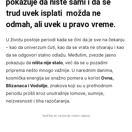
pokazuje da niste sami i da se
trud uvek isplati možda ne
odmah, ali uvek u pravo vreme.
U životu postoje periodi kada se čini da je sve na čekanju
– kao da univerzum ćuti, kao da se vrata ne otvaraju i kao
da se odgovori stalno odlažu. Međutim, zvezde jasno
pokazuju da
ništa nije stalo
, već da se u pozadini
priprema nešto mnogo važnije. U narednim danima,
kosmička energija se snažno pomera u korist
Ovna,
Blizanaca i Vodolije
, znakova koji su u prethodnom
periodu prošli kroz unutrašnje lomove, sumnje,
neizvesnosti i tiha razočaranja.
Sadržaj se nastavlja nakon oglasa