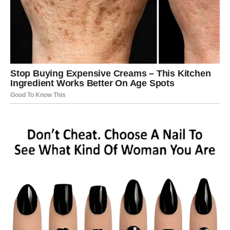
Zvijezde vam sada donose novu energiju, ogromnu
motivaciju i priliku da konačno osjetite kako izgleda kada
život radi u vašu korist.
Mnoge Vodolije će tokom ovog perioda upoznati prave
ljude, dobiti prilike koje nisu očekivale i napraviti korake
koji će ih odvesti prema životu o kojem su dugo maštale.
Zato ne dozvolite strahu da vas zaustavi.
Sudbina ima veoma važnu poruku za vas — sada konačno
dolazi vrijeme da postanete uspješni, slobodni i
finansijski sigurni kao nikada prije.