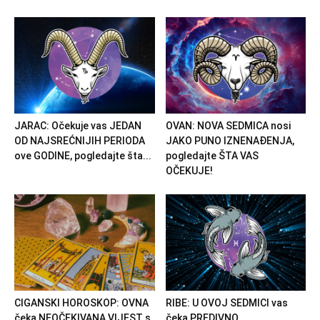
JARAC: Očekuje vas JEDAN
OVAN: NOVA SEDMICA nosi
OD NAJSREĆNIJIH PERIODA
JAKO PUNO IZNENAĐENJA,
ove GODINE, pogledajte šta...
pogledajte ŠTA VAS
OČEKUJE!
CIGANSKI HOROSKOP: OVNA
RIBE: U OVOJ SEDMICI vas
čeka NEOČEKIVANA VIJEST s
čeka PREDIVNO