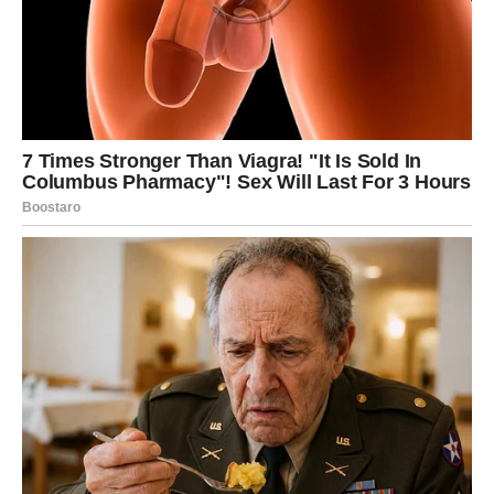
mislite.
Mnoge Vodolije će tokom ovog perioda konačno shvatiti
da imaju talenat koji može donijeti ozbiljan novac.
Novac vam dolazi kroz