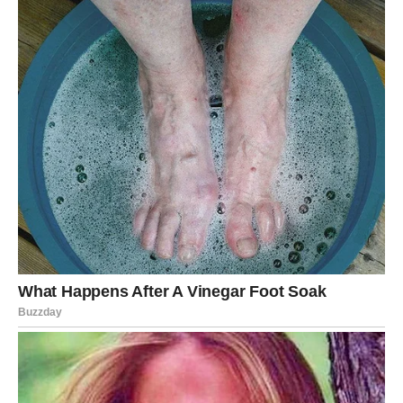
Ta osoba još uvijek razmišlja o vama i moguće je da će
pokušati obnoviti kontakt.
Ali ovog puta vi ćete mnogo jasnije vidjeti šta želite.
Nećete više pristajati na odnose koji vam donose stres,
nesigurnost i emotivni haos.
Mnoge Vodolije će konačno odlučiti da biraju svoj mir i
budućnost umjesto ljudi koji ih stalno vraćaju na stare
probleme.
Vrijeme je da konačno počnete
vjerovati da zaslužujete mnogo
više