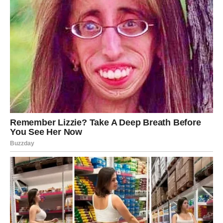
Previše ste puta osjećali da uspjeh dolazi drugim ljudima
lakše nego vama.
Često ste imali osjećaj da vas život usporava baš onda
kada želite napraviti veliki korak naprijed.
Ali sudbina vam sada jasno pokazuje da sve dolazi u
pravo vrijeme.
Zvijezde vam poručuju da prestanete razmišljati o prošlim
neuspjesima jer vas upravo oni vode prema mnogo
većem uspjehu.
Sudbina vam sada otvara vrata
velikog bogatstva
Sve kroz šta ste prošli pripremalo vas je za ono što