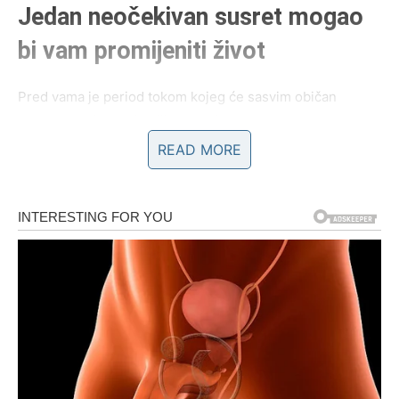
Jedan neočekivan susret mogao
bi vam promijeniti život
Pred vama je period tokom kojeg će sasvim običan
razgovor pokrenuti velike promjene.
READ MORE
Možda ćete upoznati osobu koja će vam dati ideju,
poslovni prijedlog ili priliku koju na početku nećete
shvatiti dovoljno ozbiljno.
Ali upravo ta prilika mogla bi vam kasnije donijeti veliku
zaradu i sigurnost kakvu dugo pokušavate ostvariti.
Zvijezde vam poručuju da ne podcjenjujete svoje znanje i
kreativnost.
Vi ste mnogo spremniji za uspjeh nego što trenutno