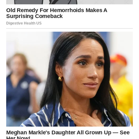
Ono što će vas posebno iznenaditi jeste brzina kojom će
se neke stvari početi mijenjati.
Ljubavni život takođe prolazi kroz
velike promjene
Iako će finansije i posao biti u centru pažnje, ljubavni
život neće ostati po strani.
Ako ste slobodni, pred vama je period tokom kojeg biste
mogli upoznati osobu koja će vas potpuno osvojiti
energijom, načinom razmišljanja i osjećajem slobode koji
ćete imati pored nje.
Ono što će vas posebno iznenaditi jeste činjenica da ćete