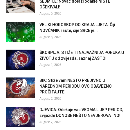
SEDMICE: Novac dolazi odakle NISTE
OČEKIVALI!
August 5, 2026
VELIKI HOROSKOP DO KRAJA LJETA: Čiji
NOVČANIK raste, čije SRCE je...
August 3, 2026
ŠKORPIJA: STIŽE TI NAJVAŽNIJA PORUKA U
ŽIVOTU od zvijezda, saznaj ZAŠTO!
August 1, 2026
BIK: Stiže vam NEŠTO PREDIVNO U
NAREDNOM PERIODU, OVO OBAVEZNO
PROČITAJTE!
August 2, 2026
DJEVICA: Očekuje vas VEOMA LIJEP PERIOD,
zvijezde DONOSE NEŠTO NEVJEROVATNO!
August 7, 2026