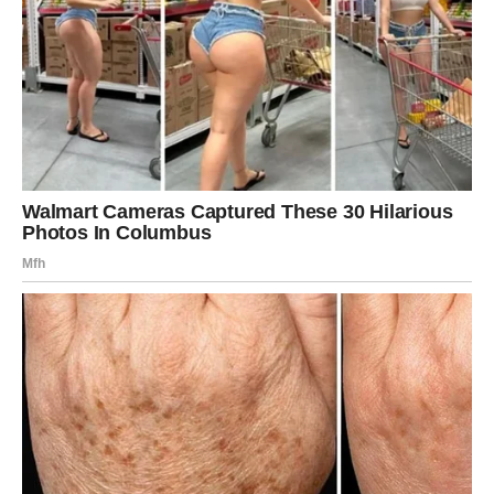
dolazi.
Svaka prepreka, svako razočaranje i svaki trenutak tokom
kojeg ste mislili da više ne možete dalje zapravo su vas
učinili jačima i mudrijima.
A sada dolazi period tokom kojeg biste mogli ostvariti ono
o čemu ste dugo maštali.
Mnoge Vodolije će tokom narednog perioda napraviti
poteze koji će im kasnije potpuno promijeniti život i
donijeti veliku finansijsku sigurnost.
Pred vama je vrijeme kakvo se
rijetko doživljava