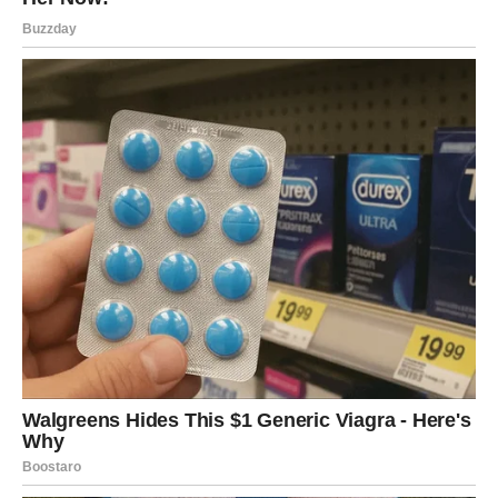
prvi put nakon dugo vremena osjećati da ne morate
skrivati svoje pravo lice.
Vodolije koje su zauzete konačno će uspjeti riješiti
probleme koji ih dugo opterećuju.
Pred vama su iskreni razgovori, više razumijevanja i
osjećaj da partner konačno vidi koliko ste se trudili oko
svega.
Jedna osoba iz prošlosti mogla bi
se ponovo pojaviti
Zvijezde pokazuju mogućnost povratka osobe koju niste
uspjeli potpuno zaboraviti.