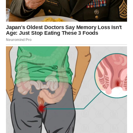
kreativnost, hrabrost i nove ideje
Vi nikada niste bili osoba koja voli živjeti po pravilima
drugih ljudi.
Uvijek ste željeli više slobode, više mogućnosti i život
koji se razlikuje od prosjeka.
I upravo će vam ta osobina sada donijeti veliku sreću.
Zvijezde pokazuju da će mnoge Vodolije uspjeti upravo
kroz posao povezan s internetom, komunikacijom,
kreativnošću ili idejama koje drugi ljudi još uvijek ne
razumiju dovoljno.
Moguće su velike poslovne promjene, dodatni izvori
zarade ili prilika koja će vam otvoriti vrata potpuno novog
života.