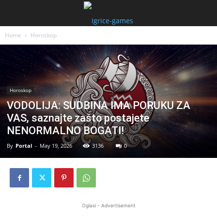
Home
Horoskop
Horoskop
VODOLIJA: SUDBINA IMA PORUKU ZA
VAS, saznajte zašto postajete
NENORMALNO BOGATI!
By
Portal
-
May 19, 2026
3136
0
Oglasi - Advertisement