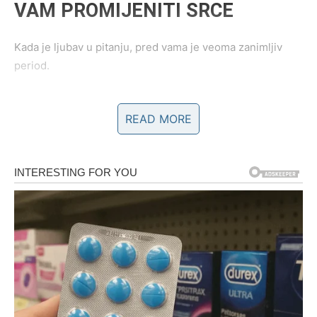
VAM PROMIJENITI SRCE
Kada je ljubav u pitanju, pred vama je veoma zanimljiv
period.
Ako ste slobodne, moguće je poznanstvo sa osobom koja
READ MORE
će vas osvojiti inteligencijom, pažnjom i načinom na koji
vas razumije bez mnogo objašnjavanja.
Ono što će vas posebno iznenaditi jeste činjenica da ćete
pored te osobe osjećati i mir i slobodu u isto vrijeme.
Mnoge Vodolije će tokom ovog perioda konačno shvatiti
da prava ljubav dolazi onda kada prestanete pristajati na
manje od onoga što zaslužujete.
Zvijezde pokazuju i mogućnost povratka osobe iz