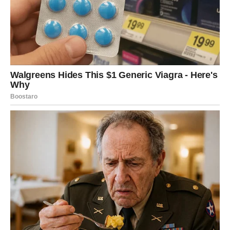
prošlosti.
Ta osoba još uvijek razmišlja o vama i moguće je da će
pokušati obnoviti kontakt.
Ali ovog puta vi ćete mnogo jasnije vidjeti šta želite.
Vodolije koje su zauzete konačno će uspjeti riješiti
nesporazume koji ih dugo opterećuju.