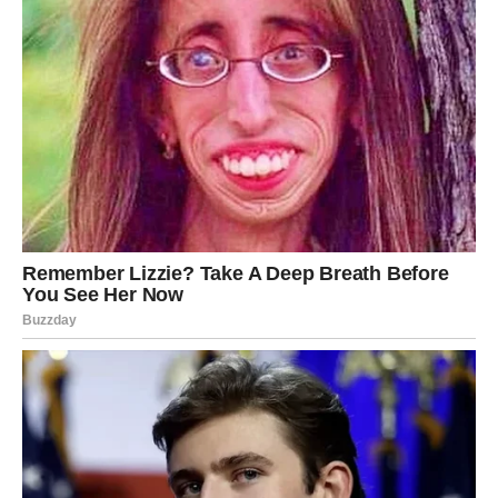
Jer ono što ste predugo čekale sada polako ulazi u vaš
život i moglo bi vam donijeti sreću veću nego što
trenutno možete zamisliti.