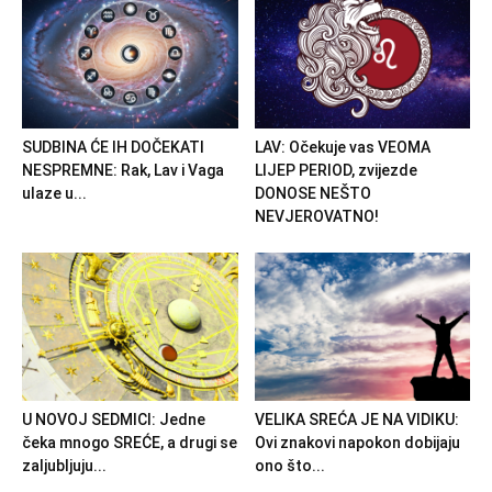
SUDBINA ĆE IH DOČEKATI
LAV: Očekuje vas VEOMA
NESPREMNE: Rak, Lav i Vaga
LIJEP PERIOD, zvijezde
ulaze u...
DONOSE NEŠTO
NEVJEROVATNO!
U NOVOJ SEDMICI: Jedne
VELIKA SREĆA JE NA VIDIKU:
čeka mnogo SREĆE, a drugi se
Ovi znakovi napokon dobijaju
zaljubljuju...
ono što...