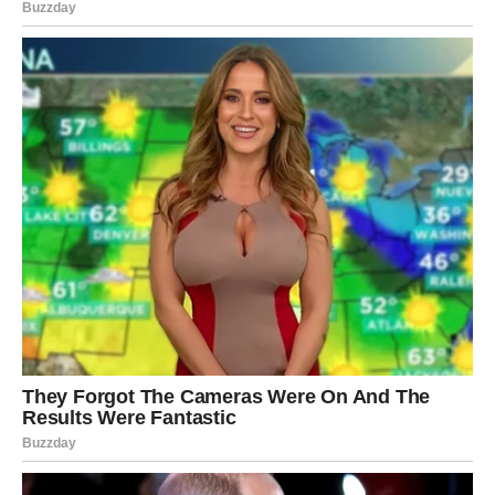
odluku ili da konačno krenete putem koji će vam donijeti
sreću i mir.
Mnoge Vodolije će upravo zahvaljujući jednom razgovoru
ili savjetu shvatiti šta zaista žele od života.
VRIJEME JE DA PRESTANETE
SUMNJATI U SEBE
Previše ste energije trošile na brigu, razmišljanje i strah
od budućnosti.
Često ste sumnjale u sebe čak i onda kada ste bile
mnogo jače nego što ste mislile.
Ali sudbina vam sada pokazuje da dolazi period tokom
kojeg ćete konačno shvatiti koliko zapravo vrijedite.