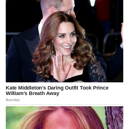
RAZLOG ZA VELIKU SREĆU JE
NAPOKON TU
Sve kroz šta ste prošle nije bilo uzalud.
Svaka prepreka, svako razočaranje i svaki težak trenutak
pripremali su vas za ono što sada dolazi.
A ono što dolazi moglo bi vam vratiti vjeru u sreću, ljubav
i život.
Zvijezde vam donose novu energiju, mnogo više mira i
osjećaj da se konačno nešto veliko mijenja u vašu korist.
Zato ne ignorišite znakove koje vam sudbina šalje.