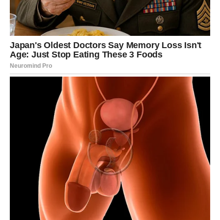
POSAO I NOVAC – STIŽE
OLAKŠANJE KOJE STE DUGO
ČEKALE
Na poslovnom planu ulazite u mnogo bolji period.
Iako ste u posljednje vrijeme često imale osjećaj da vaš
trud niko ne primjećuje, sada dolazi vrijeme kada će se
stvari početi mijenjati.
Mnoge Vodolije će tokom narednog perioda dobiti priliku
da pokažu koliko vrijede.
Moguće su veoma važne promjene povezane sa poslom,