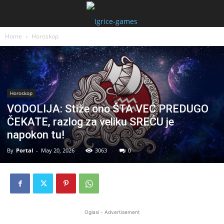
Home
Horoskop
Horoskop
VODOLIJA: Stiže ono ŠTA VEĆ PREDUGO
ČEKATE, razlog za veliku SREĆU je
napokon tu!
By
Portal
-
May 20, 2026
3063
0
Oglasi - Advertisement