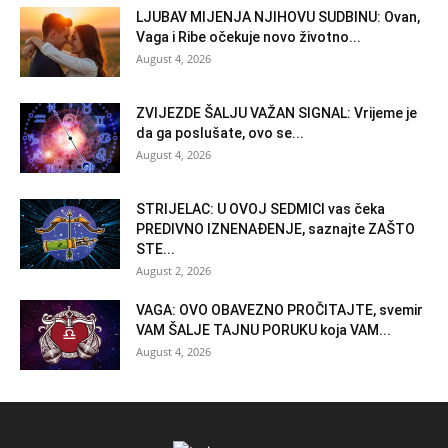
LJUBAV MIJENJA NJIHOVU SUDBINU: Ovan,
Vaga i Ribe očekuje novo životno...
August 4, 2026
ZVIJEZDE ŠALJU VAŽAN SIGNAL: Vrijeme je
da ga poslušate, ovo se...
August 4, 2026
STRIJELAC: U OVOJ SEDMICI vas čeka
PREDIVNO IZNENAĐENJE, saznajte ZAŠTO
STE...
August 2, 2026
VAGA: OVO OBAVEZNO PROČITAJTE, svemir
VAM ŠALJE TAJNU PORUKU koja VAM...
August 4, 2026