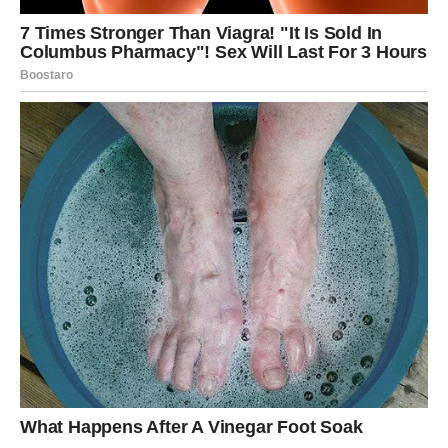
finansijama ili ljudima koji mogu imati veliki uticaj na vašu
budućnost.
Kada je novac u pitanju, pred vama je stabilniji period.
Ono što će vas posebno iznenaditi jeste činjenica da će
se problemi koji vas dugo opterećuju početi rješavati
mnogo brže nego što trenutno očekujete.
JEDNA OSOBA IMA VAŽNU
ULOGU U VAŠOJ SREĆI
Zvijezde pokazuju da u vašem životu postoji osoba koja
vam želi mnogo više dobra nego što trenutno mislite.
Ta osoba mogla bi vam pomoći da donesete veoma važnu