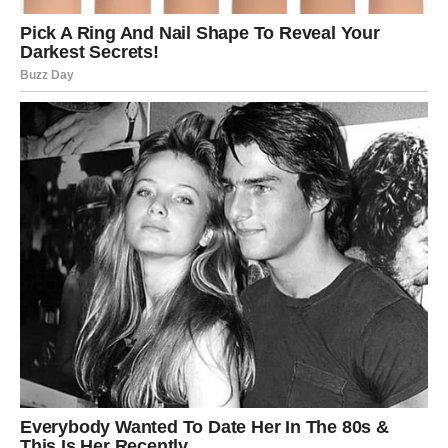
u pravom smjeru.
Vrijeme je da počnete više
vjerovati sebi
Mnogo ste puta sumnjale u svoje odluke samo zato što su
vas prethodna razočaranja učinila opreznim. Međutim,
ovaj vikend donosi vam dokaz da sreća ipak dolazi onda
kada joj se najmanje nadate.
Zvijezde vam poručuju da ne dozvolite strahu da vas
zaustavi i da konačno počnete razmišljati mnogo hrabrije
o svojoj budućnosti.
Pred vama su dani tokom kojih biste mogle donijeti
odluku koja će kasnije potpuno promijeniti vaš život.