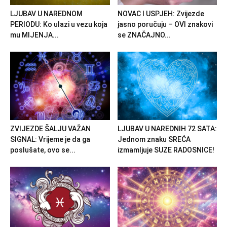
LJUBAV U NAREDNOM
NOVAC I USPJEH: Zvijezde
PERIODU: Ko ulazi u vezu koja
jasno poručuju – OVI znakovi
mu MIJENJA...
se ZNAČAJNO...
ZVIJEZDE ŠALJU VAŽAN
LJUBAV U NAREDNIH 72 SATA:
SIGNAL: Vrijeme je da ga
Jednom znaku SREĆA
poslušate, ovo se...
izmamljuje SUZE RADOSNICE!