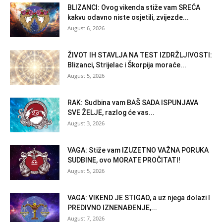
BLIZANCI: Ovog vikenda stiže vam SREĆA
kakvu odavno niste osjetili, zvijezde...
August 6, 2026
ŽIVOT IH STAVLJA NA TEST IZDRŽLJIVOSTI:
Blizanci, Strijelac i Škorpija moraće...
August 5, 2026
RAK: Sudbina vam BAŠ SADA ISPUNJAVA
SVE ŽELJE, razlog će vas...
August 3, 2026
VAGA: Stiže vam IZUZETNO VAŽNA PORUKA
SUDBINE, ovo MORATE PROČITATI!
August 5, 2026
VAGA: VIKEND JE STIGAO, a uz njega dolazi I
PREDIVNO IZNENAĐENJE,...
August 7, 2026