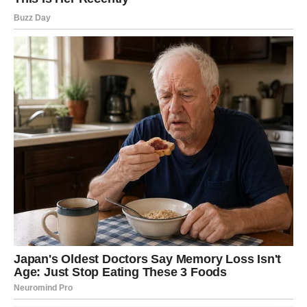
Ovaj vikend mogao bi postati
početak mnogo bogatijeg perioda
Ono što vam dolazi nije obična prolazna sreća. Zvijezde
pokazuju da ulazite u fazu života tokom koje biste mogle
ostvariti mnogo više nego što sada očekujete.
Novac, nove prilike i osjećaj sigurnosti dolaze onda kada
ste skoro izgubile vjeru da će se stvari promijeniti.
Zato otvorite oči, vjerujte sebi i ne propuštajte prilike koje
vam sudbina šalje jer bi upravo ovaj vikend mogao postati
jedan od najvažnijih u posljednje vrijeme.