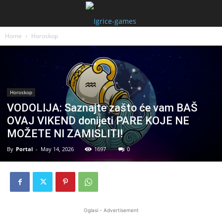
Home
Horoskop
Horoskop
VODOLIJA: Saznajte zašto će vam BAŠ
OVAJ VIKEND donijeti PARE KOJE NE
MOŽETE NI ZAMISLITI!
By
Portal
-
May 14, 2026
1697
0
Oglasi - Advertisement