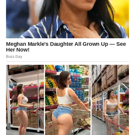
kolega ili neko koga dugo poznajete.
Ova osoba mogla bi vam pomoći važnim savjetom,
informacijom ili poslovnom prilikom zahvaljujući kojoj
ćete mnogo lakše ostvariti ono što želite.
Zvijezde vam savjetuju da tokom vikenda budete
otvorene za razgovore i nova poznanstva jer upravo
preko jedne neočekivane situacije može doći velika
sreća.