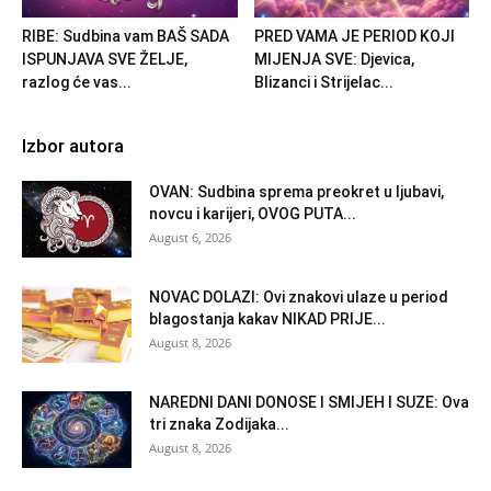
RIBE: Sudbina vam BAŠ SADA
PRED VAMA JE PERIOD KOJI
ISPUNJAVA SVE ŽELJE,
MIJENJA SVE: Djevica,
razlog će vas...
Blizanci i Strijelac...
Izbor autora
OVAN: Sudbina sprema preokret u ljubavi,
novcu i karijeri, OVOG PUTA...
August 6, 2026
NOVAC DOLAZI: Ovi znakovi ulaze u period
blagostanja kakav NIKAD PRIJE...
August 8, 2026
NAREDNI DANI DONOSE I SMIJEH I SUZE: Ova
tri znaka Zodijaka...
August 8, 2026