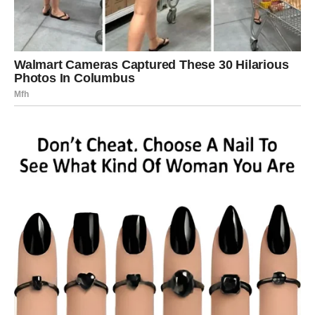
Ljubav vam tokom vikenda donosi
dodatnu energiju
Iako će posao i novac biti glavna tema narednih dana, ni
emocije vas neće zaobići. Tokom vikenda mogli biste
dobiti pažnju osobe koja već dugo razmišlja o vama.
Slobodne Vodolije mogle bi upoznati nekoga ko će ih
odmah privući inteligencijom i energijom, dok će one koje
su u vezi konačno osjetiti više mira, podrške i
razumijevanja od partnera.
Zvijezde vam donose osjećaj da se život konačno okreće