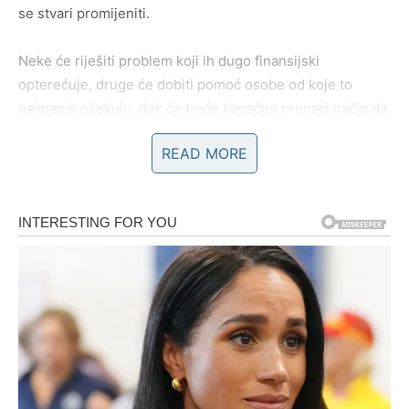
se stvari promijeniti.
Neke će riješiti problem koji ih dugo finansijski
opterećuje, druge će dobiti pomoć osobe od koje to
najmanje očekuju, dok će treće konačno pronaći način da
zarade mnogo više nego ranije.
READ MORE
Zvijezde vam poručuju da tokom vikenda ne odbijate
prilike samo zato što vam djeluju previše dobro da bi bile
stvarne.
Jedan susret mogao bi promijeniti
mnogo toga
Veoma je moguće da će upravo jedna osoba igrati veliku
ulogu u događajima koji dolaze. To može biti prijatelj,