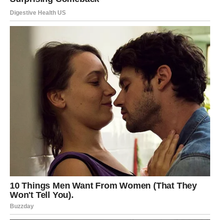
osjećaju.
Postoji nešto što vam srce pokušava reći.
Možda ste do sada pokušavale pronaći logično
objašnjenje.
Možda ste ignorisale ono što osjećate.
Ali sada dolazi vrijeme kada će vam upravo intuicija
pokazati pravi put.
Nemojte je zanemariti.
Velika promjena počinje malim
korakom