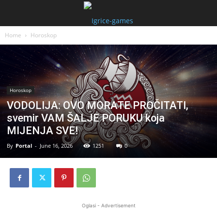
Home
Horoskop
Horoskop
VODOLIJA: OVO MORATE PROČITATI,
svemir VAM ŠALJE PORUKU koja
MIJENJA SVE!
By
Portal
-
June 16, 2026
1251
0
Oglasi - Advertisement