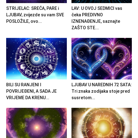
STRIJELAC: SREĆA, PARE i
LAV: U OVOJ SEDMICI vas
LJUBAV, zvijezde su vam SVE
čeka PREDIVNO
POSLOŽILE, ovo...
IZNENAĐENJE, saznajte
ZAŠTO STE...
BILI SU RANJENI I
LJUBAV U NAREDNIH 72 SATA:
POVRIJEĐENI, A SADA JE
Tri znaka zodijaka stoje pred
VRIJEME DA KRENU...
susretom...