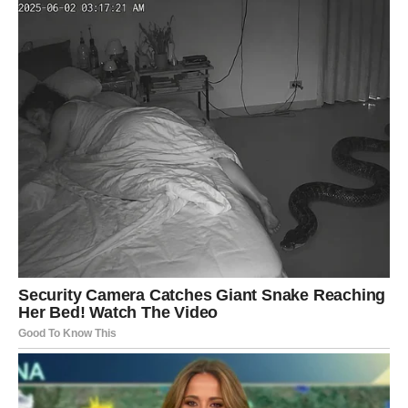
Mnogi misle da velike promjene dolaze uz velike
događaje.
Kod vas će sve početi mnogo jednostavnije.
Jedna poruka.
Jedan razgovor.
Jedan susret.
Jedna odluka.
U tom trenutku možda nećete ni shvatiti koliko je to
važno.