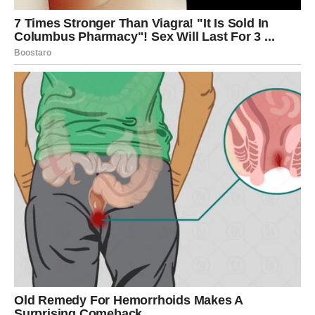
Može biti prijatelj.
Može biti osoba koju ćete tek upoznati.
Njene riječi ili postupci mogli bi vas navesti da sagledate
jednu situaciju na potpuno drugačiji način.
Nemojte zanemarivati razgovore koji vam ostanu u
mislima.
Ponekad upravo kroz njih dolaze najvažniji odgovori.
Vaša intuicija sada postaje najbolji
vodič
Iako ste poznate po razmišljanju i analiziranju, zvijezde
vam sada poručuju da više vjerujete svom unutrašnjem