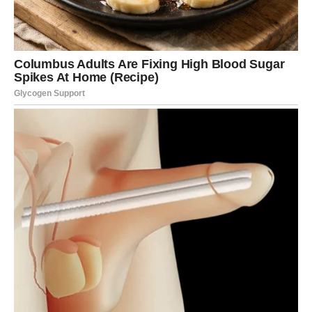
Jedna osoba ima važnu poruku za
vas
Zvijezde pokazuju da će određena osoba imati snažan
uticaj na događaje koji slijede.
To može biti neko iz vaše prošlosti.