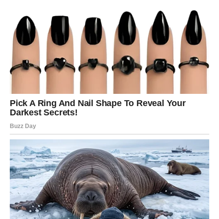
Potrebno je još malo vjere i strpljenja.
Svemir radi za vas čak i onda kada vam se čini da se ništa
posebno ne događa.
Najvažnija poruka za Vodolije
Drage Vodolije, ovo zaista morate pročitati jer vam svemir
šalje poruku koja bi mogla promijeniti mnogo toga u
vašem životu. Pred vama su dani tokom kojih ćete dobijati
znakove, odgovore i prilike koje dugo čekate. Vrijeme je
da vjerujete sebi, svojim idejama i osjećajima koje nosite
u srcu. Nemojte se plašiti promjena, jer upravo one
otvaraju vrata sreći koju zaslužujete. Jedna osoba, jedna
odluka ili jedan neočekivan događaj mogli bi postati
početak potpuno novog poglavlja. Zvijezde jasno
poručuju da vas sudbina vodi prema uspjehu, slobodi i