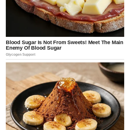
primjećuju.
Vaše ideje, planovi i snovi ponekad djeluju drugačije od
svega što vas okružuje.
Zbog toga ste često morale slušati ljude koji nisu
razumjeli vaše zamisli.
Zvijezde vam sada poručuju da prestanete tražiti
odobrenje od drugih.
Vrijeme je da vjerujete sebi.
Pred vama je period tokom kojeg bi upravo vaša
originalnost mogla postati najveća prednost.