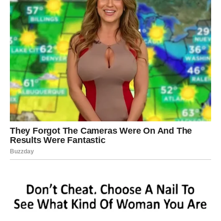
Ali kasnije ćete pogledati unazad i vidjeti da je upravo
tada počelo novo poglavlje vašeg života.
Jedna želja bliža je ostvarenju
nego što mislite
Postoji nešto što dugo priželjkujete.
Možda je riječ o ljubavi.
Možda o uspjehu.
Možda o životu kakav želite stvoriti.
Zvijezde pokazuju da ste mnogo bliže tom cilju nego što
trenutno vjerujete.