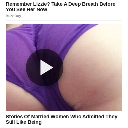
Moguć je dodatni izvor zarade, novac koji dolazi
neočekivano ili veoma važna promjena koja će vam
pomoći da konačno osjetite sigurnost.
Ono što će vas posebno iznenaditi jeste činjenica da će
se neke stvari početi rješavati mnogo brže nego što
trenutno mislite.
Zvijezde vam poručuju da budete mudre s novcem, ali i
da konačno počnete vjerovati da zaslužujete mnogo više.
JEDNA ISTINA ĆE VAM
PROMIJENITI POGLED NA SVE
Do kraja godine mogle biste saznati nešto veoma važno.