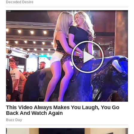
Moguće je priznanje, iskren razgovor ili situacija tokom
koje ćete konačno shvatiti kome zaista možete vjerovati.
Iako bi vas istina na početku mogla iznenaditi, kasnije
ćete shvatiti da vam je bila potrebna kako biste nastavile
dalje bez tereta i sumnji.
Mnoge Vodolije će tokom ovog perioda konačno prestati
trošiti energiju na ljude koji ih ne zaslužuju.
VRIJEME JE DA KONAČNO
POČNETE MISLITI NA SEBE
Previše ste energije trošile pokušavajući pomoći drugima
i održati odnose koji su vas iscrpljivali.