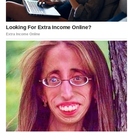
NOVAC – FINANSIJSKO
OLAKŠANJE STIŽE KADA GA
NAJMANJE OČEKUJETE
Kada su finansije u pitanju, pred vama je mnogo bolji
period nego ranije.
Mnoge Vodolije će do kraja godine uspjeti riješiti problem
koji ih dugo opterećuje.