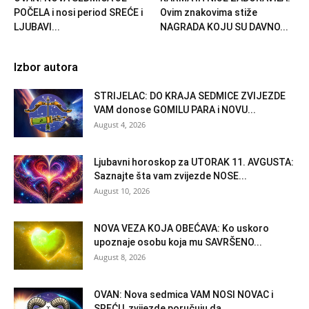
POČELA i nosi period SREĆE i
Ovim znakovima stiže
LJUBAVI...
NAGRADA KOJU SU DAVNO...
Izbor autora
STRIJELAC: DO KRAJA SEDMICE ZVIJEZDE
VAM donose GOMILU PARA i NOVU...
August 4, 2026
Ljubavni horoskop za UTORAK 11. AVGUSTA:
Saznajte šta vam zvijezde NOSE...
August 10, 2026
NOVA VEZA KOJA OBEĆAVA: Ko uskoro
upoznaje osobu koja mu SAVRŠENO...
August 8, 2026
OVAN: Nova sedmica VAM NOSI NOVAC i
SREĆU, zvijezde poručuju da...