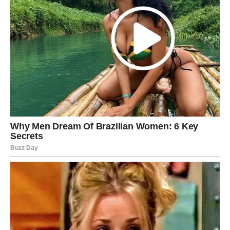
pripremali za ono što sada dolazi.
A ono što dolazi moglo bi vam potpuno promijeniti život.
Zvijezde vam donose novu energiju, više samopouzdanja,
iskrene emocije, uspjeh i osjećaj da život konačno radi u
vašu korist.
Zato ne ignorišite znakove koje vam sudbina šalje.
Do kraja godine mogli biste ostvariti mnogo više nego što
trenutno možete zamisliti, a ovaj period za mnoge
Vodolije zaista bi mogao postati jedan od najljepših u
posljednjih nekoliko godina.