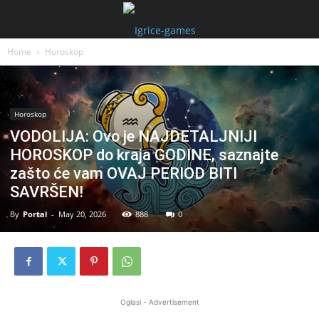
Home
Horoskop
Horoskop
VODOLIJA: Ovo je NAJDETALJNIJI
HOROSKOP do kraja GODINE, saznajte
zašto će vam OVAJ PERIOD BITI
SAVRŠEN!
By
Portal
-
May 20, 2026
888
0
Oglasi - Advertisement