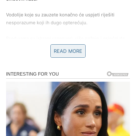
Vodolije koje su zauzete konačno će uspjeti riješiti
nesporazume koji ih dugo opterećuju.
Pred vama su iskreni razgovori, više pažnje i osjećaj da
partner konačno razumije koliko vam je stalo.
READ MORE
POSAO – DOLAZI VRIJEME
USPJEHA I VELIKIH ODLUKA
Na poslovnom planu ulazite u veoma važan period.
Do kraja godine mnoge Vodolije mogle bi napraviti veliki
korak naprijed kada je posao u pitanju.
Iako ste u posljednje vrijeme često imale osjećaj da se