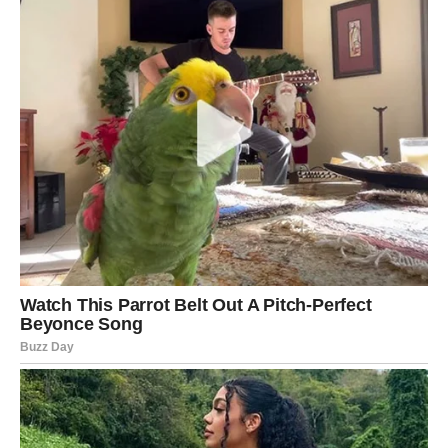
Često ste zaboravljale vlastite potrebe samo da biste
izbjegle sukobe ili razočaranja.
Ali zvijezde vam sada jasno poručuju — ne možete
pronaći sreću ako stalno zaboravljate sebe.
Do kraja godine mnoge Vodolije će napraviti promjene
koje će ih kasnije dovesti do mnogo srećnijeg i
ispunjenijeg života.
PRED VAMA JE PERIOD KOJI
ĆETE PAMTITI CIJELI ŽIVOT
Sve kroz šta ste prošle nije bilo uzalud.
Svaka prepreka, svako razočaranje i svaki trenutak tokom
kojeg ste mislile da više ne možete dalje zapravo su vas