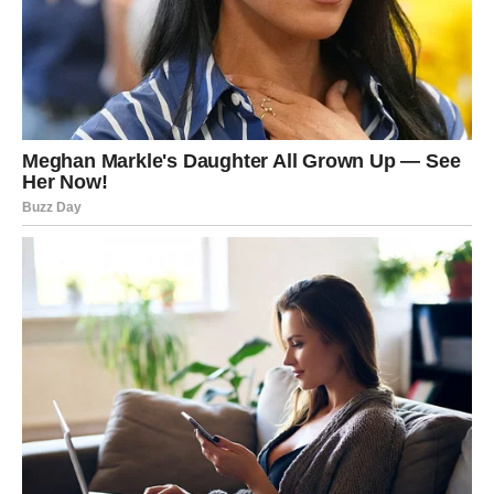
trudite više od drugih, a da rezultati kasne, sada dolazi
vrijeme kada će vaš rad konačno biti primijećen.
Moguće su velike promjene povezane sa poslom, važnim
kontaktima ili odlukama koje će vam otvoriti vrata mnogo
stabilnije budućnosti.
Posebno će sreće imati Vodolije koje planiraju pokrenuti
nešto novo ili već dugo razmišljaju o velikoj životnoj
promjeni.
Zvijezde vam poručuju da ne sumnjate toliko u sebe jer
upravo sada imate priliku pokazati koliko vrijedite.