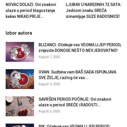
NOVAC DOLAZI: Ovi znakovi
LJUBAV U NAREDNIH 72 SATA:
ulaze u period blagostanja
Jednom znaku SREĆA
kakav NIKAD PRIJE...
izmamljuje SUZE RADOSNICE!
Izbor autora
BLIZANCI: Očekuje vas VEOMA LIJEP PERIOD,
zvijezde DONOSE NEŠTO NEVJEROVATNO!
August 7, 2026
OVAN: Sudbina vam BAŠ SADA ISPUNJAVA
SVE ŽELJE, razlog će vas...
August 3, 2026
SAVRŠEN PERIOD POČINJE: Ovi znakovi
ulaze u period SREĆE i RADOSTI...
August 3, 2026
BIK: Očekuje vas VEOMA LIJEP PERIOD,