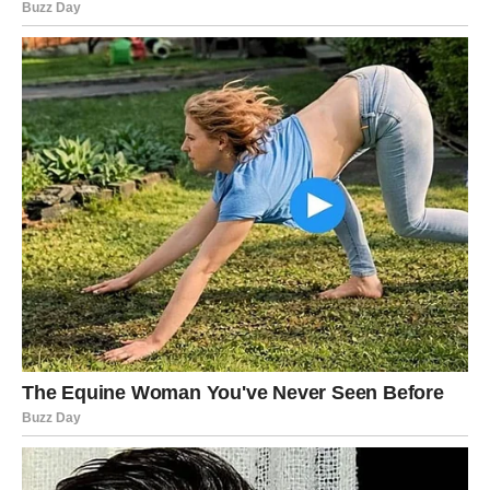
Možda poznanstvo.
Ali upravo iz toga moglo bi nastati nešto što će obilježiti
ostatak godine.
Zato budite otvoreni za nove prijedloge i mogućnosti.
Sudbina vam šalje šansu koja ima potencijal da promijeni
mnogo toga.
SREĆA ĆE VAS PRATITI NA
SVAKOM KORAKU
Najljepši dio ovog perioda jeste osjećaj lakoće.
Problemi će se rješavati brže nego ranije.