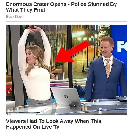
Zvijezde pokazuju da će mnoge Vodolije konačno osjetiti
da njihov rad dobija priznanje koje zaslužuje.
Ono što dolazi donosi ne samo finansijsku korist već i
mnogo više slobode u donošenju važnih odluka.
JEDNA PRILIKA DONOSI VELIKI
PREOKRET
Posebno se naglašava događaj koji će na prvi pogled
djelovati sasvim obično.
Možda razgovor.
Možda nova ideja.