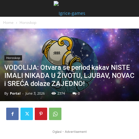
Home
Horoskop
Horoskop
VODOLIJA: Otvara se period kakav NISTE
IMALI NIKADA U ŽIVOTU, LJUBAV, NOVAC
i SREĆA dolaze ZAJEDNO!
By
Portal
-
June 3, 2026
2374
0
Oglasi - Advertisement