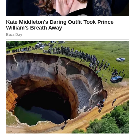
NOVAC DONOSI SIGURNOST I
NOVE MOGUĆNOSTI
Finansijska situacija ulazi u mnogo bolju fazu.
Moguće su nove poslovne prilike.
Napredovanje.
Važan projekat.
Ili ponuda koja mijenja način na koji gledate na
budućnost.