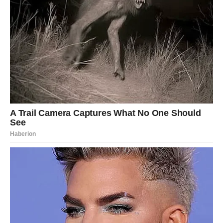
Moguće su proslave.
Lijepe vijesti.
Okupljanja.
I događaji koji vas podsjećaju koliko vam znači podrška
onih koji vas iskreno vole.
Ta energija zajedništva dodatno će pojačati osjećaj sreće.
VRIJEME JE DA VJERUJETE
SVOJIM IDEJAMA
Jedna od najvećih promjena događa se u vašem načinu
razmišljanja.