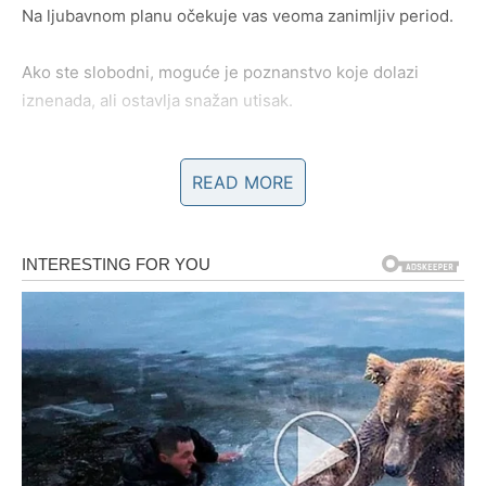
Na ljubavnom planu očekuje vas veoma zanimljiv period.
Ako ste slobodni, moguće je poznanstvo koje dolazi
iznenada, ali ostavlja snažan utisak.
Biće to osoba koja vas privlači svojom posebnošću,
READ MORE
inteligencijom i načinom na koji posmatra svijet.
Razgovori će biti zanimljivi.
Privlačnost snažna.
A osjećaj povezanosti sve veći iz dana u dan.
Za Vodolije koje su u vezi ili braku dolazi mnogo više
harmonije.