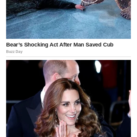
Partner će pokazivati više pažnje.
Biće više zajedničkih planova.
Više razumijevanja.
I više razloga da vjerujete jedno drugom.
Mnogi odnosi će upravo sada postati stabilniji nego
ranije.