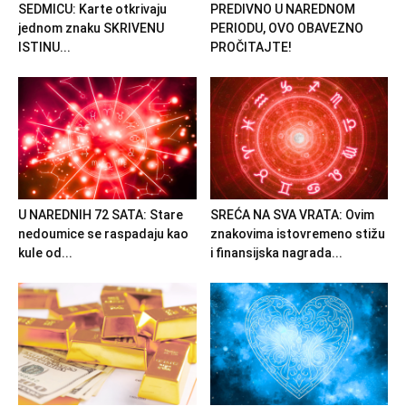
SEDMICU: Karte otkrivaju
PREDIVNO U NAREDNOM
jednom znaku SKRIVENU
PERIODU, OVO OBAVEZNO
ISTINU...
PROČITAJTE!
U NAREDNIH 72 SATA: Stare
SREĆA NA SVA VRATA: Ovim
nedoumice se raspadaju kao
znakovima istovremeno stižu
kule od...
i finansijska nagrada...