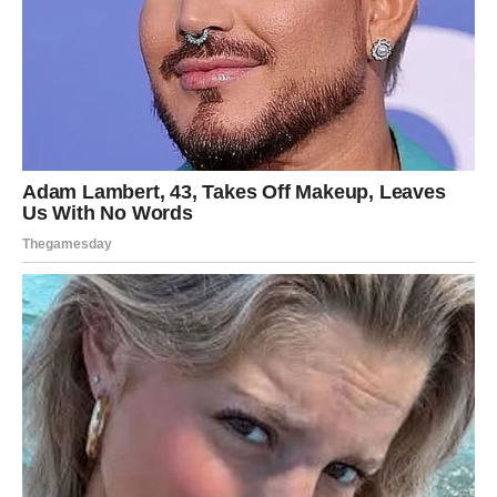
Počećete više vjerovati svojim sposobnostima.
Bićete sigurniji u odluke koje donosite.
I mnogo spremniji da prihvatite izazove koji dolaze.
Upravo to samopouzdanje biće ključ mnogih budućih
uspjeha.
NAJVAŽNIJA PORUKA
ZVIJEZDA
Vodolije, pred vama je period kakav dugo niste imale.
Ljubav vam donosi toplinu, pažnju i osjećaj pripadnosti.