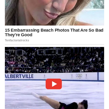
Novac vam donosi sigurnost i nove mogućnosti.
Sreća vam donosi unutrašnji mir, optimizam i osjećaj da
se život razvija baš onako kako treba.
Zato prihvatite promjene koje dolaze.
Otvorite srce za nove prilike.
Vjerujte sebi i svojim osjećajima.
Jer naredni period ima potencijal da postane jedno od
najljepših poglavlja vaše godine.
A kada se budete osvrtale na ove dane, mogli biste
shvatiti da je upravo tada počelo vrijeme u kojem su
ljubav, uspjeh i sreća konačno stigli zajedno.