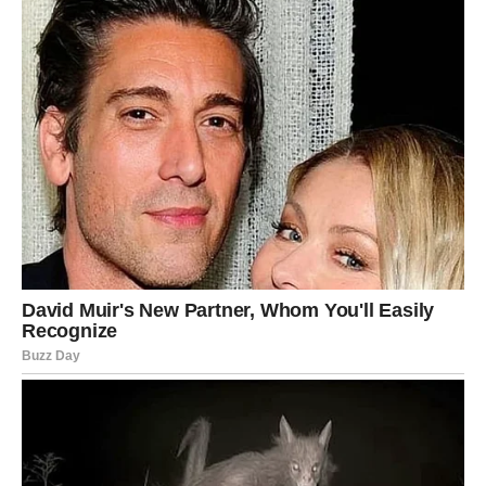
Ljudi će biti spremniji pomoći.
A vi ćete mnogo češće imati razlog za osmijeh.
Mnoge Vodolije osjetiće kako se vraća optimizam i želja
da ostvare sve ono o čemu dugo razmišljaju.
To će biti energija koja vas prati tokom narednih mjeseci.
PORODICA I PRIJATELJI
DONOSE RADOST
Zvijezde pokazuju da ćete mnogo lijepih trenutaka
doživjeti kroz ljude koji su vam bliski.