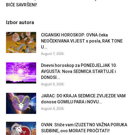
BIĆE SAVRŠENI!
Izbor autora
CIGANSKI HOROSKOP: OVNA čeka
NEOČEKIVANA VIJEST s posla, RAK TONE
U...
August 7, 2026
Dnevni horoskop za PONEDJELJAK 10.
AVGUSTA: Nova SEDMICA STARTUJE i
DONOSI...
August 9, 2026
JARAC: DO KRAJA SEDMICE ZVIJEZDE VAM
donose GOMILU PARA i NOVU...
August 4, 2026
OVAN: Stiže vam IZUZETNO VAŽNA PORUKA
SUDBINE, ovo MORATE PROČITATI!