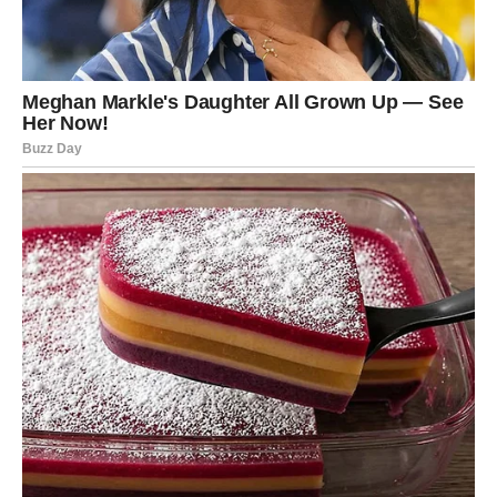
pokrenete projekat koji će vam donijeti dodatnu
sigurnost.
Pametnim upravljanjem novcem stvorićete odličnu
osnovu za buduće uspjehe.
Ljubavni život donosi lijepe