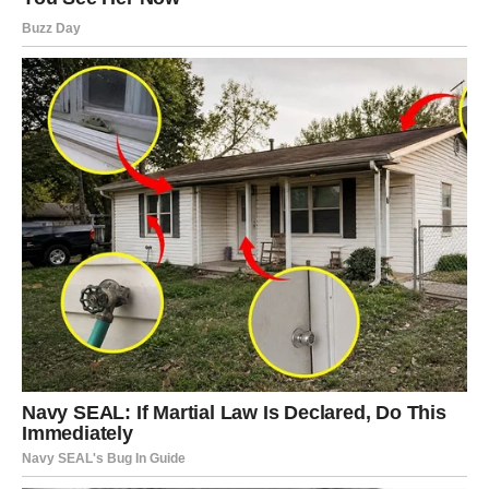
Zajednički razgovori o budućnosti donijeće vam dodatni
osjećaj sigurnosti i pomoći da zajedno donesete odluke
koje će unaprijediti vaš zajednički život.
Topla atmosfera, razumijevanje i međusobna podrška
obilježiće dane koji dolaze.
Jedna velika želja konačno
postaje ostvariva
Zvijezde pokazuju da ćete zahvaljujući finansijskom
napretku imati priliku da ostvarite želju koju ste dugo
odlagali.
To može biti kupovina nečega vrijednog, putovanje,