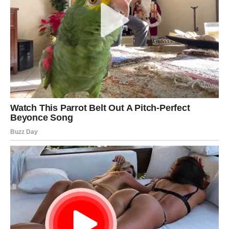
krije se prilika koja može donijeti veliki finansijski uspjeh.
Sve ukazuje na to da vam ovaj vikend donosi obilje, lijepe
vijesti i osjećaj da se život kreće u pravcu koji vam pruža
više sigurnosti, zadovoljstva i mogućnosti da ostvarite
ono što ste dugo priželjkivali.