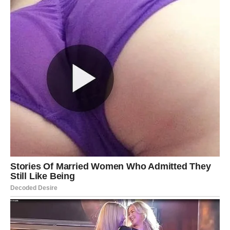
ulaganje u sebe ili ostvarenje cilja koji vam već dugo
predstavlja veliku motivaciju.
Osjetićete veliko zadovoljstvo jer ćete konačno vidjeti da
se vaš trud pretvara u konkretne rezultate.
Iskoristite energiju ovog posebnog
vikenda
Ovaj vikend nosi snažnu energiju uspjeha, obilja i
pozitivnih promjena. Nemojte ostajati zatvoreni u
svakodnevnim obavezama.
Prihvatite pozive za druženja, upoznavanje novih ljudi i
razgovore o budućim planovima. Upravo kroz kontakte sa
drugima može doći prilika koja će vam donijeti veliki
finansijski napredak.