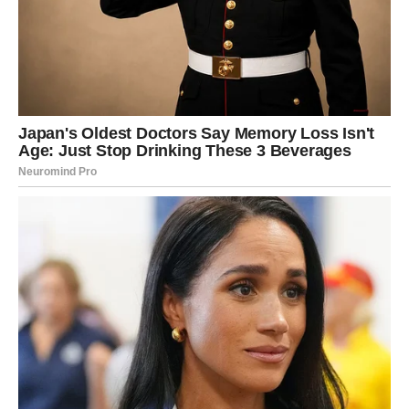
Ako čekate odgovor vezan za posao, projekat ili finansije,
velike su šanse da će upravo ovog vikenda stići
informacije koje će vam vratiti osmijeh na lice.
Zvijezde pokazuju da ulazite u period u kojem će vaše
ideje i kreativnost donositi mnogo veće rezultate nego
ranije.
Vrijeme je da razmišljate o velikim
ciljevima
Finansijsko poboljšanje koje vam dolazi može biti početak
mnogo stabilnijeg razdoblja.
Možda ćete konačno moći da planirate putovanje, kupite
nešto što vam je dugo bilo važno, uredite dom ili