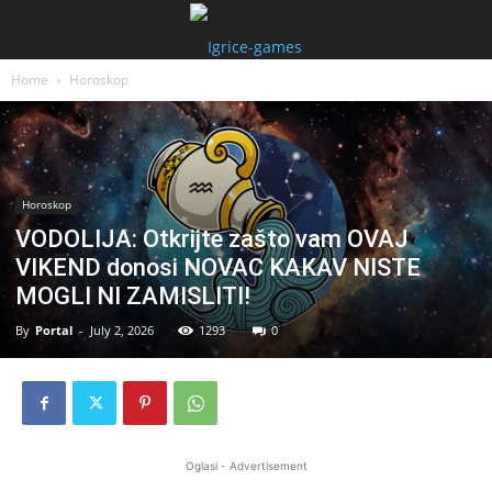
Home
Horoskop
Horoskop
VODOLIJA: Otkrijte zašto vam OVAJ
VIKEND donosi NOVAC KAKAV NISTE
MOGLI NI ZAMISLITI!
By
Portal
-
July 2, 2026
1293
0
Oglasi - Advertisement