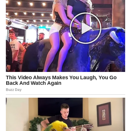
Zvijezde pokazuju da sreća ovoga puta dolazi kroz
komunikaciju, nove ideje i spremnost da prihvatite prilike
koje vam život bude slao.
Završna poruka zvijezda za
Vodoliju
Pred vama je vikend koji može obilježiti početak mnogo
uspješnijeg i sigurnijeg životnog razdoblja. Zvijezde vam
donose mogućnost finansijskog dobitka kakav niste mogli
ni zamisliti, ali i prilike koje će vam pomoći da ostvarite
planove koje već dugo nosite u sebi.
Budite otvoreni za nove mogućnosti, pažljivo slušajte
korisne informacije i ne odbijajte razgovore koji vam na
prvi pogled djeluju sasvim obični. Upravo među njima