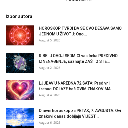
Izbor autora
HOROSKOP TVRDI DA SE OVO DEŠAVA SAMO
JEDNOM U ŽIVOTU: Ono...
August 5, 2026
RIBE: U OVOJ SEDMICI vas čeka PREDIVNO
IZNENAĐENJE, saznajte ZAŠTO STE...
August 2, 2026
LJUBAV U NAREDNA 72 SATA: Predivni
trenuci DOLAZE baš OVIM ZNAKOVIMA...
August 4, 2026
Dnevni horoskop za PETAK, 7. AVGUSTA: Ovi
znakovi danas dobijaju VIJEST...
August 6, 2026