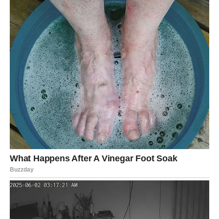
Zvijezde poručuju da ste baš sada zaslužili ovaj period jer
ste mnogo puta nastavili vjerovati u svoje snove čak i
onda kada vas drugi nisu razumjeli.
Sada dolazi vrijeme da vidite koliko daleko vas upravo ta
vjera može odvesti.