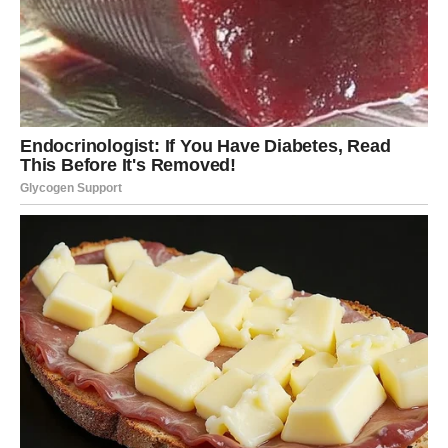
Zvijezde vam sada poručuju da savršen trenutak možda
nikada neće doći.
Ali dobra prilika dolazi upravo sada.
Ako postoji nešto što već dugo želite pokrenuti, istražiti
ili promijeniti, ova sedmica daje vam podršku da napravite
prvi korak.
FINANSIJSKE BRIGE POLAKO
GUBE SNAGU
Ako ste u posljednje vrijeme bili zabrinuti zbog novca,
pred vama su dani koji donose više stabilnosti.