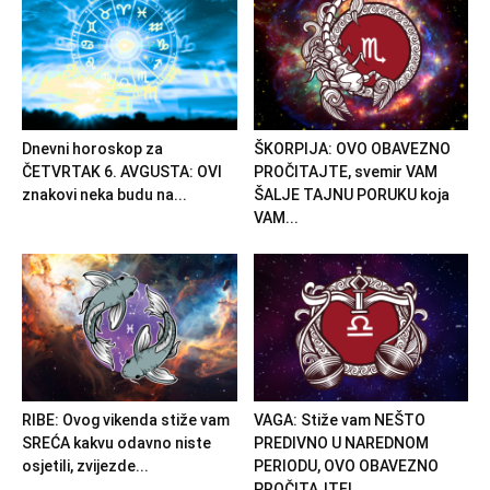
Dnevni horoskop za
ŠKORPIJA: OVO OBAVEZNO
ČETVRTAK 6. AVGUSTA: OVI
PROČITAJTE, svemir VAM
znakovi neka budu na...
ŠALJE TAJNU PORUKU koja
VAM...
RIBE: Ovog vikenda stiže vam
VAGA: Stiže vam NEŠTO
SREĆA kakvu odavno niste
PREDIVNO U NAREDNOM
osjetili, zvijezde...
PERIODU, OVO OBAVEZNO
PROČITAJTE!