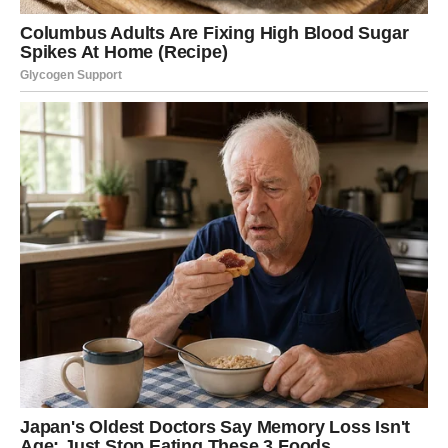
Ako ste zauzeti, odnos sa partnerom postaje opušteniji.
Biće više zajedničkih trenutaka i manje razloga za
nesporazume.
VJERUJTE SVOJIM
INSTINKTIMA
Mnogi ljudi će vam davati savjete ove sedmice.
Neki dobronamjerno, neki iz vlastitih interesa.
Ali zvijezde vas podsjećaju da najbolje odgovore već
nosite u sebi.
Ako osjećate da je nešto dobro za vas, nemojte dopustiti