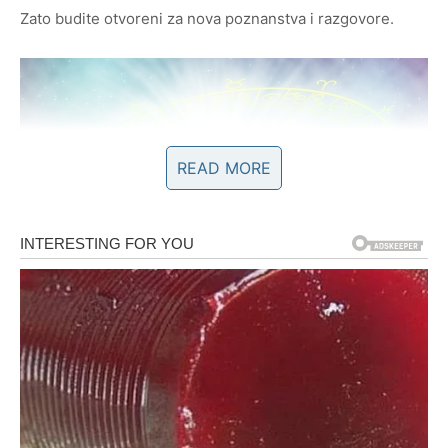
Zato budite otvoreni za nova poznanstva i razgovore.
READ MORE
SREĆA DOLAZI KADA SE
USUDITE POKUŠATI
Ponekad imate sjajne ideje, ali čekate savršen trenutak
da ih realizujete.