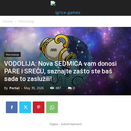
Home
Horoskop
Horoskop
VODOLIJA: Nova SEDMICA vam donosi
PARE i SREĆU, saznajte zašto ste baš
sada to zaslužili!
By
Portal
-
May 30, 2026
487
0
Oglasi - Advertisement