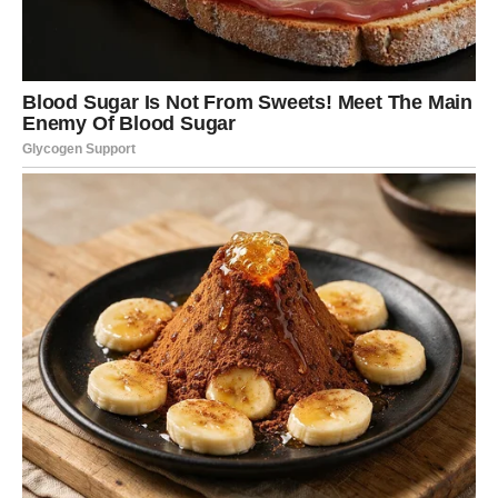
Možda neće sve biti riješeno odmah.
Ali vidjećete prve znakove poboljšanja.
To će vam pomoći da se osjećate sigurnije i da sa više
samopouzdanja planirate naredne poteze.
LJUBAV DONOSI POZITIVNU
ENERGIJU
Ako ste slobodni, neko bi mogao privući vašu pažnju
inteligencijom, humorom i načinom razmišljanja.
To neće biti površna privlačnost.
Privući će vas razgovor i osjećaj da vas neko razumije.