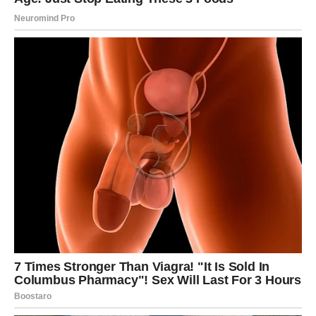
da vas tuđe sumnje zaustave.
SEDMICA KOJA OTVARA NOVA
VRATA
Vodolije, pred vama su dani tokom kojih biste mogli
osjetiti da se konačno pojavljuju prilike koje ste dugo
čekali.
Novac dolazi kroz kreativnost, ideje i hrabre odluke.
Sreća dolazi kroz ljude, susrete i lijepe vijesti.
A osjećaj da se život ponovo kreće naprijed vraća vam
motivaciju i entuzijazam.