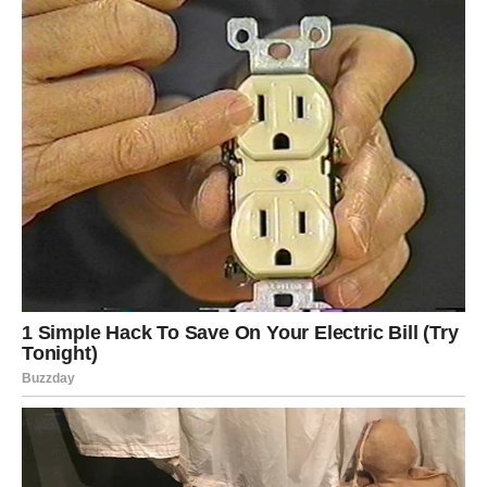
skladu sa vama.
KARMIČKA PORUKA SEDMICE
ZA VODOLIJU
Karma vam ove sedmice poručuje:
budi ono što jesi – i
bićeš nagrađen
. Sve situacije u kojima ste se lomili
između sebe i drugih sada dolaze na razrešenje.
Ljudi koji vas nisu razumeli gube uticaj. Odnosi koji vas
ograničavaju završavaju se ili se transformišu. Otvara se
prostor za nove ljude, ideje i puteve koji vas prate, a ne
sputavaju.
Ovo je početak novog karmičkog ciklusa u kojem se
nagrađuje autentičnost, hrabrost i istina. I vi ste za to