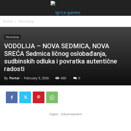
Home
Horoskop
Horoskop
VODOLIJA – NOVA SEDMICA, NOVA
SREĆA Sedmica ličnog oslobađanja,
sudbinskih odluka i povratka autentične
radosti
By
Portal
-
February 9, 2026
660
0
Oglasi - Advertisement