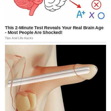
autentičnosti, ne prilagođavanja.
Vodolija ove sedmice shvata da
ne mora da bira između
slobode i sigurnosti
. Moguće je imati oboje – ali samo
ako ste iskreni prema sebi.
LJUBAV – SLOBODA, ISTINA I
NOVI POČETAK
Na emotivnom planu, nova sedmica donosi jasnoću. Ako
ste bili u odnosu koji vas guši, zbunjuje ili ograničava –
sada dolazi trenutak istine. Vi više ne želite polovične
emocije, skrivene namere ili osećaj da morate biti neko
drugi da biste bili voljeni.
Za slobodne Vodolije, pojavljuje se osoba koja vas vidi