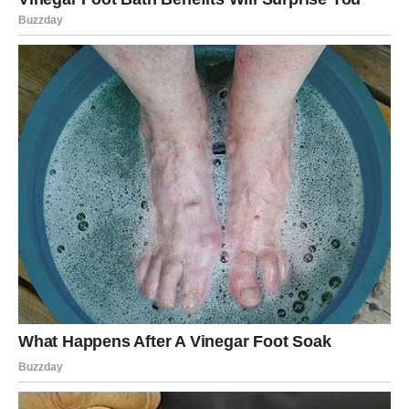
IZVINJAVA ZBOG ONOGA ŠTO
JESTE
Najveća promena ove sedmice dešava se duboko u vama.
Prestajete da se izvinjavate zbog svoje drugačijosti,
potrebe za prostorom, slobodom i istinom. Shvatate da je
to vaša snaga – ne mana.
Vodolija ove sedmice vraća kontakt sa svojom suštinom.
Sa onim delom sebe koji zna da je rođen da ide ispred
vremena, a ne da ga prati. Vi više ne tražite odobrenje –
jer vam više nije potrebno.
Ova unutrašnja sloboda donosi vam ogromno olakšanje.
Vi se osećate lakše, jasnije i stabilnije u sopstvenoj koži. I
baš tada život počinje da vam šalje prilike koje su u