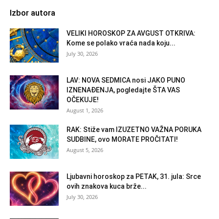
Izbor autora
VELIKI HOROSKOP ZA AVGUST OTKRIVA:
Kome se polako vraća nada koju...
July 30, 2026
LAV: NOVA SEDMICA nosi JAKO PUNO
IZNENAĐENJA, pogledajte ŠTA VAS
OČEKUJE!
August 1, 2026
RAK: Stiže vam IZUZETNO VAŽNA PORUKA
SUDBINE, ovo MORATE PROČITATI!
August 5, 2026
Ljubavni horoskop za PETAK, 31. jula: Srce
ovih znakova kuca brže...
July 30, 2026