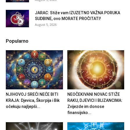
JARAC: Stiže vam IZUZETNO VAŽNA PORUKA
SUDBINE, ovo MORATE PROČITATI!
August 5, 2026
Popularno
NJIHOVOJ SREĆI NEĆE BITI
NEOČEKIVANI NOVAC STIŽE
KRAJA: Djevica, Škorpija i Bik
RAKU, DJEVICI I BLIZANCIMA:
očekuju najljepši...
Zvijezde im donose
finansijsko...