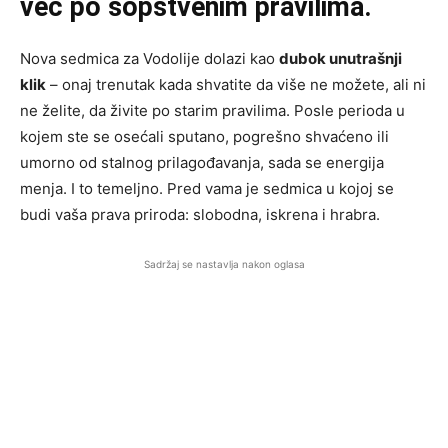
već po sopstvenim pravilima.
Nova sedmica za Vodolije dolazi kao
dubok unutrašnji
klik
– onaj trenutak kada shvatite da više ne možete, ali ni
ne želite, da živite po starim pravilima. Posle perioda u
kojem ste se osećali sputano, pogrešno shvaćeno ili
umorno od stalnog prilagođavanja, sada se energija
menja. I to temeljno. Pred vama je sedmica u kojoj se
budi vaša prava priroda: slobodna, iskrena i hrabra.
Sadržaj se nastavlja nakon oglasa