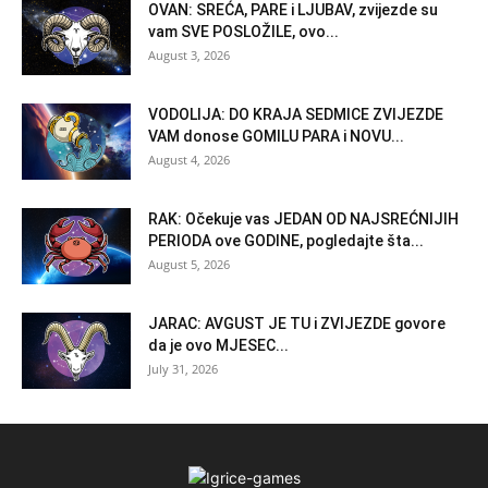
OVAN: SREĆA, PARE i LJUBAV, zvijezde su
vam SVE POSLOŽILE, ovo...
August 3, 2026
VODOLIJA: DO KRAJA SEDMICE ZVIJEZDE
VAM donose GOMILU PARA i NOVU...
August 4, 2026
RAK: Očekuje vas JEDAN OD NAJSREĆNIJIH
PERIODA ove GODINE, pogledajte šta...
August 5, 2026
JARAC: AVGUST JE TU i ZVIJEZDE govore
da je ovo MJESEC...
July 31, 2026