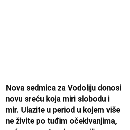
Nova sedmica za Vodoliju donosi
novu sreću koja miri slobodu i
mir. Ulazite u period u kojem više
ne živite po tuđim očekivanjima,