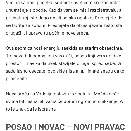
Već na samom početku sedmice osetićete snažan nalet
unutrašnje slobode. Kao da vam se misli razbistravaju, a
pritisak koji ste dugo nosili polako nestaje. Prestajete da
se borite sa sobom. Prestajete da objašnjavate zašto ste
drugačiji. I upravo tu počinje nova sreća.
Ova sedmica nosi energiju
raskida sa starim obrascima
.
To može biti odnos koji vas guši, posao koji vam ne daje
prostor ili navika da uvek stavljate druge ispred sebe. Vi
sada jasno osećate: ovo više nisam ja. I imate snagu da to
promenite.
Nova sreća za Vodoliju dolazi kroz odluku. Možda neće
svima biti jasna, ali vama će doneti ogromno olakšanje. A
to je znak da je ispravna.
POSAO I NOVAC – NOVI PRAVAC