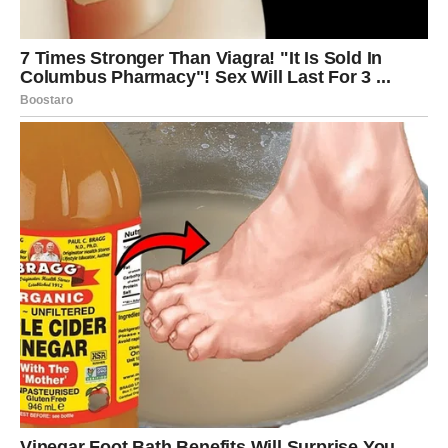
takvima kakvi jeste. Neko ko ne pokušava da vas promeni,
već vas prihvata. Ovo može biti početak nečega
neobičnog, ali vrlo iskrenog. Ljubav koja počinje iz
prijateljstva, razgovora ili zajedničke ideje.
Za Vodolije u vezi, sedmica donosi razgovor koji
oslobađa. Možda ćete zajedno promeniti planove, doneti
odluku ili osvežiti odnos. Ako to nije moguće – vi dobijate
hrabrost da kažete istinu. U oba slučaja, vi dobijate mir.
Nova sreća u ljubavi dolazi onda kada
ne morate da se
odričete sebe
. I upravo to sada učite.
UNUTRAŠNJA PROMENA –
VODOLIJA KOJA SE NE