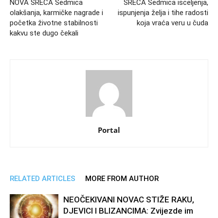
NOVA SREĆA Sedmica
SREĆA Sedmica isceljenja,
olakšanja, karmičke nagrade i
ispunjenja želja i tihe radosti
početka životne stabilnosti
koja vraća veru u čuda
kakvu ste dugo čekali
Portal
RELATED ARTICLES
MORE FROM AUTHOR
NEOČEKIVANI NOVAC STIŽE RAKU,
DJEVICI I BLIZANCIMA: Zvijezde im