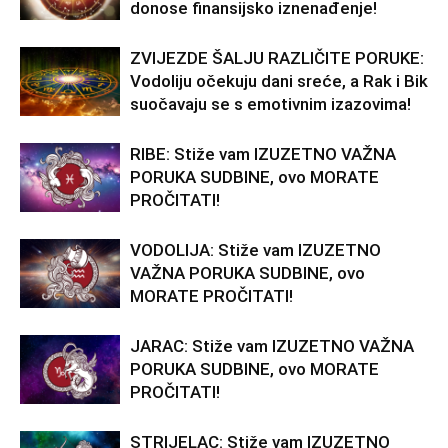
donose finansijsko iznenađenje!
ZVIJEZDE ŠALJU RAZLIČITE PORUKE:
Vodoliju očekuju dani sreće, a Rak i Bik
suočavaju se s emotivnim izazovima!
RIBE: Stiže vam IZUZETNO VAŽNA
PORUKA SUDBINE, ovo MORATE
PROČITATI!
VODOLIJA: Stiže vam IZUZETNO
VAŽNA PORUKA SUDBINE, ovo
MORATE PROČITATI!
JARAC: Stiže vam IZUZETNO VAŽNA
PORUKA SUDBINE, ovo MORATE
PROČITATI!
STRIJELAC: Stiže vam IZUZETNO