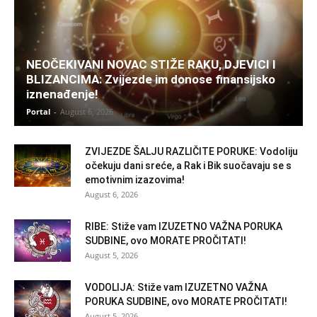
NEOČEKIVANI NOVAC STIŽE RAKU, DJEVICI I
BLIZANCIMA: Zvijezde im donose finansijsko
iznenađenje!
Portal
-
August 6, 2026
ZVIJEZDE ŠALJU RAZLIČITE PORUKE: Vodoliju
očekuju dani sreće, a Rak i Bik suočavaju se s
emotivnim izazovima!
August 6, 2026
RIBE: Stiže vam IZUZETNO VAŽNA PORUKA
SUDBINE, ovo MORATE PROČITATI!
August 5, 2026
VODOLIJA: Stiže vam IZUZETNO VAŽNA
PORUKA SUDBINE, ovo MORATE PROČITATI!
August 5, 2026