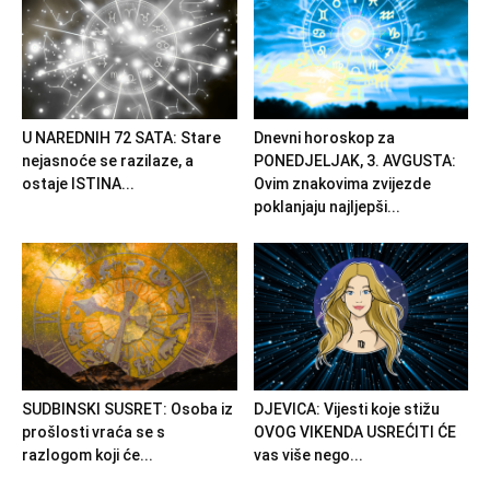
U NAREDNIH 72 SATA: Stare
Dnevni horoskop za
nejasnoće se razilaze, a
PONEDJELJAK, 3. AVGUSTA:
ostaje ISTINA...
Ovim znakovima zvijezde
poklanjaju najljepši...
SUDBINSKI SUSRET: Osoba iz
DJEVICA: Vijesti koje stižu
prošlosti vraća se s
OVOG VIKENDA USREĆITI ĆE
razlogom koji će...
vas više nego...