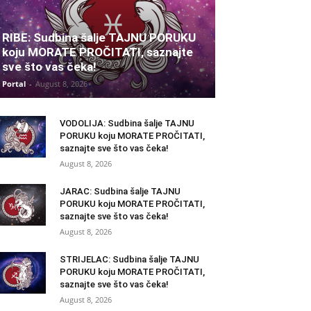
RIBE: Sudbina šalje TAJNU PORUKU
koju MORATE PROČITATI, saznajte
sve što vas čeka!
Portal
-
August 8, 2026
VODOLIJA: Sudbina šalje TAJNU
PORUKU koju MORATE PROČITATI,
saznajte sve što vas čeka!
August 8, 2026
JARAC: Sudbina šalje TAJNU
PORUKU koju MORATE PROČITATI,
saznajte sve što vas čeka!
August 8, 2026
STRIJELAC: Sudbina šalje TAJNU
PORUKU koju MORATE PROČITATI,
saznajte sve što vas čeka!
August 8, 2026