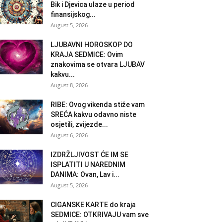
Bik i Djevica ulaze u period
finansijskog...
August 5, 2026
LJUBAVNI HOROSKOP DO
KRAJA SEDMICE: Ovim
znakovima se otvara LJUBAV
kakvu...
August 8, 2026
RIBE: Ovog vikenda stiže vam
SREĆA kakvu odavno niste
osjetili, zvijezde...
August 6, 2026
IZDRŽLJIVOST ĆE IM SE
ISPLATITI U NAREDNIM
DANIMA: Ovan, Lav i...
August 5, 2026
CIGANSKE KARTE do kraja
SEDMICE: OTKRIVAJU vam sve