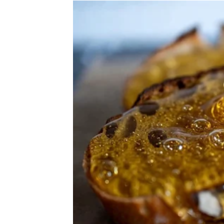
Ipak, vi ste nastavili dalje.
Sudbina sada pokazuje da su upravo te ideje
uspjehu.
Sve ono što ste gradili u tišini polako počin