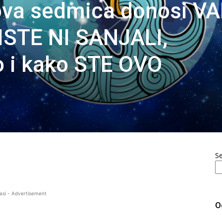
va sedmica donosi V
ISTE NI SANJALI,
o i kako STE OVO
S
asi - Advertisement
O