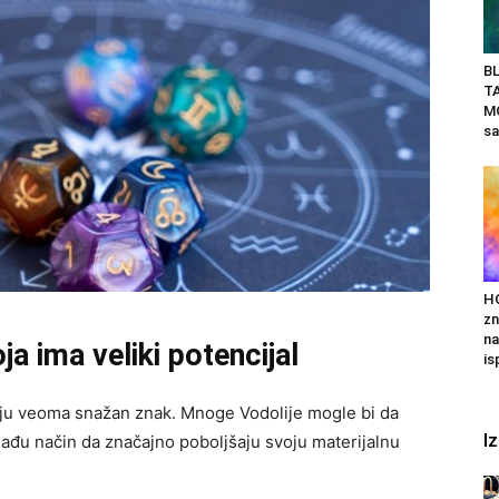
BL
T
M
sa
H
zn
na
ja ima veliki potencijal
is
alju veoma snažan znak. Mnoge Vodolije mogle bi da
I
onađu način da značajno poboljšaju svoju materijalnu