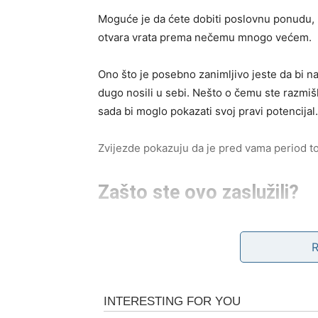
Moguće je da ćete dobiti poslovnu ponudu, pr
otvara vrata prema nečemu mnogo većem.
Ono što je posebno zanimljivo jeste da bi na
dugo nosili u sebi. Nešto o čemu ste razmišlja
sada bi moglo pokazati svoj pravi potencijal.
Zvijezde pokazuju da je pred vama period to
Zašto ste ovo zaslužili?
Zato što nikada niste prestali da vjerujete da
Vodolije često biraju teži put jer ne žele da 
kada su ljudi sumnjali u vaše ideje, kada nis
sanjate.