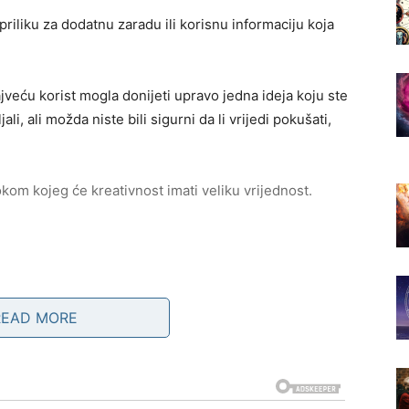
iliku za dodatnu zaradu ili korisnu informaciju koja
jveću korist mogla donijeti upravo jedna ideja koju ste
li, ali možda niste bili sigurni da li vrijedi pokušati,
kom kojeg će kreativnost imati veliku vrijednost.
 postoji bolji način.
READ MORE
slijepo prate ono što rade svi drugi. Bilo je trenutaka
u razumjeli vaše planove ili su mislili da previše