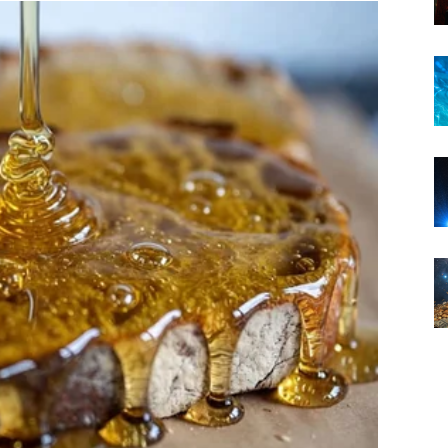
 i drugačiji pogled na život ono što vas vodi prema
je da donosi rezultate koje zaslužujete.