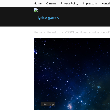
Home
O nama
Privacy Policy
Impressum
Konta
Games
Home
Horoskop
VODOLIJA: Nova sedmica donosi V
Portal
Horoskop