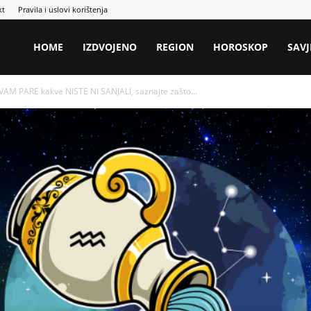
kt
Pravila i uslovi korištenja
HOME
IZDVOJENO
REGION
HOROSKOP
SAVJ
AM PARE kakve NISTE NI SANJALI, saznajte zašto...