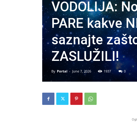
VODOLIJA: No
PARE kakve N
saznajte zašt
ZASLUŽILI!
By
Portal
-
June 7, 2026
1937
0
Ogl