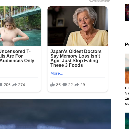
P
D
SV
zn
os