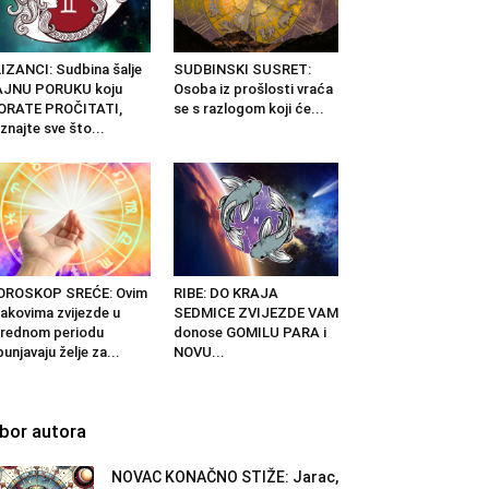
IZANCI: Sudbina šalje
SUDBINSKI SUSRET:
AJNU PORUKU koju
Osoba iz prošlosti vraća
ORATE PROČITATI,
se s razlogom koji će...
znajte sve što...
OROSKOP SREĆE: Ovim
RIBE: DO KRAJA
akovima zvijezde u
SEDMICE ZVIJEZDE VAM
rednom periodu
donose GOMILU PARA i
punjavaju želje za...
NOVU...
zbor autora
NOVAC KONAČNO STIŽE: Jarac,