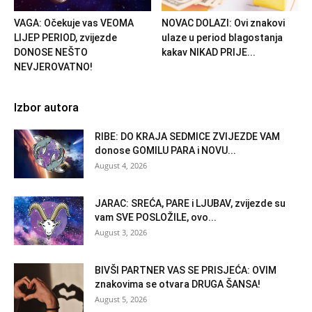
VAGA: Očekuje vas VEOMA
NOVAC DOLAZI: Ovi znakovi
LIJEP PERIOD, zvijezde
ulaze u period blagostanja
DONOSE NEŠTO
kakav NIKAD PRIJE...
NEVJEROVATNO!
Izbor autora
RIBE: DO KRAJA SEDMICE ZVIJEZDE VAM
donose GOMILU PARA i NOVU...
August 4, 2026
JARAC: SREĆA, PARE i LJUBAV, zvijezde su
vam SVE POSLOŽILE, ovo...
August 3, 2026
BIVŠI PARTNER VAS SE PRISJEĆA: OVIM
znakovima se otvara DRUGA ŠANSA!
August 5, 2026