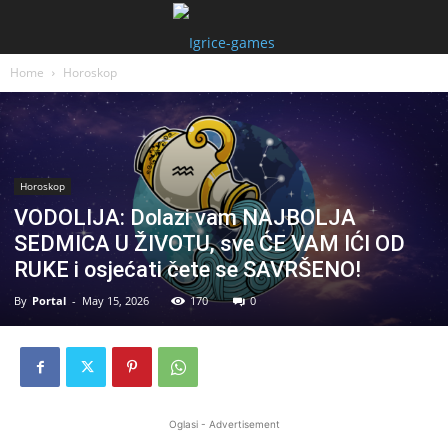
Home
Horoskop
Horoskop
VODOLIJA: Dolazi vam NAJBOLJA
SEDMICA U ŽIVOTU, sve ĆE VAM IĆI OD
RUKE i osjećati čete se SAVRŠENO!
By
Portal
-
May 15, 2026
170
0
Oglasi - Advertisement