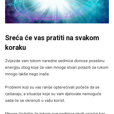
Sreća će vas pratiti na svakom
koraku
Zvijezde vam tokom naredne sedmice donose posebnu
energiju zbog koje će vam mnoge stvari polaziti za rukom
mnogo lakše nego inače.
Problemi koji su vas ranije opterećivali počeće da se
rješavaju, a situacije koje su vam djelovale nemoguće
sada će se okrenuti u vašu korist.
Mnoge Vodolije će tokom ove sedmice imati osjećaj kao