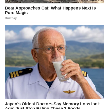
Zvijezde vam poručuju da otvorite srce i dozvolite sebi da
ponovo budete srećne.
Sudbina vam konačno vraća
osmijeh
Mnoge Vodolije će tokom naredne sedmice ostati
iznenađene koliko brzo bi se stvari mogle promijeniti
nabolje.
Ono što vam dolazi moglo bi vam vratiti vjeru u sreću i
pokazati da ništa kroz šta ste prolazile nije bilo uzalud.
Sudbina vam sada donosi dane tokom kojih ćete se
osjećati spokojno, zadovoljno i ispunjeno.