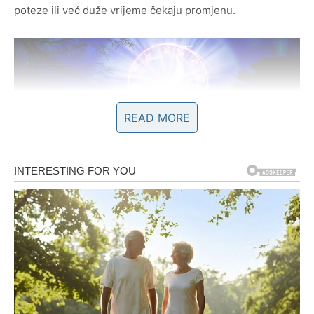
poteze ili već duže vrijeme čekaju promjenu.
READ MORE
Ljubav vam donosi emocije kakve
dugo niste osjetile
Na polju emocija očekuju vas veoma lijepi trenuci.