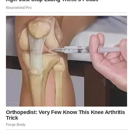
Ovo je sedmica koju ćete dugo
pamtiti
Zvijezde vam poručuju da ne sumnjate u sebe i da
maksimalno iskoristite period koji dolazi.
Pred vama su dani puni sreće, pozitivnih iznenađenja i
trenutaka koji bi mogli potpuno promijeniti vaš život.
Naredna sedmica za vas neće biti obična. Ovo je vrijeme
tokom kojeg biste mogle shvatiti da vam život konačno
donosi ono što ste dugo zaslužile.