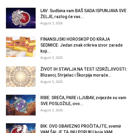
LAV: Sudbina vam BAŠ SADA ISPUNJAVA SVE
ŽELJE, razlog će vas...
August 3, 2026
FINANSIJSKI HOROSKOP DO KRAJA
SEDMICE: Jedan znak otkriva izvor zarade
koji...
August 3, 2026
ŽIVOT IH STAVLJA NA TEST IZDRŽLJIVOSTI:
Blizanci, Strijelac i Škorpija moraće...
August 5, 2026
RIBE: SREĆA, PARE i LJUBAV, zvijezde su vam
SVE POSLOŽILE, ovo...
August 3, 2026
BIK: OVO OBAVEZNO PROČITAJTE, svemir
VAM ŠALJE TAJNU PORUKU koja VAM...