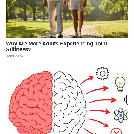
Ako ste dugo bile razočarane ili usamljene, sada dolazi
period tokom kojeg biste mogle upoznati osobu koja će
vam potpuno promijeniti pogled na ljubav.
Jedna poruka, susret ili razgovor mogli bi vam donijeti
osmijeh kakav dugo niste imale.
Vodolije koje su u vezi konačno će osjetiti više pažnje,
nježnosti i razumijevanja od partnera. Problemi koji su
vas ranije opterećivali polako ostaju iza vas.
Osjećaćete se jače i srećnije nego
ikada prije
Najveća promjena koja vam dolazi jeste ona unutrašnja.
Tokom naredne sedmice osjećaćete mnogo više