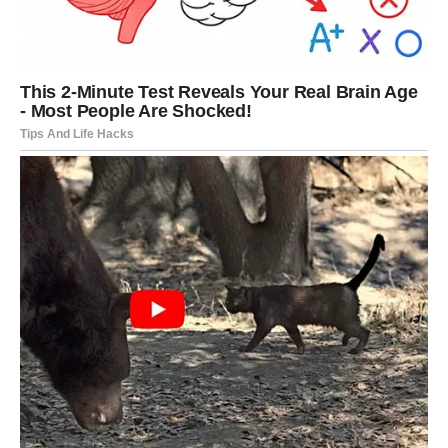
energije, motivacije i samopouzdanja.
Konačno ćete imati osjećaj da možete ostvariti sve što
poželite.
Strahovi, nesigurnosti i negativne misli polako nestaju, a
vi počinjete vjerovati sebi više nego ikada prije.
Jedna osoba mogla bi vam
uljepšati dane
Veoma je moguće da će tokom naredne sedmice jedna
osoba imati poseban uticaj na vaše raspoloženje i sreću.
To može biti neko ko vam već dugo nedostaje ili osoba
koja tek ulazi u vaš život. Ovaj odnos mogao bi vam
donijeti mnogo emocija, podrške i lijepih trenutaka.